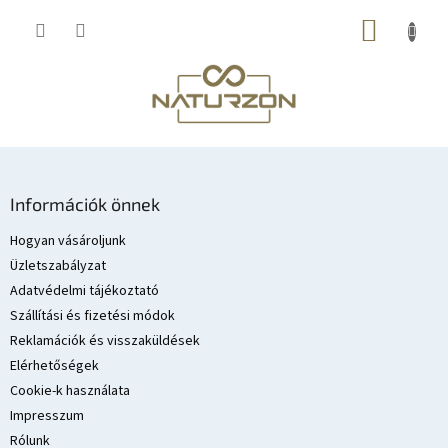
Ugrás
KOSÁR
a
fő
tartalomhoz
L
á
Információk önnek
b
l
Hogyan vásároljunk
é
Üzletszabályzat
c
Adatvédelmi tájékoztató
Szállítási és fizetési módok
Reklamációk és visszaküldések
Elérhetőségek
Cookie-k használata
Impresszum
Rólunk