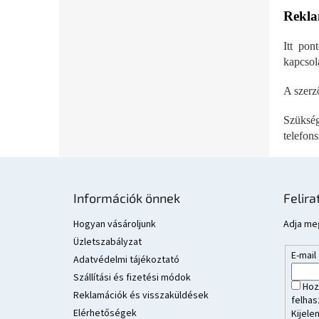
Rekla
Itt pon
kapcsola
A szerző
Szüksé
telefon
L
á
Információk önnek
Felira
b
l
Hogyan vásároljunk
Adja meg
é
Üzletszabályzat
E-mail
c
Adatvédelmi tájékoztató
Szállítási és fizetési módok
Hoz
Reklamációk és visszaküldések
felhas
Elérhetőségek
Kijele