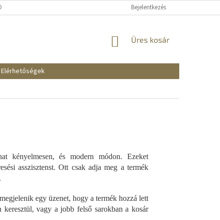
KOZTATÓ
SZÁLLÍTÁSI ÉS FIZETÉSI MÓDOK
Bejelentkezés
REKLAMÁCIÓK ÉS VISSZAKÜ
KOSÁR
Üres kosár
Elérhetőségek
lhat kényelmesen, és modern módon. Ezeket
esési asszisztenst. Ott csak adja meg a termék
.
egjelenik egy üzenet, hogy a termék hozzá lett
n keresztül, vagy a jobb felső sarokban a kosár