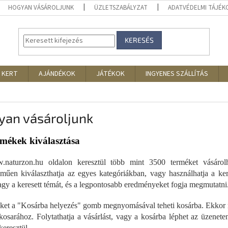
HOGYAN VÁSÁROLJUNK
ÜZLETSZABÁLYZAT
ADATVÉDELMI TÁJÉ
KERESÉS
 KERT
AJÁNDÉKOK
JÁTÉKOK
INGYENES SZÁLLÍTÁS
yan vásároljunk
rmékek kiválasztása
naturzon.hu oldalon keresztül több mint 3500 terméket vásáro
lműen kiválaszthatja az egyes kategóriákban, vagy használhatja a ker
agy a keresett témát, és a legpontosabb eredményeket fogja megmutatni
ket a "Kosárba helyezés" gomb megnyomásával teheti kosárba. Ekkor m
kosarához. Folytathatja a vásárlást, vagy a kosárba léphet az üzenete
keresztül.