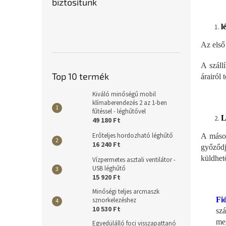
biztosítunk
l
Az első 
A száll
Top 10 termék
árairól 
Kiváló minőségű mobil
klímaberendezés 2 az 1-ben
fűtéssel - léghűtővel
L
49 180 Ft
Erőteljes hordozható léghűtő
A másod
16 240 Ft
győződj
küldhető
Vízpermetes asztali ventilátor -
USB léghűtő
15 920 Ft
Minőségi teljes arcmaszk
Fió
sznorkelezéshez
10 530 Ft
sz
me
Egyedülálló foci visszapattanó