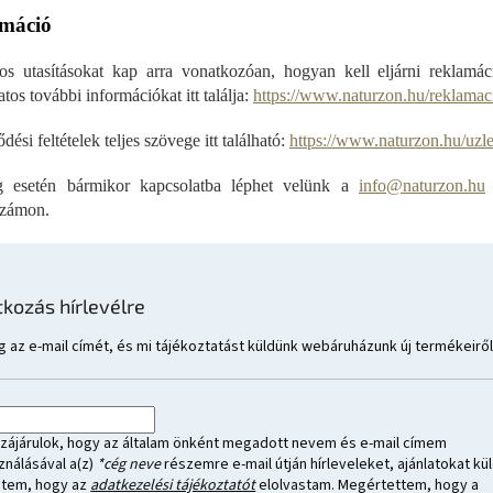
máció
tos utasításokat kap arra vonatkozóan, hogyan kell eljárni reklamá
tos további információkat itt találja:
https://www.naturzon.hu/reklamac
dési feltételek teljes szövege itt található:
https://www.naturzon.hu/uzle
g esetén bármikor kapcsolatba léphet velünk a
info@naturzon.hu
számon.
tkozás hírlevélre
 az e-mail címét, és mi tájékoztatást küldünk webáruházunk új termékeiről
zájárulok, hogy az általam önként megadott nevem és e-mail címem
ználásával a(z)
*cég neve
részemre e-mail útján hírleveleket, ajánlatokat kül
ntem, hogy az
adatkezelési tájékoztatót
elolvastam. Megértettem, hogy a