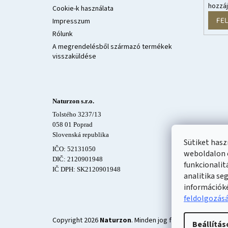
hozzá
Cookie-k használata
FE
Impresszum
Rólunk
A megrendelésből származó termékek
visszaküldése
Naturzon s.r.o.
Tolstého 3237/13
058 01 Poprad
Slovenská republika
Sütiket has
IČO: 52131050
weboldalon 
DIČ: 2120901948
funkcionalit
IČ DPH: SK2120901948
analitika se
információk
feldolgozás
Copyright 2026
Naturzon
. Minden jog fenntartva.
Beállítás