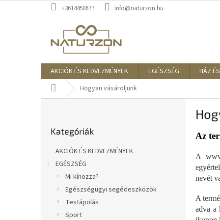
Ugrás
+3614450677
info@naturzon.hu
a
fő
tartalomhoz
AKCIÓK ÉS KEDVEZMÉNYEK
EGÉSZSÉG
HÁZ ÉS
Kezdőlap
Hogyan vásároljunk
O
Hog
l
Kategóriák
d
Kategóriák
átugrása
a
Az te
l
AKCIÓK ÉS KEDVEZMÉNYEK
s
A www.
EGÉSZSÉG
ó
egyérte
Mi kínozza?
p
nevét v
a
Egészségügyi segédeszközök
A termé
n
Testápolás
adva a 
e
Sport
ikonon 