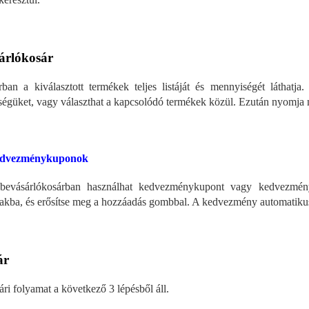
árlókosár
ban a kiválasztott termékek teljes listáját és mennyiségét láthatja. I
égüket, vagy választhat a kapcsolódó termékek közül. Ezután nyomja 
dvezménykuponok
bevásárlókosárban használhat kedvezménykupont vagy kedvezmé
akba, és erősítse meg a hozzáadás gombbal. A kedvezmény automatikus
ár
ári folyamat a következő 3 lépésből áll.