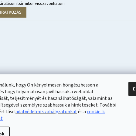
járulásom bármikor visszavonhatom.
LIRATKOZÁS
ználunk, hogy Ön kényelmesen böngészhessen a
E
és hogy folyamatosan javíthassuk a weboldal
ását, teljesítményét és használhatóságát, valamint az
gítségével személyre szabhassuk a hirdetéseket. További
ért lásd
adatvédelmi szabályzatunkat
és a
cookie-k
át
.
ok