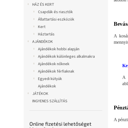
l
HÁZ ÉS KERT
Csapdák és riasztók
Állattartási eszközök
Bevás
Kert
Háztartás
A kosár
AJÁNDÉKOK
mennyis
Ajándékok hobbi alapján
Ajándékok különleges alkalmakra
Ajándékok nőknek
Ke
Ajándékok férfiaknak
A 
Egyedi kütyük
abl
Ajándékok
JÁTÉKOK
INGYENES SZÁLLÍTÁS
Pénzt
A pénzt
Online fizetési lehetőséget