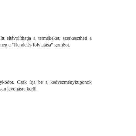
tt eltávolíthatja a termékeket, szerkesztheti a
meg a "Rendelés folytatása" gombot.
nykódot. Csak írja be a kedvezménykuponok
an levonásra kerül.