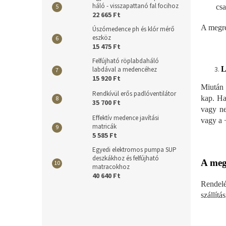
háló - visszapattanó fal focihoz
csa
22 665 Ft
A megre
Úszómedence ph és klór mérő
eszköz
15 475 Ft
Felfújható röplabdaháló
L
labdával a medencéhez
15 920 Ft
Miután 
Rendkívül erős padlóventilátor
kap. Ha
35 700 Ft
vagy ne
Effektív medence javítási
vagy a 
matricák
5 585 Ft
Egyedi elektromos pumpa SUP
deszkákhoz és felfújható
A meg
matracokhoz
40 640 Ft
Rendelé
szállít