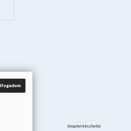
lfogadom
Shoptet készítette