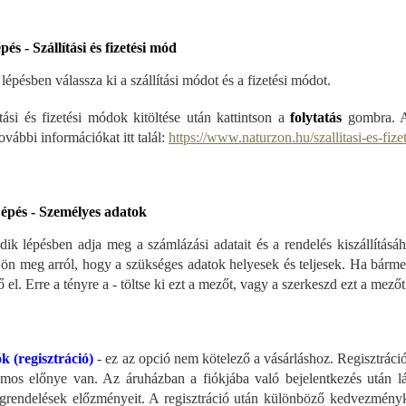
épés - Szállítási és fizetési mód
lépésben válassza ki a szállítási módot és a fizetési módot.
ítási és fizetési módok kitöltése után kattintson a
folytatás
gombra. A 
további információkat itt talál:
https://www.naturzon.hu/szallitasi-es-fiz
épés - Személyes adatok
ik lépésben adja meg a számlázási adatait és a rendelés kiszállításáh
ön meg arról, hogy a szükséges adatok helyesek és teljesek. Ha bárme
 el. Erre a tényre a - töltse ki ezt a mezőt, vagy a szerkeszd ezt a mező
k (regisztráció)
- ez az opció nem kötelező a vásárláshoz. Regisztráció
ámos előnye van. Az áruházban a fiókjába való bejelentkezés után lá
grendelések előzményeit. A regisztráció után különböző kedvezményk