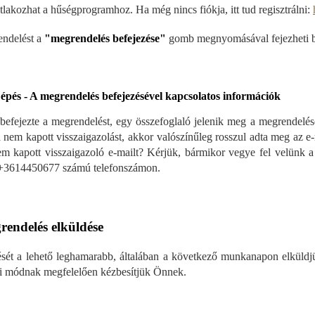
tlakozhat a hűségprogramhoz. Ha még nincs fiókja, itt tud regisztrálni:
ndelést a
"megrendelés befejezése"
gomb megnyomásával fejezheti b
épés - A megrendelés befejezésével kapcsolatos információk
befejezte a megrendelést, egy összefoglaló jelenik meg a megrendelésé
 nem kapott visszaigazolást, akkor valószínűleg rosszul adta meg az e-
m kapott visszaigazoló e-mailt? Kérjük, bármikor vegye fel velünk a
+3614450677 számú telefonszámon.
rendelés elküldése
sét a lehető leghamarabb, általában a következő munkanapon elküldjü
ási módnak megfelelően kézbesítjük Önnek.