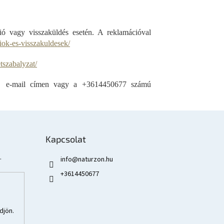
ció vagy visszaküldés esetén. A reklamációval
iok-es-visszakuldesek/
tszabalyzat/
e-mail címen vagy a +3614450677 számú
Kapcsolat
.
info
@
naturzon.hu
+3614450677
djön.