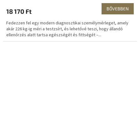
BŐVEBBEN
18 170 Ft
Fedezzen fel egy modern diagnosztikai személymérleget, amely
akár 226 kg-ig méri a testzsírt, és lehetővé teszi, hogy állandó
ellenőrzés alatt tartsa egészségét és fittségét –...