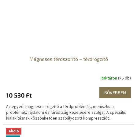
Mágneses térdszorító – térdrögzítő
Raktáron
(>5 db)
BŐVEBBEN
10 530 Ft
Az egyedi mágneses rögzítő a térdproblémák, meniszkusz
problémák, fájdalom és fáradtság kezelésére szolgál. A speciális
kialakításnak köszönhetően szabályozott kompressziót...
Akció