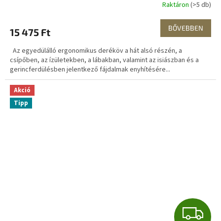
Raktáron
(>5 db)
BŐVEBBEN
15 475 Ft
Az egyedülálló ergonomikus deréköv a hát alsó részén, a
csípőben, az ízületekben, a lábakban, valamint az isiászban és a
gerincferdülésben jelentkező fájdalmak enyhítésére...
Akció
Tipp
I