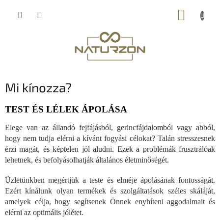
Ugrás
KOSÁR
a
fő
tartalomhoz
Mi kínozza?
TEST ÉS LÉLEK ÁPOLÁSA
Elege van az állandó fejfájásból, gerincfájdalomból vagy abból,
hogy nem tudja elérni a kívánt fogyási célokat? Talán stresszesnek
érzi magát, és képtelen jól aludni. Ezek a problémák frusztrálóak
lehetnek, és befolyásolhatják általános életminőségét.
Üzletünkben megértjük a teste és elméje ápolásának fontosságát.
Ezért kínálunk olyan termékek és szolgáltatások széles skáláját,
amelyek célja, hogy segítsenek Önnek enyhíteni aggodalmait és
elérni az optimális jólétet.