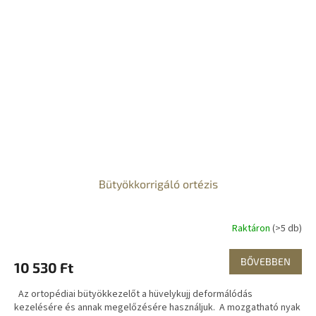
Bütyökkorrigáló ortézis
Raktáron
(>5 db)
BŐVEBBEN
10 530 Ft
Az ortopédiai bütyökkezelőt a hüvelykujj deformálódás
kezelésére és annak megelőzésére használjuk. A mozgatható nyak