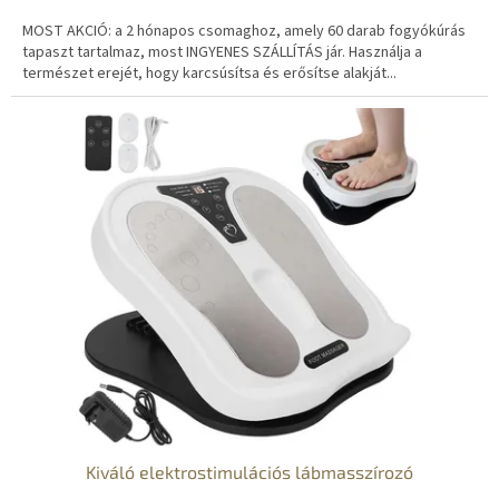
N
MOST AKCIÓ: a 2 hónapos csomaghoz, amely 60 darab fogyókúrás
E
tapaszt tartalmaz, most INGYENES SZÁLLÍTÁS jár. Használja a
természet erejét, hogy karcsúsítsa és erősítse alakját...
S
Kiváló elektrostimulációs lábmasszírozó