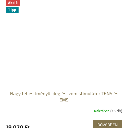
Akció
Tipp
Nagy teljesítményű ideg és izom stimulátor TENS és
EMS
Raktáron
(>5 db)
BŐVEBBEN
19 070 Ft