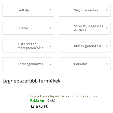
Lúdtalp
Súlycsökkentés
Stressz, idegesség
Visszér
és alvás
A szervezet
Idősek gondozása
méregtelenítése
Terhesgondozás
Horkolás
Legnépszerűbb termékek
Fogyókúrás tapaszok - 2 hónapos csomag
Raktáron
(>5 db)
13 675 Ft