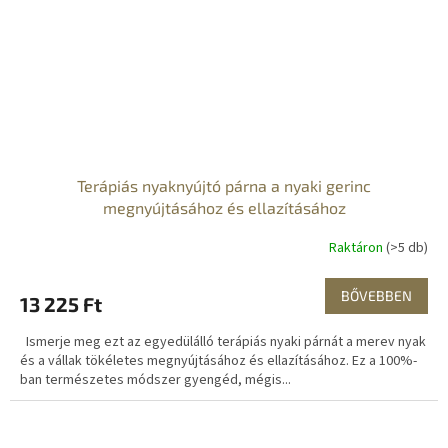
Terápiás nyaknyújtó párna a nyaki gerinc
megnyújtásához és ellazításához
Raktáron
(>5 db)
BŐVEBBEN
13 225 Ft
Ismerje meg ezt az egyedülálló terápiás nyaki párnát a merev nyak
és a vállak tökéletes megnyújtásához és ellazításához. Ez a 100%-
ban természetes módszer gyengéd, mégis...