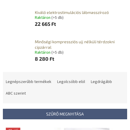
Kiváló elektrostimulációs lábmasszírozó
Raktáron
(>5 db)
22 665 Ft
Minőségi kompressziós ujj nélküli térdzokni
cipzárral
Raktáron
(>5 db)
8 280 Ft
T
e
Legnépszerűbb termékek
Legolcsóbb elöl
Legdrágább
r
m
ABC szerint
é
k
e
SZŰRŐ MEGNYITÁSA
k
r
T