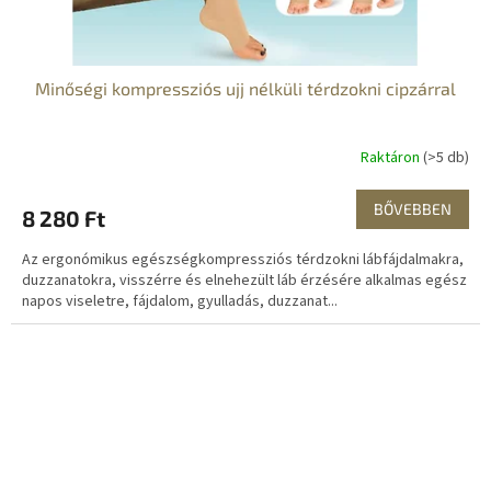
Minőségi kompressziós ujj nélküli térdzokni cipzárral
Raktáron
(>5 db)
BŐVEBBEN
8 280 Ft
Az ergonómikus egészségkompressziós térdzokni lábfájdalmakra,
duzzanatokra, visszérre és elnehezült láb érzésére alkalmas egész
napos viseletre, fájdalom, gyulladás, duzzanat...