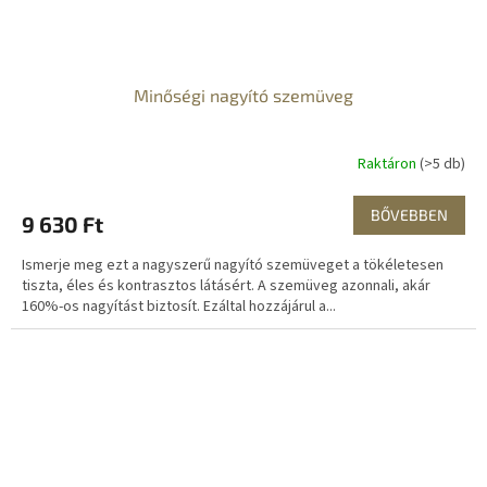
Minőségi nagyító szemüveg
Raktáron
(>5 db)
BŐVEBBEN
9 630 Ft
Ismerje meg ezt a nagyszerű nagyító szemüveget a tökéletesen
tiszta, éles és kontrasztos látásért. A szemüveg azonnali, akár
160%-os nagyítást biztosít. Ezáltal hozzájárul a...