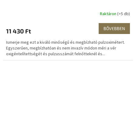
Raktáron
(>5 db)
BŐVEBBEN
11 430 Ft
Ismerje meg ezt a kiváló minőségű és megbízható pulzoximétert.
Egyszerűen, megbízhatóan és nem invazív módon méri a vér
oxigéntelítettségét és pulzusszámát felnőtteknél és...