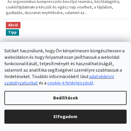
Az ergonomikus kompressziós kesztyű reumára, kéztőalagútra,
csuklófájdalmakra készült és egész nap viselheti, a fájdalom,
gyulladás, duzzanat enyhítésére, valamint az...
Akció
Tipp
Sütiket használunk, hogy Ön kényelmesen böngészhessen a
weboldalon és hogy folyamatosan javíthassuk a weboldal
funkcionalitását, teljesítményét és használhatóságát,
valamint az analitika segítségével személyre szabhassuk a
hirdetéseket. További információkért lásd
adatvédelmi
szabályzatunkat
és a
cookie-k feldolgozását
.
Beállítások
Elfogadom
Horkolásgátló csomag