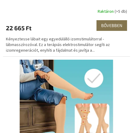
Raktáron
(>5 db)
BŐVEBBEN
22 665 Ft
Kényeztesse lábait egy egyedülálló izomstimulátorral -
lábmasszírozóval. Ez a terápiás elektrostimulátor segíti az
izomregenerációt, enyhíti a fájdalmat és javítja a...