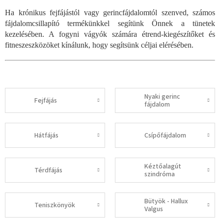
Ha krónikus fejfájástól vagy gerincfájdalomtól szenved, számos
fájdalomcsillapító termékünkkel segítünk Önnek a tünetek
kezelésében. A fogyni vágyók számára étrend-kiegészítőket és
fitneszeszközöket kínálunk, hogy segítsünk céljai elérésében.
Nyaki gerinc
Fejfájás
fájdalom
Hátfájás
Csípőfájdalom
Kéztőalagút
Térdfájás
szindróma
Bütyök - Hallux
Teniszkönyök
Valgus