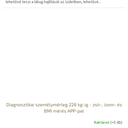
lehetővé teszi a lábujj hajlítását az ízületben, lehetővé...
Diagnosztikai személymérleg 226 kg-ig - zsír-, izom- és
BMI mérés APP-pal
Raktáron
(>5 db)