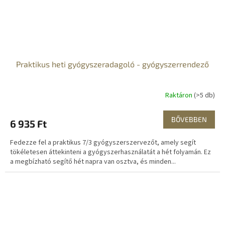
Praktikus heti gyógyszeradagoló - gyógyszerrendező
Raktáron
(>5 db)
BŐVEBBEN
6 935 Ft
Fedezze fel a praktikus 7/3 gyógyszerszervezőt, amely segít
tökéletesen áttekinteni a gyógyszerhasználatát a hét folyamán. Ez
a megbízható segítő hét napra van osztva, és minden...