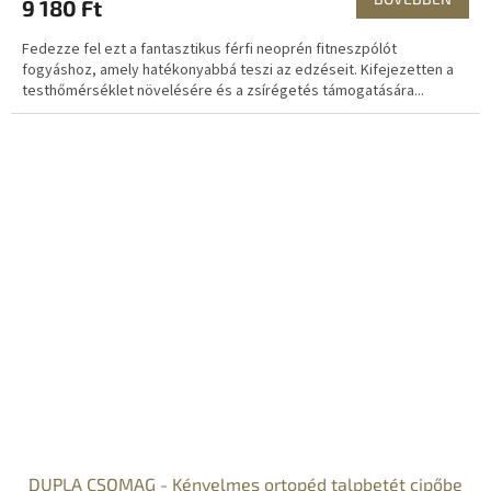
9 180 Ft
Fedezze fel ezt a fantasztikus férfi neoprén fitneszpólót
fogyáshoz, amely hatékonyabbá teszi az edzéseit. Kifejezetten a
testhőmérséklet növelésére és a zsírégetés támogatására...
DUPLA CSOMAG - Kényelmes ortopéd talpbetét cipőbe