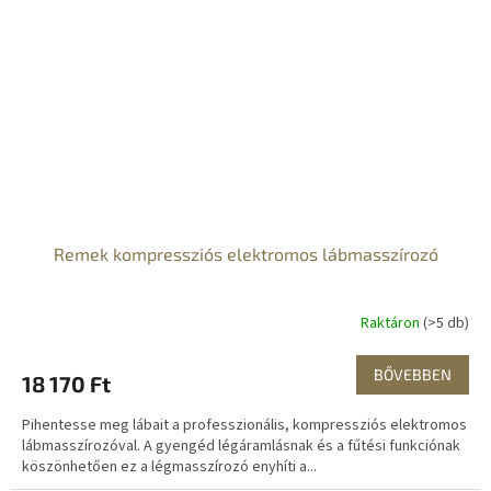
Remek kompressziós elektromos lábmasszírozó
Raktáron
(>5 db)
BŐVEBBEN
18 170 Ft
Pihentesse meg lábait a professzionális, kompressziós elektromos
lábmasszírozóval. A gyengéd légáramlásnak és a fűtési funkciónak
köszönhetően ez a légmasszírozó enyhíti a...