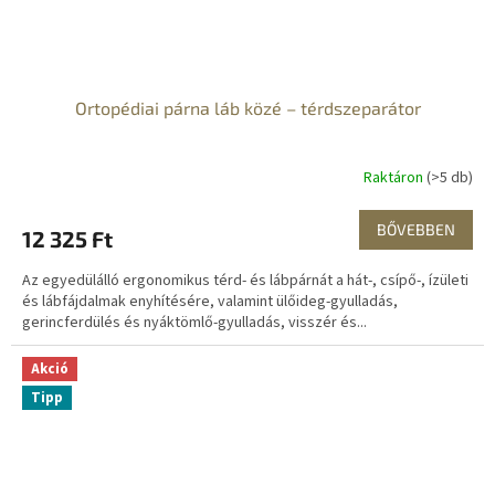
Ortopédiai párna láb közé – térdszeparátor
Raktáron
(>5 db)
BŐVEBBEN
12 325 Ft
Az egyedülálló ergonomikus térd- és lábpárnát a hát-, csípő-, ízületi
és lábfájdalmak enyhítésére, valamint ülőideg-gyulladás,
gerincferdülés és nyáktömlő-gyulladás, visszér és...
Akció
Tipp