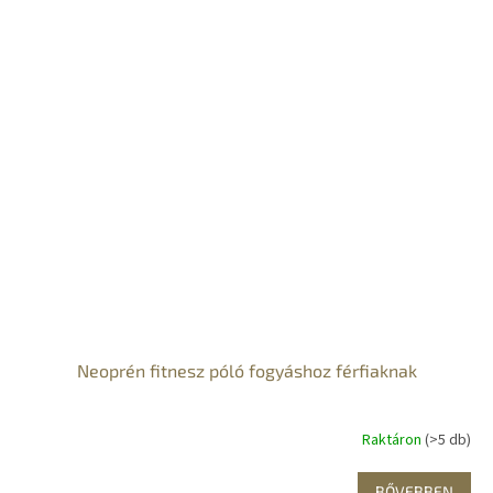
Neoprén fitnesz póló fogyáshoz férfiaknak
Raktáron
(>5 db)
BŐVEBBEN