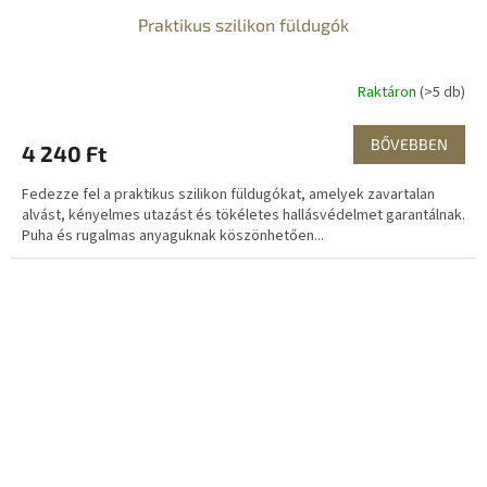
Praktikus szilikon füldugók
Raktáron
(>5 db)
BŐVEBBEN
4 240 Ft
Fedezze fel a praktikus szilikon füldugókat, amelyek zavartalan
alvást, kényelmes utazást és tökéletes hallásvédelmet garantálnak.
Puha és rugalmas anyaguknak köszönhetően...