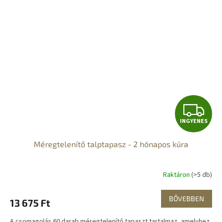
I
INGYENES
N
Méregtelenítő talptapasz - 2 hónapos kúra
G
Y
Raktáron
(>5 db)
E
BŐVEBBEN
13 675 Ft
N
A csomagolás 60 darab méregtelenítő tapaszt tartalmaz, amelyhez