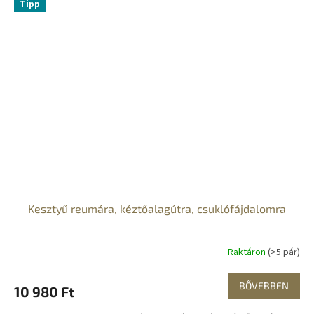
Tipp
Kesztyű reumára, kéztőalagútra, csuklófájdalomra
Raktáron
(>5 pár)
BŐVEBBEN
10 980 Ft