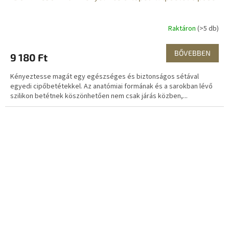
Raktáron
(>5 db)
BŐVEBBEN
9 180 Ft
Kényeztesse magát egy egészséges és biztonságos sétával
egyedi cipőbetétekkel. Az anatómiai formának és a sarokban lévő
szilikon betétnek köszönhetően nem csak járás közben,...