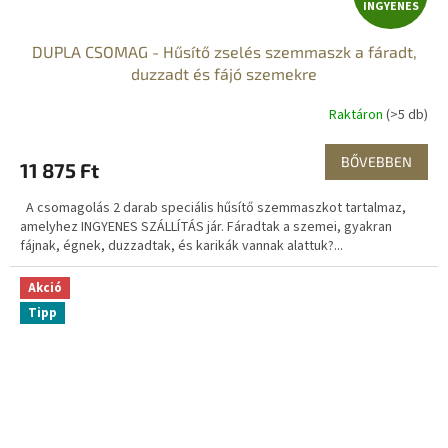
INGYENES
N
DUPLA CSOMAG - Hűsítő zselés szemmaszk a fáradt,
G
duzzadt és fájó szemekre
Y
Raktáron
(>5 db)
E
BŐVEBBEN
11 875 Ft
N
A csomagolás 2 darab speciális hűsítő szemmaszkot tartalmaz,
E
amelyhez INGYENES SZÁLLÍTÁS jár. Fáradtak a szemei, gyakran
fájnak, égnek, duzzadtak, és karikák vannak alattuk?...
S
Akció
Tipp