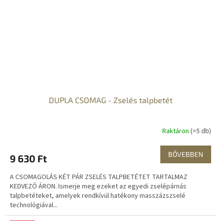
DUPLA CSOMAG - Zselés talpbetét
Raktáron
(>5 db)
BŐVEBBEN
9 630 Ft
A CSOMAGOLÁS KÉT PÁR ZSELÉS TALPBETÉTET TARTALMAZ
KEDVEZŐ ÁRON. Ismerje meg ezeket az egyedi zselépárnás
talpbetéteket, amelyek rendkívül hatékony masszázszselé
technológiával...