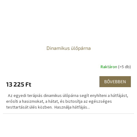
Dinamikus ülőpárna
Raktáron
(>5 db)
BŐVEBBEN
13 225 Ft
Az egyedi terápiás dinamikus ülőpárna segít enyhíteni a hátfájást,
erősíti a hasizmokat, a hátat, és biztosítja az egészséges
testtartását ülés közben. Használja hátfájás...