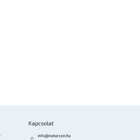
Kapcsolat
.
info
@
naturzon.hu