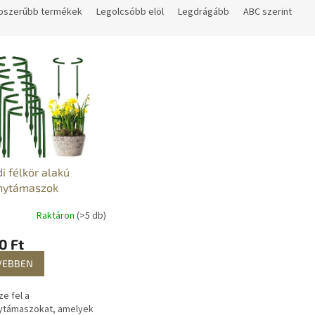
pszerűbb termékek
Legolcsóbb elöl
Legdrágább
ABC szerint
i félkör alakú
nytámaszok
Raktáron
(>5 db)
0 Ft
VEBBEN
e fel a
ytámaszokat, amelyek