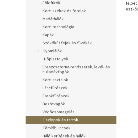
Földfúrók
felbec
eszkö
Kerti székek és fotelek
szoba
Madárhálók
számár
növén
Kerti technológia
növeke
Kapák
Szökőkút fejek és fúvókák
Gyomlálók
Hőpisztolyok
Ereszcsatorna-rendszerek, levél- és
hulladékfogók
Kerti asztalok
Láncfűrészek
Farokfűrészek
Bozótvágók
Védőcsomagolás
Oszlopok és tartók
Tömlőbilincsek
Háló kerítések és hálók