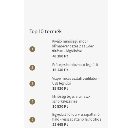
Top 10 termék
Kiváló minőségű mobil
klímaberendezés 2 az 1-ben
fűtéssel - léghűtővel
49 180 Ft
Erőteljes hordozható léghűtő
16 240 Ft
Vízpermetes asztali ventilátor -
USB léghűtő
15 920 Ft
Minőségi teljes arcmaszk
sznorkelezéshez
10 530 Ft
Egyedülálló foci visszapattanó
háló - visszapattanó fal focihoz
22 665 Ft