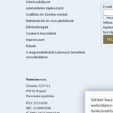
é
Üzletszabályzat
E-mail
c
Adatvédelmi tájékoztató
Szállítási és fizetési módok
Hoz
Reklamációk és visszaküldések
felhas
Elérhetőségek
Kijele
hozzá
Cookie-k használata
FE
Impresszum
Rólunk
A megrendelésből származó termékek
visszaküldése
Naturzon s.r.o.
Tolstého 3237/13
058 01 Poprad
Slovenská republika
Sütiket has
IČO: 52131050
weboldalon 
DIČ: 2120901948
funkcionalit