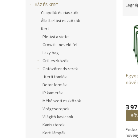
l
e
HÁZ ÉS KERT
Legné
r
Csapdák és riasztók
m
Állattartási eszközök
T
é
Kert
e
k
Pletivá a siete
r
e
m
k
Grow it - neveld fel
é
r
Lazy bag
k
e
Grill eszközök
e
n
Öntözőrendszerek
k
d
Egyed
Kerti tömlők
l
e
növé
Betonformák
i
z
s
é
IP kamerák
t
s
Méhészeti eszközök
á
e
3 97
Virágcserepek
j
BŐ
Világító kavicsok
a
Kaniszterek
Fedezz
Kerti lámpák
növén