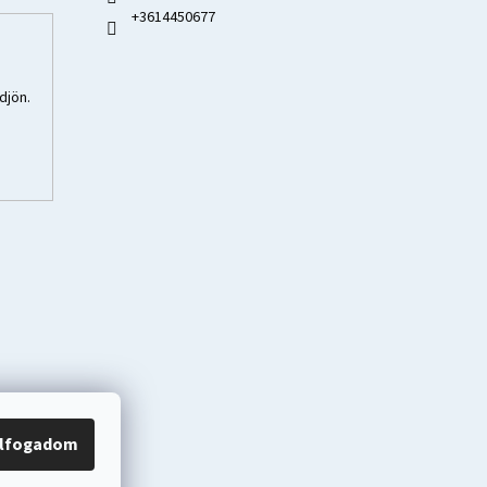
+3614450677
djön.
lfogadom