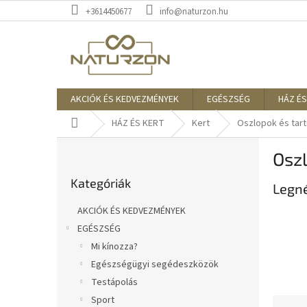
Ugrás
+3614450677
info@naturzon.hu
a
fő
tartalomhoz
AKCIÓK ÉS KEDVEZMÉNYEK
EGÉSZSÉG
HÁZ ÉS
Kezdőlap
HÁZ ÉS KERT
Kert
Oszlopok és tar
O
Oszl
l
Kategóriák
d
Kategóriák
átugrása
Legn
a
l
AKCIÓK ÉS KEDVEZMÉNYEK
s
EGÉSZSÉG
ó
Mi kínozza?
p
a
Egészségügyi segédeszközök
n
Testápolás
e
Sport
T