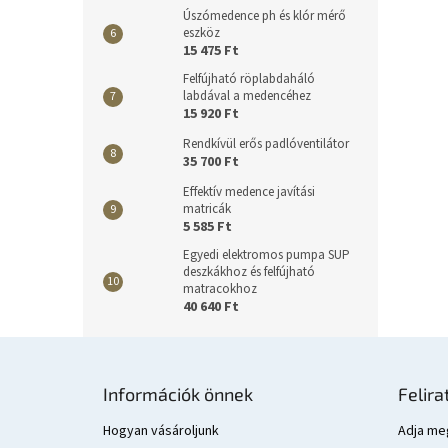
Úszómedence ph és klór mérő
eszköz
15 475 Ft
Felfújható röplabdaháló
labdával a medencéhez
15 920 Ft
Rendkívül erős padlóventilátor
35 700 Ft
Effektív medence javítási
matricák
5 585 Ft
Egyedi elektromos pumpa SUP
deszkákhoz és felfújható
matracokhoz
40 640 Ft
L
á
Információk önnek
Felira
b
l
Hogyan vásároljunk
Adja meg