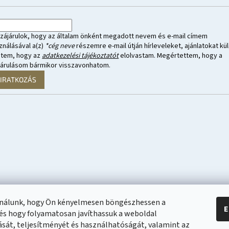
zájárulok, hogy az általam önként megadott nevem és e-mail címem
ználásával a(z)
*cég neve
részemre e-mail útján hírleveleket, ajánlatokat kül
ntem, hogy az
adatkezelési tájékoztatót
elolvastam. Megértettem, hogy a
járulásom bármikor visszavonhatom.
LIRATKOZÁS
ználunk, hogy Ön kényelmesen böngészhessen a
E
és hogy folyamatosan javíthassuk a weboldal
ását, teljesítményét és használhatóságát, valamint az