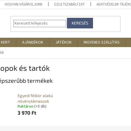
HOGYAN VÁSÁROLJUNK
ÜZLETSZABÁLYZAT
ADATVÉDELMI TÁJÉ
KERESÉS
 KERT
AJÁNDÉKOK
JÁTÉKOK
INGYENES SZÁLLÍTÁS
tók
opok és tartók
épszerűbb termékek
Egyedi félkör alakú
növénytámaszok
Raktáron
(>5 db)
3 970 Ft