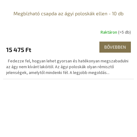
Megbízható csapda az ágyi poloskák ellen - 10 db
Raktáron
(>5 db)
BŐVEBBEN
15 475 Ft
Fedezze fel, hogyan lehet gyorsan és hatékonyan megszabadulni
az ágy nem kívánt lakóitól. Az ágyi poloskák olyan rémisztő
jelenségek, amelytől mindenki fél. A legjobb megoldás...