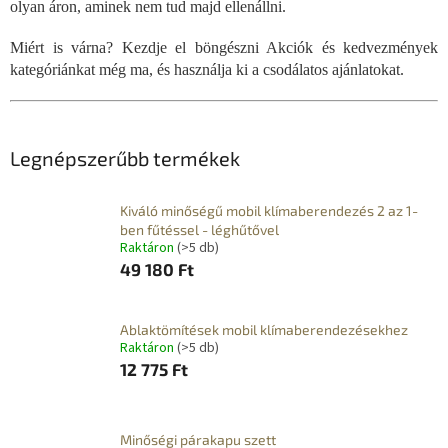
olyan áron, aminek nem tud majd ellenállni.
Miért is várna? Kezdje el böngészni Akciók és kedvezmények
kategóriánkat még ma, és használja ki a csodálatos ajánlatokat.
Legnépszerűbb termékek
Kiváló minőségű mobil klímaberendezés 2 az 1-
ben fűtéssel - léghűtővel
Raktáron
(>5 db)
49 180 Ft
Ablaktömítések mobil klímaberendezésekhez
Raktáron
(>5 db)
12 775 Ft
Minőségi párakapu szett