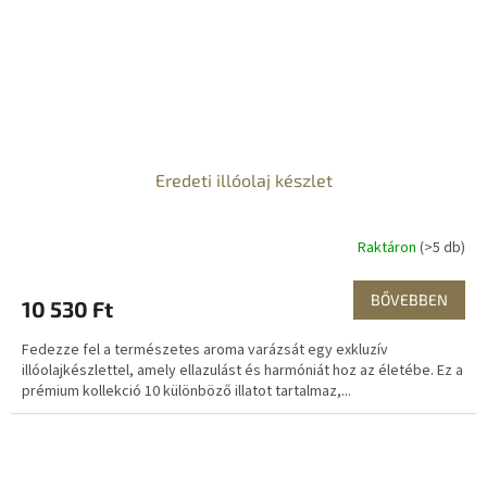
Eredeti illóolaj készlet
Raktáron
(>5 db)
BŐVEBBEN
10 530 Ft
Fedezze fel a természetes aroma varázsát egy exkluzív
illóolajkészlettel, amely ellazulást és harmóniát hoz az életébe. Ez a
prémium kollekció 10 különböző illatot tartalmaz,...