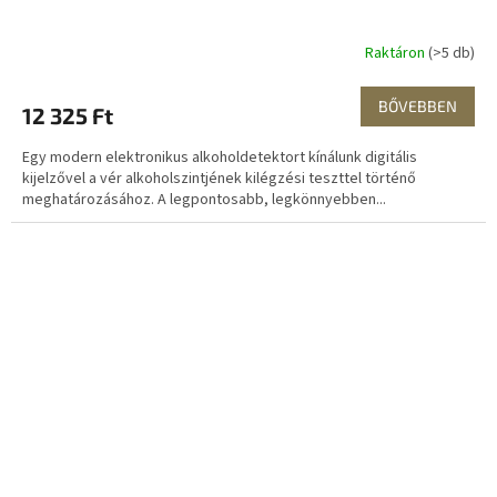
Raktáron
(>5 db)
BŐVEBBEN
12 325 Ft
Egy modern elektronikus alkoholdetektort kínálunk digitális
kijelzővel a vér alkoholszintjének kilégzési teszttel történő
meghatározásához. A legpontosabb, legkönnyebben...