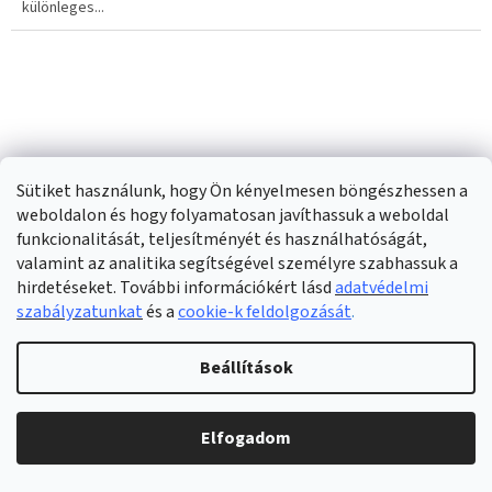
különleges...
Sütiket használunk, hogy Ön kényelmesen böngészhessen a
weboldalon és hogy folyamatosan javíthassuk a weboldal
funkcionalitását, teljesítményét és használhatóságát,
valamint az analitika segítségével személyre szabhassuk a
hirdetéseket. További információkért lásd
adatvédelmi
szabályzatunkat
és a
cookie-k feldolgozását
.
Beállítások
Ultrahangos riasztó kutyák, macskák és egyéb állatok
ellen
Elfogadom
Raktáron
(>5 db)