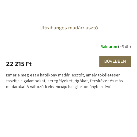
Ultrahangos madárriasztó
Raktáron
(>5 db)
BŐVEBBEN
22 215 Ft
Ismerje meg ezt a hatékony madárijesztőt, amely tökéletesen
taszítja a galambokat, seregélyeket, rigókat, fecskéket és más
madarakat.A változó frekvenciájú hangtartományban lévő...