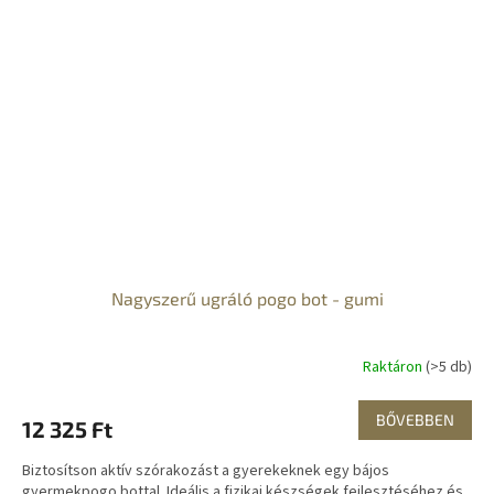
Nagyszerű ugráló pogo bot - gumi
Raktáron
(>5 db)
BŐVEBBEN
12 325 Ft
Biztosítson aktív szórakozást a gyerekeknek egy bájos
gyermekpogo bottal. Ideális a fizikai készségek fejlesztéséhez és