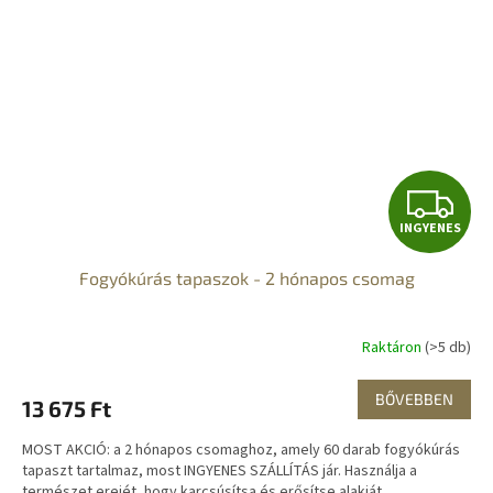
I
INGYENES
N
Fogyókúrás tapaszok - 2 hónapos csomag
G
Y
Raktáron
(>5 db)
E
BŐVEBBEN
13 675 Ft
N
MOST AKCIÓ: a 2 hónapos csomaghoz, amely 60 darab fogyókúrás
E
tapaszt tartalmaz, most INGYENES SZÁLLÍTÁS jár. Használja a
természet erejét, hogy karcsúsítsa és erősítse alakját...