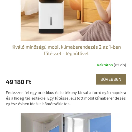
e
l
i
s
t
á
j
a
Kiváló minőségű mobil klímaberendezés 2 az 1-ben
fűtéssel - léghűtővel
Raktáron
(>5 db)
BŐVEBBEN
49 180 Ft
Fedezzen fel egy praktikus és hatékony társat a forró nyári napokra
és a hideg téli estékre. Egy fűtéssel ellátott mobil klímaberendezés
egész évben ideális hőmérsékletet...