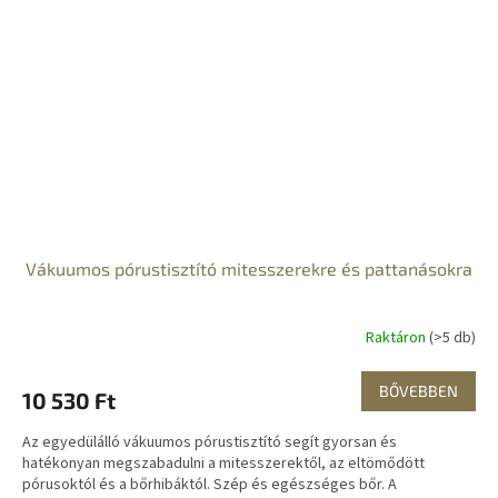
Vákuumos pórustisztító mitesszerekre és pattanásokra
Raktáron
(>5 db)
BŐVEBBEN
10 530 Ft
Az egyedülálló vákuumos pórustisztító segít gyorsan és
hatékonyan megszabadulni a mitesszerektől, az eltömődött
pórusoktól és a bőrhibáktól. Szép és egészséges bőr. A