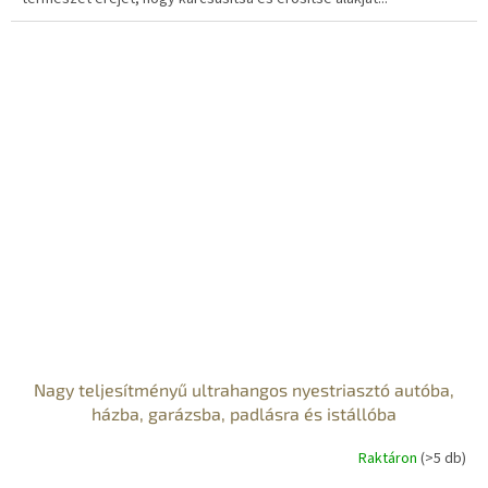
S
Nagy teljesítményű ultrahangos nyestriasztó autóba,
házba, garázsba, padlásra és istállóba
Raktáron
(>5 db)