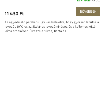
Raktáron
(>5 db)
BŐVEBBEN
11 430 Ft
Az egyedülálló párakapu úgy van kialakítva, hogy gyorsan lehűtse a
levegőt 20°C-ra, az általános levegőminőség és a kellemes kültéri
klíma érdekében. Élvezze a hűvös, tiszta és...