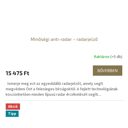
Minőségi anti-radar – radarjelző
Raktáron
(>5 db)
BŐVEBBEN
15 475 Ft
Ismerje meg ezt az egyedülálló radarjelzőt, amely segít
megvédeni Önt a felesleges bírságoktól. A fejlett technológiának
köszönhetően minden típusú radar érzékelését segíti....
Akció
Tipp