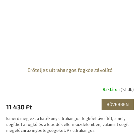
Erőteljes ultrahangos fogkőeltávolító
Raktáron
(>5 db)
BŐVEBBEN
11 430 Ft
Ismerd meg ezt a hatékony ultrahangos fogkőeltávolítót, amely
segíthet a fogkő és a lepedék elleni küzdelemben, valamint segít
megelőzni az ínybetegségeket. Az ultrahangos...