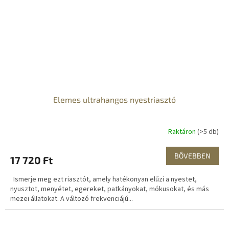
Elemes ultrahangos nyestriasztó
Raktáron
(>5 db)
BŐVEBBEN
17 720 Ft
Ismerje meg ezt riasztót, amely hatékonyan elűzi a nyestet,
nyusztot, menyétet, egereket, patkányokat, mókusokat, és más
mezei állatokat. A változó frekvenciájú...