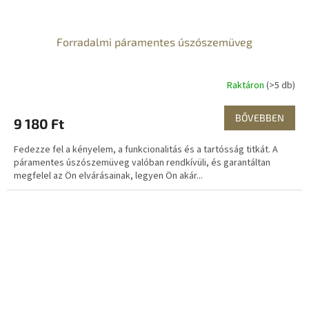
Forradalmi páramentes úszószemüveg
Raktáron
(>5 db)
BŐVEBBEN
9 180 Ft
Fedezze fel a kényelem, a funkcionalitás és a tartósság titkát. A
páramentes úszószemüveg valóban rendkívüli, és garantáltan
megfelel az Ön elvárásainak, legyen Ön akár...