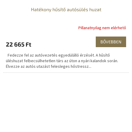
Hatékony hűsítő autósülés huzat
Pillanatnyilag nem elérhető
BŐVEBBEN
22 665 Ft
Fedezze fel az autóvezetés egyedülálló érzését. A hűsítő
üléshuzat felbecsülhetetlen társ az úton a nyári kalandok során.
Élvezze az autós utazást felesleges hőstressz...