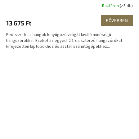
Raktáron
(>5 db)
BŐVEBBEN
13 675 Ft
Fedezze fel a hangok lenyűgöző világát kiváló minőségű
hangszórókkal. Ezeket az egyedi 2.1-es sztereó hangszórókat
kifejezetten laptopokhoz és asztali számítógépekhez...