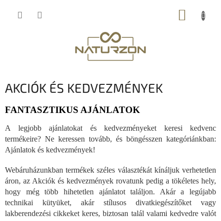
Ugrás
KOSÁR
a
fő
tartalomhoz
AKCIÓK ÉS KEDVEZMÉNYEK
FANTASZTIKUS AJÁNLATOK
A legjobb ajánlatokat és kedvezményeket keresi kedvenc
termékeire? Ne keressen tovább, és böngésszen kategóriánkban:
Ajánlatok és kedvezmények!
Webáruházunkban termékek széles választékát kínáljuk verhetetlen
áron, az Akciók és kedvezmények rovatunk pedig a tökéletes hely,
hogy még több hihetetlen ajánlatot találjon. Akár a legújabb
technikai kütyüket, akár stílusos divatkiegészítőket vagy
lakberendezési cikkeket keres, biztosan talál valami kedvedre valót