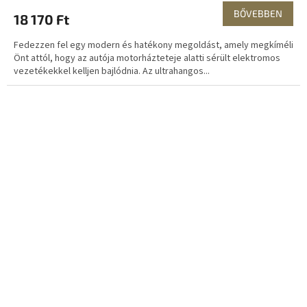
BŐVEBBEN
18 170 Ft
Fedezzen fel egy modern és hatékony megoldást, amely megkíméli
Önt attól, hogy az autója motorházteteje alatti sérült elektromos
vezetékekkel kelljen bajlódnia. Az ultrahangos...