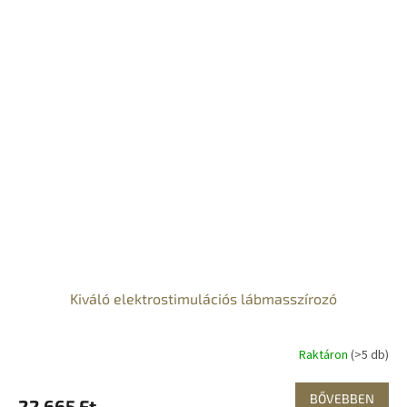
Kiváló elektrostimulációs lábmasszírozó
Raktáron
(>5 db)
BŐVEBBEN
22 665 Ft