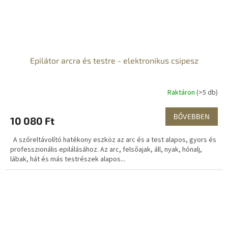
Epilátor arcra és testre - elektronikus csipesz
Raktáron
(>5 db)
BŐVEBBEN
10 080 Ft
A szőreltávolító hatékony eszköz az arc és a test alapos, gyors és
professzionális epilálásához. Az arc, felsőajak, áll, nyak, hónalj,
lábak, hát és más testrészek alapos...