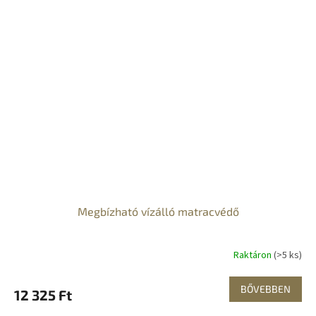
Megbízható vízálló matracvédő
Raktáron
(>5 ks)
BŐVEBBEN
12 325 Ft