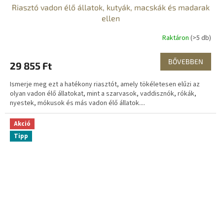
Riasztó vadon élő állatok, kutyák, macskák és madarak
ellen
Raktáron
(>5 db)
BŐVEBBEN
29 855 Ft
Ismerje meg ezt a hatékony riasztót, amely tökéletesen elűzi az
olyan vadon élő állatokat, mint a szarvasok, vaddisznók, rókák,
nyestek, mókusok és más vadon élő állatok....
Akció
Tipp