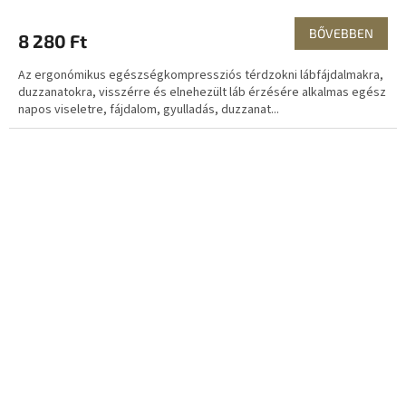
BŐVEBBEN
8 280 Ft
Az ergonómikus egészségkompressziós térdzokni lábfájdalmakra,
duzzanatokra, visszérre és elnehezült láb érzésére alkalmas egész
napos viseletre, fájdalom, gyulladás, duzzanat...