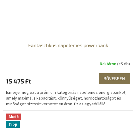
Fantasztikus napelemes powerbank
Raktáron
(>5 db)
BŐVEBBEN
15 475 Ft
Ismerje meg ezt a prémium kategóriás napelemes energiabankot,
amely maximális kapacitást, könnyűséget, hordozhatóságot és
minőséget biztosít verhetetlen áron. Ez az egyedülálló...
Akció
Tipp