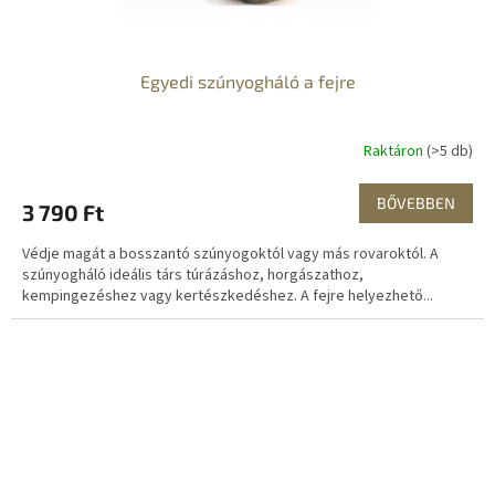
Egyedi szúnyogháló a fejre
Raktáron
(>5 db)
BŐVEBBEN
3 790 Ft
Védje magát a bosszantó szúnyogoktól vagy más rovaroktól. A
szúnyogháló ideális társ túrázáshoz, horgászathoz,
kempingezéshez vagy kertészkedéshez. A fejre helyezhető...