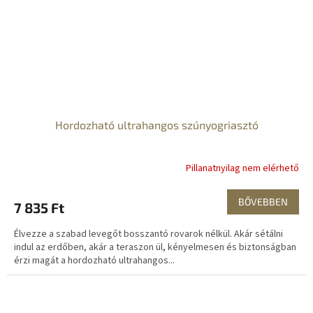
Hordozható ultrahangos szúnyogriasztó
Pillanatnyilag nem elérhető
BŐVEBBEN
7 835 Ft
Élvezze a szabad levegőt bosszantó rovarok nélkül. Akár sétálni
indul az erdőben, akár a teraszon ül, kényelmesen és biztonságban
érzi magát a hordozható ultrahangos...