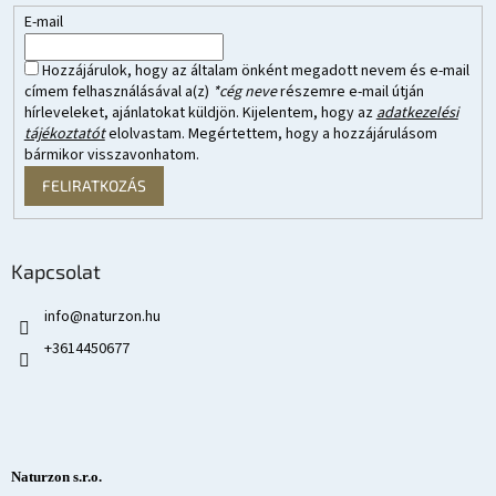
E-mail
Hozzájárulok, hogy az általam önként megadott nevem és e-mail
címem felhasználásával a(z)
*cég neve
részemre e-mail útján
hírleveleket, ajánlatokat küldjön. Kijelentem, hogy az
adatkezelési
tájékoztatót
elolvastam. Megértettem, hogy a hozzájárulásom
bármikor visszavonhatom.
FELIRATKOZÁS
Kapcsolat
info
@
naturzon.hu
+3614450677
Naturzon s.r.o.