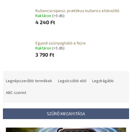
Kullancscsipesz, praktikus kullancs eltávolító
Raktáron
(>5 db)
4 240 Ft
Egyedi szúnyogháló a fejre
Raktáron
(>5 db)
3 790 Ft
T
e
Legnépszerűbb termékek
Legolcsóbb elöl
Legdrágább
r
m
ABC szerint
é
k
e
SZŰRŐ MEGNYITÁSA
k
r
T