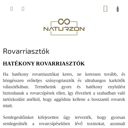
Ugrás
KOSÁR
a
fő
tartalomhoz
Rovarriasztók
HATÉKONY ROVARRIASZTÓK
Ha hatékony rovarriasztókat keres, ne keressen tovább, és
böngésszen erőteljes szúnyogriasztók és ultrahangos karkötők
választékában. Termékeink gyors és hatékony enyhülést
biztosítanak a rovarcsípések ellen, így élvezheti a szabadban való
tartózkodást anélkül, hogy aggódnia kellene a bosszantó rovarok
miatt.
Semlegesítőinket kifejezetten úgy tervezték, hogy gyorsan
semlegesítsék a rovarcsípésekben lévő toxinokat, azonnali