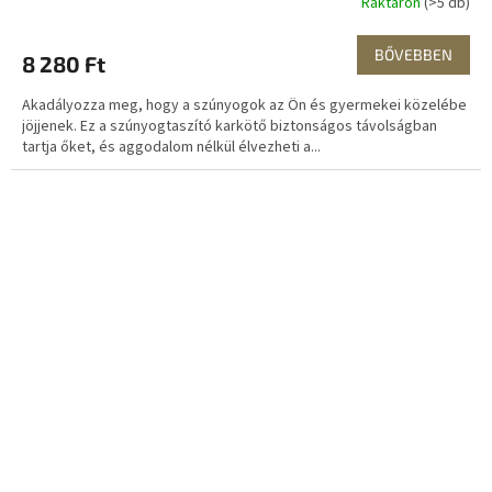
Raktáron
(>5 db)
BŐVEBBEN
8 280 Ft
Akadályozza meg, hogy a szúnyogok az Ön és gyermekei közelébe
jöjjenek. Ez a szúnyogtaszító karkötő biztonságos távolságban
tartja őket, és aggodalom nélkül élvezheti a...