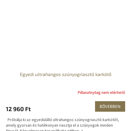
Egyedi ultrahangos szúnyogriasztó karkötő
Pillanatnyilag nem elérhető
BŐVEBBEN
12 960 Ft
Próbálja ki az egyedülálló ultrahangos szúnyogriasztó karkötőt,
amely gyorsan és hatékonyan riasztja el a szúnyogok minden