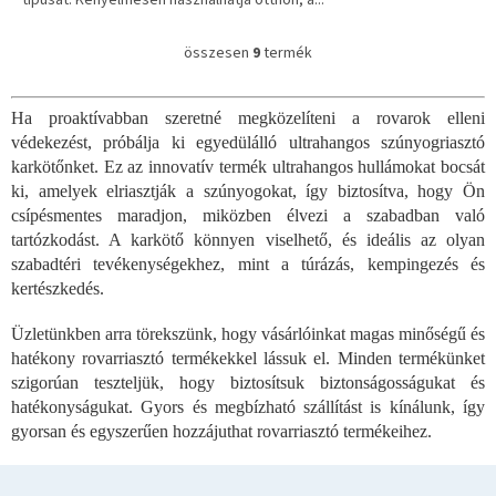
típusát. Kényelmesen használhatja otthon, a...
összesen
9
termék
L
i
s
Ha proaktívabban szeretné megközelíteni a rovarok elleni
t
védekezést, próbálja ki egyedülálló ultrahangos szúnyogriasztó
a
i
karkötőnket. Ez az innovatív termék ultrahangos hullámokat bocsát
r
ki, amelyek elriasztják a szúnyogokat, így biztosítva, hogy Ön
á
csípésmentes maradjon, miközben élvezi a szabadban való
n
tartózkodást. A karkötő könnyen viselhető, és ideális az olyan
y
szabadtéri tevékenységekhez, mint a túrázás, kempingezés és
í
kertészkedés.
t
á
s
Üzletünkben arra törekszünk, hogy vásárlóinkat magas minőségű és
e
hatékony rovarriasztó termékekkel lássuk el. Minden termékünket
l
szigorúan teszteljük, hogy biztosítsuk biztonságosságukat és
e
hatékonyságukat. Gyors és megbízható szállítást is kínálunk, így
m
gyorsan és egyszerűen hozzájuthat rovarriasztó termékeihez.
e
i