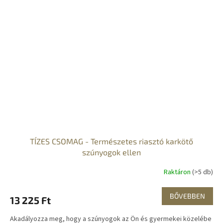
TÍZES CSOMAG - Természetes riasztó karkötő
szúnyogok ellen
Raktáron
(>5 db)
BŐVEBBEN
13 225 Ft
Akadályozza meg, hogy a szúnyogok az Ön és gyermekei közelébe