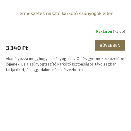
Természetes riasztó karkötő szúnyogok ellen
Raktáron
(>5 db)
BŐVEBBEN
3 340 Ft
Akadályozza meg, hogy a szúnyogok az Ön és gyermekei közelébe
jöjjenek. Ez a szúnyogtaszító karkötő biztonságos távolságban
tartja őket, és aggodalom nélkül élvezheti a...