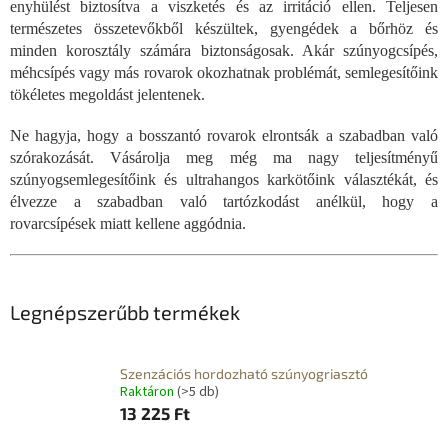
enyhülést biztosítva a viszketés és az irritáció ellen. Teljesen
természetes összetevőkből készültek, gyengédek a bőrhöz és
minden korosztály számára biztonságosak. Akár szúnyogcsípés,
méhcsípés vagy más rovarok okozhatnak problémát, semlegesítőink
tökéletes megoldást jelentenek.
Ne hagyja, hogy a bosszantó rovarok elrontsák a szabadban való
szórakozását. Vásárolja meg még ma nagy teljesítményű
szúnyogsemlegesítőink és ultrahangos karkötőink választékát, és
élvezze a szabadban való tartózkodást anélkül, hogy a
rovarcsípések miatt kellene aggódnia.
Legnépszerűbb termékek
Szenzációs hordozható szúnyogriasztó
Raktáron
(>5 db)
13 225 Ft