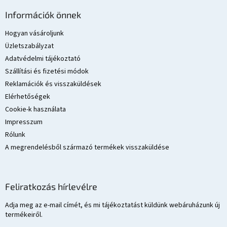
L
á
Információk önnek
b
l
Hogyan vásároljunk
é
Üzletszabályzat
c
Adatvédelmi tájékoztató
Szállítási és fizetési módok
Reklamációk és visszaküldések
Elérhetőségek
Cookie-k használata
Impresszum
Rólunk
A megrendelésből származó termékek visszaküldése
Feliratkozás hírlevélre
Adja meg az e-mail címét, és mi tájékoztatást küldünk webáruházunk új
termékeiről.