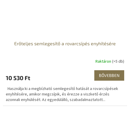
Erőteljes semlegesítő a rovarcsípés enyhítésére
Raktáron
(>5 db)
BŐVEBBEN
10 530 Ft
Használja ki a megbízható semlegesítő hatását a rovarcsípések
enyhítésére, amikor megcsípik, és érezze a viszkető érzés
azonnali enyhülését. Az egyedülálló, szabadalmaztatott...