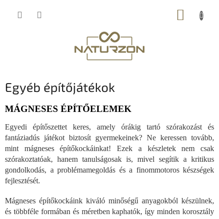
Ugrás
KOSÁR
a
fő
tartalomhoz
Egyéb építőjátékok
MÁGNESES ÉPÍTŐELEMEK
Egyedi építőszettet keres, amely órákig tartó szórakozást és
fantáziadús játékot biztosít gyermekeinek? Ne keressen tovább,
mint mágneses építőkockáinkat! Ezek a készletek nem csak
szórakoztatóak, hanem tanulságosak is, mivel segítik a kritikus
gondolkodás, a problémamegoldás és a finommotoros készségek
fejlesztését.
Mágneses építőkockáink kiváló minőségű anyagokból készülnek,
és többféle formában és méretben kaphatók, így minden korosztály