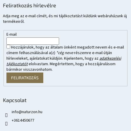
Feliratkozás hírlevélre
Adja meg az e-mail címét, és mi tájékoztatást küldünk webáruházunk új
termékeiről.
E-mail
Hozzájárulok, hogy az általam önként megadott nevem és e-mail
címem felhasználásával a(z)
*cég neve
részemre e-mail útján
hírleveleket, ajánlatokat küldjön. Kijelentem, hogy az
adatkezelési
tájékoztatót
elolvastam. Megértettem, hogy a hozzájárulásom
bármikor visszavonhatom.
FELIRATKOZÁS
Kapcsolat
info
@
naturzon.hu
+3614450677