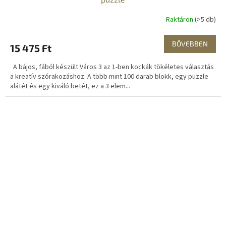
Raktáron
(>5 db)
BŐVEBBEN
15 475 Ft
A bájos, fából készült Város 3 az 1-ben kockák tökéletes választás
a kreatív szórakozáshoz. A több mint 100 darab blokk, egy puzzle
alátét és egy kiváló betét, ez a 3 elem...