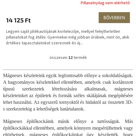
Pillanatnyilag nem elérhető
BŐVEBBEN
14 125 Ft
Legyen saját játékautójának kivitelezője, mellyel felejthetetlen
pillanatokat fog átélni. Gyermekei még jobban örülnek, mint ön, akik
értékes tapasztalatokat szereznek és új...
összesen
12
termék
L
i
s
Mágneses készleteink egyik legfontosabb előnye a sokoldalúságuk.
t
A hagyományos készletekkel ellentétben, amelyek csak korlátozott
a
i
típusú szerkezetek létrehozására alkalmasak, mágneses
r
készleteinket az épületek és formák széles skálájának megépítésére
á
lehet használni. Az egyszerű tornyoktól és hidaktól az összetett 3D-
n
s szerkezetekig a lehetőségek határtalanok.
y
í
Mágneses építőkockáink másik előnye a tartósságuk. Más
t
építőkockákkal ellentétben, amelyek könnyen megsérülhetnek vagy
á
s
eltörhetnek, mágneses építőkockáinkat úgy készítették, hogy