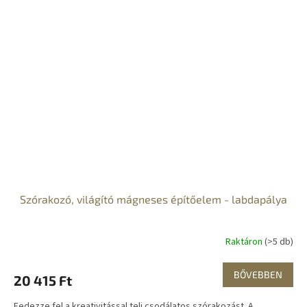
Szórakozó, világító mágneses építőelem - labdapálya
Raktáron
(>5 db)
BŐVEBBEN
20 415 Ft
Fedezze fel a kreativitással teli csodálatos szórakozást. A