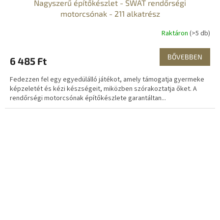
Nagyszerű építőkészlet - SWAT rendőrségi
motorcsónak - 211 alkatrész
Raktáron
(>5 db)
BŐVEBBEN
6 485 Ft
Fedezzen fel egy egyedülálló játékot, amely támogatja gyermeke
képzeletét és kézi készségeit, miközben szórakoztatja őket. A
rendőrségi motorcsónak építőkészlete garantáltan...