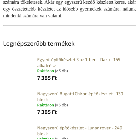
számára tökéletesek. Akár egy egyszerű kezdő készletet keres, akár
egy összetettebb készletet az idősebb gyermekek számára, nálunk
mindenki számára van valami.
Legnépszerűbb termékek
Egyedi építőkészlet 3 az 1-ben - Daru - 165
alkatrész
Raktáron
(>5 db)
7 385 Ft
Nagyszerű Bugatti Chiron építőkészlet - 139
blokk
Raktáron
(>5 db)
7 385 Ft
Nagyszerű építőkészlet - Lunar rover - 249
blokk