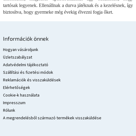
e
tartósak legyenek. Ellenállnak a durva játéknak és a kezelésnek, így
l
biztosítva, hogy gyermeke még évekig élvezni fogja őket.
e
m
e
L
i
á
Információk önnek
b
l
Hogyan vásároljunk
é
Üzletszabályzat
c
Adatvédelmi tájékoztató
Szállítási és fizetési módok
Reklamációk és visszaküldések
Elérhetőségek
Cookie-k használata
Impresszum
Rólunk
A megrendelésből származó termékek visszaküldése