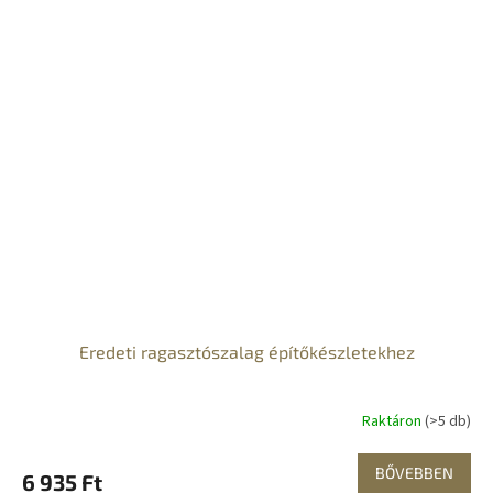
Eredeti ragasztószalag építőkészletekhez
Raktáron
(>5 db)
BŐVEBBEN
6 935 Ft