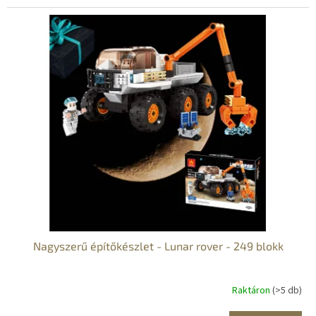
Nagyszerű építőkészlet - Lunar rover - 249 blokk
Raktáron
(>5 db)