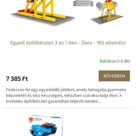
i
s
t
á
j
a
Egyedi építőkészlet 3 az 1-ben - Daru - 165 alkatrész
Raktáron
(>5 db)
BŐVEBBEN
7 385 Ft
Fedezzen fel egy egyedülálló játékot, amely támogatja gyermeke
képzeletét és kézi készségeit, miközben szórakoztatja őket. A
kivételes építőkészlet garantáltan teljesíti minden...