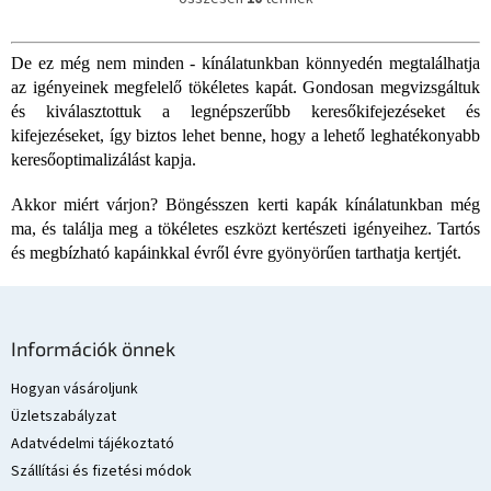
L
i
s
De ez még nem minden - kínálatunkban könnyedén megtalálhatja
t
az igényeinek megfelelő tökéletes kapát. Gondosan megvizsgáltuk
a
i
és kiválasztottuk a legnépszerűbb keresőkifejezéseket és
r
kifejezéseket, így biztos lehet benne, hogy a lehető leghatékonyabb
á
keresőoptimalizálást kapja.
n
y
Akkor miért várjon? Böngésszen kerti kapák kínálatunkban még
í
ma, és találja meg a tökéletes eszközt kertészeti igényeihez. Tartós
t
és megbízható kapáinkkal évről évre gyönyörűen tarthatja kertjét.
á
s
e
L
l
e
á
Információk önnek
m
b
e
l
Hogyan vásároljunk
i
é
Üzletszabályzat
c
Adatvédelmi tájékoztató
Szállítási és fizetési módok