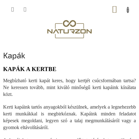
Ugrás
KOSÁR
a
fő
tartalomhoz
Kapák
KAPÁK A KERTBE
Megbízható kerti kapát keres, hogy kertjét csúcsformában tartsa?
Ne keressen tovább, mint kiváló minőségű kerti kapáink kínálata
közt.
Kerti kapáink tartós anyagokból készülnek, amelyek a legnehezebb
kerti munkákkal is megbirkóznak. Kapáink minden feladatot
képesek megoldani, legyen szó a talaj megmunkálásáról vagy a
gyomok eltávolításáról.