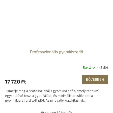
Professzionális gyomkiszedő
Raktáron
(>5 db)
BŐVEBBEN
17 720 Ft
Ismerje meg a professzionális gyomkiszedőt, amely rendkívül
egyszerűvé teszi a gyomlálást, és minimálisra csökkenti a
gyomlálásra fordított időt. Az innovatív kialakításnak...
összesen
10
termék