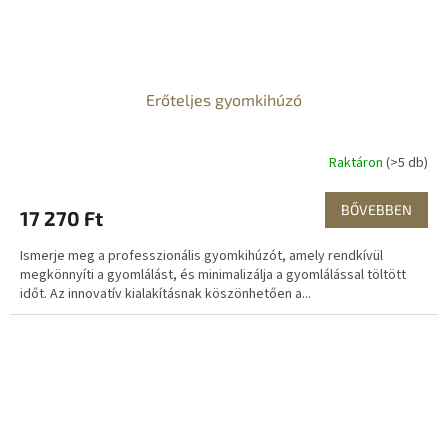
Erőteljes gyomkihúzó
Raktáron
(>5 db)
BŐVEBBEN
17 270 Ft
Ismerje meg a professzionális gyomkihúzót, amely rendkívül
megkönnyíti a gyomlálást, és minimalizálja a gyomlálással töltött
időt. Az innovatív kialakításnak köszönhetően a...