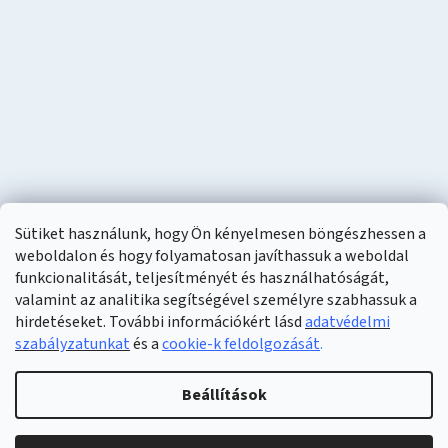
Sütiket használunk, hogy Ön kényelmesen böngészhessen a
weboldalon és hogy folyamatosan javíthassuk a weboldal
funkcionalitását, teljesítményét és használhatóságát,
valamint az analitika segítségével személyre szabhassuk a
hirdetéseket. További információkért lásd
adatvédelmi
szabályzatunkat
és a
cookie-k feldolgozását
.
Shoptet készítette
Beállítások
Copyright 2026
Naturzon
. Minden jog fenntartva.