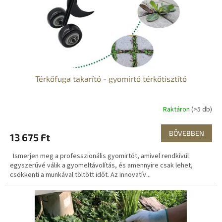
e
l
i
s
t
á
j
a
Térkőfuga takarító - gyomirtó térkőtisztító
Raktáron
(>5 db)
BŐVEBBEN
13 675 Ft
Ismerjen meg a professzionális gyomirtót, amivel rendkívül
egyszerűvé válik a gyomeltávolítás, és amennyire csak lehet,
csökkenti a munkával töltött időt. Az innovatív...