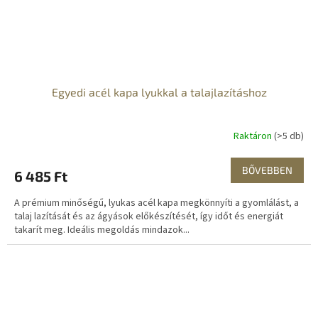
Egyedi acél kapa lyukkal a talajlazításhoz
Raktáron
(>5 db)
BŐVEBBEN
6 485 Ft
A prémium minőségű, lyukas acél kapa megkönnyíti a gyomlálást, a
talaj lazítását és az ágyások előkészítését, így időt és energiát
takarít meg. Ideális megoldás mindazok...