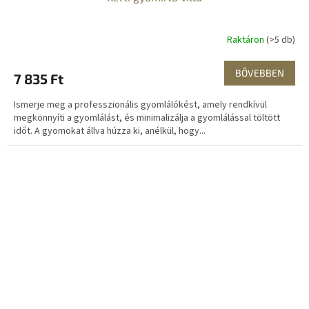
Raktáron
(>5 db)
BŐVEBBEN
7 835 Ft
Ismerje meg a professzionális gyomlálókést, amely rendkívül
megkönnyíti a gyomlálást, és minimalizálja a gyomlálással töltött
időt. A gyomokat állva húzza ki, anélkül, hogy...