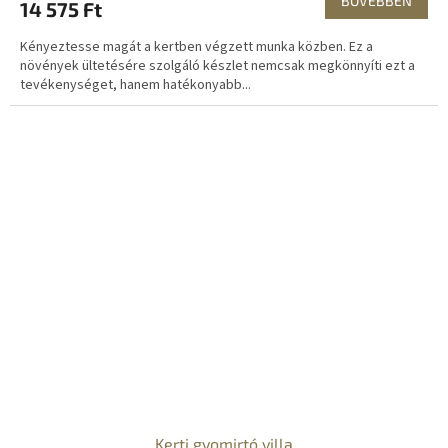
BŐVEBBEN
14 575 Ft
Kényeztesse magát a kertben végzett munka közben. Ez a
növények ültetésére szolgáló készlet nemcsak megkönnyíti ezt a
tevékenységet, hanem hatékonyabb...
Kerti gyomirtó villa