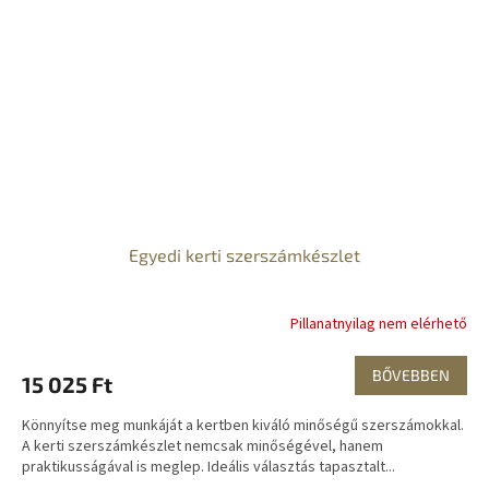
Egyedi kerti szerszámkészlet
Pillanatnyilag nem elérhető
BŐVEBBEN
15 025 Ft
Könnyítse meg munkáját a kertben kiváló minőségű szerszámokkal.
A kerti szerszámkészlet nemcsak minőségével, hanem
praktikusságával is meglep. Ideális választás tapasztalt...