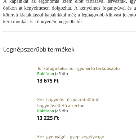
A kapáinkat az ergonómia szem előtt tartásával terveztük, így
órákon át kényelmesen dolgozhat. A kényelmes fogantyúval és a
könnyű kialakítással kapáinkkal még a legnagyobb kihívást jelentő
kerti munkák is könnyedén megoldhatók.
Legnépszerűbb termékek
Térkőfuga takarító - gyomirtó térkőtisztító
Raktáron
(>5 db)
13 675 Ft
Kézi hagymás- és palántaültető -
hagymásültető a kertbe
Raktáron
(>5 db)
13 225 Ft
Kézi gyepvágó – gyepszegélyvágó