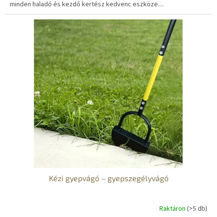
minden haladó és kezdő kertész kedvenc eszköze....
Kézi gyepvágó – gyepszegélyvágó
Raktáron
(>5 db)