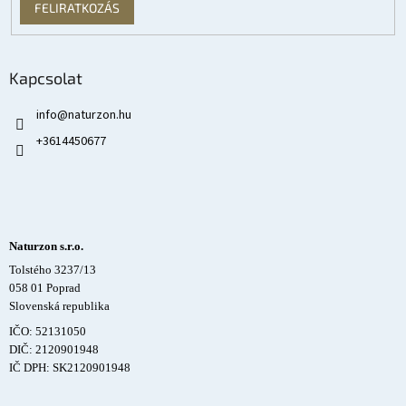
FELIRATKOZÁS
Kapcsolat
info
@
naturzon.hu
+3614450677
Naturzon s.r.o.
Tolstého 3237/13
058 01 Poprad
Slovenská republika
IČO: 52131050
DIČ: 2120901948
IČ DPH: SK2120901948