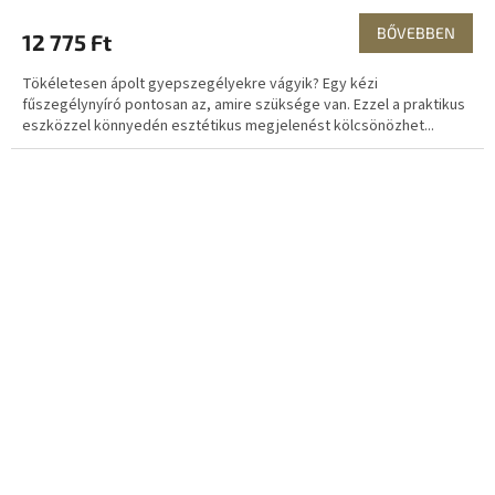
BŐVEBBEN
12 775 Ft
Tökéletesen ápolt gyepszegélyekre vágyik? Egy kézi
fűszegélynyíró pontosan az, amire szüksége van. Ezzel a praktikus
eszközzel könnyedén esztétikus megjelenést kölcsönözhet...