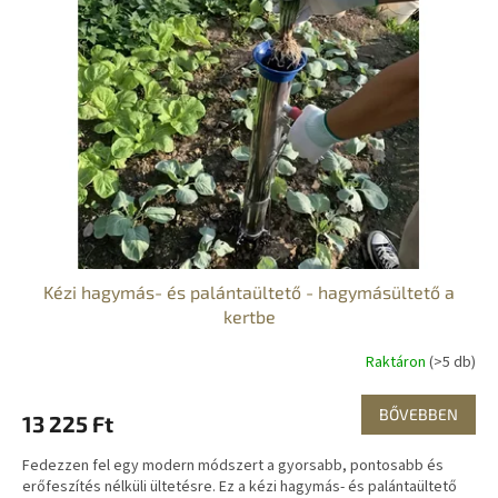
Kézi hagymás- és palántaültető - hagymásültető a
kertbe
Raktáron
(>5 db)
BŐVEBBEN
13 225 Ft
Fedezzen fel egy modern módszert a gyorsabb, pontosabb és
erőfeszítés nélküli ültetésre. Ez a kézi hagymás- és palántaültető