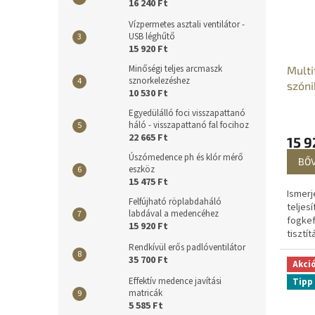
16 240 Ft
Vízpermetes asztali ventilátor -
USB léghűtő
15 920 Ft
Minőségi teljes arcmaszk
Multi
sznorkelezéshez
szóni
10 530 Ft
Egyedülálló foci visszapattanó
háló - visszapattanó fal focihoz
22 665 Ft
15 9
Úszómedence ph és klór mérő
BŐ
eszköz
15 475 Ft
Ismerj
Felfújható röplabdaháló
teljes
labdával a medencéhez
fogkef
15 920 Ft
tisztít
egész
Rendkívül erős padlóventilátor
35 700 Ft
és a f
Akci
szónik
Effektív medence javítási
Tipp
tökéle
matricák
5 585 Ft