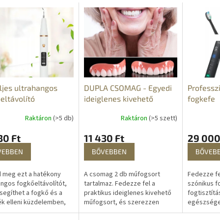
ljes ultrahangos
DUPLA CSOMAG - Egyedi
Professz
eltávolító
ideiglenes kivehető
fogkefe
műfogsor
Raktáron
(>5 db)
Raktáron
(>5 szett)
30 Ft
11 430 Ft
29 000
VEBBEN
BŐVEBBEN
BŐVEB
 meg ezt a hatékony
A csomag 2 db műfogsort
Fedezze fe
angos fogkőeltávolítót,
tartalmaz. Fedezze fel a
szónikus f
segíthet a fogkő és a
praktikus ideiglenes kivehető
fogtisztítá
k elleni küzdelemben,
műfogsort, és szerezzen
egészsége
nt segít megelőzni az
gyönyörű, tökéletes és teljes
mosolyért.