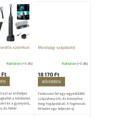
ionális szónikus
Minőségi szájöblítő
Raktáron
(>5 db)
Raktáron
(>5 db)
 Ft
18 170 Ft
BEN
BŐVEBBEN
l ezt az erőteljes
Fedezzen fel egy egyedülálló
ogkefét a tökéletes
szájzuhanyzót, és könnyítse
sért és a gyönyörű,
meg fogápolását. A fogmosás
s és fehér
hirtelen egy teljesen új
 A szónikus fogkefe
dimenziót nyer, és Ön