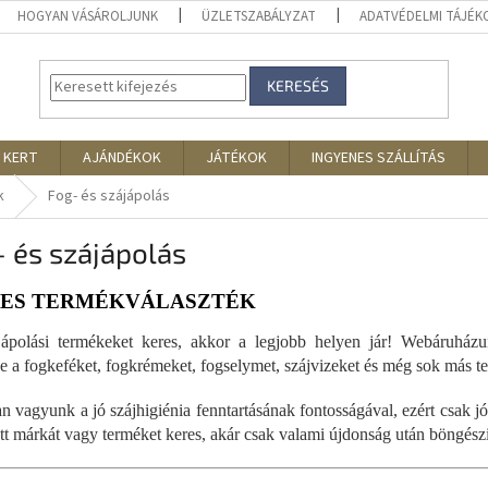
HOGYAN VÁSÁROLJUNK
ÜZLETSZABÁLYZAT
ADATVÉDELMI TÁJÉ
KERESÉS
 KERT
AJÁNDÉKOK
JÁTÉKOK
INGYENES SZÁLLÍTÁS
k
Fog- és szájápolás
 és szájápolás
LES TERMÉKVÁLASZTÉK
ápolási termékeket keres, akkor a legjobb helyen jár! Webáruházun
ve a fogkeféket, fogkrémeket, fogselymet, szájvizeket és még sok más t
an vagyunk a jó szájhigiénia fenntartásának fontosságával, ezért csak
tt márkát vagy terméket keres, akár csak valami újdonság után böngészi