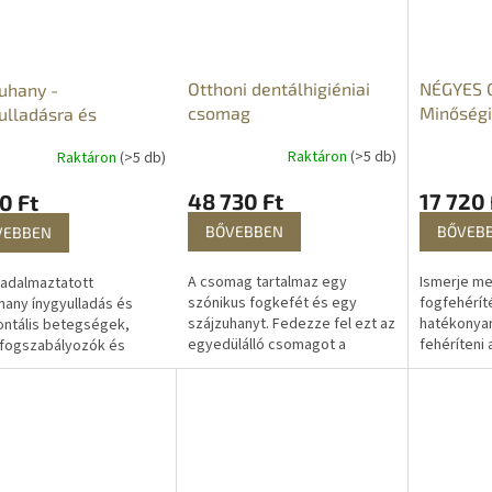
Otthoni dentálhigiéniai
NÉGYES 
uhany -
csomag
Minőségi
ulladásra és
fogfehér
lomra,
Raktáron
(>5 db)
Raktáron
(>5 db)
ontitiszre
ulladás és
48 730 Ft
17 720 
0 Ft
ontális betegség
BŐVEBBEN
BŐVEB
VEBBEN
én
A csomag tartalmaz egy
Ismerje me
adalmaztatott
szónikus fogkefét és egy
fogfehérít
hany ínygyulladás és
szájzuhanyt. Fedezze fel ezt az
hatékonyan
ntális betegségek,
egyedülálló csomagot a
fehéríteni 
 fogszabályozók és
tökéletes otthoni
mellett has
ti tisztítás esetén a
fogápoláshoz. A fogai
fogfehérít
elő választás a fogak
tökéletesen tiszták lesznek.
nap, és...
sztításához. A...
A...