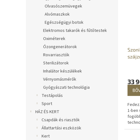
ínybet
Olvasószemüvegek
ultraha
Alvómaszkok
Egészségügyi botok
Elektromos takarók és fűtőtestek
Oximéterek
Ózongenerátorok
Szoni
Rovarriasztók
szájz
Sterilizátorok
Inhalátor készülékek
Vérnyomásmérők
33 9
Gyógyászati technológia
BŐ
Testápolás
Sport
Fedezz
1-ben 
HÁZ ÉS KERT
fogöbl
Csapdák és riasztók
techno
Állattartási eszközök
kénye
kombin
Kert