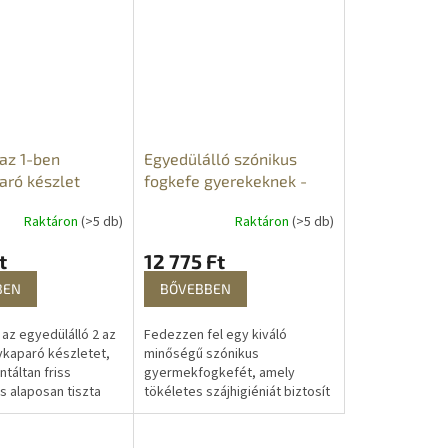
 tisztítja a fogakat,
tökéletes és egészséges
mosolynak örvendhet....
 az 1-ben
Egyedülálló szónikus
aró készlet
fogkefe gyerekeknek -
pingvin
Raktáron
(>5 db)
Raktáron
(>5 db)
t
12 775 Ft
BEN
BŐVEBBEN
 az egyedülálló 2 az
Fedezzen fel egy kiváló
vkaparó készletet,
minőségű szónikus
táltan friss
gyermekfogkefét, amely
s alaposan tiszta
tökéletes szájhigiéniát biztosít
tosít minden nap.
a kicsik számára. Puha, kiváló
hatékony a lepedék,
minőségű sörtéinek és