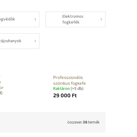
Elektromos
ogvédők
fogkefék
zájzuhanyok
-
Professzionális
s
szónikus fogkefe
or
Raktáron
(>5 db)
t)
29 000 Ft
összesen
36
termék