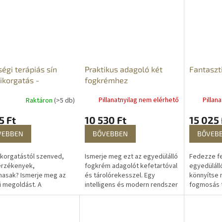
lásban. Ez a...
az...
hátsó őrlőfogakat, ínyt vagy...
Praktikus adagoló két
Fantaszt
égi terápiás sín
fogkrémhez
ikorgatás -
zmus ellen
Pillanatnyilag nem elérhető
Pillan
Raktáron
(>5 db)
10 530 Ft
15 025 
5 Ft
BŐVEBBEN
BŐVEB
VEBBEN
Ismerje meg ezt az egyedülálló
Fedezze fe
korgatástól szenved,
fogkrém adagolót kefetartóval
egyedüláll
érzékenyek,
és tárolórekesszel. Egy
könnyítse 
masak? Ismerje meg az
intelligens és modern rendszer
fogmosás t
 megoldást. A
biztosítja, hogy kevesebb
kap, és tö
korgás védő egy
fogkrémet...
egészsége
zó eszköz, amely
Az...
i fogait a mechanikai...