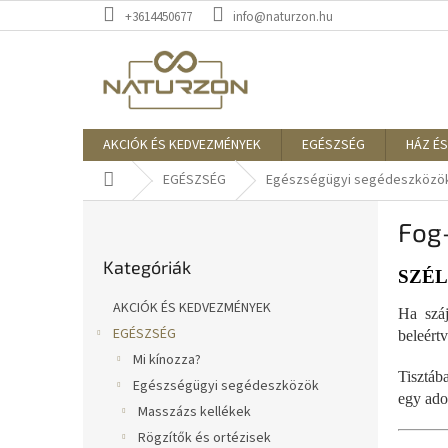
Ugrás
+3614450677
info@naturzon.hu
a
fő
tartalomhoz
AKCIÓK ÉS KEDVEZMÉNYEK
EGÉSZSÉG
HÁZ ÉS
Kezdőlap
EGÉSZSÉG
Egészségügyi segédeszközö
O
Fog-
l
Kategóriák
d
Kategóriák
átugrása
a
SZÉ
l
AKCIÓK ÉS KEDVEZMÉNYEK
Ha száj
s
EGÉSZSÉG
beleért
ó
Mi kínozza?
p
Tisztáb
a
Egészségügyi segédeszközök
egy ado
n
Masszázs kellékek
e
Rögzítők és ortézisek