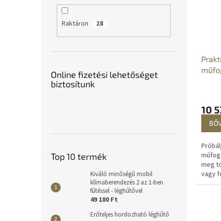
Raktáron
28
Prakt
műfo
Online fizetési lehetőséget
biztosítunk
10 5
BŐ
Próbál
műfogs
Top 10 termék
meg t
vagy f
Kiváló minőségű mobil
klímaberendezés 2 az 1-ben
techno
fűtéssel - léghűtővel
köszö
49 180 Ft
eltávol
Erőteljes hordozható léghűtő