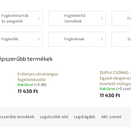
Fogkrémtartók
Fogfehérítő
F
és adagolók
termékek
Fogkefék
Fogkrémek
S
épszerűbb termékek
DUPLA CSOMAG 
Erőteljes ultrahangos
Egyedi ideiglene
fogkőeltávolító
kivehető műfogs
Raktáron
(>5 db)
Raktáron
(>5 szet
11 430 Ft
11 430 Ft
pszerűbb termékek
Legolcsóbb elöl
Legdrágább
ABC szerint