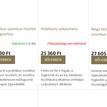
ikus szonikus tisztító
Hatékony szájzuhany
Nagy tel
gsorhoz
szonikus
Raktáron
(>5 db)
Pillanatnyilag nem elérhető
30 Ft
25 360 Ft
27 605
VEBBEN
BŐVEBBEN
BŐVEB
ja ki a praktikus szonikus
Fedezze fel a fogak, a
Ismerje me
or tisztítót, és tisztítsa
fogközök és az íny tökéletes
teljesítmé
ökéletesen műfogsorát
tisztítására alkalmas erőteljes
fogkefét a
ogait. Egyedülálló
szájzuhanyt. Alkalmas
tisztaságé
lógiájának
ínygyulladás és fogínyfájás,
egészsége
nhetően könnyedén
parodontális betegségek,
mosolyért.
íthatja a...
hidak,...
tökéletesen
fogakat,...