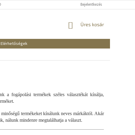
KOZTATÓ
SZÁLLÍTÁSI ÉS FIZETÉSI MÓDOK
Bejelentkezés
REKLAMÁCIÓK ÉS VISSZAKÜ
KOSÁR
Üres kosár
Elérhetőségek
k a fogápolási termékek széles választékát kínálja,
erméket.
 jó minőségű termékeket kínálunk neves márkáktól. Akár
k, nálunk mindenre megtalálhatja a választ.