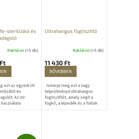
e-sterilizáló és
Ultrahangos fogtisztító
adagoló
Raktáron
(>5 db)
Raktáron
(>5 db)
Ft
11 430 Ft
BEN
BŐVEBBEN
g ezt az egyedi UV
Ismerje meg ezt a nagy
rilizálót és
teljesítményű ultrahangos
golót. Az UV-
fogtisztítót, amely segít a
r használata
fogkő, a lepedék és a foltok
ódja annak, hogy
eltávolításában, és segít
s vegyszerek
megelőzni az
nélkül...
ínybetegségeket. Az...