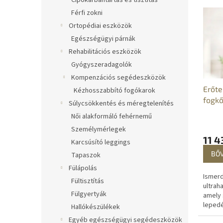
Cipőkarbantartás és tisztítás
T
é
Férfi zokni
e
k
Ortopédiai eszközök
r
e
Egészségügyi párnák
m
k
é
r
Rehabilitációs eszközök
k
e
Gyógyszeradagolók
e
n
Kompenzációs segédeszközök
k
d
Erőte
Kézhosszabbító fogókarok
l
e
fogkő
Súlycsökkentés és méregtelenítés
i
z
s
Női alakformáló fehérnemű
é
t
s
Személymérlegek
á
e
11 4
Karcsúsító leggings
j
BŐ
Tapaszok
a
Fülápolás
Ismerd
Fültisztítás
ultrah
Fülgyertyák
amely 
lepedé
Hallókészülékek
valami
Egyéb egészségügyi segédeszközök