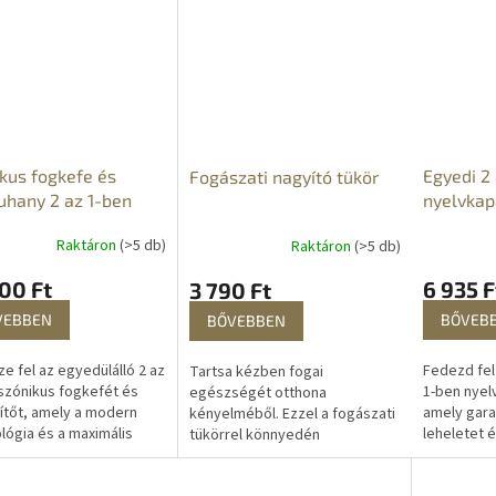
egségeket. Az
fogakat 5 perc alatt. Pillanatok
tökéletesen
ngos...
alatt...
az...
kus fogkefe és
Egyedi 2
Fogászati nagyító tükör
uhany 2 az 1-ben
nyelvkap
Raktáron
(>5 db)
Raktáron
(>5 db)
00 Ft
6 935 F
3 790 Ft
VEBBEN
BŐVEB
BŐVEBBEN
e fel az egyedülálló 2 az
Fedezd fel
Tartsa kézben fogai
szónikus fogkefét és
1-ben nyel
egészségét otthona
ítőt, amely a modern
amely garan
kényelméből. Ezzel a fogászati
lógia és a maximális
leheletet é
tükörrel könnyedén
lem tökéletes
nyelvet biz
ellenőrizheti a szájüreg
ációját kínálja a
Rendkívül 
nehezen elérhető részeit is -