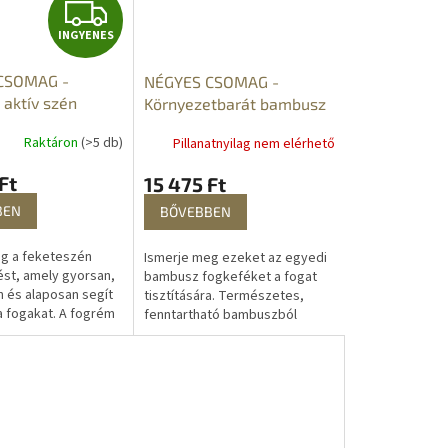
I
INGYENES
N
CSOMAG -
NÉGYES CSOMAG -
G
 aktív szén
Környezetbarát bambusz
ítéshez
fogkefék
Y
Raktáron
(>5 db)
Pillanatnyilag nem elérhető
E
Ft
15 475 Ft
N
BEN
BŐVEBBEN
E
g a feketeszén
Ismerje meg ezeket az egyedi
ést, amely gyorsan,
bambusz fogkeféket a fogat
 és alaposan segít
tisztítására. Természetes,
S
a fogakat. A fogrém
fenntartható bambuszból
ználja ezt a
készülnek, újrahasznosíthatóak
ő szenet is minden
és környezetbarátok.
Hatékonyan...