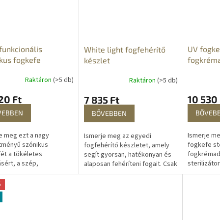
funkcionális
UV fogkef
White light fogfehérítő
kus fogkefe
fogkrém
készlet
Raktáron
(>5 db)
Raktáron
(>5 db)
20 Ft
10 530 
7 835 Ft
VEBBEN
BŐVEB
BŐVEBBEN
e meg ezt a nagy
Ismerje me
Ismerje meg az egyedi
ítményű szónikus
fogkefe ste
fogfehérítő készletet, amely
ét a tökéletes
fogkrémada
segít gyorsan, hatékonyan és
ásért, a szép,
sterilizáto
alaposan fehéríteni fogait. Csak
séges, fehér mosolyért
hatékony m
10 perc naponta ezzel a
ogkő eltávolításáért. A
gyorsan é
fogfehérítő készülékkel, és
ó
us fogkefe
használata 
figyelje...
tesen...