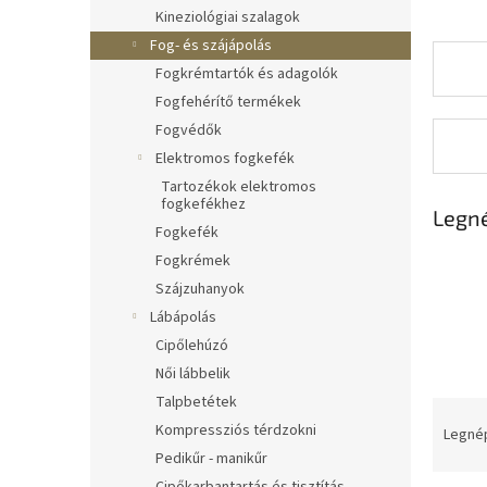
l
Kineziológiai szalagok
Fog- és szájápolás
Fogkrémtartók és adagolók
Fogfehérítő termékek
Fogvédők
Elektromos fogkefék
Tartozékok elektromos
fogkefékhez
Legn
Fogkefék
Fogkrémek
Szájzuhanyok
Lábápolás
Cipőlehúzó
Női lábbelik
Talpbetétek
T
Kompressziós térdzokni
e
Legné
r
Pedikűr - manikűr
m