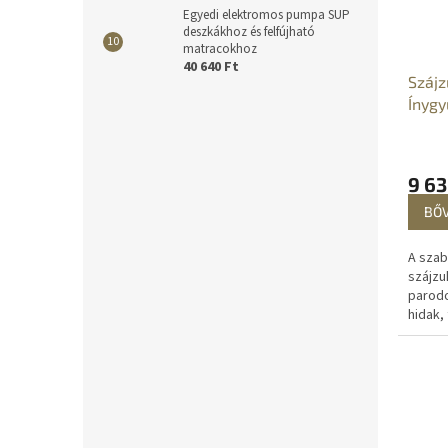
Egyedi elektromos pumpa SUP
deszkákhoz és felfújható
matracokhoz
40 640 Ft
Szájz
Ínygy
fájda
parod
Ínygy
9 63
parod
BŐ
eset
A szab
szájzu
parodo
hidak,
fogköz
megfel
napi ti