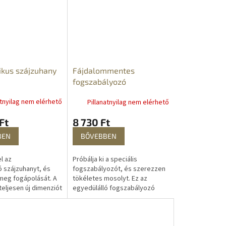
gyengéd szónikus...
ikus szájzuhany
Fájdalommentes
fogszabályozó
atnyilag nem elérhető
Pillanatnyilag nem elérhető
Ft
8 730 Ft
BEN
BŐVEBBEN
l az
Próbálja ki a speciális
ó szájzuhanyt, és
fogszabályozót, és szerezzen
meg fogápolását. A
tökéletes mosolyt. Ez az
eljesen új dimenziót
egyedülálló fogszabályozó
kéletes és
lehetővé teszi, hogy
s mosolyt élvezhet.
egyszerűen és
fájdalommentesen korrigálja