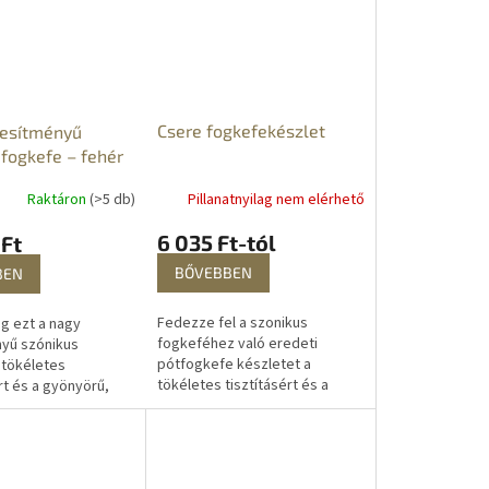
fogai...
Csere fogkefekészlet
jesítményű
 fogkefe – fehér
Pillanatnyilag nem elérhető
Raktáron
(>5 db)
6 035 Ft-tól
 Ft
BŐVEBBEN
BEN
Fedezze fel a szonikus
g ezt a nagy
fogkeféhez való eredeti
nyű szónikus
pótfogkefe készletet a
 tökéletes
tökéletes tisztításért és a
rt és a gyönyörű,
gyönyörű, egészséges és
s és fehér
fehér mosolyért. A fogkefe két
 A szonikus fogkefe
beépített speciális...
 tisztítja a