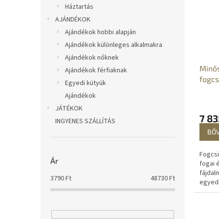
szájápo
Háztartás
AJÁNDÉKOK
Ajándékok hobbi alapján
Ajándékok különleges alkalmakra
Ajándékok nőknek
Minős
Ajándékok férfiaknak
fogcs
Egyedi kütyük
bruxi
Ajándékok
JÁTÉKOK
7 83
INGYENES SZÁLLÍTÁS
BŐ
Fogcsi
Ár
fogai 
fájdal
3790
Ft
48730
Ft
egyedi
fogcsi
átláts
megvéd