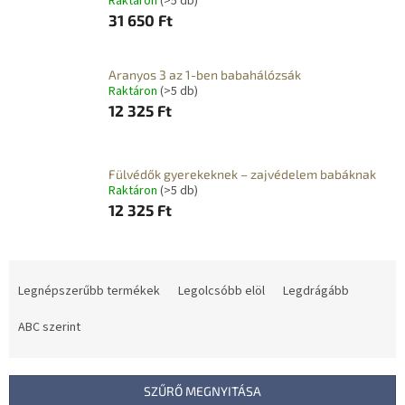
Raktáron
(>5 db)
31 650 Ft
Aranyos 3 az 1-ben babahálózsák
Raktáron
(>5 db)
12 325 Ft
Fülvédők gyerekeknek – zajvédelem babáknak
Raktáron
(>5 db)
12 325 Ft
T
e
Legnépszerűbb termékek
Legolcsóbb elöl
Legdrágább
r
m
ABC szerint
é
k
e
SZŰRŐ MEGNYITÁSA