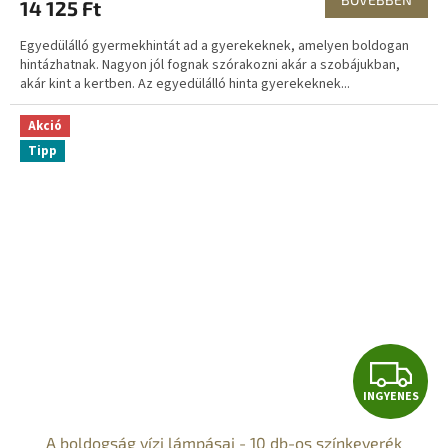
14 125 Ft
Egyedülálló gyermekhintát ad a gyerekeknek, amelyen boldogan
hintázhatnak. Nagyon jól fognak szórakozni akár a szobájukban,
akár kint a kertben. Az egyedülálló hinta gyerekeknek...
Akció
Tipp
I
INGYENES
N
A boldogság vízi lámpásai - 10 db-os színkeverék