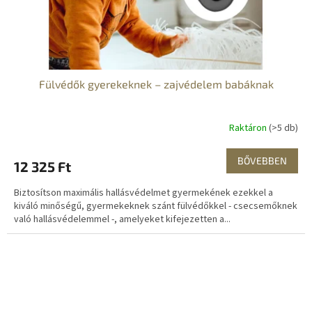
Fülvédők gyerekeknek – zajvédelem babáknak
Raktáron
(>5 db)
BŐVEBBEN
12 325 Ft
Biztosítson maximális hallásvédelmet gyermekének ezekkel a
kiváló minőségű, gyermekeknek szánt fülvédőkkel - csecsemőknek
való hallásvédelemmel -, amelyeket kifejezetten a...