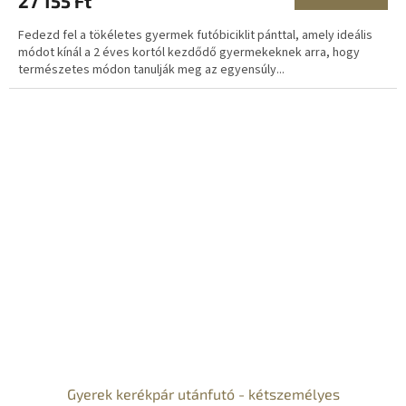
27 155 Ft
Fedezd fel a tökéletes gyermek futóbiciklit pánttal, amely ideális
módot kínál a 2 éves kortól kezdődő gyermekeknek arra, hogy
természetes módon tanulják meg az egyensúly...
Gyerek kerékpár utánfutó - kétszemélyes