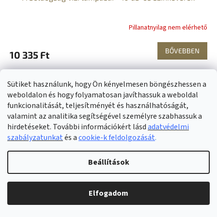
G
Y
Pillanatnyilag nem elérhető
E
BŐVEBBEN
10 335 Ft
N
A csomag „A boldogság vízi lámpásai - 10 db-os színkeverék”-et
E
tartalmaz, amelyhez INGYENES SZÁLLÍTÁS jár. Egyedülálló,
Sütiket használunk, hogy Ön kényelmesen böngészhessen a
boldogságot sugárzó vízi lámpásokat hozunk Önnek a...
weboldalon és hogy folyamatosan javíthassuk a weboldal
S
funkcionalitását, teljesítményét és használhatóságát,
Akció
valamint az analitika segítségével személyre szabhassuk a
Tipp
hirdetéseket. További információkért lásd
adatvédelmi
szabályzatunkat
és a
cookie-k feldolgozását
.
Beállítások
Elfogadom