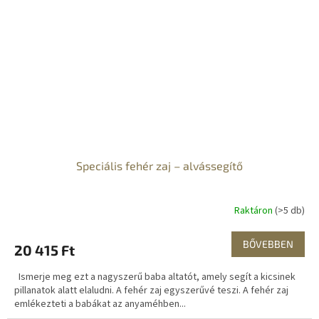
Speciális fehér zaj – alvássegítő
Raktáron
(>5 db)
BŐVEBBEN
20 415 Ft
Ismerje meg ezt a nagyszerű baba altatót, amely segít a kicsinek
pillanatok alatt elaludni. A fehér zaj egyszerűvé teszi. A fehér zaj
emlékezteti a babákat az anyaméhben...