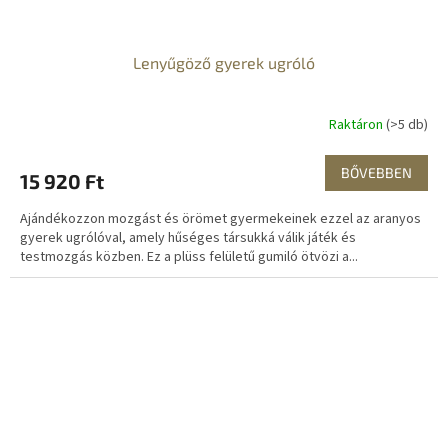
Lenyűgöző gyerek ugróló
Raktáron
(>5 db)
BŐVEBBEN
15 920 Ft
Ajándékozzon mozgást és örömet gyermekeinek ezzel az aranyos
gyerek ugrólóval, amely hűséges társukká válik játék és
testmozgás közben. Ez a plüss felületű gumiló ötvözi a...