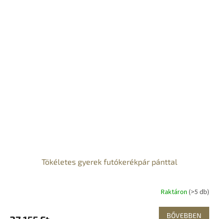
Tökéletes gyerek futókerékpár pánttal
Raktáron
(>5 db)
BŐVEBBEN