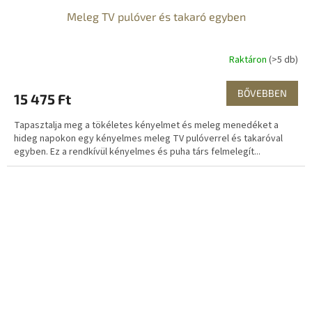
Meleg TV pulóver és takaró egyben
Raktáron
(>5 db)
BŐVEBBEN
15 475 Ft
Tapasztalja meg a tökéletes kényelmet és meleg menedéket a
hideg napokon egy kényelmes meleg TV pulóverrel és takaróval
egyben. Ez a rendkívül kényelmes és puha társ felmelegít...