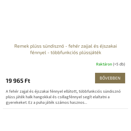
Remek plüss sündisznó - fehér zajjal és éjszakai
fénnyel - többfunkciós plüssjáték
Raktáron
(>5 db)
BŐVEBBEN
19 965 Ft
A fehér zajjal és éjszakai fénnyel ellátott, többfunkciós sündisznó
plüss játék halk hangokkal és csillagfénnyel segít elaltatni a
gyerekeket. Ez a puha játék számos hasznos...