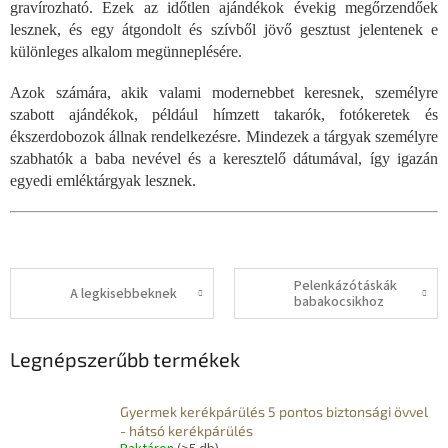
gravírozható. Ezek az időtlen ajándékok évekig megőrzendőek
lesznek, és egy átgondolt és szívből jövő gesztust jelentenek e
különleges alkalom megünneplésére.
Azok számára, akik valami modernebbet keresnek, személyre
szabott ajándékok, például hímzett takarók, fotókeretek és
ékszerdobozok állnak rendelkezésre. Mindezek a tárgyak személyre
szabhatók a baba nevével és a keresztelő dátumával, így igazán
egyedi emléktárgyak lesznek.
Pelenkázótáskák
A legkisebbeknek
babakocsikhoz
Legnépszerűbb termékek
Gyermek kerékpárülés 5 pontos biztonsági övvel
- hátsó kerékpárülés