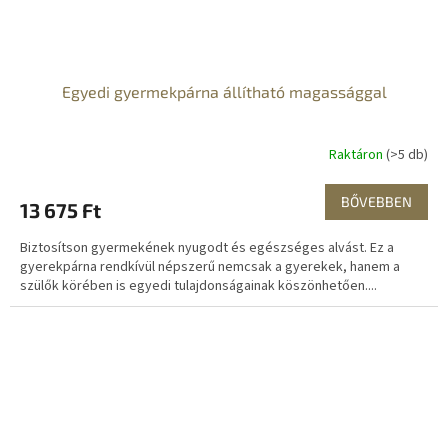
Egyedi gyermekpárna állítható magassággal
Raktáron
(>5 db)
BŐVEBBEN
13 675 Ft
Biztosítson gyermekének nyugodt és egészséges alvást. Ez a
gyerekpárna rendkívül népszerű nemcsak a gyerekek, hanem a
szülők körében is egyedi tulajdonságainak köszönhetően....