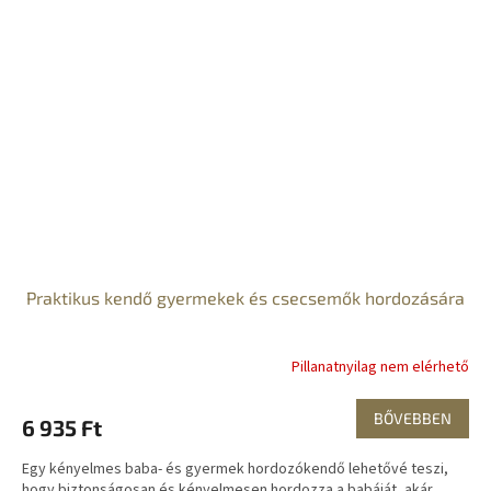
Praktikus kendő gyermekek és csecsemők hordozására
Pillanatnyilag nem elérhető
BŐVEBBEN
6 935 Ft
Egy kényelmes baba- és gyermek hordozókendő lehetővé teszi,
hogy biztonságosan és kényelmesen hordozza a babáját, akár