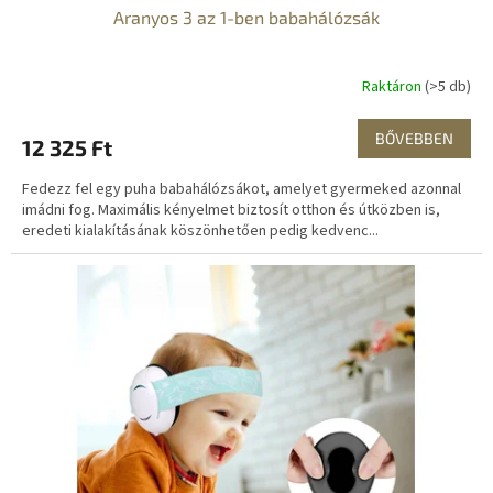
Aranyos 3 az 1-ben babahálózsák
Raktáron
(>5 db)
BŐVEBBEN
12 325 Ft
Fedezz fel egy puha babahálózsákot, amelyet gyermeked azonnal
imádni fog. Maximális kényelmet biztosít otthon és útközben is,
eredeti kialakításának köszönhetően pedig kedvenc...