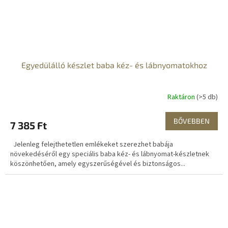
Egyedülálló készlet baba kéz- és lábnyomatokhoz
Raktáron
(>5 db)
BŐVEBBEN
7 385 Ft
Jelenleg felejthetetlen emlékeket szerezhet babája
növekedéséről egy speciális baba kéz- és lábnyomat-készletnek
köszönhetően, amely egyszerűségével és biztonságos...