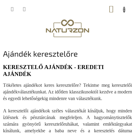
Ugrás
KOSÁR
a
fő
tartalomhoz
Ajándék keresztelőre
KERESZTELŐ AJÁNDÉK - EREDETI
AJÁNDÉK
Tökéletes ajándékot keres keresztelőre? Tekintse meg keresztelői
ajándékválasztékunkat. Az időtlen klasszikusoktól kezdve a modern
és egyedi lehetőségekig mindenre van választékunk.
A keresztelői ajándékok széles választékát kínáljuk, hogy minden
ízlésnek és pénztárcának megfeleljen. A hagyománytisztelők
számára gyönyörű keresztelőruhákat, valamint emléktárgyakat
kínálunk, amelyekbe a baba neve és a keresztelés dátuma