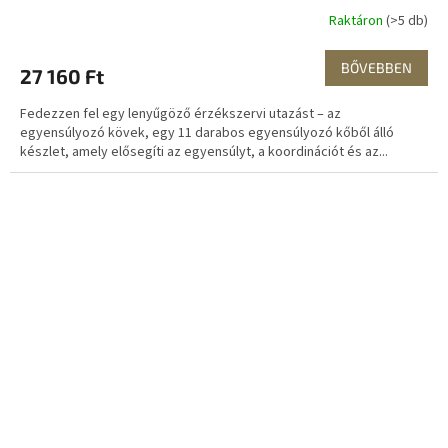
kreativitásért 11 db
Raktáron
(>5 db)
BŐVEBBEN
27 160 Ft
Fedezzen fel egy lenyűgöző érzékszervi utazást – az
egyensúlyozó kövek, egy 11 darabos egyensúlyozó kőből álló
készlet, amely elősegíti az egyensúlyt, a koordinációt és az...