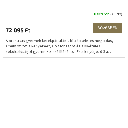
Raktáron
(>5 db)
BŐVEBBEN
72 095 Ft
A praktikus gyermek kerékpár-utánfutó a tökéletes megoldás,
amely ötvözi a kényelmet, a biztonságot és a kivételes
sokoldalúságot gyermekei szállításához. Ez a lenyűgöző 3 az...