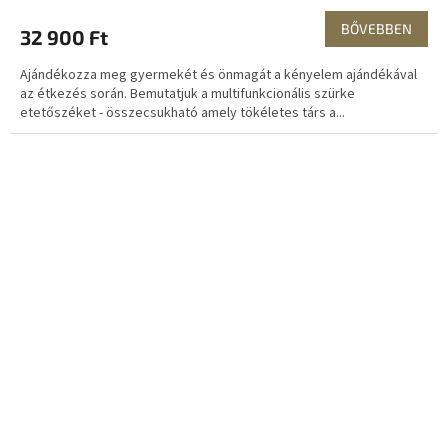
BŐVEBBEN
32 900 Ft
Ajándékozza meg gyermekét és önmagát a kényelem ajándékával
az étkezés során. Bemutatjuk a multifunkcionális szürke
etetőszéket - összecsukható amely tökéletes társ a...