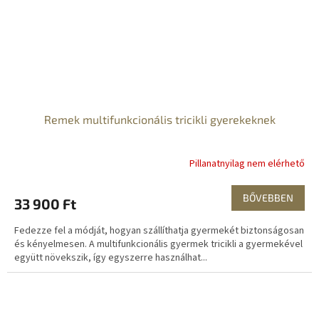
Remek multifunkcionális tricikli gyerekeknek
Pillanatnyilag nem elérhető
BŐVEBBEN
33 900 Ft
Fedezze fel a módját, hogyan szállíthatja gyermekét biztonságosan
és kényelmesen. A multifunkcionális gyermek tricikli a gyermekével
együtt növekszik, így egyszerre használhat...