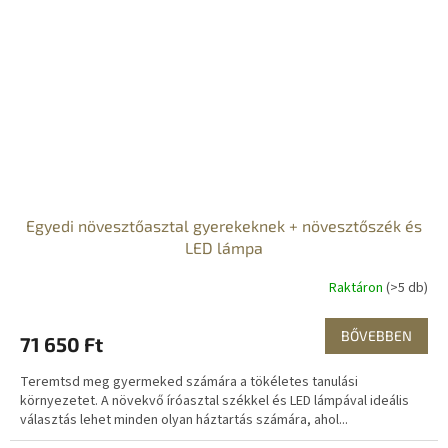
Egyedi növesztőasztal gyerekeknek + növesztőszék és
LED lámpa
Raktáron
(>5 db)
BŐVEBBEN
71 650 Ft
Teremtsd meg gyermeked számára a tökéletes tanulási
környezetet. A növekvő íróasztal székkel és LED lámpával ideális
választás lehet minden olyan háztartás számára, ahol...