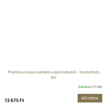
Praktikus összecsukható utazó bababili - hordozható
bili
Raktáron
(>5 db)
BŐVEBBEN
13 675 Ft