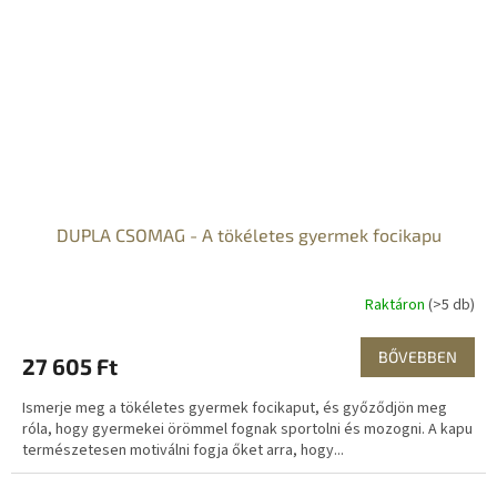
DUPLA CSOMAG - A tökéletes gyermek focikapu
Raktáron
(>5 db)
BŐVEBBEN
27 605 Ft
Ismerje meg a tökéletes gyermek focikaput, és győződjön meg
róla, hogy gyermekei örömmel fognak sportolni és mozogni. A kapu
természetesen motiválni fogja őket arra, hogy...