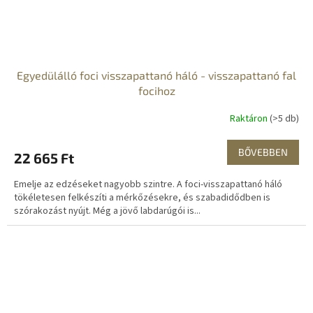
Egyedülálló foci visszapattanó háló - visszapattanó fal
focihoz
Raktáron
(>5 db)
BŐVEBBEN
22 665 Ft
Emelje az edzéseket nagyobb szintre. A foci-visszapattanó háló
tökéletesen felkészíti a mérkőzésekre, és szabadidődben is
szórakozást nyújt. Még a jövő labdarúgói is...