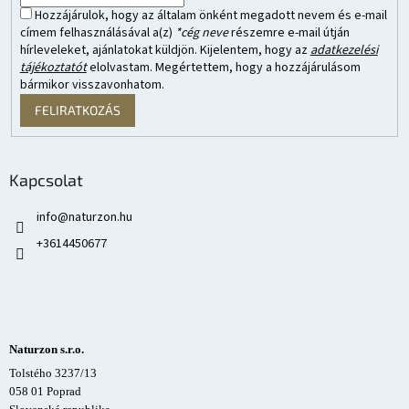
Hozzájárulok, hogy az általam önként megadott nevem és e-mail
címem felhasználásával a(z)
*cég neve
részemre e-mail útján
hírleveleket, ajánlatokat küldjön. Kijelentem, hogy az
adatkezelési
tájékoztatót
elolvastam. Megértettem, hogy a hozzájárulásom
bármikor visszavonhatom.
FELIRATKOZÁS
Kapcsolat
info
@
naturzon.hu
+3614450677
Naturzon s.r.o.
Tolstého 3237/13
058 01 Poprad