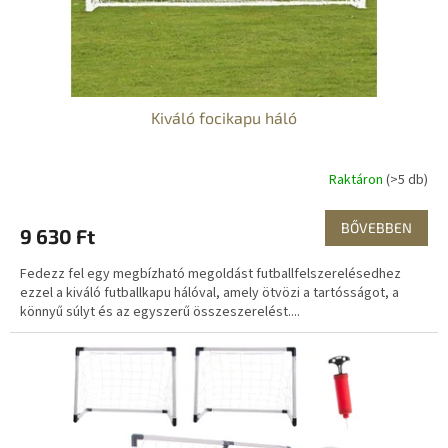
s
t
á
j
a
Kiváló focikapu háló
Raktáron
(>5 db)
BŐVEBBEN
9 630 Ft
Fedezz fel egy megbízható megoldást futballfelszerelésedhez
ezzel a kiváló futballkapu hálóval, amely ötvözi a tartósságot, a
könnyű súlyt és az egyszerű összeszerelést....