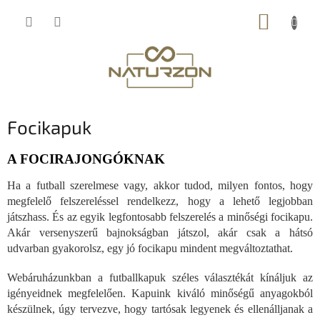
Ugrás
KOSÁR
a
fő
tartalomhoz
Focikapuk
A FOCIRAJONGÓKNAK
Ha a futball szerelmese vagy, akkor tudod, milyen fontos, hogy
megfelelő felszereléssel rendelkezz, hogy a lehető legjobban
játszhass. És az egyik legfontosabb felszerelés a minőségi focikapu.
Akár versenyszerű bajnokságban játszol, akár csak a hátsó
udvarban gyakorolsz, egy jó focikapu mindent megváltoztathat.
Webáruházunkban a futballkapuk széles választékát kínáljuk az
igényeidnek megfelelően. Kapuink kiváló minőségű anyagokból
készülnek, úgy tervezve, hogy tartósak legyenek és ellenálljanak a