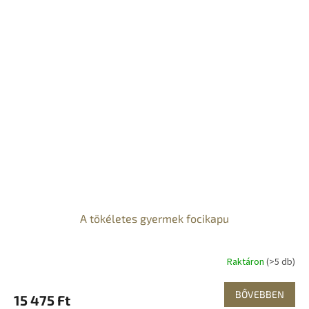
A tökéletes gyermek focikapu
Raktáron
(>5 db)
BŐVEBBEN
15 475 Ft