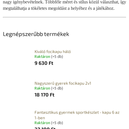
nagy igénybevételnek. Többféle méret és stílus közül választhat, így
megtalálhatja a tökéletes megoldást a helyéhez és a játékához.
Legnépszerűbb termékek
Kiváló focikapu háló
Raktáron
(>5 db)
9 630 Ft
Nagyszerű gyerek focikapu 2v1
Raktáron
(>5 db)
18 170 Ft
Fantasztikus gyermek sportkészlet - kapu 6 az
1-ben
Raktáron
(>5 db)
32 100 Ft