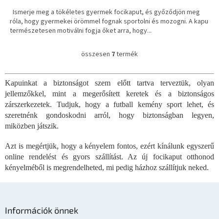
Ismerje meg a tökéletes gyermek focikaput, és győződjön meg
róla, hogy gyermekei örömmel fognak sportolni és mozogni. A kapu
természetesen motiválni fogja őket arra, hogy...
összesen
7
termék
L
i
s
Kapuinkat a biztonságot szem előtt tartva terveztük, olyan
t
jellemzőkkel, mint a megerősített keretek és a biztonságos
a
i
zárszerkezetek. Tudjuk, hogy a futball kemény sport lehet, és
r
szeretnénk gondoskodni arról, hogy biztonságban legyen,
á
miközben játszik.
n
y
Azt is megértjük, hogy a kényelem fontos, ezért kínálunk egyszerű
í
online rendelést és gyors szállítást. Az új focikaput otthonod
t
kényelméből is megrendelheted, mi pedig házhoz szállítjuk neked.
á
s
e
L
l
e
á
Információk önnek
m
b