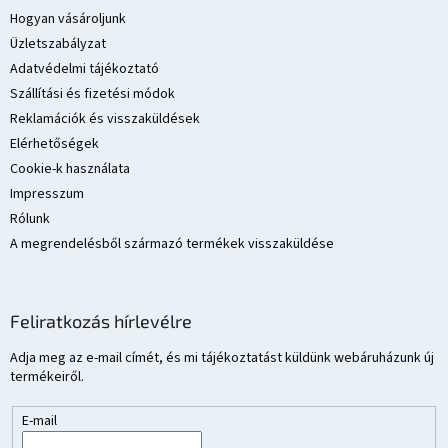
e
l
Hogyan vásároljunk
i
é
Üzletszabályzat
c
Adatvédelmi tájékoztató
Szállítási és fizetési módok
Reklamációk és visszaküldések
Elérhetőségek
Cookie-k használata
Impresszum
Rólunk
A megrendelésből származó termékek visszaküldése
Feliratkozás hírlevélre
Adja meg az e-mail címét, és mi tájékoztatást küldünk webáruházunk új
termékeiről.
E-mail