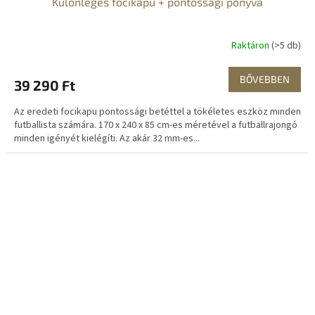
Különleges focikapu + pontossági ponyva
Raktáron
(>5 db)
BŐVEBBEN
39 290 Ft
Az eredeti focikapu pontossági betéttel a tökéletes eszköz minden
futballista számára. 170 x 240 x 85 cm-es méretével a futballrajongó
minden igényét kielégíti. Az akár 32 mm-es...