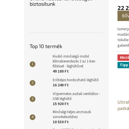
biztosítunk
22 2
BŐ
Ismerj
madári
tökéle
galamb
Top 10 termék
rigóka
madara
Kiváló minőségű mobil
Akci
klímaberendezés 2 az 1-ben
frekve
Tipp
fűtéssel - léghűtővel
hangta
49 180 Ft
Erőteljes hordozható léghűtő
16 240 Ft
Vízpermetes asztali ventilátor -
USB léghűtő
Ultra
15 920 Ft
patká
Minőségi teljes arcmaszk
rovar
sznorkelezéshez
10 530 Ft