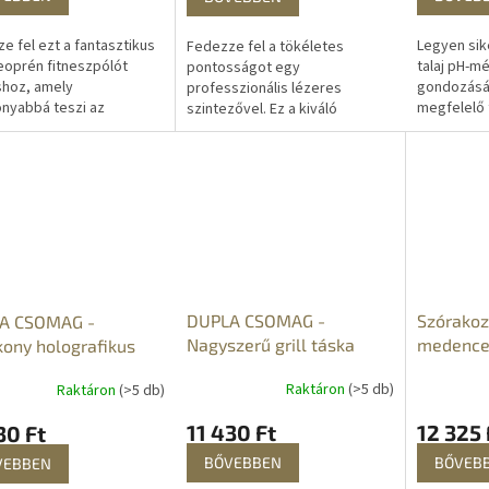
e fel ezt a fantasztikus
Legyen sik
Fedezze fel a tökéletes
neoprén fitneszpólót
talaj pH-m
pontosságot egy
shoz, amely
gondozásá
professzionális lézeres
nyabbá teszi az
megfelelő 
szintezővel. Ez a kiváló
it. Kifejezetten a
kulcspara
minőségű, zöld keresztlézerrel
őmérséklet növelésére
növekedés
ellátott eszköz kivételes
sírégetés
termésükre
vonallátást biztosít még
tására...
erősen...
DUPLA CSOMAG -
Szórakoz
A CSOMAG -
Nagyszerű grill táska
medence 
ony holografikus
rriasztó
Raktáron
(>5 db)
Raktáron
(>5 db)
11 430 Ft
12 325 
30 Ft
BŐVEBBEN
BŐVEB
VEBBEN