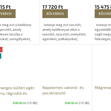
15 Ft
15 475 
17 720 Ft
VEBBEN
BŐVEB
BŐVEBBEN
e meg ezt a hatékony
Ismerje m
Ismerje meg ezt riasztót,
jesztőt, amely
egyedüláll
amely hatékonyan elűzi a
tesen taszítja a
segít megv
nyestet, nyusztot, menyétet,
okat, seregélyeket,
felesleges 
egereket, patkányokat,
t, fecskéket és más
fejlett tec
mókusokat, és más mezei
kat.A változó
köszönhet
állatokat. A változó
ó
nciájú
radar érzék
frekvenciájú...
rtományban lévő...
Napelemes vakond- és
Mágnese
hangos kültéri egér,
pocokriasztó
ny, rágcsáló és
riasztó
Raktáron
(>5 db)
Raktáron
(>5 db)