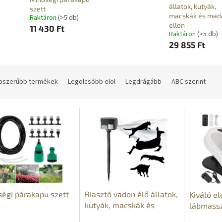
állatok, kutyák,
szett
macskák és mad
Raktáron
(>5 db)
ellen
11 430 Ft
Raktáron
(>5 db)
29 855 Ft
pszerűbb termékek
Legolcsóbb elöl
Legdrágább
ABC szerint
égi párakapu szett
Riasztó vadon élő állatok,
Kiváló el
kutyák, macskák és
lábmassz
madarak ellen