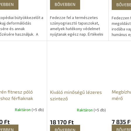
VEBBEN
BŐVEBBEN
BŐVEB
opédiai bütyökkezelőt a
Fedezze fel a természetes
Fedezzen 
kujj deformálódás
szúnyogriasztó tapaszokat,
megoldást
sére és annak
amelyek hatékony védelmet
irodába va
zésére használjuk. A
nyújtanak egész nap. Értékelni
humánus e
tható nyak lehetővé
fogja praktikusságukat,
teszi a rá
 lábujj hajlítását az
funkcionalitásukat és
környezetb
ben, lehetővé...
biztonságukat. A...
befogását..
én fitnesz póló
Megbízha
Kiváló minőségű lézeres
shoz férfiaknak
mérő
szintező
Raktáron
(>5 db)
Raktáron
(>5 db)
0 Ft
7 835 F
18 170 Ft
VEBBEN
BŐVEB
BŐVEBBEN