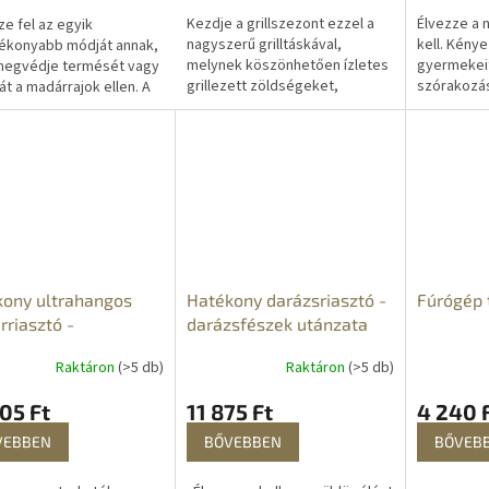
Kezdje a grillszezont ezzel a
Élvezze a 
e fel az egyik
nagyszerű grilltáskával,
kell. Kény
ékonyabb módját annak,
melynek köszönhetően ízletes
gyermekeit
megvédje termését vagy
grillezett zöldségeket,
szórakozás
át a madárrajok ellen. A
gyümölcsöket vagy
szökőkúttal
afikus madárriasztó
húst kap. Ez a praktikus eszköz
medencéve
k a madarak...
minden...
legmelegeb
kony ultrahangos
Hatékony darázsriasztó -
Fúrógép 
riasztó -
darázsfészek utánzata
lemes
Raktáron
(>5 db)
Raktáron
(>5 db)
05 Ft
11 875 Ft
4 240 
VEBBEN
BŐVEBBEN
BŐVEB