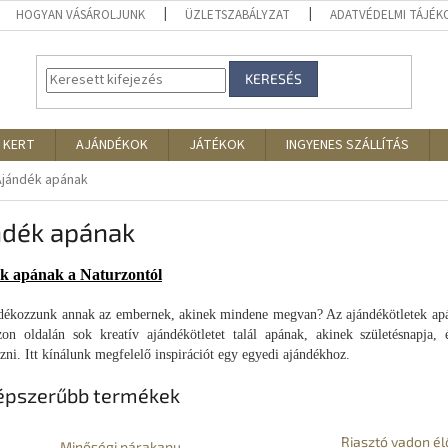
HOGYAN VÁSÁROLJUNK
ÜZLETSZABÁLYZAT
ADATVÉDELMI TÁJÉ
KERESÉS
 KERT
AJÁNDÉKOK
JÁTÉKOK
INGYENES SZÁLLÍTÁS
Ajándék apának
ndék apának
k apának a Naturzontól
dékozzunk annak az embernek, akinek mindene megvan? Az ajándékötletek apá
on oldalán sok kreatív ajándékötletet talál apának, akinek születésnapja, 
zni. Itt kínálunk megfelelő inspirációt egy egyedi ajándékhoz.
épszerűbb termékek
Riasztó vadon él
Minőségi párakapu