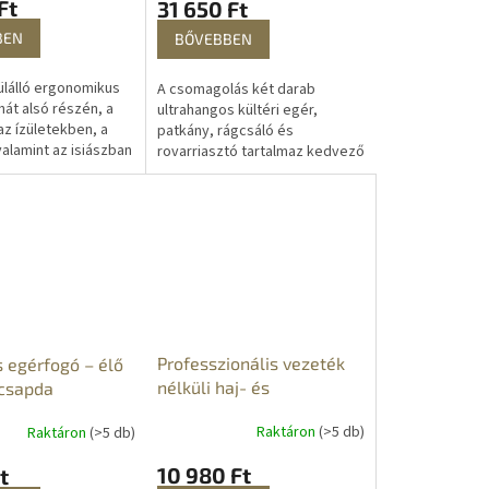
Ft
31 650 Ft
BEN
BŐVEBBEN
lálló ergonomikus
A csomagolás két darab
hát alsó részén, a
ultrahangos kültéri egér,
az ízületekben, a
patkány, rágcsáló és
alamint az isiászban
rovarriasztó tartalmaz kedvező
cferdülésben
áron. Ismerje meg ezt az erős
 fájdalmak
riasztót, amely tökéletesen
...
taszítja az...
Professzionális vezeték
egérfogó – élő
nélküli haj- és
csapda
szakállvágó
Raktáron
(>5 db)
Raktáron
(>5 db)
10 980 Ft
t