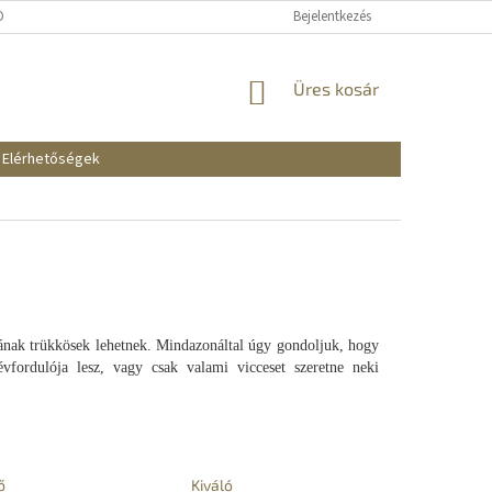
KOZTATÓ
SZÁLLÍTÁSI ÉS FIZETÉSI MÓDOK
Bejelentkezés
REKLAMÁCIÓK ÉS VISSZAKÜ
KOSÁR
Üres kosár
Elérhetőségek
nak trükkösek lehetnek. Mindazonáltal úgy gondoljuk, hogy
évfordulója lesz, vagy csak valami vicceset szeretne neki
ő
Kiváló