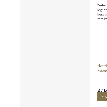
Fedezz
leghat
hogy 
terasz
hologr
nemcsa
Haté
madár
nape
27 6
BŐ