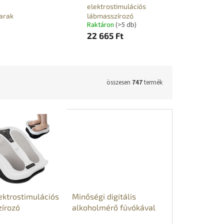
elektrostimulációs
arak
lábmasszírozó
Raktáron
(>5 db)
22 665 Ft
összesen
747
termék
ektrostimulációs
Minőségi digitális
írozó
alkoholmérő fúvókával