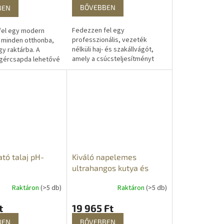
BŐVEBBEN
BEN
Fedezzen fel egy
fel egy modern
professzionális, vezeték
 minden otthonba,
nélküli haj- és szakállvágót,
gy raktárba. A
amely a csúcsteljesítményt
gércsapda lehetővé
modern dizájnnal ötvözi, így
gcsálók biztonságos,
könnyedén és precízen vághat
arát és kíméletes
– akár otthon, akár...
.
tó talaj pH-
Kiváló napelemes
ultrahangos kutya és
macska riasztó
Raktáron
(>5 db)
Raktáron
(>5 db)
lángutánzattal
t
19 965 Ft
BEN
BŐVEBBEN