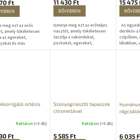
11 430 Ft
15 475 
70 Ft
BŐVEBBEN
BŐVEB
VEBBEN
Ismerje meg ezt az erőteljes
Az egyedü
e meg ezt az erős
riasztót, amely tökéletesen
deréköv a 
ót, amely tökéletesen
taszítja a vakondokat,
csípőben, 
ja az egereket,
pockokat, egereket,
lábakban, v
nyokat és más
patkányokat és más
és a gerin
lókat. A készülék vízálló,
rágcsálókat. A 400-tól 1000 Hz-
jelentkező
védettséggel
ig változó frekvenciájú...
enyhítésére
kezik, ezért alkalmas...
kkorrigáló ortézis
Szúnyogriasztó tapaszok
Humánus 
citronellával
rágcsáló
Raktáron
(>5 db)
Raktáron
(>5 db)
30 Ft
5 585 Ft
6 035 F