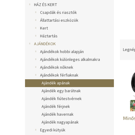
l
HÁZ ÉS KERT
Csapdák és riasztók
Állattartási eszközök
Kert
Háztartás
T
AJÁNDÉKOK
e
Legné
Ajándékok hobbi alapján
r
Ajándékok különleges alkalmakra
m
Ajándékok nőknek
T
é
e
k
Ajándékok férfiaknak
r
e
Ajándék apának
m
k
Ajándék egy barátnak
é
r
Ajándék fiútestvérnek
k
e
Ajándék férjnek
e
n
Ajándék havernak
k
d
Minős
l
e
Ajándék nagyapának
i
z
Egyedi kütyük