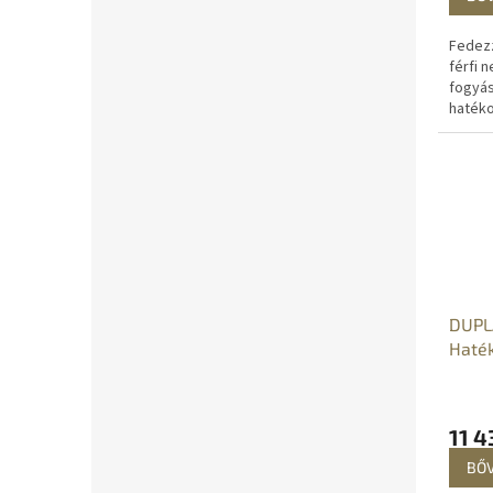
Fedezz
férfi 
fogyá
hatéko
edzése
testh
és a z
támoga
DUPL
Haték
madá
11 4
BŐ