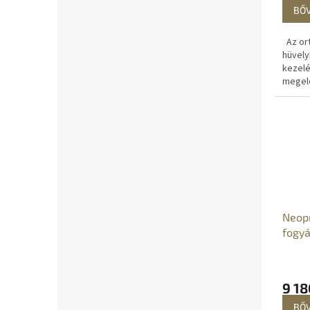
BŐ
Az ort
hüvely
kezelé
megelő
mozga
teszi a
ízület
Neopr
fogyá
9 18
BŐ