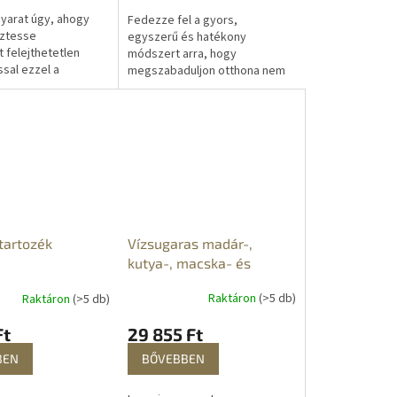
nyarat úgy, ahogy
Fedezze fel a gyors,
eztesse
egyszerű és hatékony
 felejthetetlen
módszert arra, hogy
sal ezzel a
megszabaduljon otthona nem
 ellátott felfújható
kívánt lakóitól. Ennek a ragadós
l, amely a
csapdának köszönhetően a
b...
ezüstös pikkelykék...
Vízsugaras madár-,
tartozék
kutya-, macska- és
vadállat riasztó
Raktáron
(>5 db)
Raktáron
(>5 db)
29 855 Ft
Ft
BŐVEBBEN
BEN