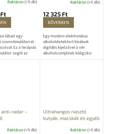
Raktáron
(>5 db)
Raktáron
(>5 db)
 Ft
12 325 Ft
BEN
BŐVEBBEN
e lábait egy
Egy modern elektronikus
 izomstimulátorral -
alkoholdetektort kínálunk
ozóval. Ez a terápiás
digitális kijelzővel a vér
ulátor segíti az
alkoholszintjének kilégzési
rációt, enyhíti a
teszttel történő
 javítja a...
meghatározásához. A
legpontosabb,
legkönnyebben...
 anti-radar –
Ultrahangos riasztó
ző
kutyák, macskák és egyéb
állatok ellen
Raktáron
(>5 db)
Raktáron
(>5 db)