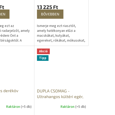
Ft
13 225 Ft
BEN
BŐVEBBEN
eg ezt az
Ismerje meg ezt riasztót,
ó radarjelzőt, amely
amely hatékonyan elűzi a
édeni Önt a
macskákat, kutyákat,
bírságoktól. A
egereket, rókákat, mókusokat,
hnológiának
szarvasokat, egereket és más
ően minden típusú
állatokat. A változó
Akció
elését segíti....
frekvenciájú...
Tipp
s deréköv
DUPLA CSOMAG -
Ultrahangos kültéri egér,
patkány, rágcsáló és
Raktáron
(>5 db)
Raktáron
(>5 db)
rovarriasztó