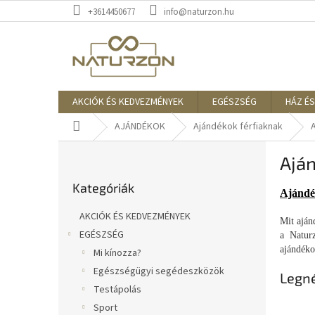
Ugrás
+3614450677
info@naturzon.hu
a
fő
tartalomhoz
AKCIÓK ÉS KEDVEZMÉNYEK
EGÉSZSÉG
HÁZ ÉS
Kezdőlap
AJÁNDÉKOK
Ajándékok férfiaknak
O
Ajá
l
Kategóriák
d
Kategóriák
átugrása
a
Ajándé
l
AKCIÓK ÉS KEDVEZMÉNYEK
Mit aján
s
EGÉSZSÉG
a Naturz
ó
ajándéko
Mi kínozza?
p
a
Egészségügyi segédeszközök
Legn
n
Testápolás
e
Sport