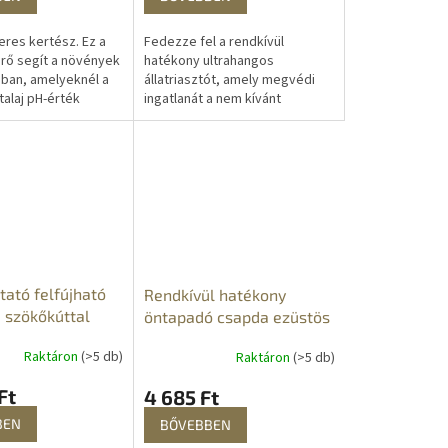
eres kertész. Ez a
Fedezze fel a rendkívül
érő segít a növények
hatékony ultrahangos
ban, amelyeknél a
állatriasztót, amely megvédi
talaj pH-érték
ingatlanát a nem kívánt
méter. Egészséges
látogatóktól. Ultrahanggal és
ükre és gazdag
lángutánzattal taszítja az...
...
tató felfújható
Rendkívül hatékony
szökőkúttal
öntapadó csapda ezüstös
pikkelyke számára
Raktáron
(>5 db)
Raktáron
(>5 db)
Ft
4 685 Ft
BEN
BŐVEBBEN