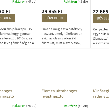
Raktáron
(>5 db)
Raktáron
(>5 db)
30 Ft
29 855 Ft
22 665
VEBBEN
BŐVEBBEN
BŐVEB
edülálló párakapu úgy
Ismerje meg ezt a hatékony
Kényeztess
alakítva, hogy gyorsan
riasztót, amely tökéletesen
egyedülálló
e a levegőt 20°C-ra, az
elűzi az olyan vadon élő
lábmasszír
nos levegőminőség és a
állatokat, mint a szarvasok,
elektrostim
es kültéri klíma
vaddisznók, rókák, nyestek,
izomregene
ben. Élvezze a hűvös,
mókusok és más vadon élő
fájdalmat és
és...
állatok....
ahangos
Minőségi
Elemes ultrahangos
rriasztó
radarjel
nyestriasztó
Raktáron
(>5 db)
Raktáron
(>5 db)