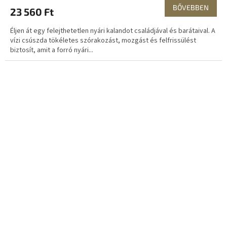
BŐVEBBEN
23 560 Ft
Éljen át egy felejthetetlen nyári kalandot családjával és barátaival. A
vízi csúszda tökéletes szórakozást, mozgást és felfrissülést
biztosít, amit a forró nyári...