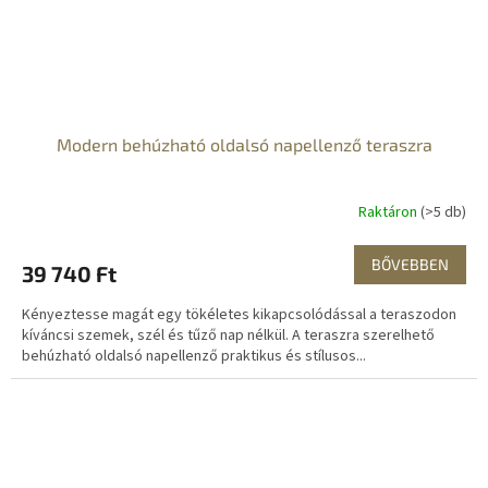
Modern behúzható oldalsó napellenző teraszra
Raktáron
(>5 db)
BŐVEBBEN
39 740 Ft
Kényeztesse magát egy tökéletes kikapcsolódással a teraszodon
kíváncsi szemek, szél és tűző nap nélkül. A teraszra szerelhető
behúzható oldalsó napellenző praktikus és stílusos...