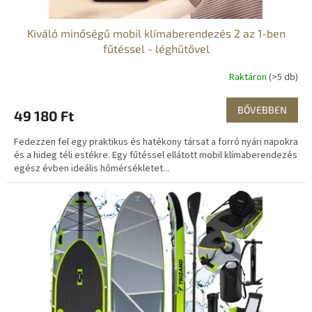
Kiváló minőségű mobil klímaberendezés 2 az 1-ben
fűtéssel - léghűtővel
Raktáron
(>5 db)
BŐVEBBEN
49 180 Ft
Fedezzen fel egy praktikus és hatékony társat a forró nyári napokra
és a hideg téli estékre. Egy fűtéssel ellátott mobil klímaberendezés
egész évben ideális hőmérsékletet...