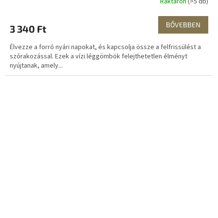
Raktáron
(>5 db)
BŐVEBBEN
3 340 Ft
Élvezze a forró nyári napokat, és kapcsolja össze a felfrissülést a
szórakozással. Ezek a vízi léggömbök felejthetetlen élményt
nyújtanak, amely...