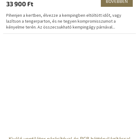
BŐVEBBEN
33 900 Ft
Pihenjen a kertben, élvezze a kempingben eltöltött időt, vagy
lazítson a tengerparton, és ne tegyen kompromisszumot a
kényelme terén. Az összecsukható kempingágy párnával...
Kiváló ventilátor párásítóval és RGB háttérvilágítással