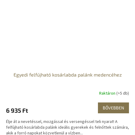
Egyedi felfújható kosárlabda palánk medencéhez
Raktáron
(>5 db)
BŐVEBBEN
6 935 Ft
Élje át a nevetéssel, mozgással és versengéssel teli nyarat! A
felfújható kosárlabda palánk ideális gyerekek és felnőttek számára,
akik a forró napokat közvetlenül a vízben...