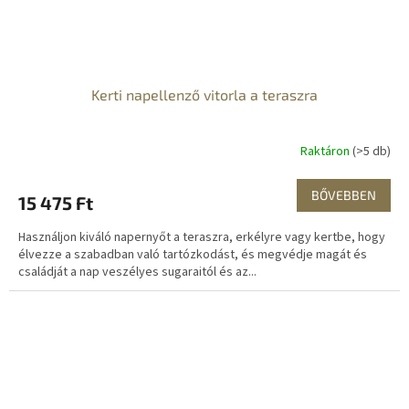
Kerti napellenző vitorla a teraszra
Raktáron
(>5 db)
BŐVEBBEN
15 475 Ft
Használjon kiváló napernyőt a teraszra, erkélyre vagy kertbe, hogy
élvezze a szabadban való tartózkodást, és megvédje magát és
családját a nap veszélyes sugaraitól és az...