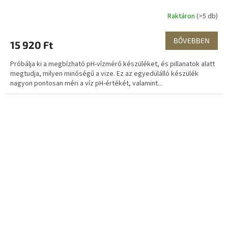
Raktáron
(>5 db)
BŐVEBBEN
15 920 Ft
Próbálja ki a megbízható pH-vízmérő készüléket, és pillanatok alatt
megtudja, milyen minőségű a vize. Ez az egyedülálló készülék
nagyon pontosan méri a víz pH-értékét, valamint...