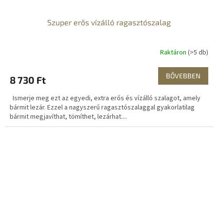
Szuper erős vízálló ragasztószalag
Raktáron
(>5 db)
BŐVEBBEN
8 730 Ft
Ismerje meg ezt az egyedi, extra erős és vízálló szalagot, amely
bármit lezár. Ezzel a nagyszerű ragasztószalaggal gyakorlatilag
bármit megjavíthat, tömíthet, lezárhat....