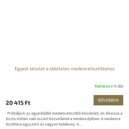
Egyedi készlet a tökéletes medencetisztításhoz
Raktáron
(>5 db)
BŐVEBBEN
20 415 Ft
Próbálja ki az egyedülálló medencetisztító készletet, és élvezze a
tiszta vízben való úszást közvetlenül a medencéjében. A medence
tisztítása egyszerű és nagyon hatékony. A...