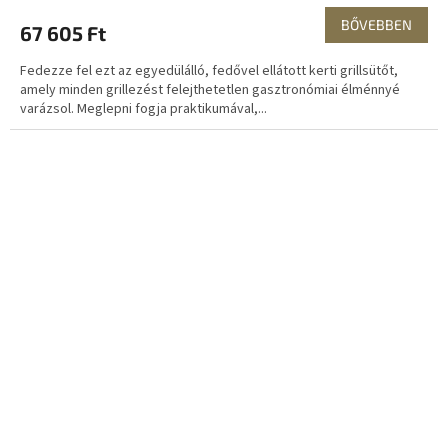
BŐVEBBEN
67 605 Ft
Fedezze fel ezt az egyedülálló, fedővel ellátott kerti grillsütőt,
amely minden grillezést felejthetetlen gasztronómiai élménnyé
varázsol. Meglepni fogja praktikumával,...