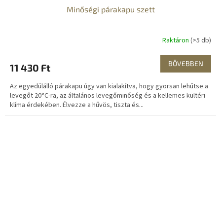
Minőségi párakapu szett
Raktáron
(>5 db)
BŐVEBBEN
11 430 Ft
Az egyedülálló párakapu úgy van kialakítva, hogy gyorsan lehűtse a
levegőt 20°C-ra, az általános levegőminőség és a kellemes kültéri
klíma érdekében. Élvezze a hűvös, tiszta és...