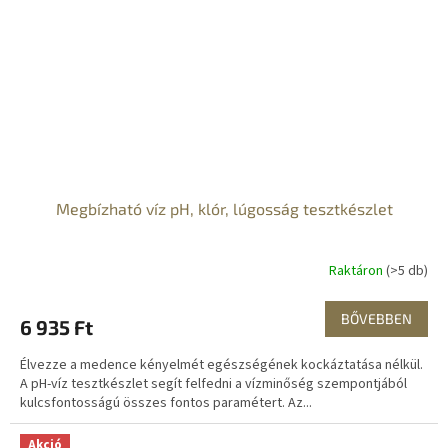
Megbízható víz pH, klór, lúgosság tesztkészlet
Raktáron
(>5 db)
BŐVEBBEN
6 935 Ft
Élvezze a medence kényelmét egészségének kockáztatása nélkül.
A pH-víz tesztkészlet segít felfedni a vízminőség szempontjából
kulcsfontosságú összes fontos paramétert. Az...
Akció