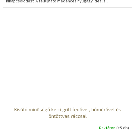
kikapcsolódást. A felfújható medencés nyugágy ideális...
Kiváló minőségű kerti grill fedővel, hőmérővel és
öntöttvas ráccsal
Raktáron
(>5 db)