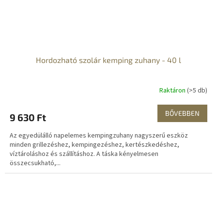
Hordozható szolár kemping zuhany - 40 l
Raktáron
(>5 db)
BŐVEBBEN
9 630 Ft
Az egyedülálló napelemes kempingzuhany nagyszerű eszköz
minden grillezéshez, kempingezéshez, kertészkedéshez,
víztároláshoz és szállításhoz. A táska kényelmesen
összecsukható,...