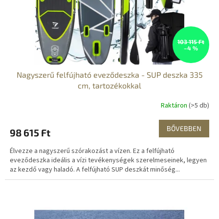
103 115 Ft
–4 %
Nagyszerű felfújható eveződeszka - SUP deszka 335
cm, tartozékokkal
Raktáron
(>5 db)
BŐVEBBEN
98 615 Ft
Élvezze a nagyszerű szórakozást a vízen. Ez a felfújható
eveződeszka ideális a vízi tevékenységek szerelmeseinek, legyen
az kezdő vagy haladó. A felfújható SUP deszkát minőség...