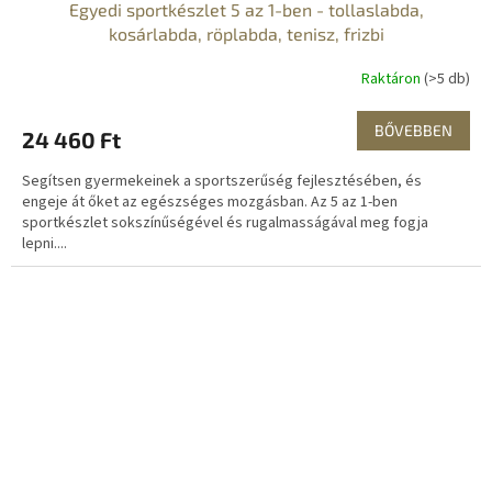
Egyedi sportkészlet 5 az 1-ben - tollaslabda,
kosárlabda, röplabda, tenisz, frizbi
Raktáron
(>5 db)
BŐVEBBEN
24 460 Ft
Segítsen gyermekeinek a sportszerűség fejlesztésében, és
engeje át őket az egészséges mozgásban. Az 5 az 1-ben
sportkészlet sokszínűségével és rugalmasságával meg fogja
lepni....