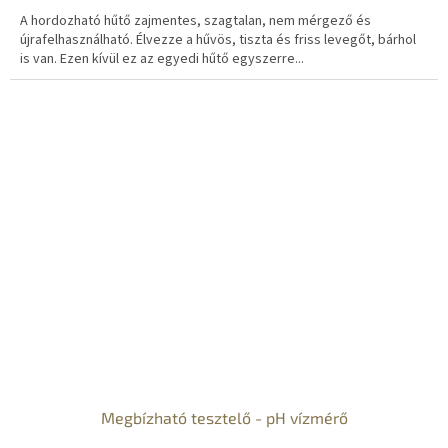
A hordozható hűtő zajmentes, szagtalan, nem mérgező és
újrafelhasználható. Élvezze a hűvös, tiszta és friss levegőt, bárhol
is van. Ezen kívül ez az egyedi hűtő egyszerre...
Megbízható tesztelő - pH vízmérő