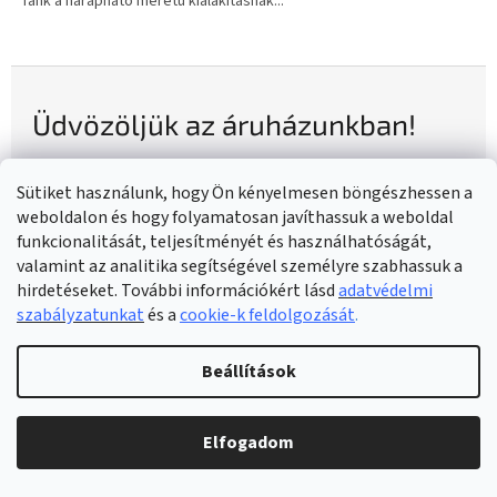
fánk a harapható méretű kialakításnak...
Üdvözöljük az áruházunkban!
A NATURZON
a legjobb ajándékok megrendelésének
Sütiket használunk, hogy Ön kényelmesen böngészhessen a
kiemelkedő szakértője egy helyen. Éjjel-nappal azon
weboldalon és hogy folyamatosan javíthassuk a weboldal
dolgozunk, hogy megtaláljuk, megalkossuk és kiszállítsuk a
funkcionalitását, teljesítményét és használhatóságát,
legújabb és legnépszerűbb termékeket minden alkalomra,
valamint az analitika segítségével személyre szabhassuk a
például születésnapokra, évfordulókra, esküvőkre, Valentin-
hirdetéseket. További információkért lásd
adatvédelmi
napra és még sok másra.
szabályzatunkat
és a
cookie-k feldolgozását
.
Széles termékkínálatunkban különféle gyermekjátékok,
lakberendezési tárgyak, kütyük, kerti bútorok és még sok más
Beállítások
termék szerepel. Így garantáltan a legjobb ajándékokat,
kütyüket és egyedi darabokat találja meg az összes barátjának
és családtagjának kényelmesen, egy helyen. Az
Elfogadom
ajándékvásárlás még soha nem volt ilyen egyszerű.