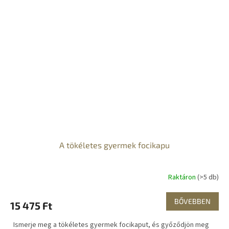
A tökéletes gyermek focikapu
Raktáron
(>5 db)
BŐVEBBEN
15 475 Ft
Ismerje meg a tökéletes gyermek focikaput, és győződjön meg