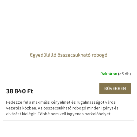
Egyedülálló összecsukható robogó
Raktáron
(>5 db)
BŐVEBBEN
38 840 Ft
Fedezze fel a maximális kényelmet és rugalmasságot városi
vezetés közben. Az összecsukható robogó minden igényt és
elvárást kielégít. Többé nem kell ingyenes parkolóhelyet...