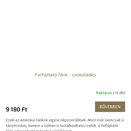
Felfújható fánk - csokoládés
Raktáron
(>5 db)
BŐVEBBEN
9 180 Ft
Ezek az amerikai fánkok egyre népszerűbbek. Most már nemcsak a
tányérodon, hanem a vízben is lustálkodhatsz velük. A felfújható