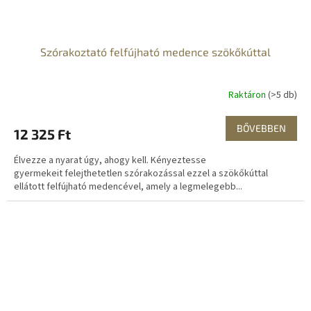
Szórakoztató felfújható medence szökőkúttal
Raktáron
(>5 db)
BŐVEBBEN
12 325 Ft
Élvezze a nyarat úgy, ahogy kell. Kényeztesse
gyermekeit felejthetetlen szórakozással ezzel a szökőkúttal
ellátott felfújható medencével, amely a legmelegebb...