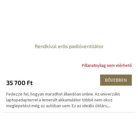
Rendkívül erős padlóventilátor
Pillanatnyilag nem elérhető
BŐVEBBEN
35 700 Ft
Fedezze fel, hogyan maradhat állandóan online. Az univerzális
laptopadapterrel a lemerült akkumulátor többé nem okoz
meglepetést még az autóban sem. Ez az ideális útitárs,...