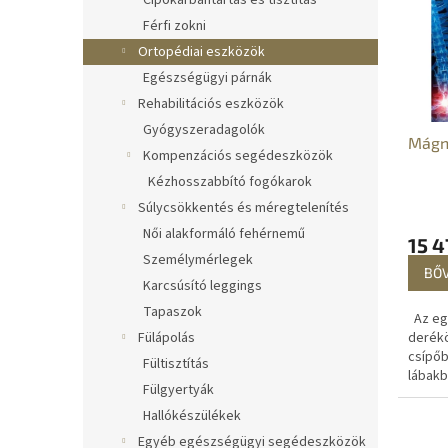
e
Cipőkarbantartás és tisztítás
k
r
e
Férfi zokni
m
k
Ortopédiai eszközök
é
r
Egészségügyi párnák
k
e
Rehabilitációs eszközök
e
n
Gyógyszeradagolók
k
d
Mágn
l
e
Kompenzációs segédeszközök
i
z
Kézhosszabbító fogókarok
s
é
Súlycsökkentés és méregtelenítés
t
s
Női alakformáló fehérnemű
á
e
15 4
Személymérlegek
j
BŐ
a
Karcsúsító leggings
Tapaszok
Az eg
derékö
Fülápolás
csípőb
Fültisztítás
lábakb
Fülgyertyák
és a g
jelent
Hallókészülékek
enyhít
Egyéb egészségügyi segédeszközök