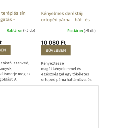
terápiás sín
Kényelmes deréktáji
rgatás -
ortopéd párna - hát- és
s ellen
deréktámasz
Raktáron
(>5 db)
Raktáron
(>5 db)
t
10 080 Ft
BEN
BŐVEBBEN
atástól szenved,
Kényeztesse
kenyek,
magát kényelemmel és
k? Ismerje meg az
egészséggel egy tökéletes
oldást. A
ortopéd párna háttámlával és
gás védő egy
deréktámasszal. Ez
szköz, amely
a különleges
ait a mechanikai...
derékpárna optimális
támogatást nyújt...