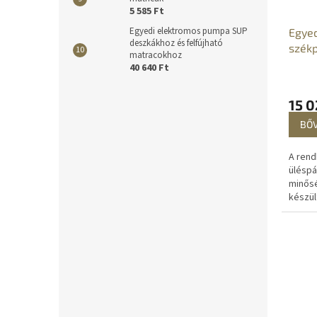
5 585 Ft
Egyedi elektromos pumpa SUP
Egyed
deszkákhoz és felfújható
szék
matracokhoz
40 640 Ft
15 0
BŐ
A rend
üléspá
minős
készül
köszö
kényel
nyomás