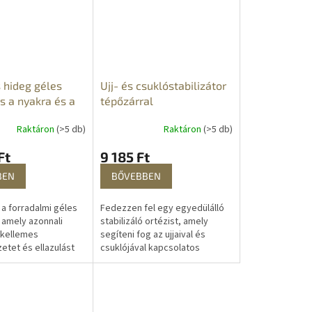
 hideg géles
Ujj- és csuklóstabilizátor
s a nyakra és a
tépőzárral
Raktáron
(>5 db)
Raktáron
(>5 db)
Ft
9 185 Ft
BEN
BŐVEBBEN
 a forradalmi géles
Fedezzen fel egy egyedülálló
 amely azonnali
stabilizáló ortézist, amely
 kellemes
segíteni fog az ujjaival és
etet és ellazulást
csuklójával kapcsolatos
lis megoldás lehet
különféle problémák esetén.
k, akinek pihenésre
Akár sérülés, műtét utáni...
ge...