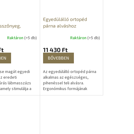
Egyedülálló ortopéd
sszőnyeg,
párna alváshoz
zúrás
Raktáron
(>5 db)
Raktáron
(>5 db)
zázs szőnyeg
Ft
11 430 Ft
BEN
BŐVEBBEN
se magát egyedi
Az egyedülálló ortopéd párna
az eredeti
alkalmas az egészséges,
úrás lábmasszázs
pihenéssel teli alvásra.
amely stimulálja a
Ergonómikus formájának
okat és azonnali
köszönhetően hátfájás,
hoz. Ez a rugalmas
gerincfájdalmak esetén a
s...
nyakfájás enyhítésére és...