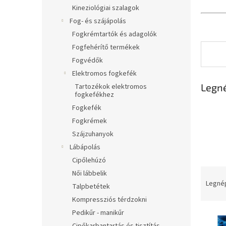
l
Kineziológiai szalagok
Fog- és szájápolás
Fogkrémtartók és adagolók
Fogfehérítő termékek
Fogvédők
Elektromos fogkefék
Legn
Tartozékok elektromos
fogkefékhez
Fogkefék
Fogkrémek
Szájzuhanyok
Lábápolás
Cipőlehúzó
T
Női lábbelik
e
Legné
Talpbetétek
r
Kompressziós térdzokni
m
Pedikűr - manikűr
T
é