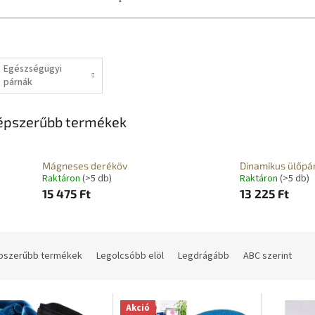
Egészségügyi
párnák
épszerűbb termékek
Mágneses deréköv
Dinamikus ülőpá
Raktáron
(>5 db)
Raktáron
(>5 db)
15 475 Ft
13 225 Ft
pszerűbb termékek
Legolcsóbb elöl
Legdrágább
ABC szerint
Akció