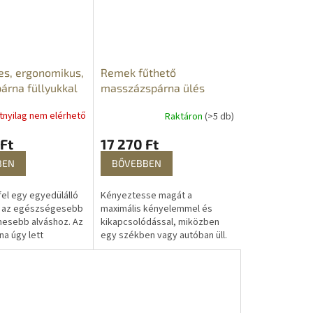
s, ergonomikus,
Remek fűthető
árna füllyukkal
masszázspárna ülés
atnyilag nem elérhető
Raktáron
(>5 db)
Ft
17 270 Ft
BEN
BŐVEBBEN
el egy egyedülálló
Kényeztesse magát a
 az egészségesebb
maximális kényelemmel és
esebb alváshoz. Az
kikapcsolódással, miközben
na úgy lett
egy székben vagy autóban üll.
 hogy a fej és a nyaki
A fűthető masszázsülés
es pozícióját...
egyetlen praktikus
kiegészítőben ötvözi a stílust,
a...