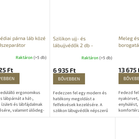
édiai párna láb közé
Meleg és
Szilikon ujj- és
dszeparátor
borogatá
lábujjvédők 2 db -
tarkóra
vágható
Raktáron
(>5 db)
Raktáron
(>5 db)
25 Ft
13 675 
6 935 Ft
VEBBEN
BŐVEB
BŐVEBBEN
edülálló ergonomikus
Fedezd fel
Fedezzen fel egy modern és
s lábpárnát a hát-,
nyakörvet,
hatékony megoldást a
 ízületi és lábfájdalmak
enyhülést,
felfekvések kezelésére. A
ésére, valamint ülőideg-
komfortérz
szilikon lábujjvédők népszerű
dás, gerincferdülés és
nyújt. Ideá
járás- és sporteszközök.
mlő-gyulladás, visszér
mindenkine
Értékelni fogja
van szüksé
sokoldalúságukat és...