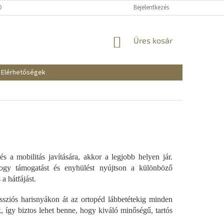
KOZTATÓ
SZÁLLÍTÁSI ÉS FIZETÉSI MÓDOK
Bejelentkezés
REKLAMÁCIÓK ÉS VISSZAKÜ
KOSÁR
Üres kosár
Elérhetőségek
 a mobilitás javítására, akkor a legjobb helyen jár.
hogy támogatást és enyhülést nyújtson a különböző
a hátfájást.
ssziós harisnyákon át az ortopéd lábbetétekig minden
 így biztos lehet benne, hogy kiváló minőségű, tartós