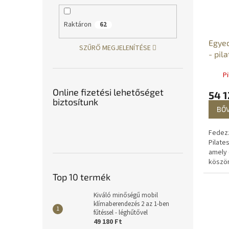
Raktáron
62
Egyed
SZŰRŐ MEGJELENÍTÉSE
- pil
nyújt
Pi
Online fizetési lehetőséget
54 1
biztosítunk
BŐ
Fedezz
Pilate
amely
köszö
követi 
Top 10 termék
fennta
testtar
Kiváló minőségű mobil
klímaberendezés 2 az 1-ben
fűtéssel - léghűtővel
49 180 Ft