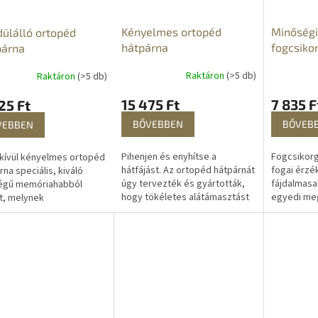
Kényelmes ortopéd
Minőségi 
ülálló ortopéd
hátpárna
fogcsiko
párna
bruxizmu
Raktáron
(>5 db)
Raktáron
(>5 db)
15 475 Ft
7 835 F
25 Ft
BŐVEBBEN
BŐVEB
VEBBEN
Pihenjen és enyhítse a
Fogcsikorg
kívül kényelmes ortopéd
hátfájást. Az ortopéd hátpárnát
fogai érzé
rna speciális, kiváló
úgy tervezték és gyártották,
fájdalmasa
égű memóriahabból
hogy tökéletes alátámasztást
egyedi meg
t, melynek
nyújtson testének és
fogcsikor
nhetően maximális
biztosítsa a gerinc optimális
átlátszó e
met biztosít, enyhíti a
helyzetét....
megvédi fog
t és tökéletesen...