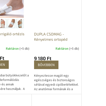
rigáló ortézis
DUPLA CSOMAG -
Kényelmes ortopéd
talpbetét cipőbe
Raktáron
(>5 db)
Raktáron
(>5 db)
Ft
9 180 Ft
BEN
BŐVEBBEN
iai bütyökkezelőt a
Kényeztesse magát egy
 deformálódás
egészséges és biztonságos
 és annak
sétával egyedi cipőbetétekkel.
re használjuk. A
Az anatómiai formának és a
ó nyak lehetővé
sarokban lévő szilikon
jj hajlítását az
betétnek köszönhetően nem
lehetővé...
csak járás közben,...