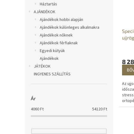
Háztartás
AJÁNDÉKOK
Ajándékok hobbi alapján
Ajándékok különleges alkalmakra
Speci
Ajándékok nőknek
ujjrö
Ajándékok férfiaknak
Egyedi kütyük
Ajándékok
8 28
JÁTÉKOK
BŐ
INGYENES SZÁLLÍTÁS
Az ujjs
idősza
stress
Ár
ortopé
abban,
4060
Ft
54120
Ft
legna
vészelj