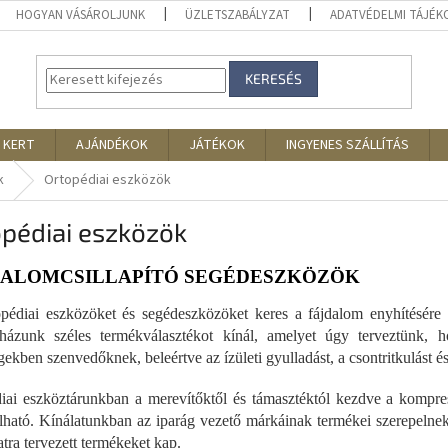
HOGYAN VÁSÁROLJUNK
ÜZLETSZABÁLYZAT
ADATVÉDELMI TÁJÉ
KERESÉS
 KERT
AJÁNDÉKOK
JÁTÉKOK
INGYENES SZÁLLÍTÁS
k
Ortopédiai eszközök
pédiai eszközök
DALOMCSILLAPÍTÓ SEGÉDESZKÖZÖK
pédiai eszközöket és segédeszközöket keres a fájdalom enyhítésére és
házunk széles termékválasztékot kínál, amelyet úgy terveztünk, 
ekben szenvedőknek, beleértve az ízületi gyulladást, a csontritkulást és 
iai eszköztárunkban a merevítőktől és támasztéktól kezdve a kompre
lható. Kínálatunkban az iparág vezető márkáinak termékei szerepelnek,
tra tervezett termékeket kap.