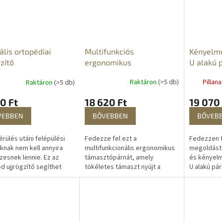
Multifunkciós
Kényelme
ális ortopédiai
ergonomikus
U alakú p
gzítő
támasztópárna
Raktáron
(>5 db)
Pillan
Raktáron
(>5 db)
18 620 Ft
19 070 
0 Ft
BŐVEBBEN
BŐVEB
VEBBEN
Fedezze fel ezt a
Fedezzen f
érülés utáni felépülési
multifunkcionális ergonomikus
megoldást
knak nem kell annyira
támasztópárnát, amely
és kényelm
zesnek lennie. Ez az
tökéletes támaszt nyújt a
U alakú pár
d ujjrögzítő segíthet
nyakának, vállainak, hátának és
kialakítva,
 hogy a lehető
csípőjének – akár fekszik, ül,
gerinc hely
gyobb kényelemmel
vagy a kedvenc...
e át. Az...