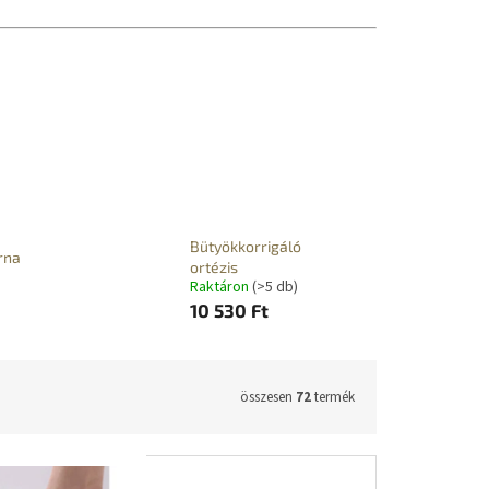
Bütyökkorrigáló
rna
ortézis
Raktáron
(>5 db)
10 530 Ft
összesen
72
termék