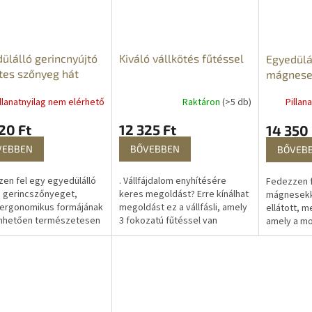
ülálló gerincnyújtó
Kiváló vállkötés fűtéssel
Egyedülá
ates szőnyeg hát
mágnese
ásához
turmalin
llanatnyilag nem elérhető
Raktáron
(>5 db)
Pillan
20 Ft
12 325 Ft
14 350 
VEBBEN
BŐVEBBEN
BŐVEB
en fel egy egyedülálló
. Vállfájdalom enyhítésére
Fedezzen f
s gerincszőnyeget,
keres megoldást? Erre kínálhat
mágnesekke
 ergonomikus formájának
megoldást ez a vállfásli, amely
ellátott, m
nhetően természetesen
3 fokozatú fűtéssel van
amely a mo
a hát ívét, és segít
felszerelve, így tökéletesen az
az ásvány
rtani a helyes
Ön igényeihez igazítható....
tulajdonsága
tást. Az...