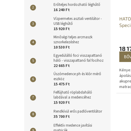
Erőteljes hordozható léghűtő
16 240 Ft
HATO
Vízpermetes asztali ventilátor -
USB léghűtő
Speci
15 920 Ft
mass
Minőségi teljes arcmaszk
akup
sznorkelezéshez
lábm
10 530 Ft
18 1
Egyedülálló foci visszapattanó
BŐ
háló - visszapattanó fal focihoz
22 665 Ft
Kénye
Úszómedence ph és klór mérő
ápolás
eszköz
akupr
15 475 Ft
matrac
reflex
Felfújható röplabdaháló
labdával a medencéhez
enyhül
15 920 Ft
lábmas
Rendkívül erős padlóventilátor
35 700 Ft
Effektív medence javítási
matricák