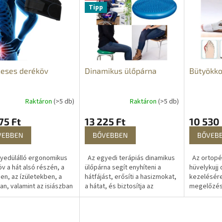
Tipp
eses deréköv
Dinamikus ülőpárna
Bütyökkor
Raktáron
(>5 db)
Raktáron
(>5 db)
75 Ft
13 225 Ft
10 530 
VEBBEN
BŐVEBBEN
BŐVEB
yedülálló ergonomikus
Az egyedi terápiás dinamikus
Az ortopéd
v a hát alsó részén, a
ülőpárna segít enyhíteni a
hüvelykujj
en, az ízületekben, a
hátfájást, erősíti a hasizmokat,
kezelésére
an, valamint az isiászban
a hátat, és biztosítja az
megelőzésé
erincferdülésben
egészséges testtartását ülés
mozgathat
kező fájdalmak
közben. Használja hátfájás...
teszi a lábu
ésére...
ízületben, 