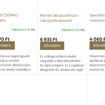
S CSOMAG -
Speciális
Remek lábujjszéthúzó -
ális
masszáz
Lábujjszétválasztó
zázsszőnyeg,
akupress
Raktáron
(>5 db)
Raktáron
(>5 db)
resszúrás
lábmass
asszázs szőnyeg
70 Ft
4 060 
6 935 Ft
VEBBEN
BŐVEB
BŐVEBBEN
ztesse magát egyedi
Kényeztes
Ez a lábujjszéthúzó ideális
sal az eredeti
ápolással 
megoldás a lába kényelmére
esszúrás lábmasszázs
akupressz
és egészségére. Ez a rugalmas
cal, amely stimulálja a
matraccal, 
lábujjvédő és -elválasztó segít
pontokat és azonnali
reflexpont
a lábujjak kiegyenesítésében, a
ést hoz. Ez a rugalmas
enyhülést 
nyomás enyhítésében és a...
százs...
lábmasszáz