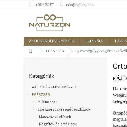
Ugrás
+3614450677
info@naturzon.hu
a
fő
tartalomhoz
AKCIÓK ÉS KEDVEZMÉNYEK
EGÉSZSÉG
HÁZ ÉS
Kezdőlap
EGÉSZSÉG
Egészségügyi segédeszközö
O
Orto
l
Kategóriák
d
Kategóriák
átugrása
a
FÁJ
l
AKCIÓK ÉS KEDVEZMÉNYEK
Ha orto
s
EGÉSZSÉG
Webáru
ó
betegség
Mi kínozza?
p
a
Egészségügyi segédeszközök
Ortopéd
n
Masszázs kellékek
megtalá
e
Rögzítők és ortézisek
használa