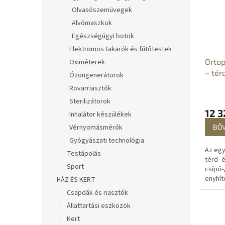
Olvasószemüvegek
Alvómaszkok
Egészségügyi botok
Elektromos takarók és fűtőtestek
Ortop
Oximéterek
– tér
Ózongenerátorok
Rovarriasztók
Sterilizátorok
12 3
Inhalátor készülékek
Vérnyomásmérők
BŐ
Gyógyászati technológia
Az egy
Testápolás
térd- é
Sport
csípő-,
enyhít
HÁZ ÉS KERT
gyulla
Csapdák és riasztók
nyáktö
Állattartási eszközök
és...
Kert