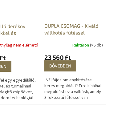
DUPLA CSOMAG - Kiváló
lló deréköv
vállkötés fűtéssel
kkel és
nal
Raktáron
(>5 db)
atnyilag nem elérhető
23 560 Ft
Ft
BŐVEBBEN
BEN
. Vállfájdalom enyhítésére
el egy egyedülálló,
keres megoldást? Erre kínálhat
l és turmalinnal
megoldást ez a vállfásli, amely
elegítő csípőövet,
3 fokozatú fűtéssel van
dern technológiát
felszerelve, így tökéletesen az
ok természetes
Ön igényeihez igazítható....
ival ötvözi. Ez a...