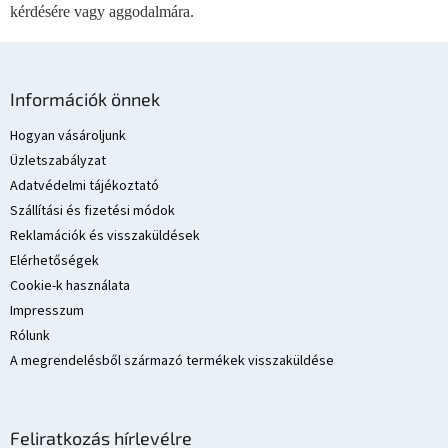
kérdésére vagy aggodalmára.
á
s
e
L
l
e
á
Információk önnek
m
b
e
l
Hogyan vásároljunk
i
é
Üzletszabályzat
c
Adatvédelmi tájékoztató
Szállítási és fizetési módok
Reklamációk és visszaküldések
Elérhetőségek
Cookie-k használata
Impresszum
Rólunk
A megrendelésből származó termékek visszaküldése
Feliratkozás hírlevélre