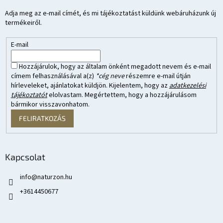
Adja meg az e-mail címét, és mi tájékoztatást küldünk webáruházunk új
termékeiről.
E-mail
Hozzájárulok, hogy az általam önként megadott nevem és e-mail
címem felhasználásával a(z)
*cég neve
részemre e-mail útján
hírleveleket, ajánlatokat küldjön. Kijelentem, hogy az
adatkezelési
tájékoztatót
elolvastam. Megértettem, hogy a hozzájárulásom
bármikor visszavonhatom.
FELIRATKOZÁS
Kapcsolat
info
@
naturzon.hu
+3614450677