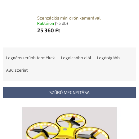
Szenzációs mini drón kamerával
Raktáron
(>5 db)
25 360 Ft
T
e
Legnépszerűbb termékek
Legolcsóbb elöl
Legdrágább
r
m
ABC szerint
é
k
e
SZŰRŐ MEGNYITÁSA
k
r
T
e
e
n
r
d
m
e
é