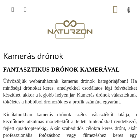
Ugrás
KOSÁR
a
fő
tartalomhoz
Kamerás drónok
FANTASZTIKUS DRÓNOK KAMERÁVAL
Üdvözöljük webáruházunk kamerás drónok kategóriájában! Ha
minőségi drónokat keres, amelyekkel csodálatos légi felvételeket
készíthet, akkor a legjobb helyen jár. Kamerás drónok választékunk
tökéletes a hobbiból drónozók és a profik számára egyaránt.
Kínálatunkban kamerás drónok széles választékát találja, a
kezdőknek alkalmas modellektől a fejlett funkciókkal rendelkező,
fejlett quadcopterekig. Akár szabadidős célokra keres drónt, akár
professzionális fotózáshoz vagy filmezéshez keres egy