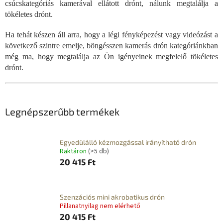
csúcskategóriás kamerával ellátott drónt, nálunk megtalálja a
tökéletes drónt.
Ha tehát készen áll arra, hogy a légi fényképezést vagy videózást a
következő szintre emelje, böngésszen kamerás drón kategóriánkban
még ma, hogy megtalálja az Ön igényeinek megfelelő tökéletes
drónt.
Legnépszerűbb termékek
Egyedülálló kézmozgással irányítható drón
Raktáron
(>5 db)
20 415 Ft
Szenzációs mini akrobatikus drón
Pillanatnyilag nem elérhető
20 415 Ft