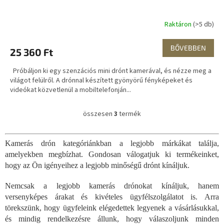
Raktáron
(>5 db)
BŐVEBBEN
25 360 Ft
Próbáljon ki egy szenzációs mini drónt kamerával, és nézze meg a
világot felülről. A drónnal készített gyönyörű fényképeket és
videókat közvetlenül a mobiltelefonján...
összesen
3
termék
L
i
s
Kamerás drón kategóriánkban a legjobb márkákat találja,
t
amelyekben megbízhat. Gondosan válogatjuk ki termékeinket,
a
i
hogy az Ön igényeihez a legjobb minőségű drónt kínáljuk.
r
á
Nemcsak a legjobb kamerás drónokat kínáljuk, hanem
n
versenyképes árakat és kivételes ügyfélszolgálatot is. Arra
y
törekszünk, hogy ügyfeleink elégedettek legyenek a vásárlásukkal,
í
és mindig rendelkezésre állunk, hogy válaszoljunk minden
t