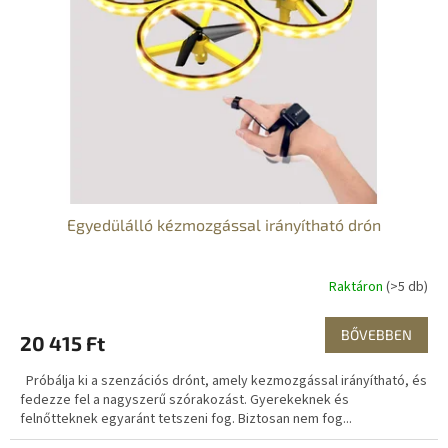
z
k
é
e
s
k
e
l
i
s
t
á
j
a
Egyedülálló kézmozgással irányítható drón
Raktáron
(>5 db)
BŐVEBBEN
20 415 Ft
Próbálja ki a szenzációs drónt, amely kezmozgással irányítható, és
fedezze fel a nagyszerű szórakozást. Gyerekeknek és
felnőtteknek egyaránt tetszeni fog. Biztosan nem fog...