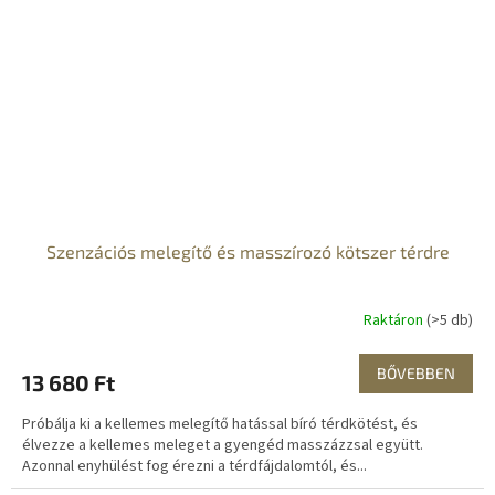
Szenzációs melegítő és masszírozó kötszer térdre
Raktáron
(>5 db)
BŐVEBBEN
13 680 Ft
Próbálja ki a kellemes melegítő hatással bíró térdkötést, és
élvezze a kellemes meleget a gyengéd masszázzsal együtt.
Azonnal enyhülést fog érezni a térdfájdalomtól, és...