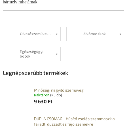
bármely ruhatárnak.
Olvasószemüvegek
Alvómaszkok
Egészségügyi
botok
Legnépszerűbb termékek
Minőségi nagyító szemüveg
Raktáron
(>5 db)
9 630 Ft
DUPLA CSOMAG - Hűsítő zselés szemmaszk a
fáradt, duzzadt és fájó szemekre