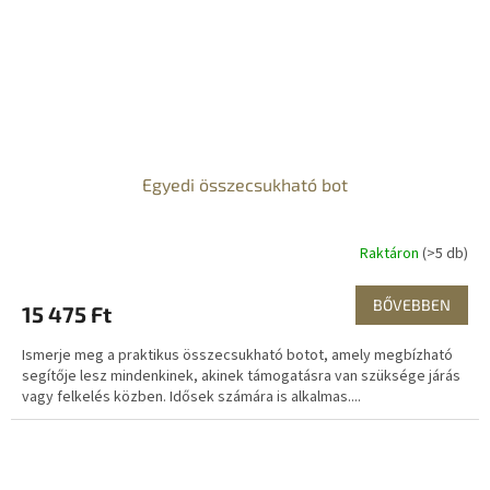
Egyedi összecsukható bot
Raktáron
(>5 db)
BŐVEBBEN
15 475 Ft
Ismerje meg a praktikus összecsukható botot, amely megbízható
segítője lesz mindenkinek, akinek támogatásra van szüksége járás
vagy felkelés közben. Idősek számára is alkalmas....