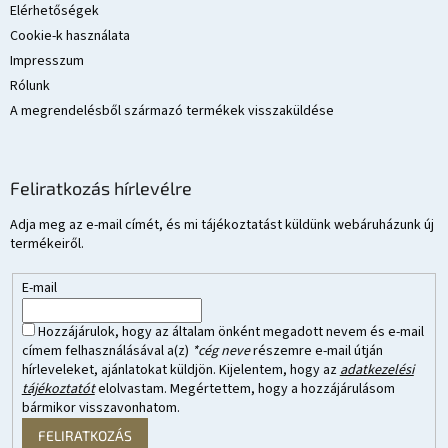
Elérhetőségek
Cookie-k használata
Impresszum
Rólunk
A megrendelésből származó termékek visszaküldése
Feliratkozás hírlevélre
Adja meg az e-mail címét, és mi tájékoztatást küldünk webáruházunk új
termékeiről.
E-mail
Hozzájárulok, hogy az általam önként megadott nevem és e-mail
címem felhasználásával a(z)
*cég neve
részemre e-mail útján
hírleveleket, ajánlatokat küldjön. Kijelentem, hogy az
adatkezelési
tájékoztatót
elolvastam. Megértettem, hogy a hozzájárulásom
bármikor visszavonhatom.
FELIRATKOZÁS