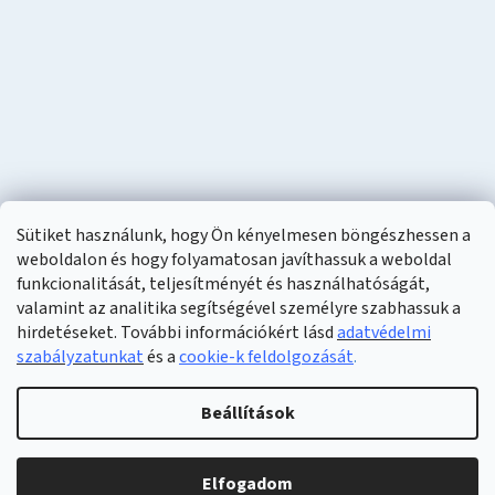
Sütiket használunk, hogy Ön kényelmesen böngészhessen a
weboldalon és hogy folyamatosan javíthassuk a weboldal
funkcionalitását, teljesítményét és használhatóságát,
valamint az analitika segítségével személyre szabhassuk a
hirdetéseket. További információkért lásd
adatvédelmi
szabályzatunkat
és a
cookie-k feldolgozását
.
Shoptet készítette
Beállítások
Copyright 2026
Naturzon
. Minden jog fenntartva.
Elfogadom