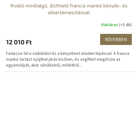
Kiváló minőségű, állítható francia mankó könyök- és
alkartámasztással
Raktáron
(>5 db)
BŐVEBBEN
12 010 Ft
Fedezze fel a stabilitást és a kényelmet minden lépéssel. A francia
mankó tartást nyújthat járás közben, és segíthet megőrizni az
egyensúlyát, akár sérülésből, műtétből...