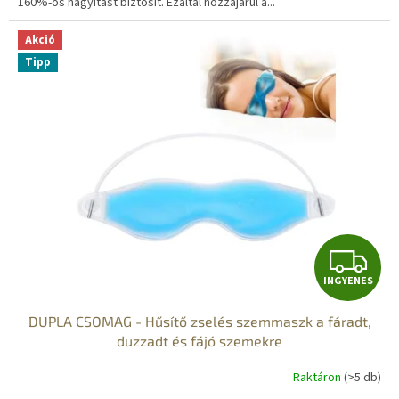
160%-os nagyítást biztosít. Ezáltal hozzájárul a...
Akció
Tipp
I
INGYENES
N
DUPLA CSOMAG - Hűsítő zselés szemmaszk a fáradt,
G
duzzadt és fájó szemekre
Y
Raktáron
(>5 db)