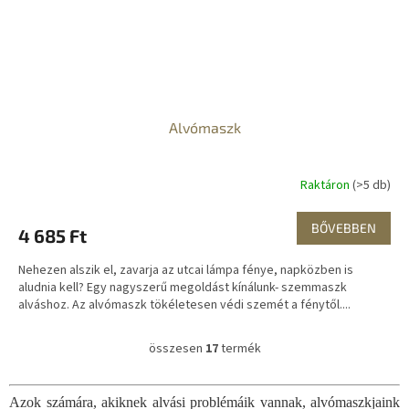
Alvómaszk
Raktáron
(>5 db)
BŐVEBBEN
4 685 Ft
Nehezen alszik el, zavarja az utcai lámpa fénye, napközben is
aludnia kell? Egy nagyszerű megoldást kínálunk- szemmaszk
alváshoz. Az alvómaszk tökéletesen védi szemét a fénytől....
összesen
17
termék
L
i
s
Azok számára, akiknek alvási problémáik vannak, alvómaszkjaink
t