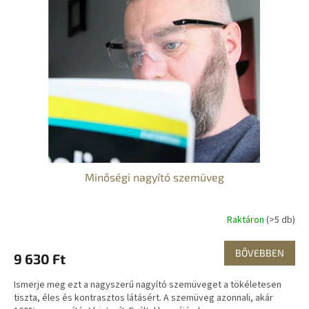
e
é
z
k
é
e
s
k
e
l
i
s
t
á
j
a
Minőségi nagyító szemüveg
Raktáron
(>5 db)
BŐVEBBEN
9 630 Ft
Ismerje meg ezt a nagyszerű nagyító szemüveget a tökéletesen
tiszta, éles és kontrasztos látásért. A szemüveg azonnali, akár