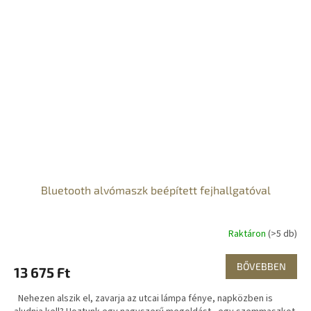
Bluetooth alvómaszk beépített fejhallgatóval
Raktáron
(>5 db)
BŐVEBBEN
13 675 Ft
Nehezen alszik el, zavarja az utcai lámpa fénye, napközben is