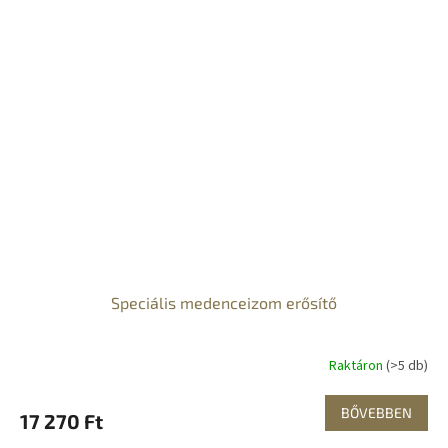
Speciális medenceizom erősítő
Raktáron
(>5 db)
BŐVEBBEN
17 270 Ft