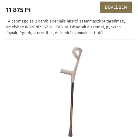
E
BŐVEBBEN
11 875 Ft
N
A csomagolás 2 darab speciális hűsítő szemmaszkot tartalmaz,
E
amelyhez INGYENES SZÁLLÍTÁS jár. Fáradtak a szemei, gyakran
fájnak, égnek, duzzadtak, és karikák vannak alattuk?...
S