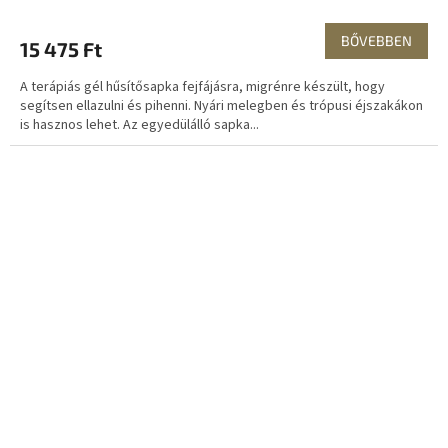
BŐVEBBEN
15 475 Ft
A terápiás gél hűsítősapka fejfájásra, migrénre készült, hogy
segítsen ellazulni és pihenni. Nyári melegben és trópusi éjszakákon
is hasznos lehet. Az egyedülálló sapka...