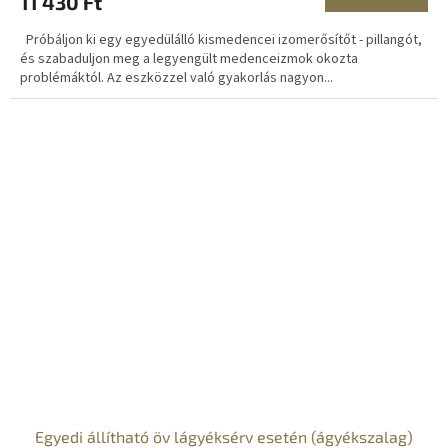
11 430 Ft
Próbáljon ki egy egyedülálló kismedencei izomerősítőt - pillangót,
és szabaduljon meg a legyengült medenceizmok okozta
problémáktól. Az eszközzel való gyakorlás nagyon...
Egyedi állítható öv lágyéksérv esetén (ágyékszalag)