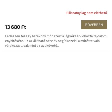
Pillanatnyilag nem elérhető
BŐVEBBEN
13 680 Ft
Fedezzen fel egy hatékony módszert a lágyéksérv okozta fájdalom
enyhítésére. Ez az állítható sérv öv segít kezelni a műtétre való
várakozást, valamint az azt követő...