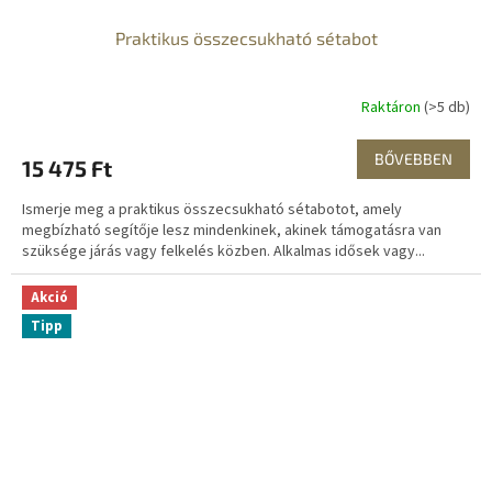
Praktikus összecsukható sétabot
Raktáron
(>5 db)
BŐVEBBEN
15 475 Ft
Ismerje meg a praktikus összecsukható sétabotot, amely
megbízható segítője lesz mindenkinek, akinek támogatásra van
szüksége járás vagy felkelés közben. Alkalmas idősek vagy...
Akció
Tipp