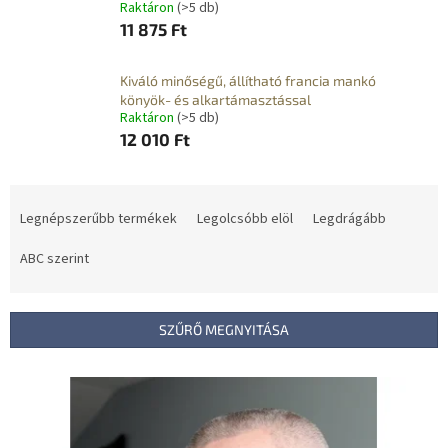
Raktáron
(>5 db)
11 875 Ft
Kiváló minőségű, állítható francia mankó
könyök- és alkartámasztással
Raktáron
(>5 db)
12 010 Ft
T
e
Legnépszerűbb termékek
Legolcsóbb elöl
Legdrágább
r
m
ABC szerint
é
k
e
SZŰRŐ MEGNYITÁSA
k
r
T
e
e
n
r
d
m