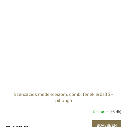
Szenzációs medenceizom, comb, fenék erősítő -
pillangó
Raktáron
(>5 db)
BŐVEBBEN