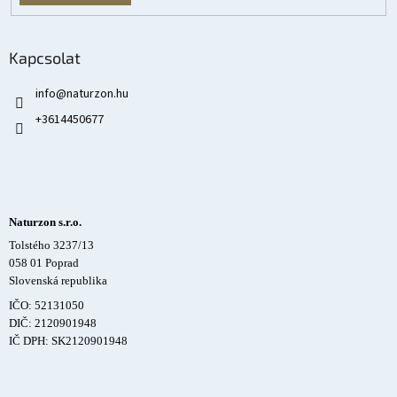
Kapcsolat
info
@
naturzon.hu
+3614450677
Naturzon s.r.o.
Tolstého 3237/13
058 01 Poprad
Slovenská republika
IČO: 52131050
DIČ: 2120901948
IČ DPH: SK2120901948