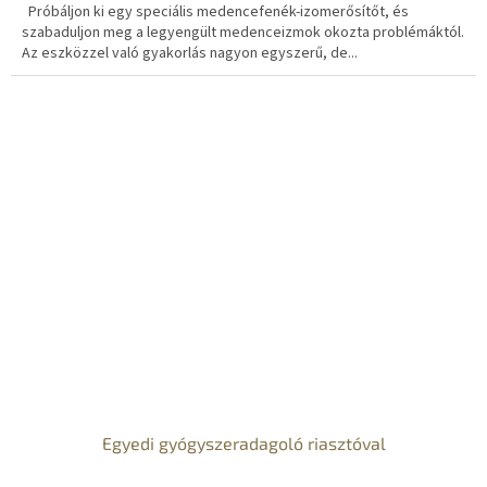
Próbáljon ki egy speciális medencefenék-izomerősítőt, és
szabaduljon meg a legyengült medenceizmok okozta problémáktól.
Az eszközzel való gyakorlás nagyon egyszerű, de...
Egyedi gyógyszeradagoló riasztóval