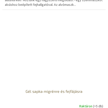
aludnia kell? Hoztunk egy nagyszerű megoldást - egy szemmaszkot
alváshoz beépített fejhallgatóval. Az alvómaszk...
Gél sapka migrénre és fejfájásra
Raktáron
(>5 db)