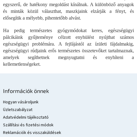
egyszerű, de hatékony megoldást kínálnak. A különböző anyagok
a
i
és minták közül választhat, maszkjaink elzárják a fényt, és
r
elősegítik a mélyebb, pihentetőbb alvást.
á
n
Ha pedig természetes gyógymódokat keres, egészségügyi
y
pálcikáink gyűjteménye célzott enyhülést nyújthat számos
í
egészségügyi problémára. A fejfájástól az ízületi fájdalmakig,
t
egészségügyi rúdjaink erős természetes összetevőket tartalmaznak,
á
s
amelyek segíthetnek megnyugtatni és enyhíteni a
e
kellemetlenségeket.
l
e
m
L
e
á
Információk önnek
i
b
l
Hogyan vásároljunk
é
Üzletszabályzat
c
Adatvédelmi tájékoztató
Szállítási és fizetési módok
Reklamációk és visszaküldések