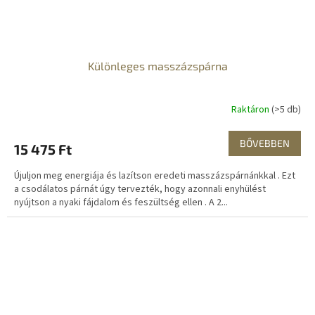
Különleges masszázspárna
Raktáron
(>5 db)
BŐVEBBEN
15 475 Ft
Újuljon meg energiája és lazítson eredeti masszázspárnánkkal . Ezt
a csodálatos párnát úgy tervezték, hogy azonnali enyhülést
nyújtson a nyaki fájdalom és feszültség ellen . A 2...