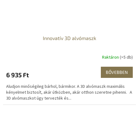
Innovatív 3D alvómaszk
Raktáron
(>5 db)
BŐVEBBEN
6 935 Ft
Aludjon minőségileg bárhol, bármikor. A 3D alvómaszk maximális
kényelmet biztosít, akár útközben, akár otthon szeretne pihenni. A
3D alvómaszkot úgy tervezték és...