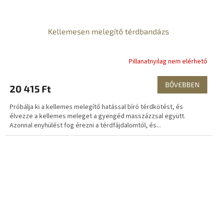
Kellemesen melegítő térdbandázs
Pillanatnyilag nem elérhető
BŐVEBBEN
20 415 Ft
Próbálja ki a kellemes melegítő hatással bíró térdkötést, és
élvezze a kellemes meleget a gyengéd masszázzsal együtt.
Azonnal enyhülést fog érezni a térdfájdalomtól, és...