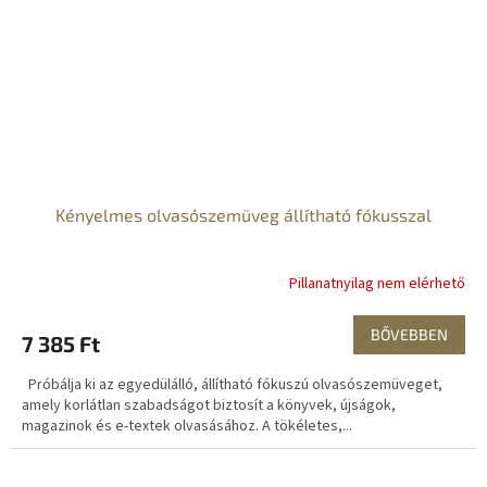
Kényelmes olvasószemüveg állítható fókusszal
Pillanatnyilag nem elérhető
BŐVEBBEN
7 385 Ft
Próbálja ki az egyedülálló, állítható fókuszú olvasószemüveget,
amely korlátlan szabadságot biztosít a könyvek, újságok,
magazinok és e-textek olvasásához. A tökéletes,...