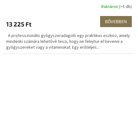
Raktáron
(>5 db)
BŐVEBBEN
13 225 Ft
A professzionális gyógyszeradagoló egy praktikus eszköz, amely
mindenki számára lehetővé teszi, hogy ne felejtse el bevenni a
gyógyszereket vagy a vitaminokat. Egy erőteljes...