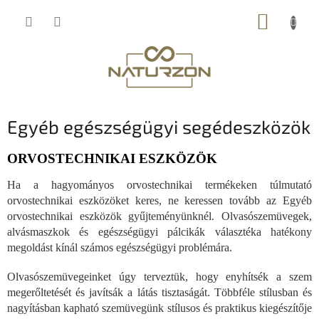
Ugrás
KOSÁR
a
fő
tartalomhoz
Egyéb egészségügyi segédeszközök
ORVOSTECHNIKAI ESZKÖZÖK
Ha a hagyományos orvostechnikai termékeken túlmutató
orvostechnikai eszközöket keres, ne keressen tovább az Egyéb
orvostechnikai eszközök gyűjteményünknél. Olvasószemüvegek,
alvásmaszkok és egészségügyi pálcikák választéka hatékony
megoldást kínál számos egészségügyi problémára.
Olvasószemüvegeinket úgy terveztük, hogy enyhítsék a szem
megerőltetését és javítsák a látás tisztaságát. Többféle stílusban és
nagyításban kapható szemüvegünk stílusos és praktikus kiegészítője