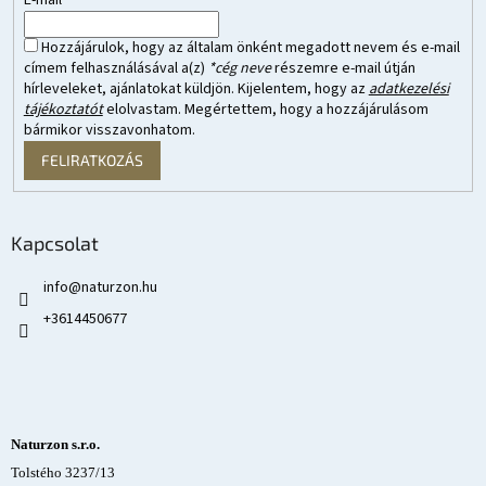
Hozzájárulok, hogy az általam önként megadott nevem és e-mail
címem felhasználásával a(z)
*cég neve
részemre e-mail útján
hírleveleket, ajánlatokat küldjön. Kijelentem, hogy az
adatkezelési
tájékoztatót
elolvastam. Megértettem, hogy a hozzájárulásom
bármikor visszavonhatom.
FELIRATKOZÁS
Kapcsolat
info
@
naturzon.hu
+3614450677
Naturzon s.r.o.
Tolstého 3237/13