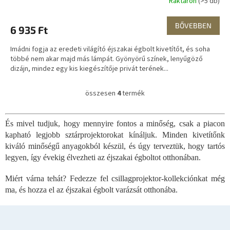
Raktáron
(>5 db)
BŐVEBBEN
6 935 Ft
Imádni fogja az eredeti világító éjszakai égbolt kivetítőt, és soha
többé nem akar majd más lámpát. Gyönyörű színek, lenyűgöző
dizájn, mindez egy kis kiegészítője privát terének...
összesen
4
termék
L
i
s
És mivel tudjuk, hogy mennyire fontos a minőség, csak a piacon
t
kapható legjobb sztárprojektorokat kínáljuk. Minden kivetítőnk
a
i
kiváló minőségű anyagokból készül, és úgy terveztük, hogy tartós
r
legyen, így évekig élvezheti az éjszakai égboltot otthonában.
á
n
Miért várna tehát? Fedezze fel csillagprojektor-kollekciónkat még
y
ma, és hozza el az éjszakai égbolt varázsát otthonába.
í
t
á
L
s