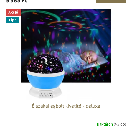
5 585 Ft
Akció
Tipp
Éjszakai égbolt kivetítő - deluxe
Raktáron
(>5 db)