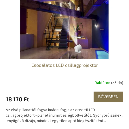
z
k
é
e
s
k
e
l
i
s
t
á
j
a
Csodálatos LED csillagprojektor
Raktáron
(>5 db)
BŐVEBBEN
18 170 Ft
Az első pillanattól fogva imádni fogja az eredeti LED
csillagprojektort - planetáriumot és égboltvetítőt. Gyönyörű színek,
lenyűgöző dizájn, mindezt egyetlen apró kiegészítőként...