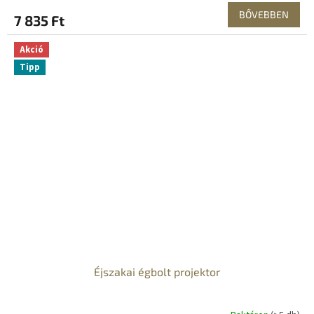
BŐVEBBEN
7 835 Ft
Akció
Tipp
Éjszakai égbolt projektor