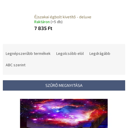
Éjszakai égbolt kivetítő - deluxe
Raktáron
(>5 db)
7 835 Ft
T
e
Legnépszerűbb termékek
Legolcsóbb elöl
Legdrágább
r
m
ABC szerint
é
k
e
SZŰRŐ MEGNYITÁSA
k
r
T
e
e
n
r
d
m
e
é