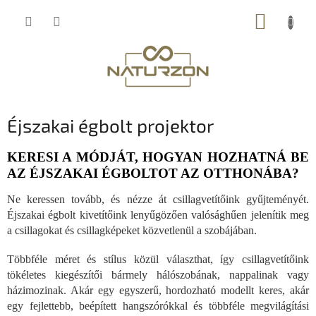
Ugrás
KOSÁR
a
fő
tartalomhoz
Éjszakai égbolt projektor
KERESI A MÓDJÁT, HOGYAN HOZHATNÁ BE
AZ ÉJSZAKAI ÉGBOLTOT AZ OTTHONÁBA?
Ne keressen tovább, és nézze át csillagvetítőink gyűjteményét.
Éjszakai égbolt kivetítőink lenyűgözően valósághűen jelenítik meg
a csillagokat és csillagképeket közvetlenül a szobájában.
Többféle méret és stílus közül választhat, így csillagvetítőink
tökéletes kiegészítői bármely hálószobának, nappalinak vagy
házimozinak. Akár egy egyszerű, hordozható modellt keres, akár
egy fejlettebb, beépített hangszórókkal és többféle megvilágítási