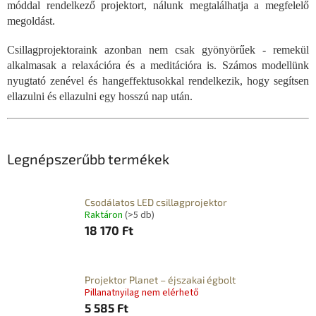
móddal rendelkező projektort, nálunk megtalálhatja a megfelelő
megoldást.
Csillagprojektoraink azonban nem csak gyönyörűek - remekül
alkalmasak a relaxációra és a meditációra is. Számos modellünk
nyugtató zenével és hangeffektusokkal rendelkezik, hogy segítsen
ellazulni és ellazulni egy hosszú nap után.
Legnépszerűbb termékek
Csodálatos LED csillagprojektor
Raktáron
(>5 db)
18 170 Ft
Projektor Planet – éjszakai égbolt
Pillanatnyilag nem elérhető
5 585 Ft