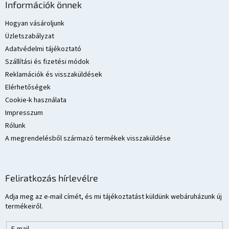
á
e
Információk önnek
b
l
e
l
Hogyan vásároljunk
m
é
Üzletszabályzat
e
c
Adatvédelmi tájékoztató
i
Szállítási és fizetési módok
Reklamációk és visszaküldések
Elérhetőségek
Cookie-k használata
Impresszum
Rólunk
A megrendelésből származó termékek visszaküldése
Feliratkozás hírlevélre
Adja meg az e-mail címét, és mi tájékoztatást küldünk webáruházunk új
termékeiről.
E-mail