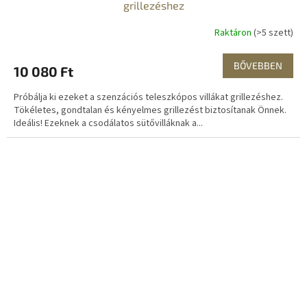
grillezéshez
Raktáron
(>5 szett)
BŐVEBBEN
10 080 Ft
Próbálja ki ezeket a szenzációs teleszkópos villákat grillezéshez.
Tökéletes, gondtalan és kényelmes grillezést biztosítanak Önnek.
Ideális! Ezeknek a csodálatos sütővilláknak a...