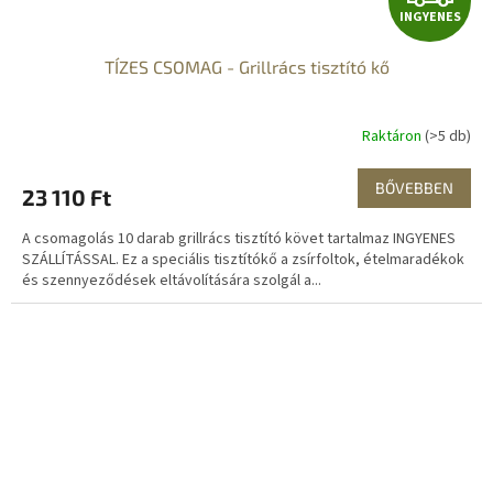
INGYENES
N
TÍZES CSOMAG - Grillrács tisztító kő
G
Y
Raktáron
(>5 db)
E
BŐVEBBEN
23 110 Ft
N
A csomagolás 10 darab grillrács tisztító követ tartalmaz INGYENES
E
SZÁLLÍTÁSSAL. Ez a speciális tisztítókő a zsírfoltok, ételmaradékok
és szennyeződések eltávolítására szolgál a...
S