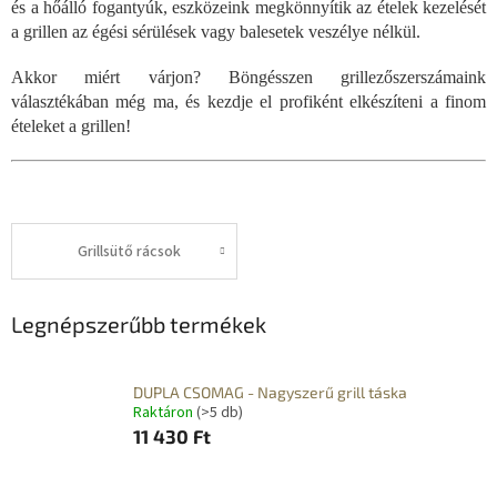
és a hőálló fogantyúk, eszközeink megkönnyítik az ételek kezelését
a grillen az égési sérülések vagy balesetek veszélye nélkül.
Akkor miért várjon? Böngésszen grillezőszerszámaink
választékában még ma, és kezdje el profiként elkészíteni a finom
ételeket a grillen!
Grillsütő rácsok
Legnépszerűbb termékek
DUPLA CSOMAG - Nagyszerű grill táska
Raktáron
(>5 db)
11 430 Ft