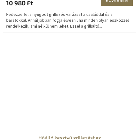
BŐVEBBEN
10 980 Ft
Fedezze fel a nyugodt grillezés varázsát a családdal és a
barátokkal. Annál jobban fogja élvezni, ha minden olyan eszközzel
rendelkezik, ami nélkül nem lehet. Ezzel a grillsütő...
Hőálló kesztyű grillezéshez