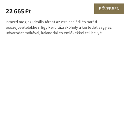
BŐVEBBEN
22 665 Ft
Ismerd meg az ideális társat az esti családi és baráti
összejövetelekhez. Egy kerti tűzrakóhely a kertedet vagy az
udvarodat mókával, kalanddal és emlékekkel teli hellyé...