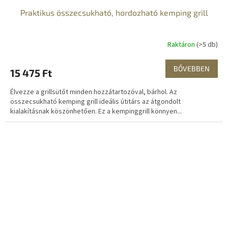
Praktikus összecsukható, hordozható kemping grill
Raktáron
(>5 db)
BŐVEBBEN
15 475 Ft
Élvezze a grillsütőt minden hozzátartozóval, bárhol. Az
összecsukható kemping grill ideális útitárs az átgondolt
kialakításnak köszönhetően. Ez a kempinggrill könnyen...