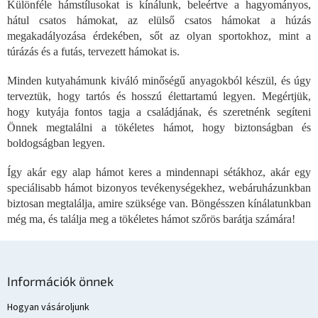
Különféle hámstílusokat is kínálunk, beleértve a hagyományos,
t
hátul csatos hámokat, az elülső csatos hámokat a húzás
a
i
megakadályozása érdekében, sőt az olyan sportokhoz, mint a
r
túrázás és a futás, tervezett hámokat is.
á
n
Minden kutyahámunk kiváló minőségű anyagokból készül, és úgy
y
terveztük, hogy tartós és hosszú élettartamú legyen. Megértjük,
í
hogy kutyája fontos tagja a családjának, és szeretnénk segíteni
t
Önnek megtalálni a tökéletes hámot, hogy biztonságban és
á
s
boldogságban legyen.
e
l
Így akár egy alap hámot keres a mindennapi sétákhoz, akár egy
e
speciálisabb hámot bizonyos tevékenységekhez, webáruházunkban
m
biztosan megtalálja, amire szüksége van. Böngésszen kínálatunkban
e
még ma, és találja meg a tökéletes hámot szőrös barátja számára!
i
L
á
Információk önnek
b
l
Hogyan vásároljunk