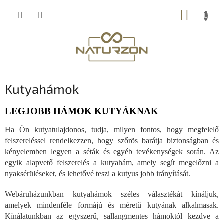
Ugrás
KOSÁR
a
fő
tartalomhoz
Kutyahámok
LEGJOBB HÁMOK KUTYÁKNAK
Ha Ön kutyatulajdonos, tudja, milyen fontos, hogy megfelelő
felszereléssel rendelkezzen, hogy szőrös barátja biztonságban és
kényelemben legyen a séták és egyéb tevékenységek során. Az
egyik alapvető felszerelés a kutyahám, amely segít megelőzni a
nyaksérüléseket, és lehetővé teszi a kutyus jobb irányítását.
Webáruházunkban kutyahámok széles választékát kínáljuk,
amelyek mindenféle formájú és méretű kutyának alkalmasak.
Kínálatunkban az egyszerű, sallangmentes hámoktól kezdve a