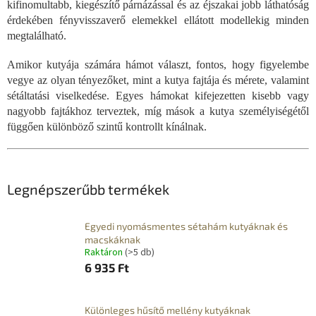
kifinomultabb, kiegészítő párnázással és az éjszakai jobb láthatóság
érdekében fényvisszaverő elemekkel ellátott modellekig minden
megtalálható.
Amikor kutyája számára hámot választ, fontos, hogy figyelembe
vegye az olyan tényezőket, mint a kutya fajtája és mérete, valamint
sétáltatási viselkedése. Egyes hámokat kifejezetten kisebb vagy
nagyobb fajtákhoz terveztek, míg mások a kutya személyiségétől
függően különböző szintű kontrollt kínálnak.
Legnépszerűbb termékek
Egyedi nyomásmentes sétahám kutyáknak és
macskáknak
Raktáron
(>5 db)
6 935 Ft
Különleges hűsítő mellény kutyáknak