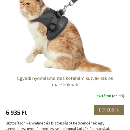
d
m
e
é
z
k
é
e
s
k
e
l
i
s
t
á
j
a
Egyedi nyomásmentes sétahám kutyáknak és
macskáknak
Raktáron
(>5 db)
BŐVEBBEN
6 935 Ft
Biztosítson kényelmet és biztonságot kedvencének egy
kényelmes, nyomásmentes sétahámmal kutyák és macskák