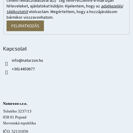
címem felhasználásával a(z)
*cég neve
részemre e-mail útján
hírleveleket, ajánlatokat küldjön. Kijelentem, hogy az
adatkezelési
tájékoztatót
elolvastam. Megértettem, hogy a hozzájárulásom
bármikor visszavonhatom.
FELIRATKOZÁS
Kapcsolat
info
@
naturzon.hu
+3614450677
Naturzon s.r.o.
Tolstého 3237/13
058 01 Poprad
Slovenská republika
IČO: 52131050