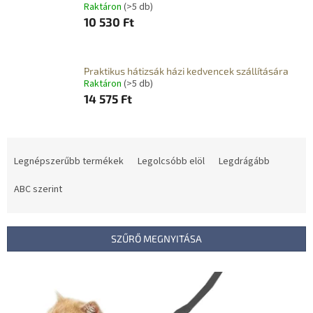
Raktáron
(>5 db)
10 530 Ft
Praktikus hátizsák házi kedvencek szállítására
Raktáron
(>5 db)
14 575 Ft
T
e
Legnépszerűbb termékek
Legolcsóbb elöl
Legdrágább
r
m
ABC szerint
é
k
e
SZŰRŐ MEGNYITÁSA
k
r
T
e
e
n
r