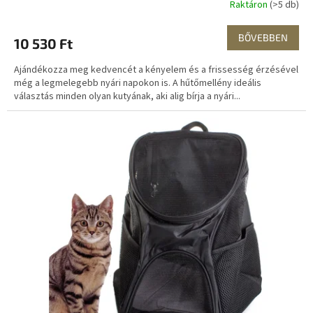
Raktáron
(>5 db)
BŐVEBBEN
10 530 Ft
Ajándékozza meg kedvencét a kényelem és a frissesség érzésével
még a legmelegebb nyári napokon is. A hűtőmellény ideális
választás minden olyan kutyának, aki alig bírja a nyári...