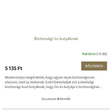
Biztonsági öv kutyáknak
Raktáron
(>5 db)
BŐVEBBEN
5 135 Ft
Minden kutya megérdemli, hogy ugyan olyan biztonságosan
utazzon, mint az emberek. Ezért bemutatjuk ezt a minőségi
biztonsági övet kutyáknak, hogy Ön és kutyája is biztonságban...
összesen
4
termék
L
i
s