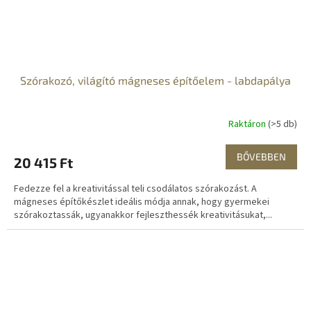
Szórakozó, világító mágneses építőelem - labdapálya
Raktáron
(>5 db)
BŐVEBBEN
20 415 Ft
Fedezze fel a kreativitással teli csodálatos szórakozást. A
mágneses építőkészlet ideális módja annak, hogy gyermekei
szórakoztassák, ugyanakkor fejleszthessék kreativitásukat,...