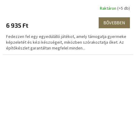
Raktáron
(>5 db)
BŐVEBBEN
6 935 Ft
Fedezzen fel egy egyedülálló játékot, amely támogatja gyermeke
képzeletét és kézi készségeit, miközben szórakoztatja őket. Az
építőkészlet garantáltan megfelel minden...