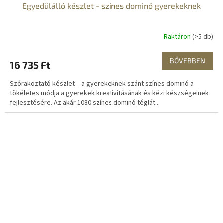
Egyedülálló készlet - színes dominó gyerekeknek
Raktáron
(>5 db)
BŐVEBBEN
16 735 Ft
Szórakoztató készlet – a gyerekeknek szánt színes dominó a
tökéletes módja a gyerekek kreativitásának és kézi készségeinek
fejlesztésére. Az akár 1080 színes dominó téglát...