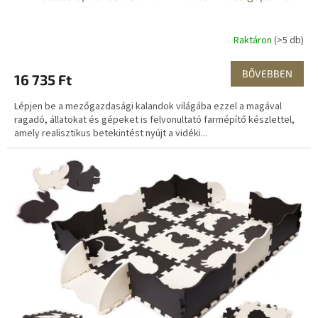
Raktáron
(>5 db)
BŐVEBBEN
16 735 Ft
Lépjen be a mezőgazdasági kalandok világába ezzel a magával
ragadó, állatokat és gépeket is felvonultató farmépítő készlettel,
amely realisztikus betekintést nyújt a vidéki...