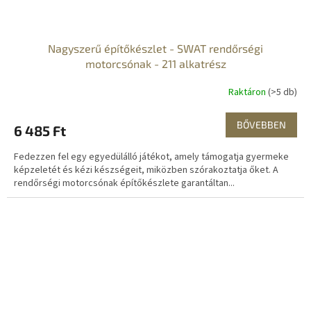
Nagyszerű építőkészlet - SWAT rendőrségi
motorcsónak - 211 alkatrész
Raktáron
(>5 db)
BŐVEBBEN
6 485 Ft
Fedezzen fel egy egyedülálló játékot, amely támogatja gyermeke
képzeletét és kézi készségeit, miközben szórakoztatja őket. A
rendőrségi motorcsónak építőkészlete garantáltan...