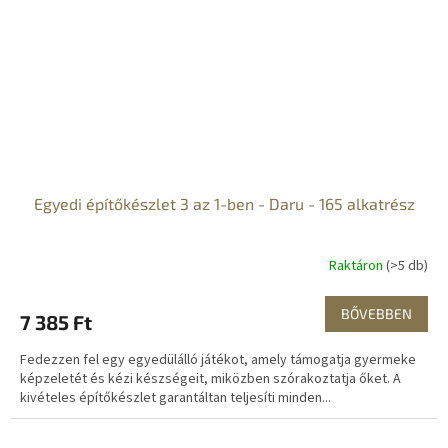
Egyedi építőkészlet 3 az 1-ben - Daru - 165 alkatrész
Raktáron
(>5 db)
BŐVEBBEN
7 385 Ft
Fedezzen fel egy egyedülálló játékot, amely támogatja gyermeke
képzeletét és kézi készségeit, miközben szórakoztatja őket. A
kivételes építőkészlet garantáltan teljesíti minden...