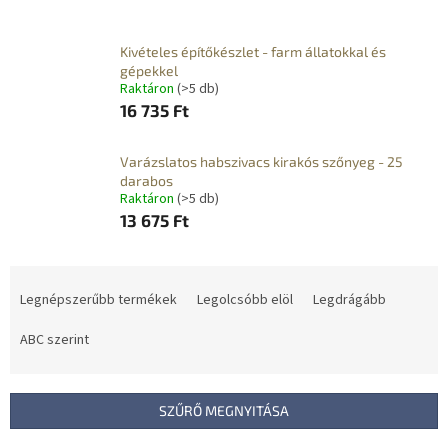
Kivételes építőkészlet - farm állatokkal és
gépekkel
Raktáron
(>5 db)
16 735 Ft
Varázslatos habszivacs kirakós szőnyeg - 25
darabos
Raktáron
(>5 db)
13 675 Ft
T
e
Legnépszerűbb termékek
Legolcsóbb elöl
Legdrágább
r
m
ABC szerint
é
k
e
SZŰRŐ MEGNYITÁSA
k