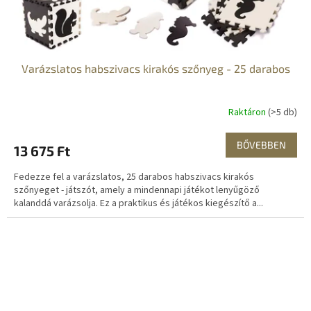
Varázslatos habszivacs kirakós szőnyeg - 25 darabos
Raktáron
(>5 db)
BŐVEBBEN
13 675 Ft
Fedezze fel a varázslatos, 25 darabos habszivacs kirakós
szőnyeget - játszót, amely a mindennapi játékot lenyűgöző
kalanddá varázsolja. Ez a praktikus és játékos kiegészítő a...