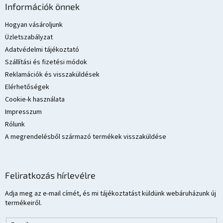
m
á
Információk önnek
e
b
i
l
Hogyan vásároljunk
é
Üzletszabályzat
c
Adatvédelmi tájékoztató
Szállítási és fizetési módok
Reklamációk és visszaküldések
Elérhetőségek
Cookie-k használata
Impresszum
Rólunk
A megrendelésből származó termékek visszaküldése
Feliratkozás hírlevélre
Adja meg az e-mail címét, és mi tájékoztatást küldünk webáruházunk új
termékeiről.