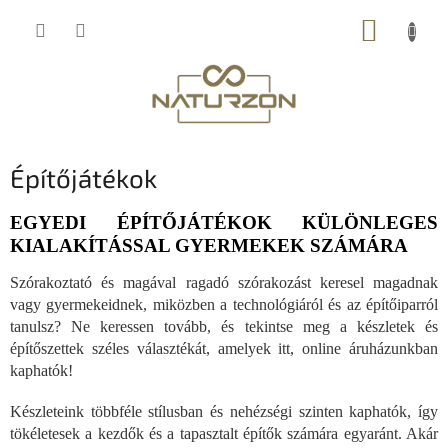
Ugrás
KOSÁR
a
fő
tartalomhoz
Építőjátékok
EGYEDI ÉPÍTŐJÁTÉKOK KÜLÖNLEGES
KIALAKÍTÁSSAL GYERMEKEK SZÁMÁRA
Szórakoztató és magával ragadó szórakozást keresel magadnak
vagy gyermekeidnek, miközben a technológiáról és az építőiparról
tanulsz? Ne keressen tovább, és tekintse meg a készletek és
építőszettek széles választékát, amelyek itt, online áruházunkban
kaphatók!
Készleteink többféle stílusban és nehézségi szinten kaphatók, így
tökéletesek a kezdők és a tapasztalt építők számára egyaránt. Akár