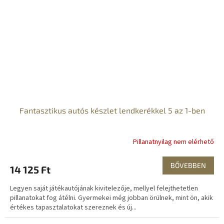
Fantasztikus autós készlet lendkerékkel 5 az 1-ben
Pillanatnyilag nem elérhető
BŐVEBBEN
14 125 Ft
Legyen saját játékautójának kivitelezője, mellyel felejthetetlen
pillanatokat fog átélni. Gyermekei még jobban örülnek, mint ön, akik
értékes tapasztalatokat szereznek és új...