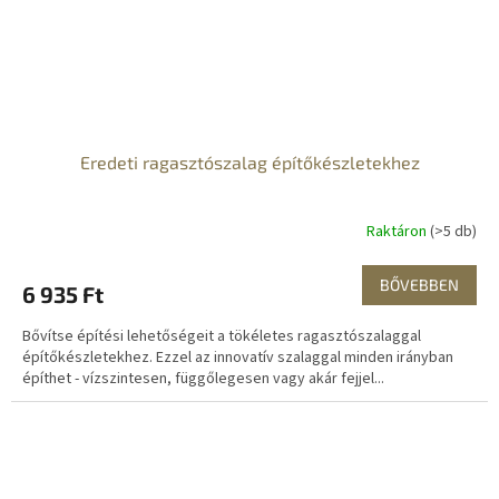
Eredeti ragasztószalag építőkészletekhez
Raktáron
(>5 db)
BŐVEBBEN
6 935 Ft
Bővítse építési lehetőségeit a tökéletes ragasztószalaggal
építőkészletekhez. Ezzel az innovatív szalaggal minden irányban
építhet - vízszintesen, függőlegesen vagy akár fejjel...