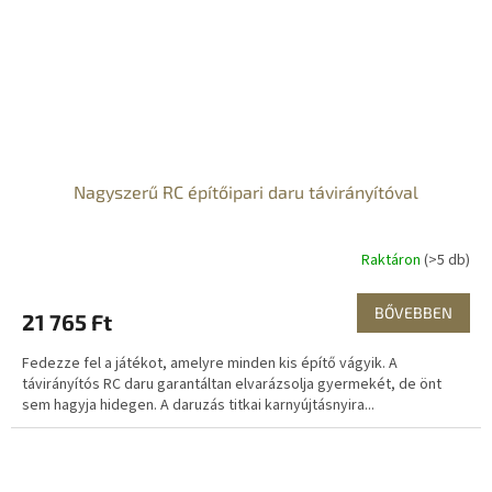
Nagyszerű RC építőipari daru távirányítóval
Raktáron
(>5 db)
BŐVEBBEN
21 765 Ft
Fedezze fel a játékot, amelyre minden kis építő vágyik. A
távirányítós RC daru garantáltan elvarázsolja gyermekét, de önt
sem hagyja hidegen. A daruzás titkai karnyújtásnyira...