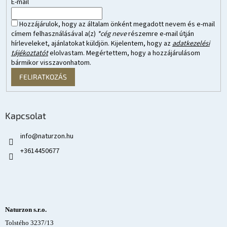
E-mail
Hozzájárulok, hogy az általam önként megadott nevem és e-mail
címem felhasználásával a(z)
*cég neve
részemre e-mail útján
hírleveleket, ajánlatokat küldjön. Kijelentem, hogy az
adatkezelési
tájékoztatót
elolvastam. Megértettem, hogy a hozzájárulásom
bármikor visszavonhatom.
FELIRATKOZÁS
Kapcsolat
info
@
naturzon.hu
+3614450677
Naturzon s.r.o.
Tolstého 3237/13