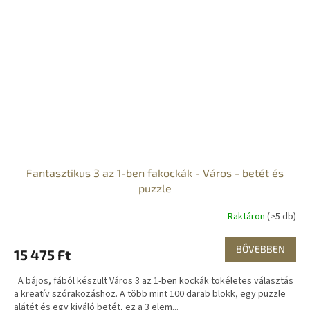
Fantasztikus 3 az 1-ben fakockák - Város - betét és
puzzle
Raktáron
(>5 db)
BŐVEBBEN
15 475 Ft
A bájos, fából készült Város 3 az 1-ben kockák tökéletes választás
a kreatív szórakozáshoz. A több mint 100 darab blokk, egy puzzle
alátét és egy kiváló betét, ez a 3 elem...