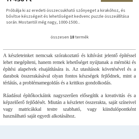
Próbálja ki az eredeti összecsukható szőnyeget a kirakóhoz, és
bővítse készségeit és lehetőségeit kedvenc puzzle összeállítása
során. Mostantól még nagy, 1000-1500...
összesen
18
termék
L
i
s
A készleteinket nemcsak szórakoztató és kihívást jelentő építéssel
t
lehet megépíteni, hanem remek lehetőséget nyújtanak a mérnöki és
a
i
építési alapelvek elsajátítására is. Az utasítások követésével és a
r
darabok összerakásával olyan fontos készségek fejlődnek, mint a
á
térlátás, a problémamegoldás és a kritikus gondolkodás.
n
y
Ráadásul építőkockáink nagyszerűen elősegítik a kreativitás és a
í
képzelőerő fejlődését. Miután a készletet összerakta, saját színeivel
t
vagy matricákkal testre szabható, vagy kiindulópontként
á
s
használható saját egyedi alkotásához.
e
l
e
L