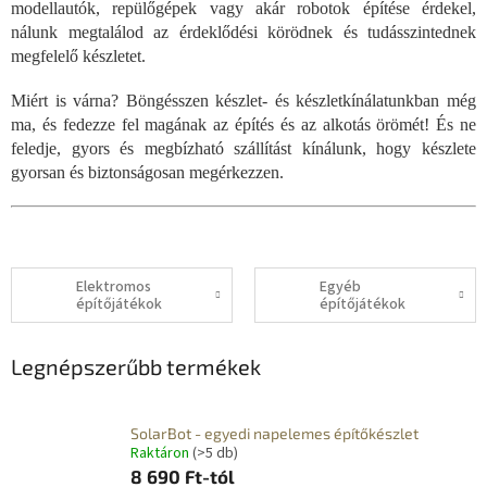
modellautók, repülőgépek vagy akár robotok építése érdekel,
nálunk megtalálod az érdeklődési körödnek és tudásszintednek
megfelelő készletet.
Miért is várna? Böngésszen készlet- és készletkínálatunkban még
ma, és fedezze fel magának az építés és az alkotás örömét! És ne
feledje, gyors és megbízható szállítást kínálunk, hogy készlete
gyorsan és biztonságosan megérkezzen.
Elektromos
Egyéb
építőjátékok
építőjátékok
Legnépszerűbb termékek
SolarBot - egyedi napelemes építőkészlet
Raktáron
(>5 db)
8 690 Ft-tól