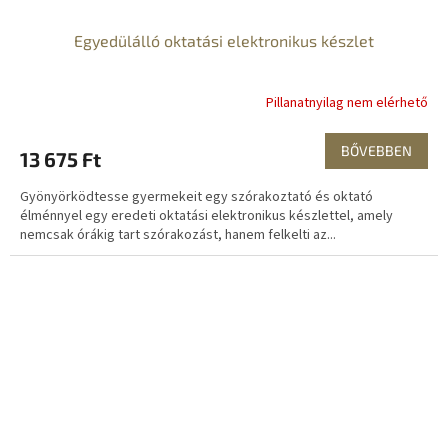
Egyedülálló oktatási elektronikus készlet
Pillanatnyilag nem elérhető
BŐVEBBEN
13 675 Ft
Gyönyörködtesse gyermekeit egy szórakoztató és oktató
élménnyel egy eredeti oktatási elektronikus készlettel, amely
nemcsak órákig tart szórakozást, hanem felkelti az...