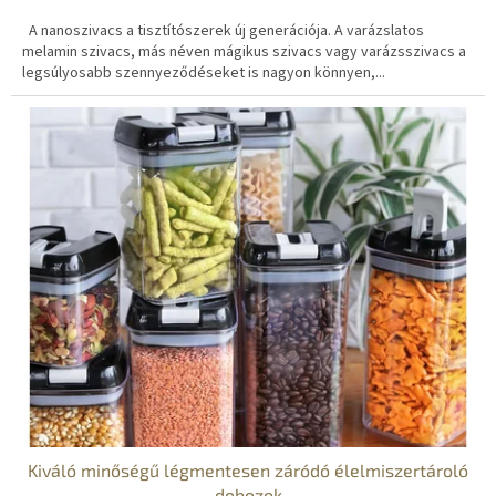
A nanoszivacs a tisztítószerek új generációja. A varázslatos
melamin szivacs, más néven mágikus szivacs vagy varázsszivacs a
legsúlyosabb szennyeződéseket is nagyon könnyen,...
Kiváló minőségű légmentesen záródó élelmiszertároló
dobozok