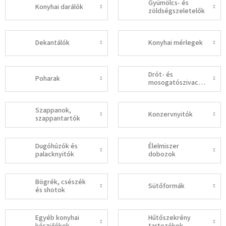
Gyümölcs- és
Konyhai darálók
zöldségszeletelők
Dekantálók
Konyhai mérlegek
Drót- és
Poharak
mosogatószivacsok
Szappanok,
Konzervnyitók
szappantartók
Dugóhúzók és
Élelmiszer
palacknyitók
dobozok
Bögrék, csészék
Sütőformák
és shotok
Egyéb konyhai
Hűtőszekrény