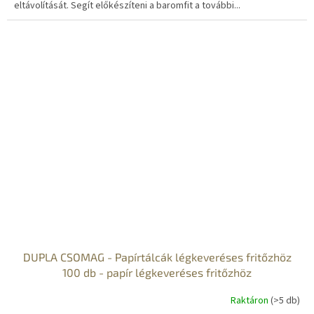
eltávolítását. Segít előkészíteni a baromfit a további...
DUPLA CSOMAG - Papírtálcák légkeveréses fritőzhöz
100 db - papír légkeveréses fritőzhöz
Raktáron
(>5 db)