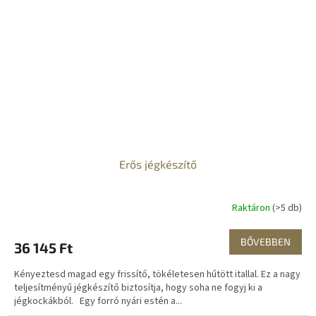
Erős jégkészítő
Raktáron
(>5 db)
BŐVEBBEN
36 145 Ft
Kényeztesd magad egy frissítő, tökéletesen hűtött itallal. Ez a nagy
teljesítményű jégkészítő biztosítja, hogy soha ne fogyj ki a
jégkockákból. Egy forró nyári estén a...