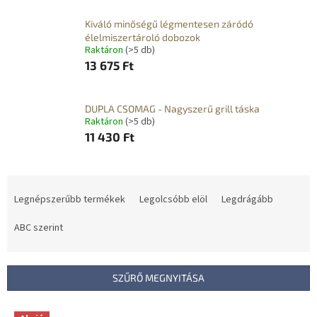
Kiváló minőségű légmentesen záródó
élelmiszertároló dobozok
Raktáron
(>5 db)
13 675 Ft
DUPLA CSOMAG - Nagyszerű grill táska
Raktáron
(>5 db)
11 430 Ft
T
e
Legnépszerűbb termékek
Legolcsóbb elöl
Legdrágább
r
m
ABC szerint
é
k
e
SZŰRŐ MEGNYITÁSA
k
r
T