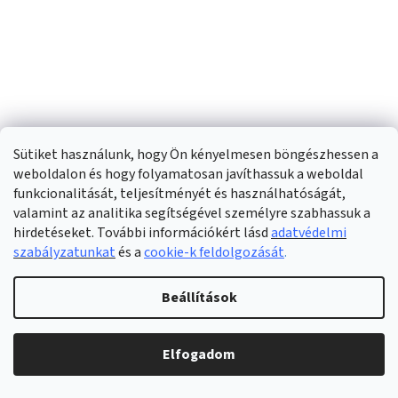
Sütiket használunk, hogy Ön kényelmesen böngészhessen a
Otthoni elektromos pizzasütő, pizzakészítő
weboldalon és hogy folyamatosan javíthassuk a weboldal
funkcionalitását, teljesítményét és használhatóságát,
Raktáron
(>5 db)
valamint az analitika segítségével személyre szabhassuk a
hirdetéseket. További információkért lásd
adatvédelmi
szabályzatunkat
és a
cookie-k feldolgozását
.
BŐVEBBEN
45 135 Ft
Élvezze a pizzát otthon, mintha egy olasz étteremben főzne. Egy
Beállítások
elektromos pizzasütő nélkülözhetetlen része lehet konyhájának. Ez
a praktikus segítő gyorsan és egyszerűen...
Elfogadom