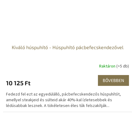
Kiváló húspuhító - Húspuhító pácbefecskendezővel
Raktáron
(>5 db)
BŐVEBBEN
10 125 Ft
Fedezd fel ezt az egyedülálló, pácbefecskendezős húspuhítót,
amellyel steakjeid és sülteid akár 40%-kal ízletesebbek és
lédúsabbak lesznek. A tökéletesen éles tűk felszakítják...