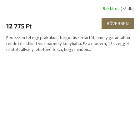
Raktáron
(>5 db)
BŐVEBBEN
12 775 Ft
Fedezzen fel egy praktikus, forgó fűszertartót, amely garantáltan
rendet és stílust visz bármely konyhába. Ez a modern, 18 üveggel
ellátott állvány lehetővé teszi, hogy minden...