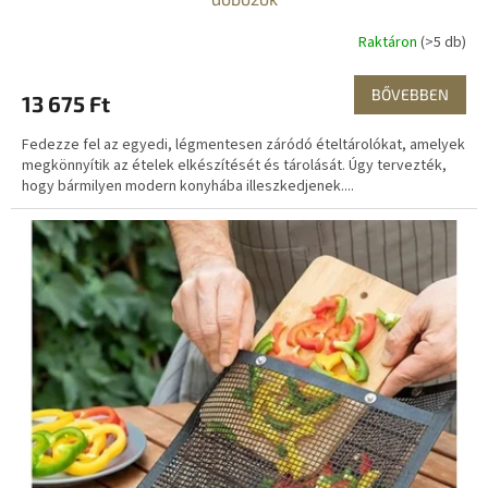
Raktáron
(>5 db)
BŐVEBBEN
13 675 Ft
Fedezze fel az egyedi, légmentesen záródó ételtárolókat, amelyek
megkönnyítik az ételek elkészítését és tárolását. Úgy tervezték,
hogy bármilyen modern konyhába illeszkedjenek....