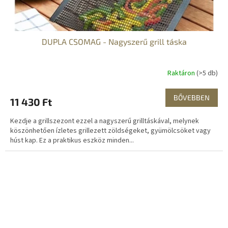
DUPLA CSOMAG - Nagyszerű grill táska
Raktáron
(>5 db)
BŐVEBBEN
11 430 Ft
Kezdje a grillszezont ezzel a nagyszerű grilltáskával, melynek
köszönhetően ízletes grillezett zöldségeket, gyümölcsöket vagy
húst kap. Ez a praktikus eszköz minden...