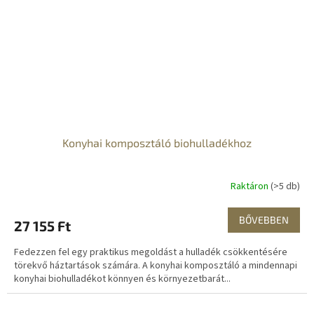
Konyhai komposztáló biohulladékhoz
Raktáron
(>5 db)
BŐVEBBEN
27 155 Ft
Fedezzen fel egy praktikus megoldást a hulladék csökkentésére
törekvő háztartások számára. A konyhai komposztáló a mindennapi
konyhai biohulladékot könnyen és környezetbarát...