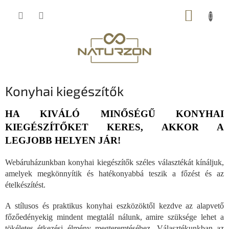
Ugrás
KOSÁR
a
fő
tartalomhoz
Konyhai kiegészítők
HA KIVÁLÓ MINŐSÉGŰ KONYHAI
KIEGÉSZÍTŐKET KERES, AKKOR A
LEGJOBB HELYEN JÁR!
Webáruházunkban konyhai kiegészítők széles választékát kínáljuk,
amelyek megkönnyítik és hatékonyabbá teszik a főzést és az
ételkészítést.
A stílusos és praktikus konyhai eszközöktől kezdve az alapvető
főzőedényekig mindent megtalál nálunk, amire szüksége lehet a
tökéletes étkezési élmény megteremtéséhez. Választékunkban az