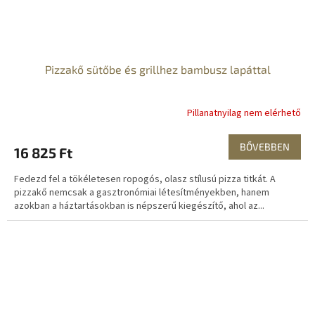
Pizzakő sütőbe és grillhez bambusz lapáttal
Pillanatnyilag nem elérhető
BŐVEBBEN
16 825 Ft
Fedezd fel a tökéletesen ropogós, olasz stílusú pizza titkát. A
pizzakő nemcsak a gasztronómiai létesítményekben, hanem
azokban a háztartásokban is népszerű kiegészítő, ahol az...