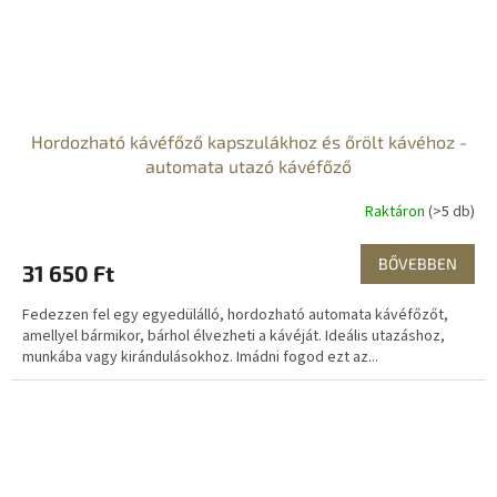
Hordozható kávéfőző kapszulákhoz és őrölt kávéhoz -
automata utazó kávéfőző
Raktáron
(>5 db)
BŐVEBBEN
31 650 Ft
Fedezzen fel egy egyedülálló, hordozható automata kávéfőzőt,
amellyel bármikor, bárhol élvezheti a kávéját. Ideális utazáshoz,
munkába vagy kirándulásokhoz. Imádni fogod ezt az...