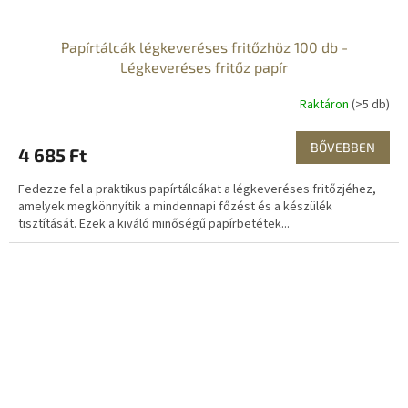
Papírtálcák légkeveréses fritőzhöz 100 db -
Légkeveréses fritőz papír
Raktáron
(>5 db)
BŐVEBBEN
4 685 Ft
Fedezze fel a praktikus papírtálcákat a légkeveréses fritőzjéhez,
amelyek megkönnyítik a mindennapi főzést és a készülék
tisztítását. Ezek a kiváló minőségű papírbetétek...