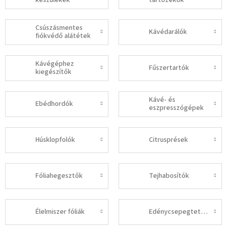
készülékek
tartozékok
Csúszásmentes
Kávédarálók
fiókvédő alátétek
Kávégéphez
Fűszertartók
kiegészítők
Kávé- és
Ebédhordók
eszpresszógépek
Húsklopfolók
Citrusprések
Fóliahegesztők
Tejhabosítók
Élelmiszer fóliák
Edénycsepegtetők