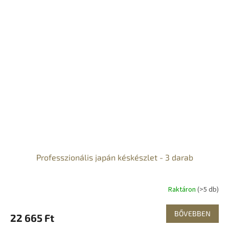
Professzionális japán késkészlet - 3 darab
Raktáron
(>5 db)
BŐVEBBEN
22 665 Ft