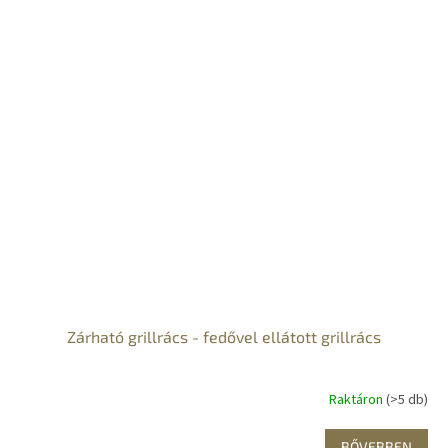
Zárható grillrács - fedővel ellátott grillrács
Raktáron
(>5 db)
BŐVEBBEN