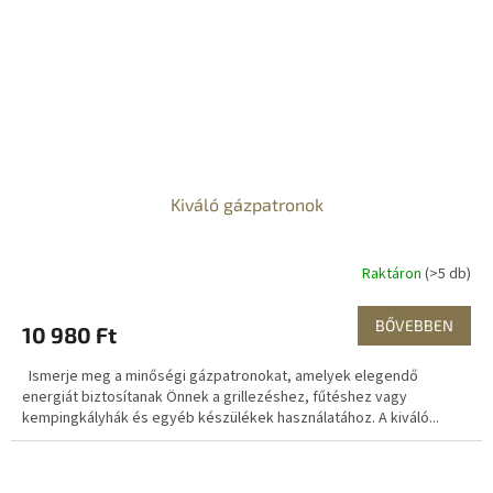
Kiváló gázpatronok
Raktáron
(>5 db)
BŐVEBBEN
10 980 Ft
Ismerje meg a minőségi gázpatronokat, amelyek elegendő
energiát biztosítanak Önnek a grillezéshez, fűtéshez vagy
kempingkályhák és egyéb készülékek használatához. A kiváló...