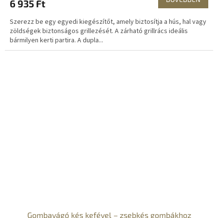
6 935 Ft
Szerezz be egy egyedi kiegészítőt, amely biztosítja a hús, hal vagy
zöldségek biztonságos grillezését. A zárható grillrács ideális
bármilyen kerti partira. A dupla...
Gombavágó kés kefével – zsebkés gombákhoz