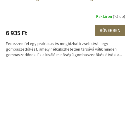
Raktáron
(>5 db)
BŐVEBBEN
6 935 Ft
Fedezzen fel egy praktikus és megbízható zsebkést - egy
gombaszedőkést, amely nélkülözhetetlen társává válik minden
gombaszedőnek. Ez a kiváló minőségű gombaszedőkés ötvözi a...