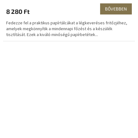
BŐVEBBEN
8 280 Ft
Fedezze fel a praktikus papírtálcákat a légkeveréses fritőzjéhez,
amelyek megkönnyítik a mindennapi főzést és a készülék
tisztítását. Ezek a kiváló minőségű papírbetétek...