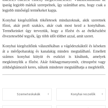
iparág legjobb márkái szerepelnek, így számíthat arra, hogy csak a
legjobb minőségű termékeket kapja.
Konyhai kiegészítőink tökéletesek mindazoknak, akik szeretnek
főzni, akár profi szakács, akár csak most kezd a konyhában.
Termékeinket úgy terveztük, hogy a főzést és az ételkészítést
élvezetesebbé tegyék, így több időt tölthet azzal, amit szeret.
Konyhai kiegészítőink választékában a vágódeszkáktól és késeken
át a mérőpoharakig és kanalakig minden megtalálható. Emellett
számos konyhai kütyüt és eszközt is kínálunk, amelyek
megkönnyítik a főzést. Akár fokhagymanyomót, citrusprést vagy
zöldséghámozót keres, nálunk mindenre megtalálhatja a megfelelőt.
Szemeteskukák
Konyhai reszelők