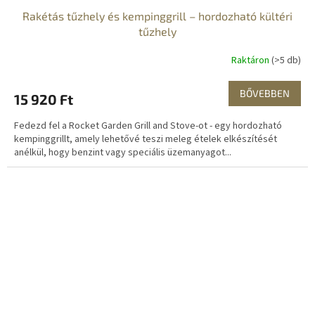
Rakétás tűzhely és kempinggrill – hordozható kültéri
tűzhely
Raktáron
(>5 db)
BŐVEBBEN
15 920 Ft
Fedezd fel a Rocket Garden Grill and Stove-ot - egy hordozható
kempinggrillt, amely lehetővé teszi meleg ételek elkészítését
anélkül, hogy benzint vagy speciális üzemanyagot...