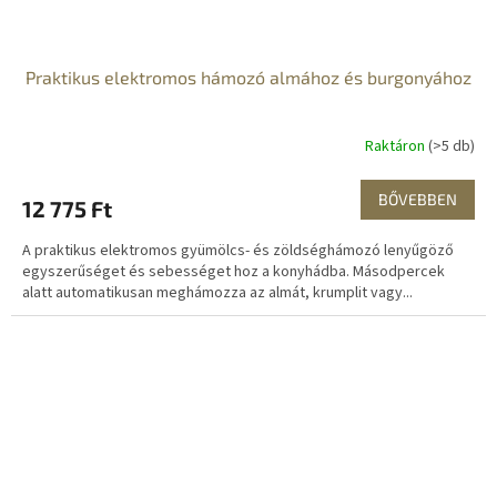
Praktikus elektromos hámozó almához és burgonyához
Raktáron
(>5 db)
BŐVEBBEN
12 775 Ft
A praktikus elektromos gyümölcs- és zöldséghámozó lenyűgöző
egyszerűséget és sebességet hoz a konyhádba. Másodpercek
alatt automatikusan meghámozza az almát, krumplit vagy...