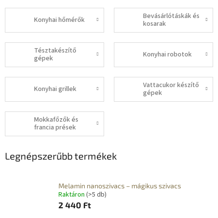
Bevásárlótáskák és
Konyhai hőmérők
kosarak
Tésztakészítő
Konyhai robotok
gépek
Vattacukor készítő
Konyhai grillek
gépek
Mokkafőzők és
francia prések
Legnépszerűbb termékek
Melamin nanoszivacs – mágikus szivacs
Raktáron
(>5 db)
2 440 Ft