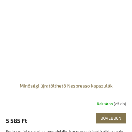
Minőségi újratölthető Nespresso kapszulák
Raktáron
(>5 db)
BŐVEBBEN
5 585 Ft
Fedezze fel ezeket az egyedülálló, Nespresso kávéfőzőkhöz való