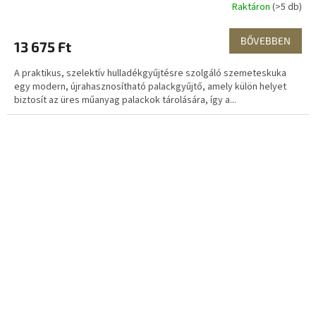
Raktáron
(>5 db)
BŐVEBBEN
13 675 Ft
A praktikus, szelektív hulladékgyűjtésre szolgáló szemeteskuka
egy modern, újrahasznosítható palackgyűjtő, amely külön helyet
biztosít az üres műanyag palackok tárolására, így a...