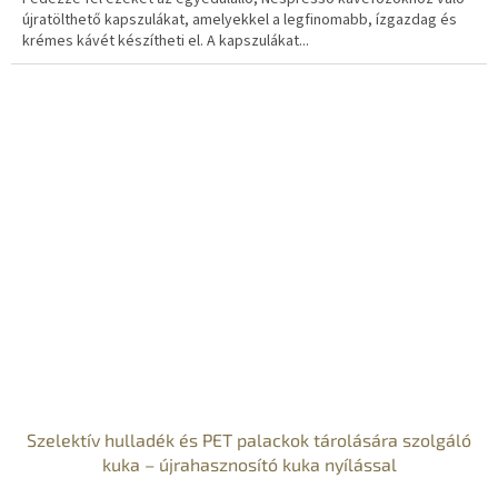
újratölthető kapszulákat, amelyekkel a legfinomabb, ízgazdag és
krémes kávét készítheti el. A kapszulákat...
Szelektív hulladék és PET palackok tárolására szolgáló
kuka – újrahasznosító kuka nyílással