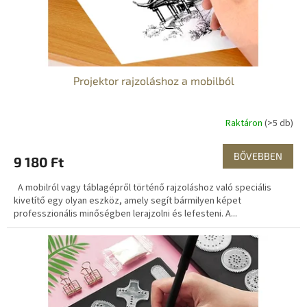
s
t
á
j
a
Projektor rajzoláshoz a mobilból
Raktáron
(>5 db)
BŐVEBBEN
9 180 Ft
A mobilról vagy táblagépről történő rajzoláshoz való speciális
kivetítő egy olyan eszköz, amely segít bármilyen képet
professzionális minőségben lerajzolni és lefesteni. A...