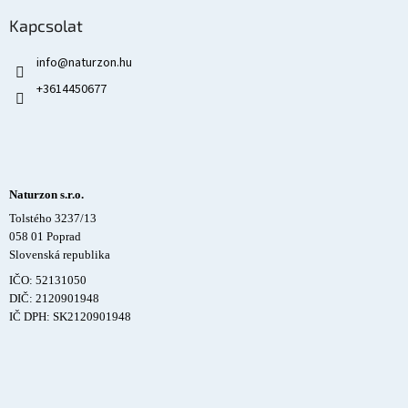
Kapcsolat
info
@
naturzon.hu
+3614450677
Naturzon s.r.o.
Tolstého 3237/13
058 01 Poprad
Slovenská republika
IČO: 52131050
DIČ: 2120901948
IČ DPH: SK2120901948