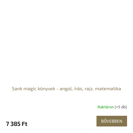
Sank magic könyvek - angol, írás, rajz, matematika
Raktáron
(>5 db)
BŐVEBBEN
7 385 Ft