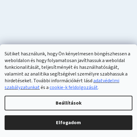
Sütiket használunk, hogy Ön kényelmesen böngészhessen a
weboldalon és hogy folyamatosan javíthassuk a weboldal
funkcionalitását, teljesítményét és használhatóságát,
valamint az analitika segítségével személyre szabhassuk a
hirdetéseket. További információkért lásd
adatvédelmi
szabályzatunkat
és a
cookie-k feldolgozását
.
Shoptet készítette
Beállítások
Copyright 2026
Naturzon
. Minden jog fenntartva.
Elfogadom