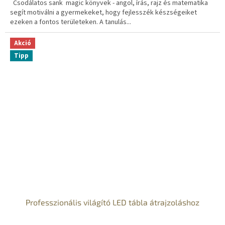
Csodálatos sank magic könyvek - angol, írás, rajz és matematika
segít motiválni a gyermekeket, hogy fejlesszék készségeiket
ezeken a fontos területeken. A tanulás...
Akció
Tipp
Professzionális világító LED tábla átrajzoláshoz