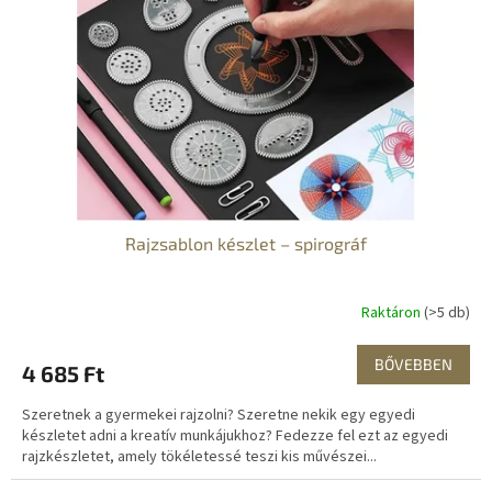
Rajzsablon készlet – spirográf
Raktáron
(>5 db)
BŐVEBBEN
4 685 Ft
Szeretnek a gyermekei rajzolni? Szeretne nekik egy egyedi
készletet adni a kreatív munkájukhoz? Fedezze fel ezt az egyedi
rajzkészletet, amely tökéletessé teszi kis művészei...