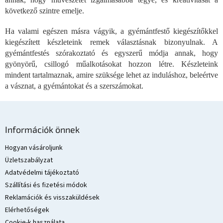
n
következő szintre emelje.
y
í
Ha valami egészen másra vágyik, a gyémántfestő kiegészítőkkel
t
kiegészített készleteink remek választásnak bizonyulnak. A
á
s
gyémántfestés szórakoztató és egyszerű módja annak, hogy
e
gyönyörű, csillogó műalkotásokat hozzon létre. Készleteink
l
mindent tartalmaznak, amire szüksége lehet az induláshoz, beleértve
e
a vásznat, a gyémántokat és a szerszámokat.
m
e
i
L
á
Információk önnek
b
l
Hogyan vásároljunk
é
Üzletszabályzat
c
Adatvédelmi tájékoztató
Szállítási és fizetési módok
Reklamációk és visszaküldések
Elérhetőségek
Cookie-k használata