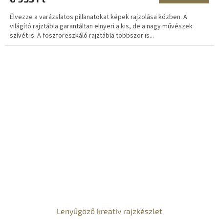
Élvezze a varázslatos pillanatokat képek rajzolása közben. A
világító rajztábla garantáltan elnyeri a kis, de a nagy művészek
szívét is. A foszforeszkáló rajztábla többször is...
Lenyűgöző kreatív rajzkészlet