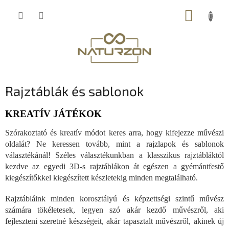
Ugrás
KOSÁR
a
fő
tartalomhoz
Rajztáblák és sablonok
KREATÍV JÁTÉKOK
Szórakoztató és kreatív módot keres arra, hogy kifejezze művészi
oldalát? Ne keressen tovább, mint a rajzlapok és sablonok
választékánál! Széles választékunkban a klasszikus rajztábláktól
kezdve az egyedi 3D-s rajztáblákon át egészen a gyémántfestő
kiegészítőkkel kiegészített készletekig minden megtalálható.
Rajztábláink minden korosztályú és képzettségi szintű művész
számára tökéletesek, legyen szó akár kezdő művészről, aki
fejleszteni szeretné készségeit, akár tapasztalt művészről, akinek új