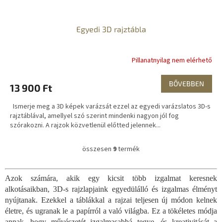
Egyedi 3D rajztábla
Pillanatnyilag nem elérhető
BŐVEBBEN
13 900 Ft
Ismerje meg a 3D képek varázsát ezzel az egyedi varázslatos 3D-s
rajztáblával, amellyel szó szerint mindenki nagyon jól fog
szórakozni. A rajzok közvetlenül előtted jelennek...
összesen
9
termék
L
i
s
Azok számára, akik egy kicsit több izgalmat keresnek
t
alkotásaikban, 3D-s rajzlapjaink egyedülálló és izgalmas élményt
a
i
nyújtanak. Ezekkel a táblákkal a rajzai teljesen új módon kelnek
r
életre, és ugranak le a papírról a való világba. Ez a tökéletes módja
á
annak, hogy művészetét izgalmasabbá tegye, és kreativitását a