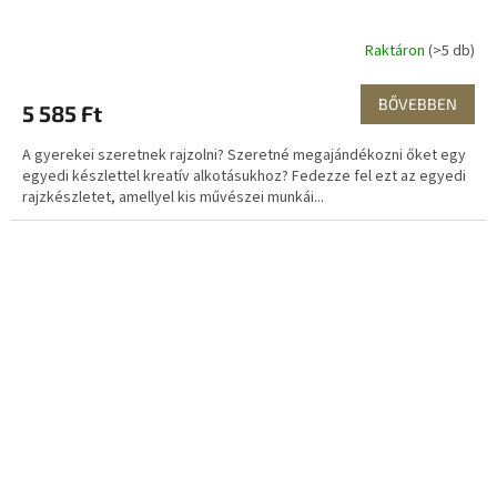
Raktáron
(>5 db)
BŐVEBBEN
5 585 Ft
A gyerekei szeretnek rajzolni? Szeretné megajándékozni őket egy
egyedi készlettel kreatív alkotásukhoz? Fedezze fel ezt az egyedi
rajzkészletet, amellyel kis művészei munkái...