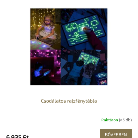
Csodálatos rajzfénytábla
Raktáron
(>5 db)
BŐVEBBEN
6 935 Ft