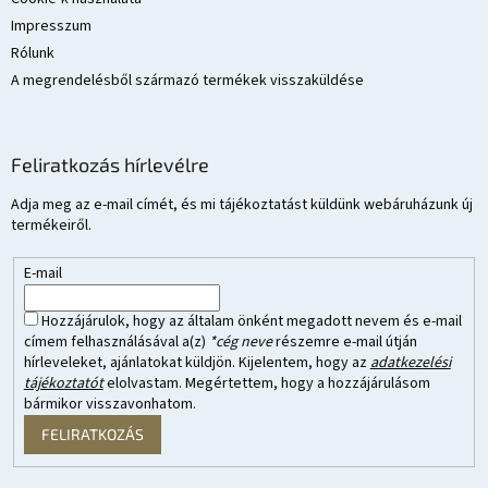
Impresszum
Rólunk
A megrendelésből származó termékek visszaküldése
Feliratkozás hírlevélre
Adja meg az e-mail címét, és mi tájékoztatást küldünk webáruházunk új
termékeiről.
E-mail
Hozzájárulok, hogy az általam önként megadott nevem és e-mail
címem felhasználásával a(z)
*cég neve
részemre e-mail útján
hírleveleket, ajánlatokat küldjön. Kijelentem, hogy az
adatkezelési
tájékoztatót
elolvastam. Megértettem, hogy a hozzájárulásom
bármikor visszavonhatom.
FELIRATKOZÁS