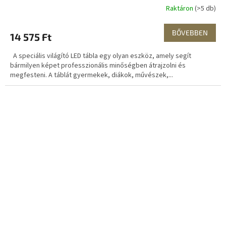
Raktáron
(>5 db)
BŐVEBBEN
14 575 Ft
A speciális világító LED tábla egy olyan eszköz, amely segít
bármilyen képet professzionális minőségben átrajzolni és
megfesteni. A táblát gyermekek, diákok, művészek,...