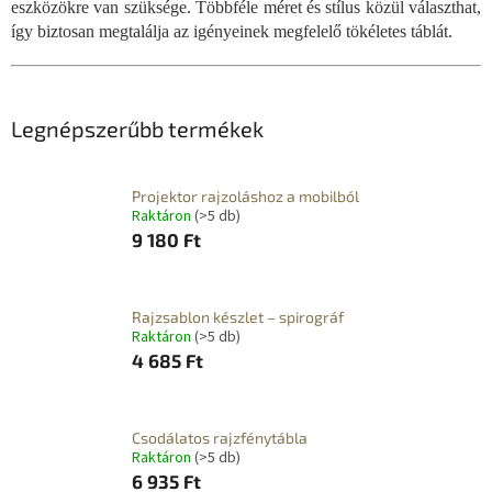
eszközökre van szüksége. Többféle méret és stílus közül választhat,
így biztosan megtalálja az igényeinek megfelelő tökéletes táblát.
Legnépszerűbb termékek
Projektor rajzoláshoz a mobilból
Raktáron
(>5 db)
9 180 Ft
Rajzsablon készlet – spirográf
Raktáron
(>5 db)
4 685 Ft
Csodálatos rajzfénytábla
Raktáron
(>5 db)
6 935 Ft