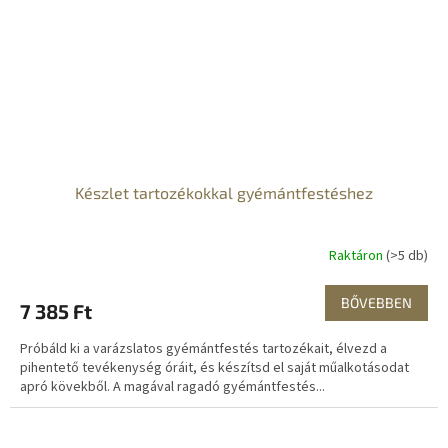
Készlet tartozékokkal gyémántfestéshez
Raktáron
(>5 db)
BŐVEBBEN
7 385 Ft
Próbáld ki a varázslatos gyémántfestés tartozékait, élvezd a
pihentető tevékenység óráit, és készítsd el saját műalkotásodat
apró kövekből. A magával ragadó gyémántfestés...