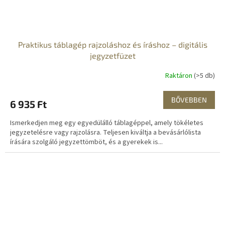
Praktikus táblagép rajzoláshoz és íráshoz – digitális
jegyzetfüzet
Raktáron
(>5 db)
BŐVEBBEN
6 935 Ft
Ismerkedjen meg egy egyedülálló táblagéppel, amely tökéletes
jegyzetelésre vagy rajzolásra. Teljesen kiváltja a bevásárlólista
írására szolgáló jegyzettömböt, és a gyerekek is...