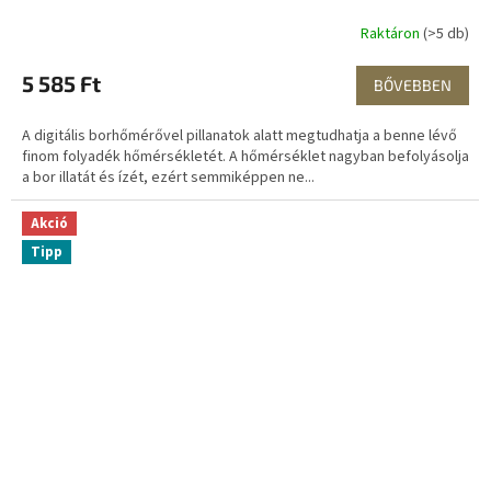
Raktáron
(>5 db)
5 585 Ft
BŐVEBBEN
A digitális borhőmérővel pillanatok alatt megtudhatja a benne lévő
finom folyadék hőmérsékletét. A hőmérséklet nagyban befolyásolja
a bor illatát és ízét, ezért semmiképpen ne...
Akció
Tipp