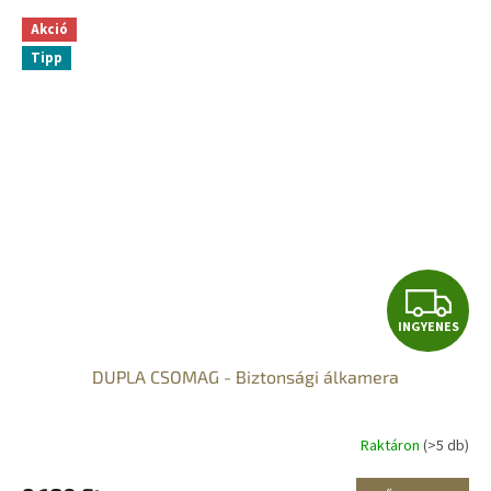
Akció
Tipp
I
INGYENES
N
DUPLA CSOMAG - Biztonsági álkamera
G
Y
Raktáron
(>5 db)
E