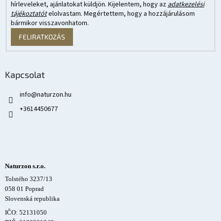
hírleveleket, ajánlatokat küldjön. Kijelentem, hogy az
adatkezelési
tájékoztatót
elolvastam. Megértettem, hogy a hozzájárulásom
bármikor visszavonhatom.
FELIRATKOZÁS
Kapcsolat
info
@
naturzon.hu
+3614450677
Naturzon s.r.o.
Tolstého 3237/13
058 01 Poprad
Slovenská republika
IČO: 52131050