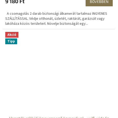
9 180 Ft
BŐVEBBEN
N
A csomagolás 2 darab biztonsági álkamerát tartalmaz INGYENES
E
SZÁLLÍTÁSSAL. Védje otthonát, üzletét, raktárát, garázsát vagy
lakóháza közös területeit. Növelje biztonságát egy...
S
Akció
Tipp