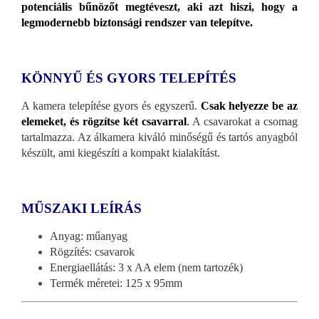
potenciális bűnözőt megtéveszt, aki azt hiszi, hogy a
legmodernebb biztonsági rendszer van telepítve.
KÖNNYŰ ÉS GYORS TELEPÍTÉS
A kamera telepítése gyors és egyszerű.
Csak helyezze be az
elemeket, és rögzítse két csavarral
.
A csavarokat a csomag
tartalmazza. Az álkamera kiváló minőségű és tartós anyagból
készült, ami kiegészíti a kompakt kialakítást.
MŰSZAKI LEÍRÁS
Anyag: műanyag
Rögzítés: csavarok
Energiaellátás: 3 x AA elem (nem tartozék)
Termék méretei: 125 x 95mm