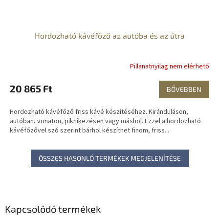
Hordozható kávéfőző az autóba és az útra
Pillanatnyilag nem elérhető
20 865 Ft
BŐVEBBEN
Hordozható kávéfőző friss kávé készítéséhez. Kiránduláson,
autóban, vonaton, piknikezésen vagy máshol. Ezzel a hordozható
kávéfőzővel szó szerint bárhol készíthet finom, friss...
ÖSSZES HASONLÓ TERMÉKEK MEGJELENÍTÉSE
Kapcsolódó termékek