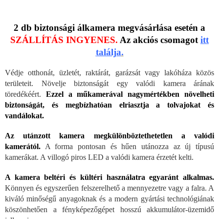
2 db biztonsági álkamera megvásárlása esetén a
SZÁLLÍTÁS INGYENES.
Az akciós csomagot
itt
találja
.
Védje otthonát, üzletét, raktárát, garázsát vagy lakóháza közös
területeit. Növelje biztonságát egy valódi kamera árának
töredékéért.
Ezzel a műkamerával nagymértékben növelheti
biztonságát, és megbízhatóan elriasztja a tolvajokat és
vandálokat.
Az utánzott kamera megkülönböztethetetlen a valódi
kamerától.
A forma pontosan és hűen utánozza az új típusú
kamerákat. A villogó piros LED a valódi kamera érzetét kelti.
A kamera beltéri és kültéri használatra egyaránt alkalmas.
Könnyen és egyszerűen felszerelhető a mennyezetre vagy a falra. A
kiváló minőségű anyagoknak és a modern gyártási technológiának
köszönhetően a fényképezőgépet hosszú akkumulátor-üzemidő