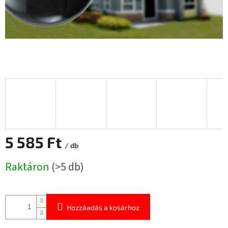
5 585 Ft
/ db
Egységár:
Raktáron
(>5 db)
Hozzáadás a kosárhoz