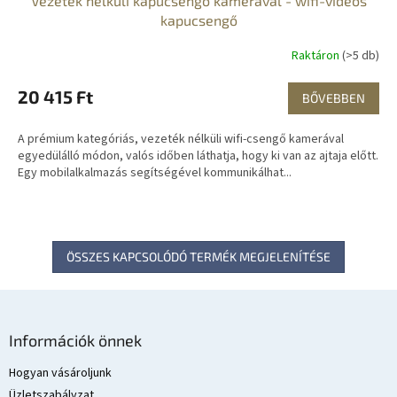
Vezeték nélküli kapucsengő kamerával - wifi-videós
kapucsengő
Raktáron
(>5 db)
20 415 Ft
BŐVEBBEN
A prémium kategóriás, vezeték nélküli wifi-csengő kamerával
egyedülálló módon, valós időben láthatja, hogy ki van az ajtaja előtt.
Egy mobilalkalmazás segítségével kommunikálhat...
ÖSSZES KAPCSOLÓDÓ TERMÉK MEGJELENÍTÉSE
L
á
Információk önnek
b
l
Hogyan vásároljunk
é
Üzletszabályzat