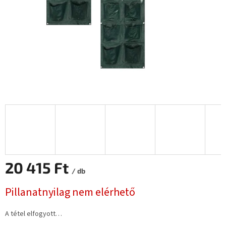
20 415 Ft
/ db
Egységár:
Pillanatnyilag nem elérhető
A tétel elfogyott…