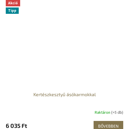
Akció
Tipp
Kertészkesztyű ásókarmokkal
Raktáron
(>5 db)
6 035 Ft
BŐVEBBEN