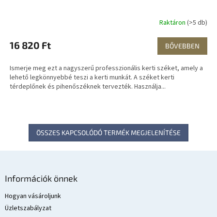
Raktáron
(>5 db)
16 820 Ft
BŐVEBBEN
Ismerje meg ezt a nagyszerű professzionális kerti széket, amely a
lehető legkönnyebbé teszi a kerti munkát. A széket kerti
térdeplőnek és pihenőszéknek tervezték. Használja...
ÖSSZES KAPCSOLÓDÓ TERMÉK MEGJELENÍTÉSE
L
á
Információk önnek
b
l
Hogyan vásároljunk
é
Üzletszabályzat