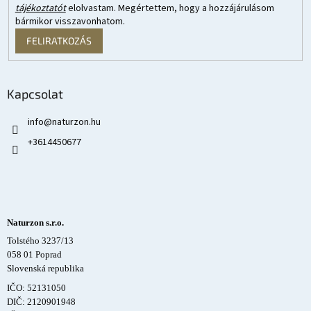
tájékoztatót
elolvastam. Megértettem, hogy a hozzájárulásom
bármikor visszavonhatom.
FELIRATKOZÁS
Kapcsolat
info
@
naturzon.hu
+3614450677
Naturzon s.r.o.
Tolstého 3237/13
058 01 Poprad
Slovenská republika
IČO: 52131050
DIČ: 2120901948