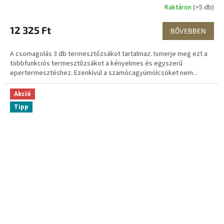
Raktáron
(>5 db)
12 325 Ft
BŐVEBBEN
A csomagolás 3 db termesztőzsákot tartalmaz. Ismerje meg ezt a
többfunkciós termesztőzsákot a kényelmes és egyszerű
epertermesztéshez. Ezenkívül a szamócagyümölcsöket nem...
Akció
Tipp