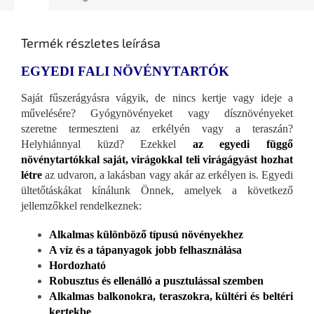
Termék részletes leírása
EGYEDI FALI NÖVÉNYTARTÓK
Saját fűszerágyásra vágyik, de nincs kertje vagy ideje a
művelésére? Gyógynövényeket vagy dísznövényeket
szeretne termeszteni az erkélyén vagy a teraszán?
Helyhiánnyal küzd? Ezekkel
az egyedi függő
növénytartókkal saját, virágokkal teli virágágyást hozhat
létre
az udvaron, a lakásban vagy akár az erkélyen is. Egyedi
ültetőtáskákat kínálunk Önnek, amelyek a következő
jellemzőkkel rendelkeznek:
Alkalmas különböző típusú növényekhez
A víz és a tápanyagok jobb felhasználása
Hordozható
Robusztus és ellenálló a pusztulással szemben
Alkalmas balkonokra, teraszokra, kültéri és beltéri
kertekbe