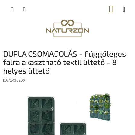
Ugrás
KOSÁR
a
fő
tartalomhoz
DUPLA CSOMAGOLÁS - Függőleges
falra akasztható textil ültető - 8
helyes ültető
DA71436799