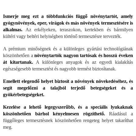
Ismerje meg ezt a többfunkciós függő növénytartót, amely
gyógynövények, eper, virágok és más növények termesztésére is
alkalmas.
Az erkélyeken, teraszokon, kertekben és bármilyen
kültéri vagy beltéri helyiségben történő termesztésre tervezték.
A prémium minőségnek és a különleges gyártási technológiának
köszönhetően a
növénytartók nagyon tartósak és hosszú éveken
át kitartanak.
A különleges anyagok és az egyedi kialakítás
egészségesebb termesztést és nagyobb termést biztosítanak.
Emellett elegendő helyet biztosít a növények növekedéséhez, és
segít megelőzni a talajból terjedő betegségeket és a
gyökérbetegségeket.
Kezelése a lehető legegyszerűbb, és a speciális lyukaknak
köszönhetően bárhol kényelmesen rögzíthető.
Ráadásul a
függőleges termesztésnek köszönhetően rengeteg helyet takaríthat
meg.