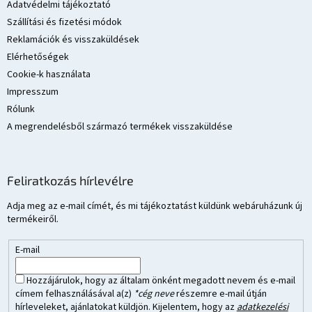
c
Adatvédelmi tájékoztató
Szállítási és fizetési módok
Reklamációk és visszaküldések
Elérhetőségek
Cookie-k használata
Impresszum
Rólunk
A megrendelésből származó termékek visszaküldése
Feliratkozás hírlevélre
Adja meg az e-mail címét, és mi tájékoztatást küldünk webáruházunk új
termékeiről.
E-mail
Hozzájárulok, hogy az általam önként megadott nevem és e-mail
címem felhasználásával a(z)
*cég neve
részemre e-mail útján
hírleveleket, ajánlatokat küldjön. Kijelentem, hogy az
adatkezelési