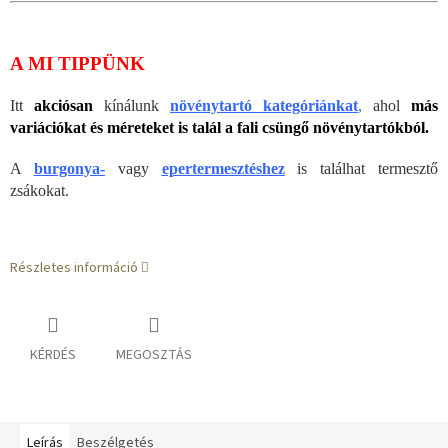
A MI TIPPÜNK
Itt
akciósan
kínálunk
növénytartó kategóriánkat
,
ahol
más
variációkat és méreteket is talál a fali csüngő növénytartókból.
A
burgonya-
vagy
epertermesztéshez
is találhat termesztő
zsákokat.
Részletes információ
KÉRDÉS
MEGOSZTÁS
Leírás
Beszélgetés