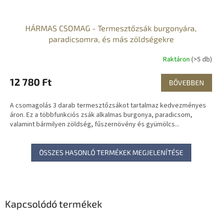
HÁRMAS CSOMAG - Termesztőzsák burgonyára,
paradicsomra, és más zöldségekre
Raktáron
(>5 db)
12 780 Ft
BŐVEBBEN
A csomagolás 3 darab termesztőzsákot tartalmaz kedvezményes
áron. Ez a többfunkciós zsák alkalmas burgonya, paradicsom,
valamint bármilyen zöldség, fűszernövény és gyümölcs...
ÖSSZES HASONLÓ TERMÉKEK MEGJELENÍTÉSE
Kapcsolódó termékek