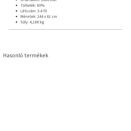
Űrtartalom: 1880 liter
Töltelék: 80%
Létszám: 3-4 fő
Méretek: 244 x 61 cm
Súly: 4,188 kg