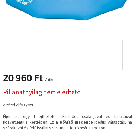
20 960 Ft
/ db
Egységár:
Pillanatnyilag nem elérhető
A tétel elfogyott…
Éljen át egy felejthetetlen kalandot családjával és barátaival
közvetlenül a kertjében. Ez
a bővítő medence
ideális választás, ha
szórakozni és felfrissülni szeretne a forró nyári napokon.