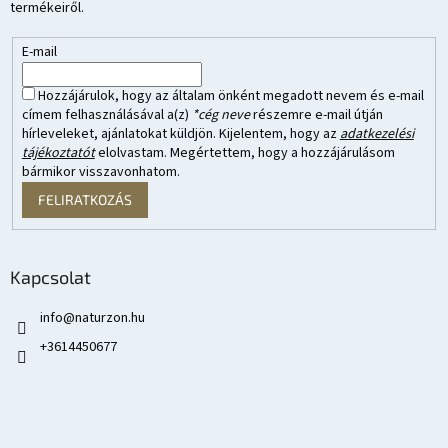
termékeiről.
E-mail
Hozzájárulok, hogy az általam önként megadott nevem és e-mail
címem felhasználásával a(z)
*cég neve
részemre e-mail útján
hírleveleket, ajánlatokat küldjön. Kijelentem, hogy az
adatkezelési
tájékoztatót
elolvastam. Megértettem, hogy a hozzájárulásom
bármikor visszavonhatom.
FELIRATKOZÁS
Kapcsolat
info
@
naturzon.hu
+3614450677