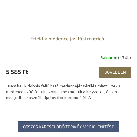
Effektív medence javítási matricák
Raktáron
(>5 db)
5 585 Ft
BŐVEBBEN
Nem kell kidobnia felfújható medencéjét sérülés miatt. Ezek a
medencejavító foltok azonnal megmentik a helyzetet, és Ön
nyugodtan használhatja tovább medencéjét. A...
ÖSSZES KAPCSOLÓDÓ TERMÉK MEGJELENÍTÉSE