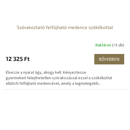
Szórakoztató felfújható medence szökőkúttal
Raktáron
(>5 db)
12 325 Ft
BŐVEBBEN
Élvezze a nyarat úgy, ahogy kell. Kényeztesse
gyermekeit felejthetetlen szórakozással ezzel a szökőkúttal
ellátott felfújható medencével, amely a legmelegebb...