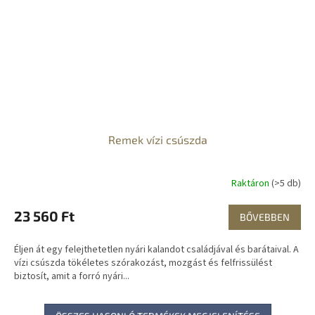
Remek vízi csúszda
Raktáron
(>5 db)
23 560 Ft
BŐVEBBEN
Éljen át egy felejthetetlen nyári kalandot családjával és barátaival. A
vízi csúszda tökéletes szórakozást, mozgást és felfrissülést
biztosít, amit a forró nyári...