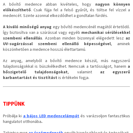
A bővítő medence abban kivételes, hogy
nagyon könnyen
előkészíthető
. Csak fújja fel a felső gyűrűt, és töltse fel vízzel a
medencét. Szinte azonnal elkezdődhet a gondtalan fürdés.
A kiváló minőségű anyag
egy bővítő medencénél magától értetődő.
Így biztosítva van a szúrással vagy egyéb
mechanikai sérülésekkel
szembeni ellenállás
. Azonban minden bizonnyal elégedett lesz
az
UV-sugárzással szembeni ellenálló képességével
, aminek
köszönhetően a medence hosszú élettartamú.
Az anyag, amelyből a bővítő medence készül, más nagyszerű
tulajdonságokkal is büszkélkedhet. Nemcsak a tartósságot, hanem
a
hőszigetelő tulajdonságokat
, valamint
az egyszerű
karbantartást és tisztítást
is értékelni fogja.
TIPPÜNK
Próbálja ki
a bájos LED medencelámpát
és varázsoljon fantasztikus
hangulatot otthonába
.