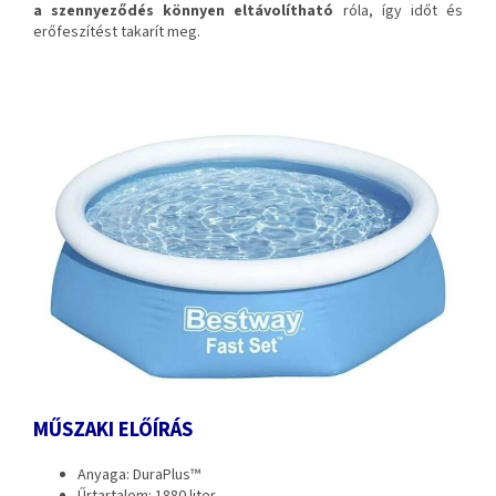
a szennyeződés könnyen eltávolítható
róla, így időt és
erőfeszítést takarít meg.
MŰSZAKI ELŐÍRÁS
Anyaga: DuraPlus™