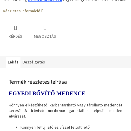
Tekintse meg
az úszómedencék
egyéb
kiegészítéseit és tartozékait.
Részletes információ
KÉRDÉS
MEGOSZTÁS
Leírás
Beszélgetés
Termék részletes leírása
EGYEDI BŐVÍTŐ MEDENCE
Könnyen elkészíthető, karbantartható vagy tárolható medencét
keres?
A bővítő medence
garantáltan teljesíti minden
elvárását.
Könnyen felfújható és vízzel feltölthető