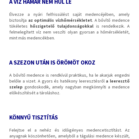
A VÍZ HAMAR NEM HŰL LE
Élvezze a nyári felfrissülést saját medencéjében, amely
biztosítja
az optimális vízhőmérsékletet
. A bővítő medence
tökéletes
hőszigetelő tulajdonságokkal
is rendelkezik. A
felmelegített víz nem veszíti olyan gyorsan a hőmérsékletét,
mint más medencékben.
A SZEZON UTÁN IS ÖRÖMÖT OKOZ
A bővítő medence is rendkívül praktikus, ha le akarjuk engedni
belőle a vizet. A gyors és hatékony leeresztésről
a leeresztő
szelep
gondoskodik, amely nagyban megkönnyíti a medence
előkészítését a tároláshoz.
KÖNNYŰ TISZTÍTÁS
Felejtse el a nehéz és időigényes medencetisztítást. Az
anyagnak köszönhetően, amelyből a tágulási medence készült,