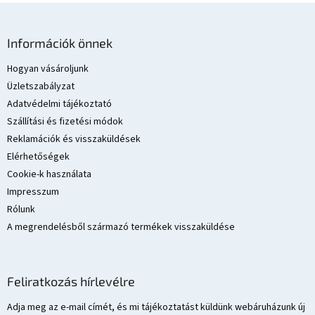
L
á
Információk önnek
b
l
Hogyan vásároljunk
é
Üzletszabályzat
c
Adatvédelmi tájékoztató
Szállítási és fizetési módok
Reklamációk és visszaküldések
Elérhetőségek
Cookie-k használata
Impresszum
Rólunk
A megrendelésből származó termékek visszaküldése
Feliratkozás hírlevélre
Adja meg az e-mail címét, és mi tájékoztatást küldünk webáruházunk új