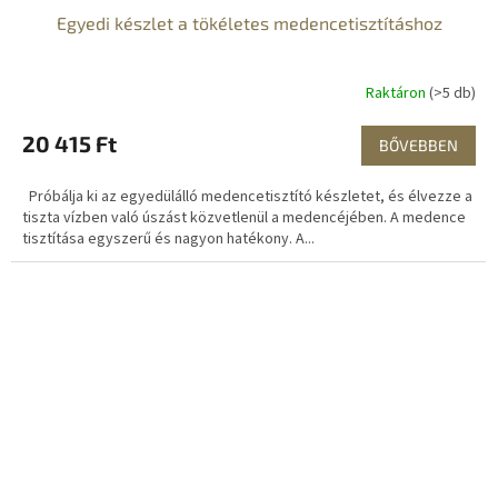
Egyedi készlet a tökéletes medencetisztításhoz
Raktáron
(>5 db)
20 415 Ft
BŐVEBBEN
Próbálja ki az egyedülálló medencetisztító készletet, és élvezze a
tiszta vízben való úszást közvetlenül a medencéjében. A medence
tisztítása egyszerű és nagyon hatékony. A...