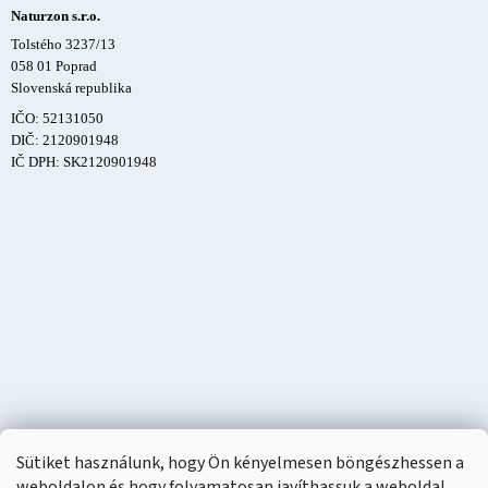
Naturzon s.r.o.
Tolstého 3237/13
058 01 Poprad
Slovenská republika
IČO: 52131050
DIČ: 2120901948
IČ DPH: SK2120901948
Sütiket használunk, hogy Ön kényelmesen böngészhessen a
weboldalon és hogy folyamatosan javíthassuk a weboldal