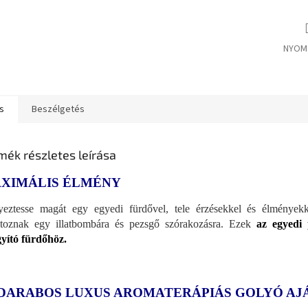
NYOM
s
Beszélgetés
mék részletes leírása
XIMÁLIS ÉLMÉNY
eztesse magát egy egyedi fürdővel, tele érzésekkel és élményekke
ltoznak egy illatbombára és pezsgő szórakozásra. Ezek
az egyedi 
yító fürdőhöz.
 DARABOS LUXUS AROMATERÁPIÁS GOLYÓ A