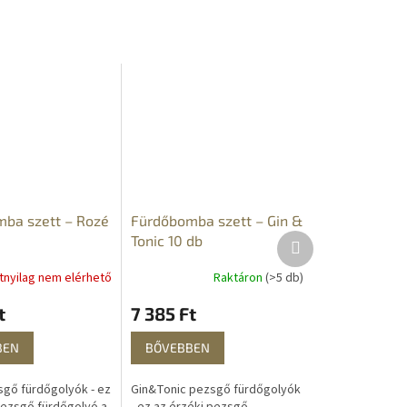
 és fürdőkádba.
mindent...
.
ba szett – Rozé
Fürdőbomba szett – Gin &
Következő
Tonic 10 db
termék
atnyilag nem elérhető
Raktáron
(>5 db)
t
7 385 Ft
BEN
BŐVEBBEN
gő fürdőgolyók - ez
Gin&Tonic pezsgő fürdőgolyók