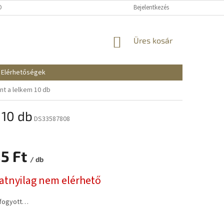
KOZTATÓ
SZÁLLÍTÁSI ÉS FIZETÉSI MÓDOK
Bejelentkezés
REKLAMÁCIÓK ÉS VISSZAKÜ
KOSÁR
Üres kosár
Elérhetőségek
nt a lelkem 10 db
 10 db
DS33587808
85 Ft
/ db
:
natnyilag nem elérhető
lfogyott…