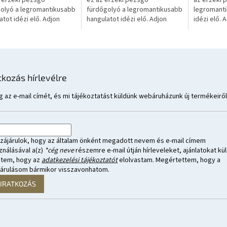
z érzéki pezsgő
ez az érzéki pezsgő
az érzéki 
olyó a legromantikusabb
fürdőgolyó a legromantikusabb
legromanti
atot idézi elő. Adjon
hangulatot idézi elő. Adjon
idézi elő.
zirmokat a fürdőjéhez,
rózsaszirmokat a fürdőjéhez,
a fürdőjéhe
 át a
és élje át a
legromanti
antikusabb,...
legromantikusabb,...
tkozás hírlevélre
 az e-mail címét, és mi tájékoztatást küldünk webáruházunk új termékeiről
zájárulok, hogy az általam önként megadott nevem és e-mail címem
ználásával a(z)
*cég neve
részemre e-mail útján hírleveleket, ajánlatokat kül
ntem, hogy az
adatkezelési tájékoztatót
elolvastam. Megértettem, hogy a
járulásom bármikor visszavonhatom.
LIRATKOZÁS