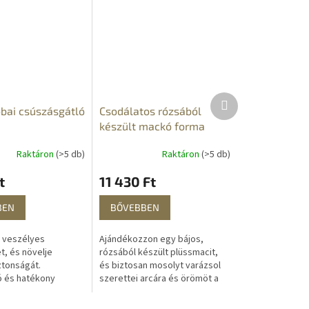
Következő
bai csúszásgátló
Csodálatos rózsából
termék
készült mackó forma
Raktáron
(>5 db)
Raktáron
(>5 db)
t
11 430 Ft
BEN
BŐVEBBEN
a veszélyes
Ajándékozzon egy bájos,
t, és növelje
rózsából készült plüssmacit,
ztonságát.
és biztosan mosolyt varázsol
ó és hatékony
szerettei arcára és örömöt a
kínálunk Önnek -
szívébe. Ideális ajándék. Ez a
ló szőnyeg a
rózsából készült mackó