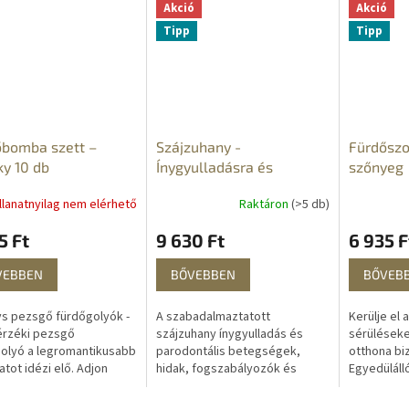
Akció
Akció
Tipp
Tipp
őbomba szett –
Szájzuhany -
Fürdőszo
y 10 db
Ínygyulladásra és
szőnyeg
fájdalomra,
llanatnyilag nem elérhető
Raktáron
(>5 db)
parodontitiszre
Ínygyulladás és
5 Ft
9 630 Ft
6 935 F
parodontális betegség
esetén
VEBBEN
BŐVEBBEN
BŐVEB
s pezsgő fürdőgolyók -
A szabadalmaztatott
Kerülje el 
érzéki pezsgő
szájzuhany ínygyulladás és
sérüléseke
olyó a legromantikusabb
parodontális betegségek,
otthona bi
atot idézi elő. Adjon
hidak, fogszabályozók és
Egyedüláll
zirmokat a fürdőjéhez,
fogközti tisztítás esetén a
megoldást 
 át a
megfelelő választás a fogak
csúszásgát