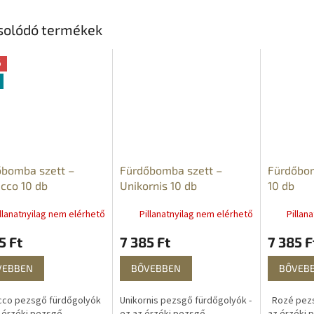
antikusabb,...
napi tisztításához. A...
zuhanyzóba
Mostantól..
solódó termékek
ó
őbomba szett –
Fürdőbomba szett –
Fürdőbom
cco 10 db
Unikornis 10 db
10 db
llanatnyilag nem elérhető
Pillanatnyilag nem elérhető
Pillan
5 Ft
7 385 Ft
7 385 F
VEBBEN
BŐVEBBEN
BŐVEB
cco pezsgő fürdőgolyók
Unikornis pezsgő fürdőgolyók -
Rozé pezs