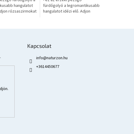
pezsgő fürdőgolyó a
- ez az érzéki pezsgő
kusabb hangulatot
fürdőgolyó a legromantikusabb
 Adjon rózsaszirmokat
hangulatot idézi elő. Adjon
z, és élje át a
rózsaszirmokat a fürdőjéhez,
kusabb,...
és élje át a
legromantikusabb,...
Kapcsolat
.
info
@
naturzon.hu
+3614450677
djön.