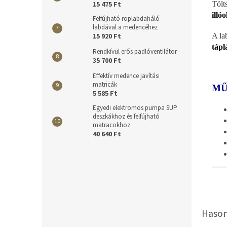
Tölt
15 475 Ft
illó
Felfújható röplabdaháló
labdával a medencéhez
A la
15 920 Ft
tápl
Rendkívül erős padlóventilátor
35 700 Ft
Effektív medence javítási
matricák
MŰ
5 585 Ft
Egyedi elektromos pumpa SUP
deszkákhoz és felfújható
matracokhoz
40 640 Ft