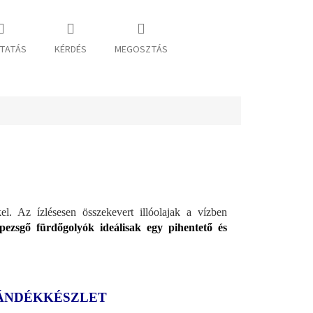
TATÁS
KÉRDÉS
MEGOSZTÁS
l. Az ízlésesen összekevert illóolajak a vízben
pezsgő fürdőgolyók ideálisak egy pihentető és
JÁNDÉKKÉSZLET