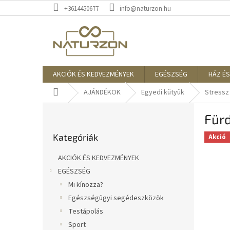
Ugrás
+3614450677
info@naturzon.hu
a
fő
tartalomhoz
AKCIÓK ÉS KEDVEZMÉNYEK
EGÉSZSÉG
HÁZ ÉS
Kezdőlap
AJÁNDÉKOK
Egyedi kütyük
Stressz
O
Fürd
l
Kategóriák
d
Kategóriák
átugrása
Akció
a
l
AKCIÓK ÉS KEDVEZMÉNYEK
s
EGÉSZSÉG
ó
Mi kínozza?
p
a
Egészségügyi segédeszközök
n
Testápolás
e
Sport