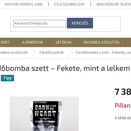
HOGYAN VÁSÁROLJUNK
ÜZLETSZABÁLYZAT
ADATVÉDELMI TÁJÉ
KERESÉS
 KERT
AJÁNDÉKOK
JÁTÉKOK
INGYENES SZÁLLÍTÁS
 elleni eszközök
Fürdőbombák
Fürdőbomba szett – Fekete, mi
őbomba szett – Fekete, mint a lelkem
Tipp
7 3
Egységár
Pilla
A tétel e