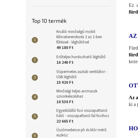
Ez a
fürd
Top 10 termék
Kiváló minőségű mobil
AZ
klímaberendezés 2 az 1-ben
fűtéssel - léghűtővel
49 180 Ft
Für
fürd
Erőteljes hordozható léghűtő
kezel
16 240 Ft
Vízpermetes asztali ventilátor -
USB léghűtő
15 920 Ft
OT
Minőségi teljes arcmaszk
sznorkelezéshez
Az a
10 530 Ft
ki a
Egyedülálló foci visszapattanó
háló - visszapattanó fal focihoz
22 665 Ft
HO
Úszómedence ph és klór mérő
eszköz