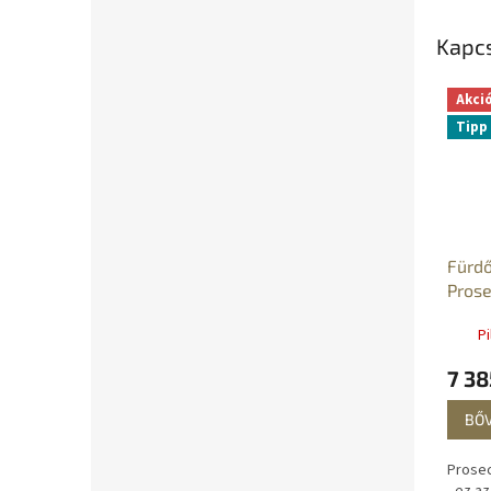
legrom
Kapc
Akci
Tipp
Fürd
Prose
Pi
7 38
BŐ
Prose