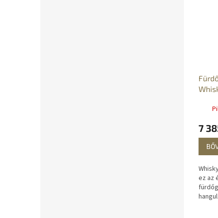
Fürd
Whisk
Pi
7 38
BŐ
Whisky
ez az 
fürdőg
hangul
rózsas
és élje