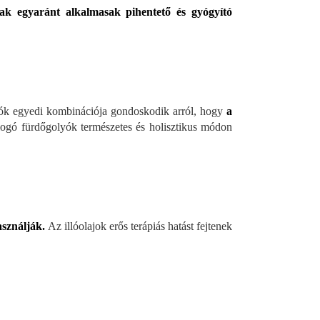
ak egyaránt alkalmasak pihentető és gyógyító
sók egyedi kombinációja gondoskodik arról, hogy
a
logó fürdőgolyók természetes és holisztikus módon
használják.
Az illóolajok erős terápiás hatást fejtenek