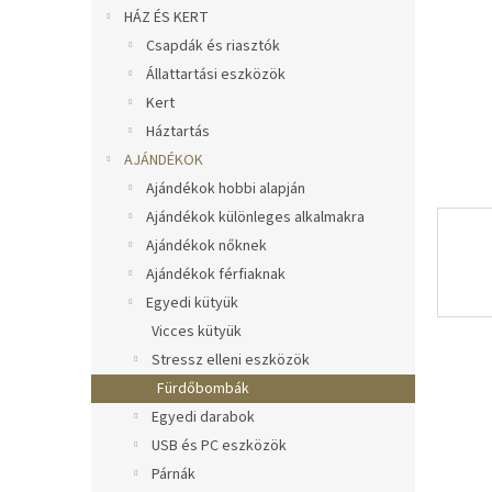
l
HÁZ ÉS KERT
Csapdák és riasztók
Állattartási eszközök
Kert
Háztartás
AJÁNDÉKOK
Ajándékok hobbi alapján
Ajándékok különleges alkalmakra
Ajándékok nőknek
Ajándékok férfiaknak
Egyedi kütyük
Vicces kütyük
Stressz elleni eszközök
Fürdőbombák
Egyedi darabok
USB és PC eszközök
Párnák