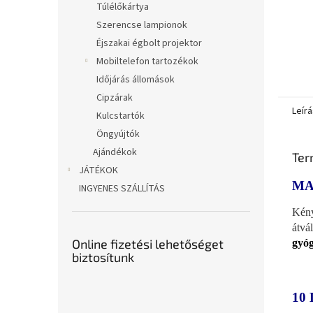
Túlélőkártya
Szerencse lampionok
Éjszakai égbolt projektor
Mobiltelefon tartozékok
Időjárás állomások
Cipzárak
Leírá
Kulcstartók
Öngyújtók
Ajándékok
Ter
JÁTÉKOK
MA
INGYENES SZÁLLÍTÁS
Kény
átvá
Online fizetési lehetőséget
gyóg
biztosítunk
10