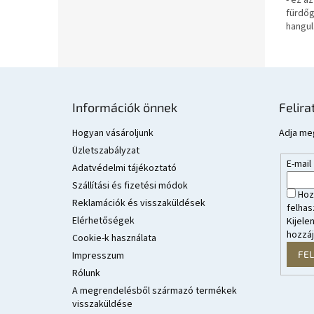
- ez a
fürdőg
hangul
rózsas
és élje
legrom
L
á
Információk önnek
Felira
b
l
Hogyan vásároljunk
Adja meg
é
Üzletszabályzat
E-mail
c
Adatvédelmi tájékoztató
Szállítási és fizetési módok
Hoz
Reklamációk és visszaküldések
felhas
Elérhetőségek
Kijele
hozzá
Cookie-k használata
FE
Impresszum
Rólunk
A megrendelésből származó termékek
visszaküldése