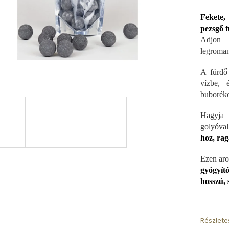
Fekete,
pezsgő f
Adjon 
legromant
A fürdő
vízbe, 
buborék
Hagyja 
golyóval
hoz, rag
Ezen aro
gyógyító
hosszú, 
Részlete