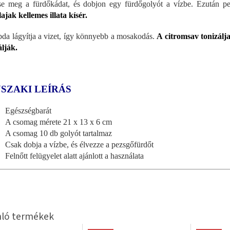
se meg a fürdőkádat, és dobjon egy fürdőgolyót a vízbe. Ezután pez
olajak kellemes illata kísér.
bda lágyítja a vizet, így könnyebb a mosakodás.
A citromsav tonizálja
álják.
SZAKI LEÍRÁS
Egészségbarát
A csomag mérete 21 x 13 x 6 cm
A csomag 10 db golyót tartalmaz
Csak dobja a vízbe, és élvezze a pezsgőfürdőt
Felnőtt felügyelet alatt ajánlott a használata