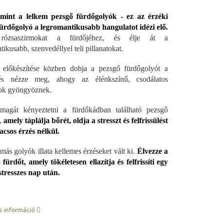
 mint a lelkem pezsgő fürdőgolyók - ez az érzéki
ürdőgolyó a legromantikusabb hangulatot idézi elő.
rózsaszirmokat a fürdőjéhez, és élje át a
ikusabb, szenvedéllyel teli pillanatokat.
 előkészítése közben dobja a pezsgő fürdőgolyót a
és nézze meg, ahogy az élénkszínű, csodálatos
ok gyöngyöznek.
magát kényeztetni a fürdőkádban található pezsgő
,
amely táplálja bőrét, oldja a stresszt és felfrissülést
acsos érzés nélkül.
más golyók illata kellemes érzéseket vált ki.
Élvezze a
 fürdőt, amely tökéletesen ellazítja és felfrissíti egy
stresszes nap után.
s információ