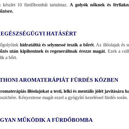
 készlet 10 fürdőbombát tartalmaz.
A golyók nőknek és férfiakn
őzésre.
 EGÉSZSÉGÜGYI HATÁSÉRT
dőgolyóink
hidratálttá és selymessé teszik a bőrét
.
Az illóolajak és 
őzés után kipihentnek és regeneráltnak érezze magát
.
Ezek a csil
ik a bőrt.
THONI AROMATERÁPIÁT FÜRDÉS KÖZBEN
romaterápiás illóolajokat a testi, lelki és mentális jólét javítására 
 pszichére. Kényeztesse magát ezzel a gyógyító kezeléssel fürdés során.
GYAN MŰKÖDIK A FÜRDŐBOMBA