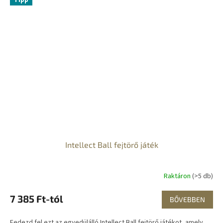
Intellect Ball fejtörő játék
Raktáron
(>5 db)
7 385 Ft-tól
BŐVEBBEN
Fedezd fel ezt az egyedülálló Intellect Ball fejtörő játékot, amely