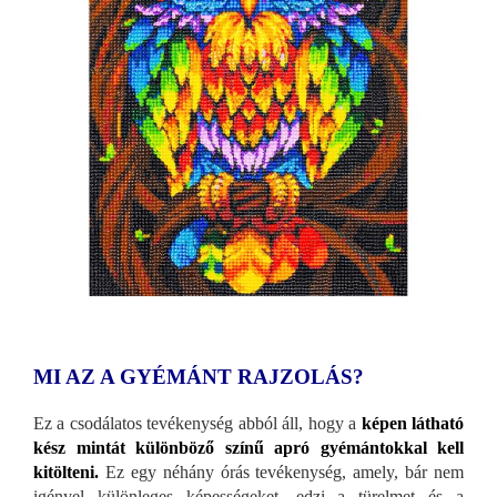
MI AZ A GYÉMÁNT RAJZOLÁS?
Ez a csodálatos tevékenység abból áll, hogy a
képen látható
kész mintát különböző színű apró gyémántokkal kell
kitölteni.
Ez egy néhány órás tevékenység, amely, bár nem
igényel különleges képességeket, edzi a türelmet és a