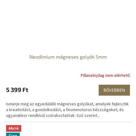
Neodímium mágneses golyók 5mm
Pillanatnyilag nem elérhető
5 399 Ft
BŐVEBBEN
Ismerje meg az egyedülálló mágneses golyókat, amelyek fejlesztik
a kreativitást, a gondolkodást, a finommotoros készségeket, és
ugyanakkor rendkívül szórakoztatóak. Szó szerint...
Akció
Tipp