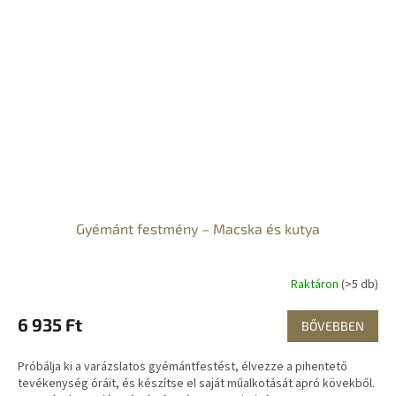
Gyémánt festmény – Macska és kutya
Raktáron
(>5 db)
6 935 Ft
BŐVEBBEN
Próbálja ki a varázslatos gyémántfestést, élvezze a pihentető
tevékenység óráit, és készítse el saját műalkotását apró kövekből.