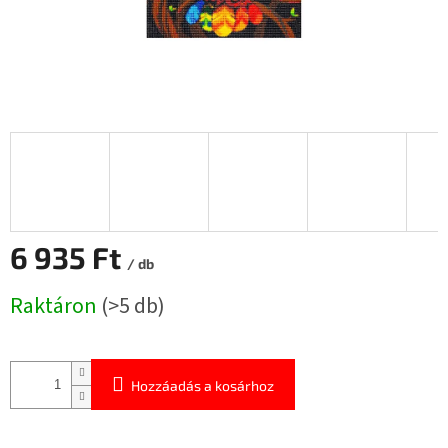
6 935 Ft
/ db
Egységár:
Raktáron
(>5 db)
Hozzáadás a kosárhoz