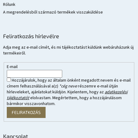
Rólunk
A megrendelésből származó termékek visszaküldése
Feliratkozás hírlevélre
Adja meg az e-mail címét, és mi tájékoztatást küldünk webáruházunk új
termékeiről.
E-mail
Hozzájárulok, hogy az általam önként megadott nevem és e-mail
címem felhasználásával a(z)
*cég neve
részemre e-mail útján
hírleveleket, ajánlatokat küldjön. Kijelentem, hogy az
adatkezelési
tájékoztatót
elolvastam. Megértettem, hogy a hozzájárulásom
bármikor visszavonhatom.
FELIRATKOZÁS
Kapcsolat