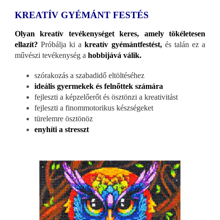
KREATÍV GYÉMÁNT FESTÉS
Olyan kreatív tevékenységet keres, amely tökéletesen
ellazít?
Próbálja ki a
kreatív gyémántfestést,
és talán ez a
művészi tevékenység a
hobbijává válik.
szórakozás a szabadidő eltöltéséhez
ideális gyermekek és felnőttek számára
fejleszti a képzelőerőt és ösztönzi a kreativitást
fejleszti a finommotorikus készségeket
türelemre ösztönöz
enyhíti a stresszt