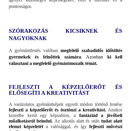
pontosságot.
SZÓRAKOZÁS KICSIKNEK ÉS
NAGYOKNAK
A gyémántfestés valóban
megfelelő szabadidős időtöltés
gyermekek és felnőttek számára
. Azonban
ki kell
választani a megfelelő gyémántmozaik témát.
FEJLESZTI A KÉPZELŐERŐT ÉS
ELŐSEGÍTI A KREATIVITÁST
A varázslatos gyémántképek egyedi módon történő festése
fejleszti a képzelőerőt és ösztönzi a kreativitást.
Amikor
kezedbe kerül egy képsablon, a
fantáziád a jövőbeli
műalkotásról beindul.
Az alkotás alatt és után
tudat alatt
elemzi képzeletét
a valósággal, és így
fejleszti művészi