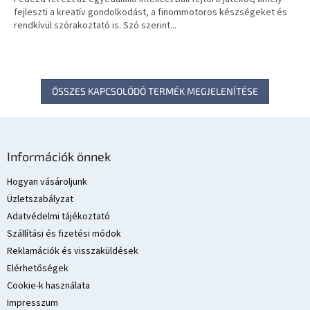
fejleszti a kreatív gondolkodást, a finommotoros készségeket és
rendkívül szórakoztató is. Szó szerint...
ÖSSZES KAPCSOLÓDÓ TERMÉK MEGJELENÍTÉSE
L
á
Információk önnek
b
l
Hogyan vásároljunk
é
Üzletszabályzat
c
Adatvédelmi tájékoztató
Szállítási és fizetési módok
Reklamációk és visszaküldések
Elérhetőségek
Cookie-k használata
Impresszum