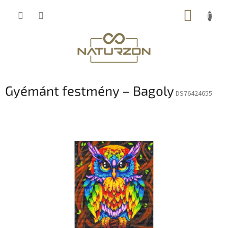
Ugrás
KOSÁR
a
fő
tartalomhoz
Gyémánt festmény – Bagoly
DS76424655