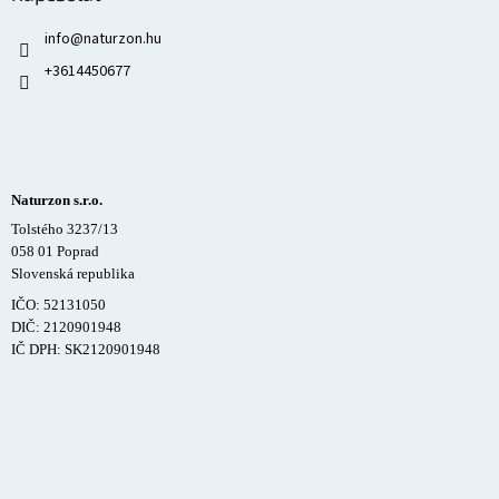
info
@
naturzon.hu
+3614450677
Naturzon s.r.o.
Tolstého 3237/13
058 01 Poprad
Slovenská republika
IČO: 52131050
DIČ: 2120901948
IČ DPH: SK2120901948