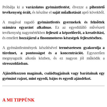
Próbálja ki a
varázslatos gyémántfestést
,
élvezze a
pihentető
tevékenység óráit,
és készítse el
saját műalkotását
apró kövekből.
A magával ragadó
gyémántfestés gyermekek és felnőttek
számára egyaránt alkalmas
.
Ez az egyedülálló művészeti
tevékenység nagymértékben
fejleszti a képzelőerőt, a kreativitást,
és emellett
hozzájárul a finommotoros készségek fejlesztéséhez.
A gyémántfestmények készítésével
természetesen gyakorolja a
türelmet, a pontosságot és a koncentrációt.
Egyszerűen
megnyugszik alkotás közben, és ez nagyon jól működik a
stresszoldásban.
Ajándékozzon magának, családtagjainak vagy barátainak egy
gyémánt rajzot, mint egyedi, bájos és egyedi ajándékot.
A MI TIPPÜNK