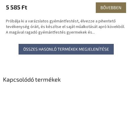
5 585 Ft
BŐVEBBEN
Próbálja ki a varázslatos gyémántfestést, élvezze a pihentető
tevékenység óráit, és készítse el saját műalkotását apró kövekből.
A magával ragadó gyémántfestés gyermekek és...
ÖSSZES HASONLÓ TERMÉKEK MEGJELENÍTÉSE
Kapcsolódó termékek