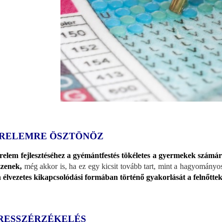
RELEMRE ÖSZTÖNÖZ
relem fejlesztéséhez a gyémántfestés tökéletes a gyermekek számár
zzenek,
még akkor is, ha ez egy kicsit tovább tart, mint a hagyományo
n élvezetes kikapcsolódási formában történő gyakorlását a felnőttek 
RESSZÉRZÉKELÉS