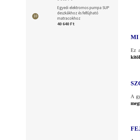
Egyedi elektromos pumpa SUP
deszkákhoz és felfújható
matracokhoz
40 640 Ft
MI
Ez a
kitöl
SZ
A gy
megf
FE