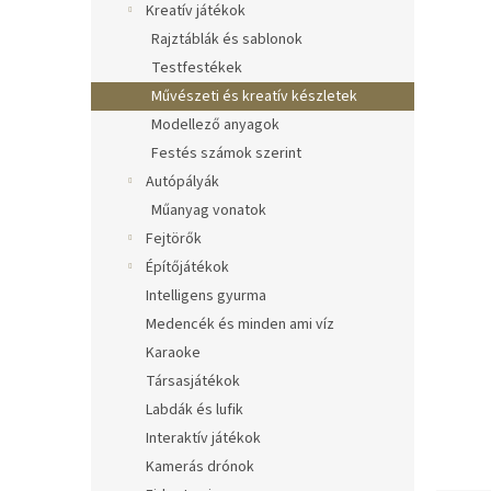
Kreatív játékok
Rajztáblák és sablonok
Testfestékek
Művészeti és kreatív készletek
Modellező anyagok
Festés számok szerint
Autópályák
Műanyag vonatok
Fejtörők
Építőjátékok
Intelligens gyurma
Medencék és minden ami víz
Karaoke
Társasjátékok
Labdák és lufik
Interaktív játékok
Kamerás drónok