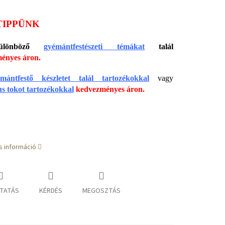
TIPPÜNK
ülönböző
gyémántfestészeti témákat
talál
ényes áron.
mántfestő készletet talál tartozékokkal
vagy
s tokot tartozékokkal
kedvezményes áron.
s információ
TATÁS
KÉRDÉS
MEGOSZTÁS