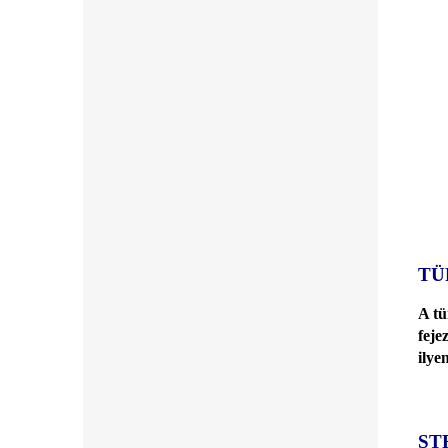
TÜ
A tü
feje
ilye
ST