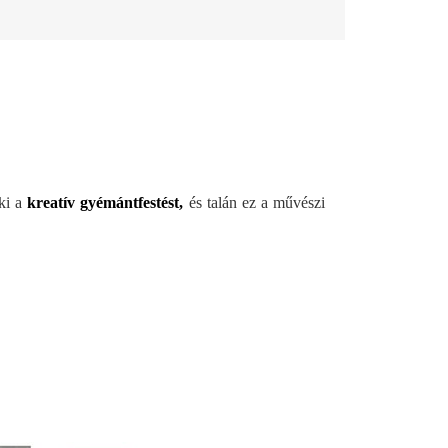
ki a
kreatív gyémántfestést,
és talán ez a művészi