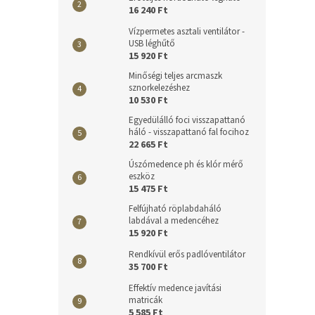
16 240 Ft
Vízpermetes asztali ventilátor -
USB léghűtő
15 920 Ft
Minőségi teljes arcmaszk
sznorkelezéshez
10 530 Ft
Egyedülálló foci visszapattanó
háló - visszapattanó fal focihoz
22 665 Ft
Úszómedence ph és klór mérő
eszköz
15 475 Ft
Felfújható röplabdaháló
labdával a medencéhez
15 920 Ft
Rendkívül erős padlóventilátor
35 700 Ft
Effektív medence javítási
matricák
5 585 Ft