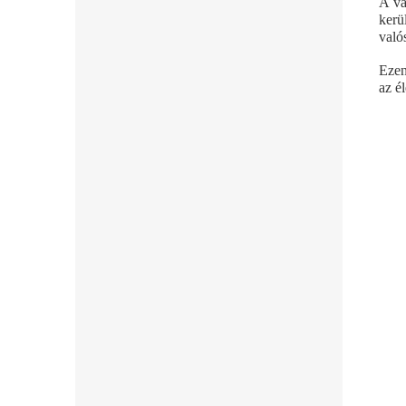
A va
kerü
való
Ezen
az é