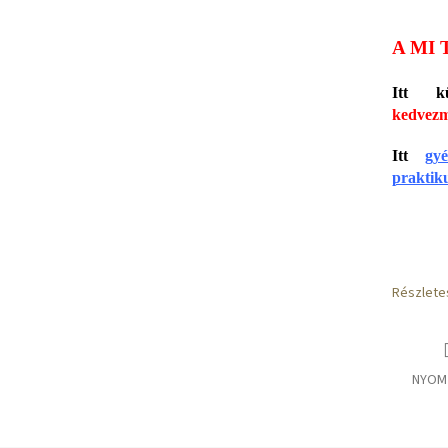
A MI 
Itt k
kedvezm
Itt
gyé
praktiku
Részlete
NYOM