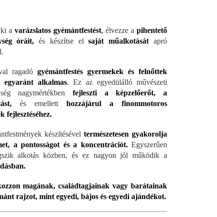
 ki a
varázslatos gyémántfestést
,
élvezze a
pihentető
ség óráit,
és készítse el
saját műalkotását
apró
.
val ragadó
gyémántfestés gyermekek és felnőttek
 egyaránt alkalmas
.
Ez az egyedülálló művészeti
nység nagymértékben
fejleszti a képzelőerőt, a
ást,
és emellett
hozzájárul a finommotoros
k fejlesztéséhez.
ntfestmények készítésével
természetesen gyakorolja
met, a pontosságot és a koncentrációt.
Egyszerűen
szik alkotás közben, és ez nagyon jól működik a
ldásban.
ozzon magának, családtagjainak vagy barátainak
ánt rajzot, mint egyedi, bájos és egyedi ajándékot.