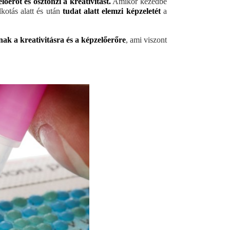
előerőt és ösztönzi a kreativitást.
Amikor kezedbe
kotás alatt és után
tudat alatt elemzi képzeletét
a
nak a kreativitásra és a képzelőerőre
, ami viszont