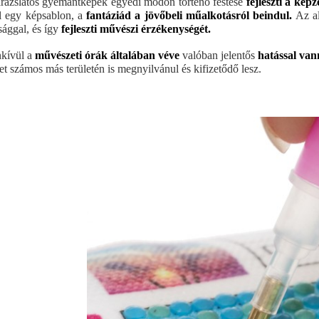
rázslatos gyémántképek egyedi módon történő festése
fejleszti a képz
l egy képsablon, a
fantáziád a jövőbeli műalkotásról beindul.
Az al
sággal, és így
fejleszti művészi érzékenységét.
kívül a
művészeti órák általában véve
valóban jelentős
hatással van
let számos más területén is megnyilvánul és kifizetődő lesz.