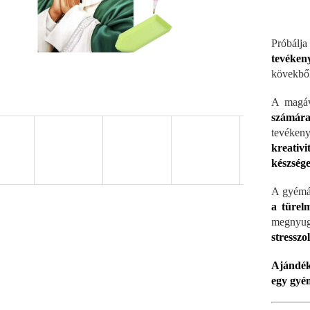
Próbálja
tevékeny
kövekből
A magá
számára
tevéke
kreativit
készsége
A gyémá
a türel
megnyug
stresszo
Ajándék
egy gyém