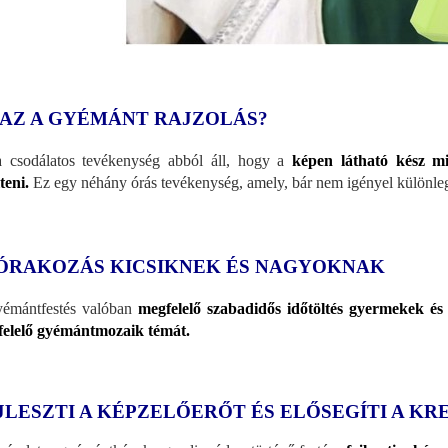
 AZ A GYÉMÁNT RAJZOLÁS?
 csodálatos tevékenység abból áll, hogy a
képen látható kész m
teni.
Ez egy néhány órás tevékenység, amely, bár nem igényel különlege
ÓRAKOZÁS KICSIKNEK ÉS NAGYOKNAK
émántfestés valóban
megfelelő szabadidős időtöltés gyermekek és
elelő gyémántmozaik témát.
JLESZTI A KÉPZELŐERŐT ÉS ELŐSEGÍTI A KR