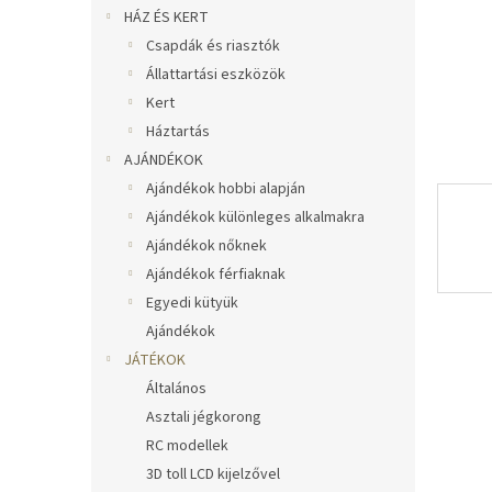
l
HÁZ ÉS KERT
Csapdák és riasztók
Állattartási eszközök
Kert
Háztartás
AJÁNDÉKOK
Ajándékok hobbi alapján
Ajándékok különleges alkalmakra
Ajándékok nőknek
Ajándékok férfiaknak
Egyedi kütyük
Ajándékok
JÁTÉKOK
Általános
Asztali jégkorong
RC modellek
3D toll LCD kijelzővel