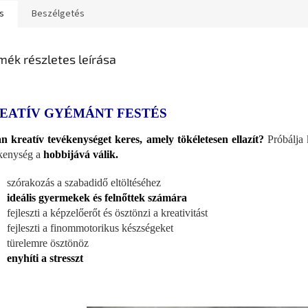
s
Beszélgetés
mék részletes leírása
EATÍV GYÉMÁNT FESTÉS
n kreatív tevékenységet keres, amely tökéletesen ellazít?
Próbálja 
kenység a
hobbijává válik.
szórakozás a szabadidő eltöltéséhez
ideális gyermekek és felnőttek számára
fejleszti a képzelőerőt és ösztönzi a kreativitást
fejleszti a finommotorikus készségeket
türelemre ösztönöz
enyhíti a stresszt