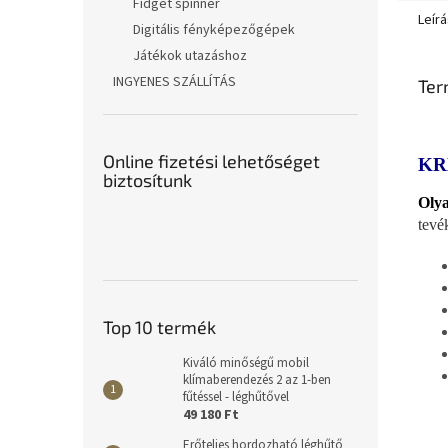
Fidget spinner
Leírá
Digitális fényképezőgépek
Játékok utazáshoz
INGYENES SZÁLLÍTÁS
Ter
Online fizetési lehetőséget
KR
biztosítunk
Olya
tevé
Top 10 termék
Kiváló minőségű mobil
klímaberendezés 2 az 1-ben
fűtéssel - léghűtővel
49 180 Ft
Erőteljes hordozható léghűtő