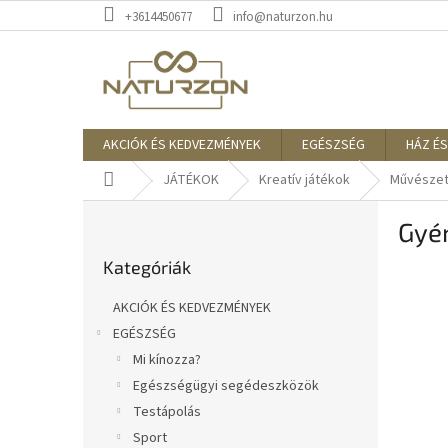
Ugrás
+3614450677
info@naturzon.hu
a
fő
tartalomhoz
AKCIÓK ÉS KEDVEZMÉNYEK
EGÉSZSÉG
HÁZ ÉS
Kezdőlap
JÁTÉKOK
Kreatív játékok
Művészeti
O
Gyé
l
Kategóriák
d
Kategóriák
átugrása
a
l
AKCIÓK ÉS KEDVEZMÉNYEK
s
EGÉSZSÉG
ó
Mi kínozza?
p
a
Egészségügyi segédeszközök
n
Testápolás
e
Sport