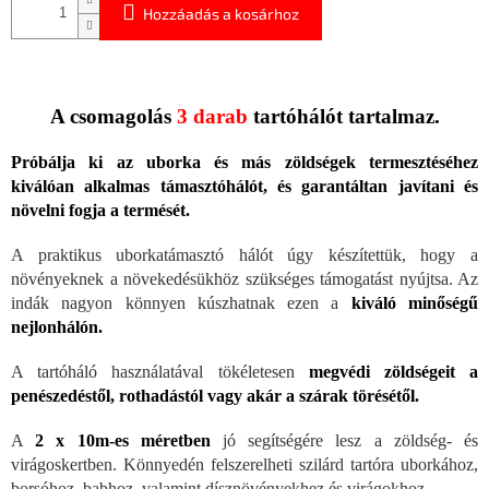
Hozzáadás a kosárhoz
A csomagolás
3 darab
tartóhálót tartalmaz.
Próbálja ki az uborka és más zöldségek termesztéséhez
kiválóan alkalmas támasztóhálót, és garantáltan javítani és
növelni fogja a termését.
A praktikus uborkatámasztó hálót úgy készítettük, hogy a
növényeknek a növekedésükhöz szükséges támogatást nyújtsa. Az
indák nagyon könnyen kúszhatnak ezen a
kiváló minőségű
nejlonhálón.
A tartóháló használatával tökéletesen
megvédi zöldségeit a
penészedéstől, rothadástól vagy akár a szárak törésétől.
A
2 x 10m
-es méretben
jó segítségére lesz a zöldség- és
virágoskertben. Könnyedén felszerelheti szilárd tartóra uborkához,
borsóhoz, babhoz, valamint dísznövényekhez és virágokhoz.