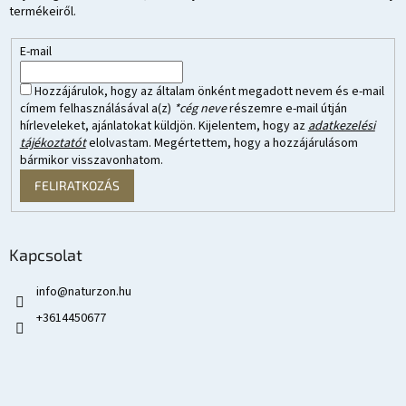
termékeiről.
E-mail
Hozzájárulok, hogy az általam önként megadott nevem és e-mail
címem felhasználásával a(z)
*cég neve
részemre e-mail útján
hírleveleket, ajánlatokat küldjön. Kijelentem, hogy az
adatkezelési
tájékoztatót
elolvastam. Megértettem, hogy a hozzájárulásom
bármikor visszavonhatom.
FELIRATKOZÁS
Kapcsolat
info
@
naturzon.hu
+3614450677