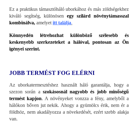
Ez a praktikus támasztóháló uborkához és más zöldségekhez
kiváló segítség, különösen
egy szilárd növénytámasszal
kombinálva,
amelyet
itt találja
.
Könnyedén létrehozhat különböző szélesebb és
keskenyebb szerkezeteket a hálóval, pontosan az Ön
igényei szerint.
JOBB TERMÉST FOG ELÉRNI
Az uborkatermesztéshez használt háló garantálja, hogy a
szezon során a
szokásosnál nagyobb és jobb minőségű
termést kapjon
.
A növényeket vonzza a fény, amelyből a
hálókon bőven jut nekik. Ahogy a gyümölcs érik, nem ér a
földhöz, nem akadályozza a növekedését, ezért szebb alakja
van.