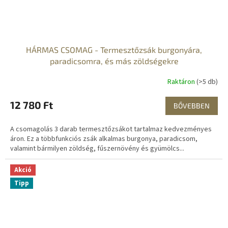
HÁRMAS CSOMAG - Termesztőzsák burgonyára,
paradicsomra, és más zöldségekre
Raktáron
(>5 db)
12 780 Ft
BŐVEBBEN
A csomagolás 3 darab termesztőzsákot tartalmaz kedvezményes
áron. Ez a többfunkciós zsák alkalmas burgonya, paradicsom,
valamint bármilyen zöldség, fűszernövény és gyümölcs...
Akció
Tipp