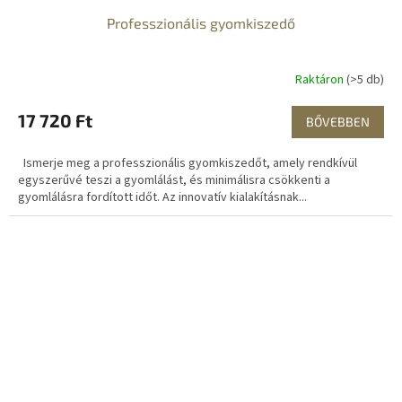
Professzionális gyomkiszedő
Raktáron
(>5 db)
17 720 Ft
BŐVEBBEN
Ismerje meg a professzionális gyomkiszedőt, amely rendkívül
egyszerűvé teszi a gyomlálást, és minimálisra csökkenti a
gyomlálásra fordított időt. Az innovatív kialakításnak...