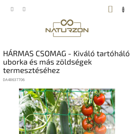
Ugrás
KOSÁR
a
fő
tartalomhoz
HÁRMAS CSOMAG - Kiváló tartóháló
uborka és más zöldségek
termesztéséhez
DA48637706