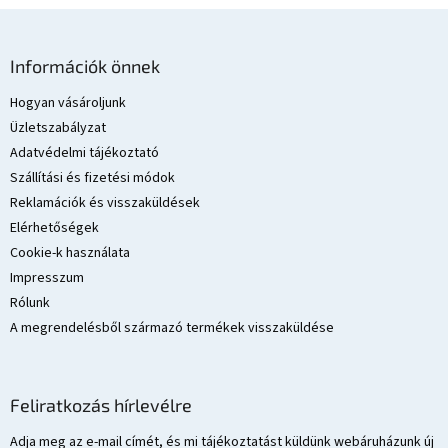
L
á
Információk önnek
b
l
Hogyan vásároljunk
é
Üzletszabályzat
c
Adatvédelmi tájékoztató
Szállítási és fizetési módok
Reklamációk és visszaküldések
Elérhetőségek
Cookie-k használata
Impresszum
Rólunk
A megrendelésből származó termékek visszaküldése
Feliratkozás hírlevélre
Adja meg az e-mail címét, és mi tájékoztatást küldünk webáruházunk új