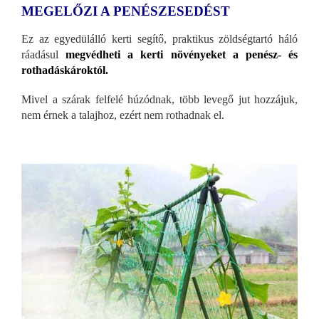
MEGELŐZI A PENÉSZESEDÉST
Ez az egyedülálló kerti segítő, praktikus zöldségtartó háló
ráadásul
megvédheti a kerti növényeket a penész- és
rothadáskároktól.
Mivel a szárak felfelé húzódnak, több levegő jut hozzájuk,
nem érnek a talajhoz, ezért nem rothadnak el.