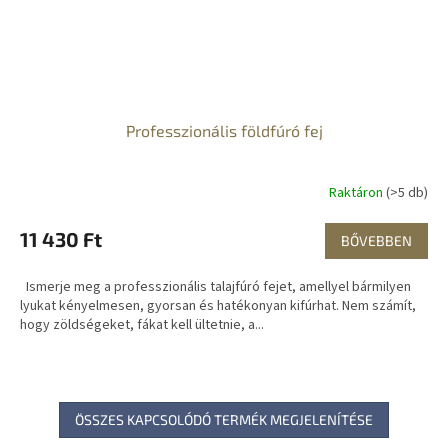
Professzionális földfúró fej
Raktáron
(>5 db)
11 430 Ft
BŐVEBBEN
Ismerje meg a professzionális talajfúró fejet, amellyel bármilyen
lyukat kényelmesen, gyorsan és hatékonyan kifúrhat. Nem számít,
hogy zöldségeket, fákat kell ültetnie, a...
ÖSSZES KAPCSOLÓDÓ TERMÉK MEGJELENÍTÉSE