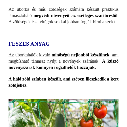
Az uborka és más zöldségek számára készült praktikus
támasztóháló
megvédi növényeit az esetleges szártöréstől
.
A zöldségek és a virágok sokkal jobban fogják bírni a szelet.
FESZES ANYAG
Az uborkahálók kiváló
minőségű nejlonból készülnek
,
ami
megbízható támaszt nyújt a növények szárának.
A kúszó
növényszárak könnyen rögzíthetők hozzájuk.
A háló zöld színben készült, ami szépen illeszkedik a kert
zöldjéhez.