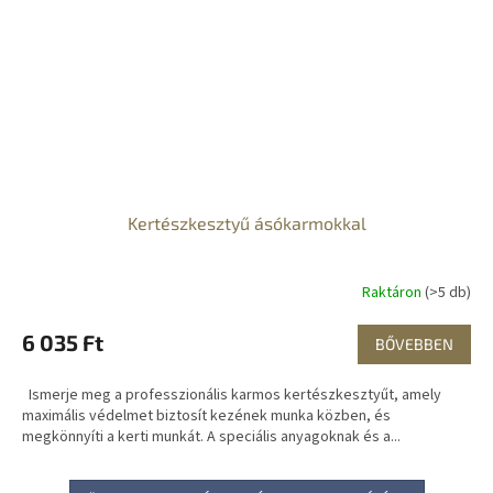
Kertészkesztyű ásókarmokkal
Raktáron
(>5 db)
6 035 Ft
BŐVEBBEN
Ismerje meg a professzionális karmos kertészkesztyűt, amely
maximális védelmet biztosít kezének munka közben, és
megkönnyíti a kerti munkát. A speciális anyagoknak és a...