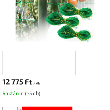
12 775 Ft
/ db
Egységár:
Raktáron
(>5 db)