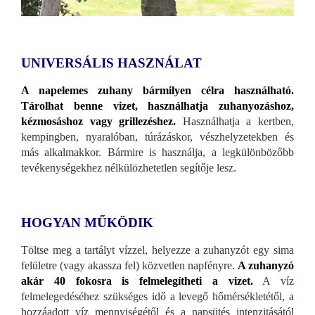
UNIVERSÁLIS HASZNÁLAT
A napelemes zuhany bármilyen célra használható.
Tárolhat benne vizet, használhatja zuhanyozáshoz,
kézmosáshoz vagy grillezéshez.
Használhatja a kertben,
kempingben, nyaralóban, túrázáskor, vészhelyzetekben és
más alkalmakkor. Bármire is használja, a legkülönbözőbb
tevékenységekhez nélkülözhetetlen segítője lesz.
HOGYAN MŰKÖDIK
Töltse meg a tartályt vízzel, helyezze a zuhanyzót egy sima
felületre (vagy akassza fel) közvetlen napfényre.
A zuhanyzó
akár 40 fokosra is felmelegítheti a vizet.
A víz
felmelegedéséhez szükséges idő a levegő hőmérsékletétől, a
hozzáadott víz mennyiségétől és a napsütés intenzitásától