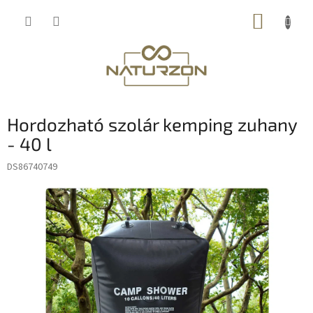
Ugrás
KOSÁR
a
fő
tartalomhoz
Hordozható szolár kemping zuhany
- 40 l
DS86740749