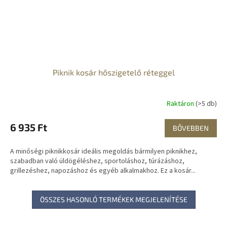
Piknik kosár hőszigetelő réteggel
Raktáron
(>5 db)
6 935 Ft
BŐVEBBEN
A minőségi piknikkosár ideális megoldás bármilyen piknikhez,
szabadban való üldögéléshez, sportoláshoz, túrázáshoz,
grillezéshez, napozáshoz és egyéb alkalmakhoz. Ez a kosár...
ÖSSZES HASONLÓ TERMÉKEK MEGJELENÍTÉSE