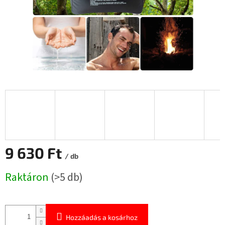
9 630 Ft
/ db
Egységár:
Raktáron
(>5 db)
Hozzáadás a kosárhoz