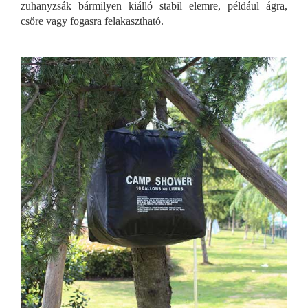
zuhanyzsák bármilyen kiálló stabil elemre, például ágra,
csőre vagy fogasra felakasztható.