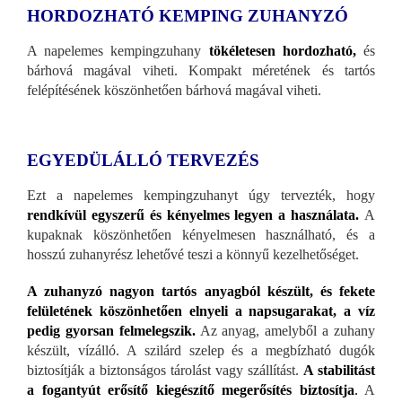
HORDOZHATÓ KEMPING ZUHANYZÓ
A napelemes kempingzuhany
tökéletesen hordozható,
és
bárhová magával viheti. Kompakt méretének és tartós
felépítésének köszönhetően bárhová magával viheti.
EGYEDÜLÁLLÓ TERVEZÉS
Ezt a napelemes kempingzuhanyt úgy tervezték, hogy
rendkívül egyszerű és kényelmes legyen a használata.
A
kupaknak köszönhetően kényelmesen használható, és a
hosszú zuhanyrész lehetővé teszi a könnyű kezelhetőséget.
A zuhanyzó nagyon tartós anyagból készült, és fekete
felületének köszönhetően elnyeli a napsugarakat, a víz
pedig gyorsan felmelegszik.
Az anyag, amelyből a zuhany
készült, vízálló. A szilárd szelep és a megbízható dugók
biztosítják a biztonságos tárolást vagy szállítást.
A stabilitást
a fogantyút erősítő kiegészítő megerősítés biztosítja
.
A