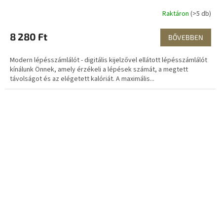
Raktáron
(>5 db)
8 280 Ft
BŐVEBBEN
Modern lépésszámlálót - digitális kijelzővel ellátott lépésszámlálót
kínálunk Önnek, amely érzékeli a lépések számát, a megtett
távolságot és az elégetett kalóriát. A maximális...