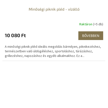
Minőségi piknik pléd - vízálló
Raktáron
(>5 db)
10 080 Ft
BŐVEBBEN
A minőségi piknik pléd ideális megoldás bármilyen, piknikezéshez,
természetben való üldögéléshez, sportoláshoz, túrázáshoz,
grillezéshez, napozáshoz és egyéb alkalmakhoz. Ez a...