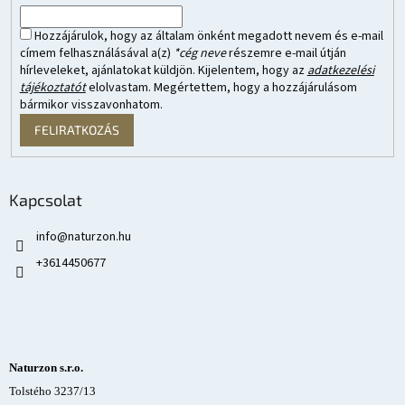
Hozzájárulok, hogy az általam önként megadott nevem és e-mail
címem felhasználásával a(z)
*cég neve
részemre e-mail útján
hírleveleket, ajánlatokat küldjön. Kijelentem, hogy az
adatkezelési
tájékoztatót
elolvastam. Megértettem, hogy a hozzájárulásom
bármikor visszavonhatom.
FELIRATKOZÁS
Kapcsolat
info
@
naturzon.hu
+3614450677
Naturzon s.r.o.
Tolstého 3237/13