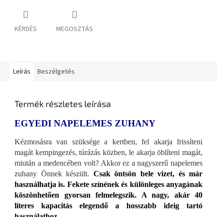
KÉRDÉS
MEGOSZTÁS
Leírás
Beszélgetés
Termék részletes leírása
EGYEDI NAPELEMES ZUHANY
Kézmosásra van szüksége a kertben, fel akarja frissíteni
magát kempingezés, túrázás közben, le akarja öblíteni magát,
miután a medencében volt? Akkor ez a nagyszerű napelemes
zuhany Önnek készült.
Csak öntsön bele vizet, és már
használhatja is. Fekete színének és különleges anyagának
köszönhetően gyorsan felmelegszik. A nagy, akár 40
literes kapacitás elegendő a hosszabb ideig tartó
használathoz.