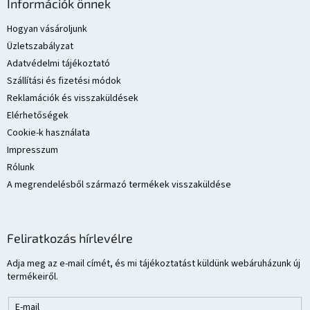
á
Információk önnek
b
l
Hogyan vásároljunk
é
Üzletszabályzat
c
Adatvédelmi tájékoztató
Szállítási és fizetési módok
Reklamációk és visszaküldések
Elérhetőségek
Cookie-k használata
Impresszum
Rólunk
A megrendelésből származó termékek visszaküldése
Feliratkozás hírlevélre
Adja meg az e-mail címét, és mi tájékoztatást küldünk webáruházunk új
termékeiről.
E-mail