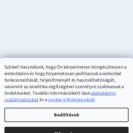
Sütiket használunk, hogy Ön kényelmesen böngészhessen a
weboldalon és hogy folyamatosan javíthassuk a weboldal
funkcionalitását, teljesítményét és használhatóságát,
valamint az analitika segítségével személyre szabhassuk a
hirdetéseket. További információkért lásd
adatvédelmi
szabályzatunkat
és a
cookie-k feldolgozását
.
Shoptet készítette
Beállítások
Copyright 2026
Naturzon
. Minden jog fenntartva.