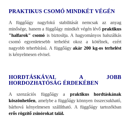
PRAKTIKUS CSOMÓ MINDKÉT VÉGÉN
A függőágy nagyfokú stabilitását nemcsak az anyag
minősége, hanem a függőágy mindkét végén lévő
praktikus
"halfarok" csomó
is biztosítja. A hagyományos halszálkás
csomó egyenletesebb terhelést okoz a kötélnek, ezért
nagyobb teherbírású. A függőágy
akár 200 kg-os terhelést
is kényelmesen elvisel.
HORDTÁSKÁVAL A JOBB
HORDOZHATÓSÁG ÉRDEKÉBEN
A szenzációs függőágy a
praktikus hordtáskának
köszönhetően
,
amelybe a függőágy könnyen összecsukható,
bárhová kényelmesen szállítható. A függőágy tartozékban
erős rögzítő zsinórokat talál.