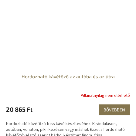
Hordozható kávéfőző az autóba és az útra
Pillanatnyilag nem elérhető
20 865 Ft
BŐVEBBEN
Hordozható kávéfőző friss kávé készítéséhez. Kiránduláson,
autóban, vonaton, piknikezésen vagy máshol. Ezzel a hordozható
kávéfőzővel szó szerint bárhol készíthet finom, friss...