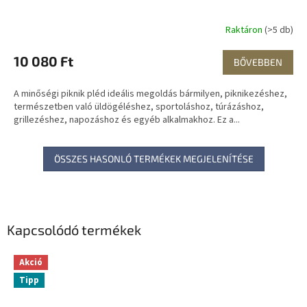
Raktáron
(>5 db)
10 080 Ft
BŐVEBBEN
A minőségi piknik pléd ideális megoldás bármilyen, piknikezéshez,
természetben való üldögéléshez, sportoláshoz, túrázáshoz,
grillezéshez, napozáshoz és egyéb alkalmakhoz. Ez a...
ÖSSZES HASONLÓ TERMÉKEK MEGJELENÍTÉSE
Kapcsolódó termékek
Akció
Tipp