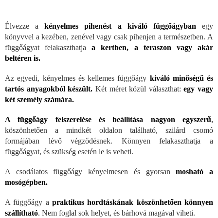
Élvezze a
kényelmes pihenést a kiváló függőágyban
egy
könyvvel a kezében, zenével vagy csak pihenjen a természetben. A
függőágyat felakaszthatja
a kertben, a teraszon vagy akár
beltéren is.
Az egyedi, kényelmes és kellemes függőágy
kiváló minőségű és
tartós anyagokból készült.
Két méret közül választhat:
egy vagy
két személy számára.
A függőágy felszerelése és beállítása nagyon egyszerű
,
köszönhetően a mindkét oldalon található, szilárd csomó
formájában lévő végződésnek. Könnyen felakaszthatja a
függőágyat, és szükség esetén le is veheti.
A csodálatos függőágy kényelmesen és gyorsan
mosható a
mosógépben.
A függőágy a
praktikus hordtáskának köszönhetően könnyen
szállítható
.
Nem foglal sok helyet, és bárhová magával viheti.