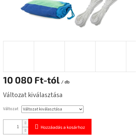
10 080 Ft
-tól
/ db
Egységár:
Változat kiválasztása
Változat
Hozzáadás a kosárhoz