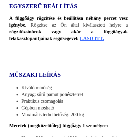
EGYSZERŰ BEÁLLÍTÁS
A függőágy rögzítése és beállítása néhány percet vesz
igénybe.
Rögzítse az Ön által kiválasztott helyre a
rögzítőzsinórok vagy akár a függőágyak
felakasztópántjainak segítségével:
LÁSD ITT.
MŰSZAKI LEÍRÁS
Kiváló minőség
Anyag: sűrű pamut poliészterrel
Praktikus csomagolás
Gépben mosható
Maximális terhelhetőség: 200 kg
Méretek (megközelítőleg) függőágy 1 személyre: