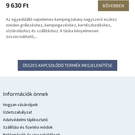
9 630 Ft
BŐVEBBEN
Az egyedülálló napelemes kempingzuhany nagyszerű eszköz
minden grillezéshez, kempingezéshez, kertészkedéshez,
víztároláshoz és szállításhoz. A táska kényelmesen
összecsukható,...
ÖSSZES KAPCSOLÓDÓ TERMÉK MEGJELENÍTÉSE
L
á
Információk önnek
b
l
Hogyan vásároljunk
é
Üzletszabályzat
c
Adatvédelmi tájékoztató
Szállítási és fizetési módok
Reklamációk és visszaküldések