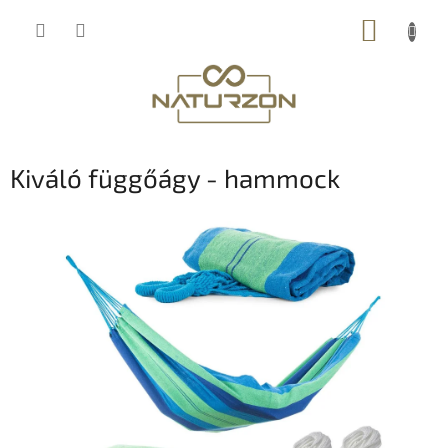
Ugrás
KOSÁR
a
fő
tartalomhoz
Kiváló függőágy - hammock