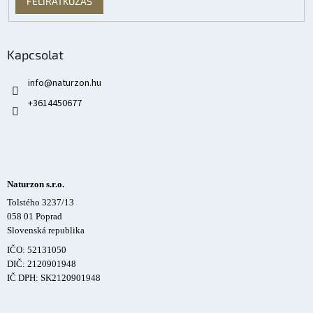
FELIRATKOZÁS
Kapcsolat
info
@
naturzon.hu
+3614450677
Naturzon s.r.o.
Tolstého 3237/13
058 01 Poprad
Slovenská republika
IČO: 52131050
DIČ: 2120901948
IČ DPH: SK2120901948