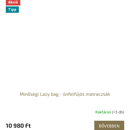
Akció
Tipp
Minőségi Lazy bag - önfelfújós matraczsák
Raktáron
(>5 db)
10 980 Ft
BŐVEBBEN