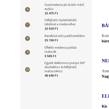
Úszómedence ph és klór mérő
eszköz
15 475 Ft
Felfújható röplabdaháló
labdával a medencéhez
BÁ
15 920 Ft
Komp
Rendkívül erős padlóventilátor
35 700 Ft
bárm
Effektív medence javítási
matricák
5 585 Ft
NE
Egyedi elektromos pumpa SUP
deszkákhoz és felfújható
Amel
matracokhoz
40 640 Ft
Nagy
EL
Kis 