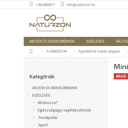
Ugrás
+3614450677
info@naturzon.hu
a
fő
tartalomhoz
AKCIÓK ÉS KEDVEZMÉNYEK
EGÉSZSÉG
HÁZ ÉS
Kezdőlap
AJÁNDÉKOK
Ajándékok hobbi alapján
O
Min
l
Kategóriák
d
Kategóriák
átugrása
Akció
a
l
AKCIÓK ÉS KEDVEZMÉNYEK
s
EGÉSZSÉG
ó
Mi kínozza?
p
a
Egészségügyi segédeszközök
n
Testápolás
e
Sport