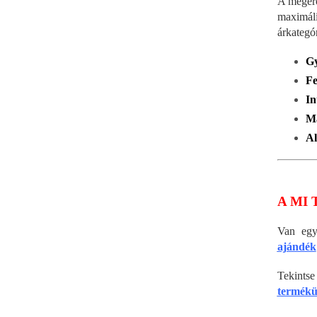
A megerő
maximáli
árkategó
Gy
Fe
In
Ma
Al
A MI 
Van egy
ajándék
Tekints
termékü