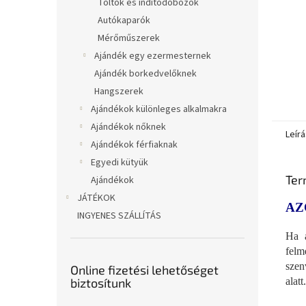
Töltők és indítódobozok
Autókaparók
Mérőműszerek
Ajándék egy ezermesternek
Ajándék borkedvelőknek
Hangszerek
Ajándékok különleges alkalmakra
Ajándékok nőknek
Leírá
Ajándékok férfiaknak
Egyedi kütyük
Ter
Ajándékok
JÁTÉKOK
AZ
INGYENES SZÁLLÍTÁS
Ha a
felm
szen
Online fizetési lehetőséget
biztosítunk
alat