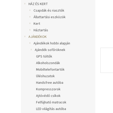
l
HÁZ ÉS KERT
Csapdák és riasztók
Állattartási eszközök
Kert
Háztartás
AJÁNDÉKOK
Ajándékok hobbi alapján
Ajándék sofőröknek
GPS töltők
Alkoholszondák
Mobiltelefontartók
Üléshuzatok
Handsfree autóba
Kompresszorok
Ajtóvédő csíkok
Felfújható matracok
LED világítás autóba