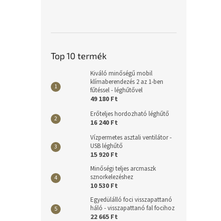
Top 10 termék
Kiváló minőségű mobil
klímaberendezés 2 az 1-ben
fűtéssel - léghűtővel
49 180 Ft
Erőteljes hordozható léghűtő
16 240 Ft
Vízpermetes asztali ventilátor -
USB léghűtő
15 920 Ft
Minőségi teljes arcmaszk
sznorkelezéshez
10 530 Ft
Egyedülálló foci visszapattanó
háló - visszapattanó fal focihoz
22 665 Ft