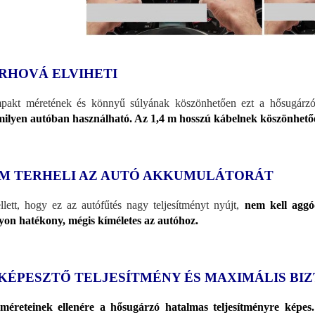
RHOVÁ ELVIHETI
akt méretének és könnyű súlyának köszönhetően ezt a hősugárzó
ilyen autóban használható. Az 1,4 m hosszú kábelnek köszönhetőe
M TERHELI AZ AUTÓ AKKUMULÁTORÁT
lett, hogy ez az autófűtés nagy teljesítményt nyújt,
nem kell aggó
on hatékony, mégis kíméletes az autóhoz.
KÉPESZTŐ TELJESÍTMÉNY ÉS MAXIMÁLIS BI
méreteinek ellenére a hősugárzó hatalmas teljesítményre képes.