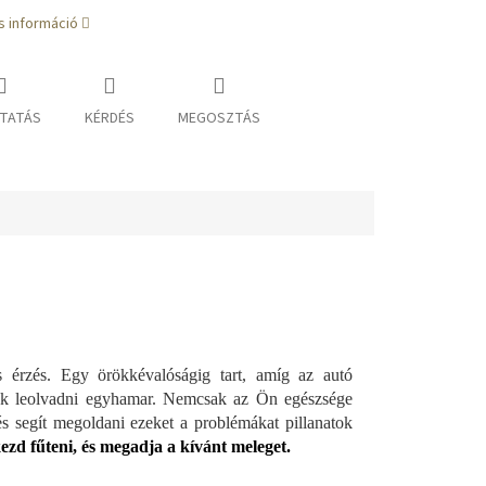
s információ
TATÁS
KÉRDÉS
MEGOSZTÁS
érzés. Egy örökkévalóságig tart, amíg az autó
nak leolvadni egyhamar. Nemcsak az Ön egészsége
tés segít megoldani ezeket a problémákat pillanatok
ezd fűteni, és megadja a kívánt meleget.