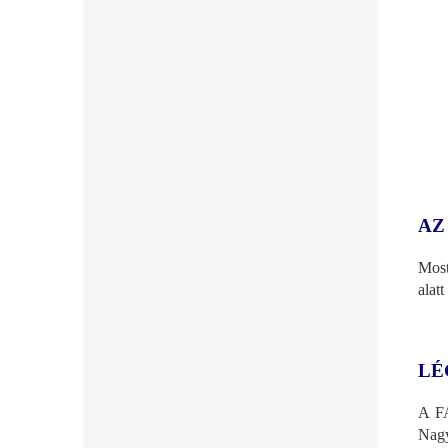
AZ
Most
alatt
LÉ
A FA
Nagy