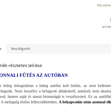
Részlete
NYOM
s
Beszélgetés
mék részletes leírása
ONNALI FŰTÉS AZ AUTÓBAN
 hideg hónapokban a hideg autóba kell beülni, az nem kellemes 
elegszik. Nem beszélve a befagyott ablakokról, amelyek nem akar
ved, hanem saját és utasai biztonságát is veszélyezteti. Ez az autófű
t. A melegség érzése felbecsülhetetlen.
A bekapcsolás után azonnal elk