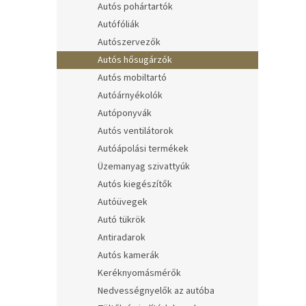
Autós pohártartók
Autófóliák
Autószervezők
Autós hősugárzók
Autós mobiltartó
Autóárnyékolók
Autóponyvák
Autós ventilátorok
Autóápolási termékek
Üzemanyag szivattyúk
Autós kiegészítők
Autóüvegek
Autó tükrök
Antiradarok
Autós kamerák
Keréknyomásmérők
Nedvességnyelők az autóba