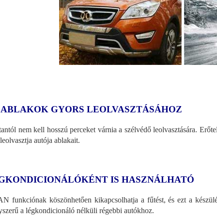
 ABLAKOK GYORS LEOLVASZTÁSÁHOZ
antól nem kell hosszú perceket várnia a szélvédő leolvasztására. Erőtel
 leolvasztja autója ablakait.
GKONDICIONÁLÓKÉNT IS HASZNÁLHATÓ
N funkciónak köszönhetően kikapcsolhatja a fűtést, és ezt a készülék
szerű a légkondicionáló nélküli régebbi autókhoz.