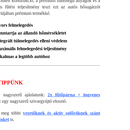
sített konstrukció, a prémium minőségű anyagok és a
s fűtési teljesítmény teszi ezt az autós hősugárzót
riájában prémium termékké.
ors felmelegedés
nntartja az állandó hőmérsékletet
tegrált túlmelegedés elleni védelem
ximális felmelegedési teljesítmény
kalmas a legtöbb autóhoz
TIPPÜNK
 nagyszerű ajánlatunk:
2x fűtőpárna + ingyenes
: egy nagyszerű szivargyújtó elosztó.
e meg többi
vezetőknek és aktív sofőröknek szánt
nket
is.