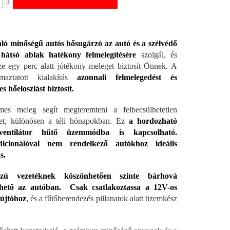
áló minőségű autós hősugárzó az autó és a szélvédő
hátsó ablak hatékony felmelegítésére
szolgál, és
e egy perc alatt jótékony meleget biztosít Önnek. A
lmaztatott kialakítás
azonnali felmelegedést és
s hőeloszlást biztosít.
mes meleg segít megteremteni a felbecsülhetetlen
et, különösen a téli hónapokban. Ez
a hordozható
ventilátor hűtő üzemmódba is kapcsolható.
icionálóval nem rendelkező autókhoz ideális
s.
zú vezetéknek köszönhetően szinte bárhová
elhető az autóban. Csak csatlakoztassa a 12V-os
yújtóhoz
,
és a fűtőberendezés pillanatok alatt üzemkész