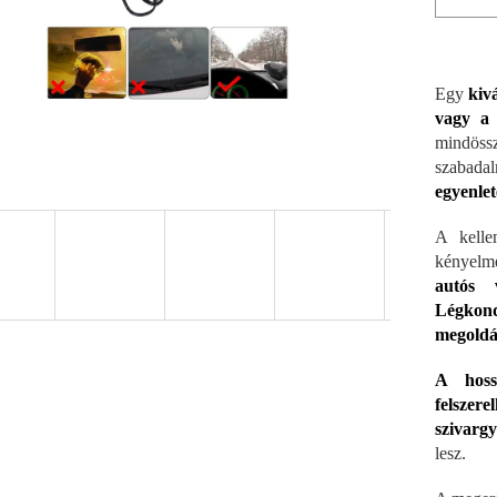
Egy
kiv
vagy a 
mindössz
szabada
egyenlete
A kelle
kényelm
autós 
Légkond
megoldá
A hoss
felszer
szivarg
lesz.