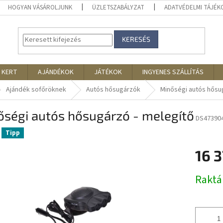
HOGYAN VÁSÁROLJUNK
ÜZLETSZABÁLYZAT
ADATVÉDELMI TÁJÉ
KERESÉS
 KERT
AJÁNDÉKOK
JÁTÉKOK
INGYENES SZÁLLÍTÁS
Ajándék sofőröknek
Autós hősugárzók
Minőségi autós hősu
őségi autós hősugárzó - melegítő
DS47390
Tipp
16 
Egységár
Rakt