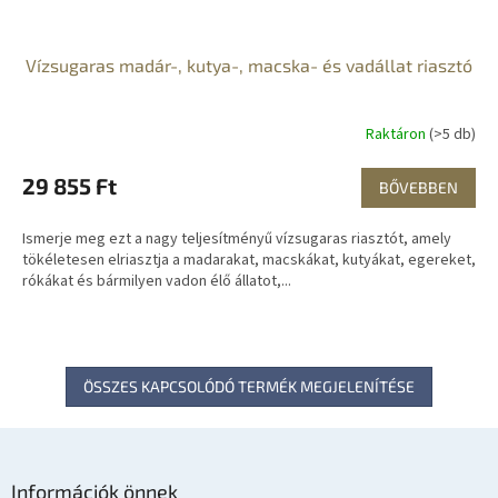
Vízsugaras madár-, kutya-, macska- és vadállat riasztó
Raktáron
(>5 db)
29 855 Ft
BŐVEBBEN
Ismerje meg ezt a nagy teljesítményű vízsugaras riasztót, amely
tökéletesen elriasztja a madarakat, macskákat, kutyákat, egereket,
rókákat és bármilyen vadon élő állatot,...
ÖSSZES KAPCSOLÓDÓ TERMÉK MEGJELENÍTÉSE
L
á
Információk önnek