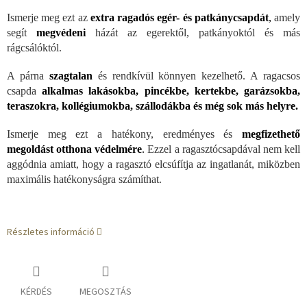
Ismerje meg ezt az
extra ragadós egér- és patkánycsapdát
,
amely
segít
megvédeni
házát az egerektől, patkányoktól és más
rágcsálóktól.
A párna
szagtalan
és rendkívül könnyen kezelhető. A ragacsos
csapda
alkalmas lakásokba, pincékbe, kertekbe, garázsokba,
teraszokra, kollégiumokba, szállodákba és még sok más helyre.
Ismerje meg ezt a hatékony, eredményes és
megfizethető
megoldást otthona védelmére
.
Ezzel a ragasztócsapdával nem kell
aggódnia amiatt, hogy a ragasztó elcsúfítja az ingatlanát, miközben
maximális hatékonyságra számíthat.
Részletes információ
KÉRDÉS
MEGOSZTÁS