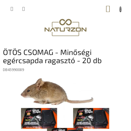
Ugrás
KOSÁR
a
fő
tartalomhoz
ÖTÖS CSOMAG - Minőségi
egércsapda ragasztó - 20 db
DB45990089