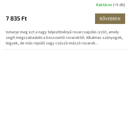
Raktáron
(>5 db)
7 835 Ft
BŐVEBBEN
Ismerje meg ezt a nagy teljesítményű rovarcsapdás izzót, amely
segít megszabadulni a bosszantó rovaroktól. Alkalmas szúnyogok,
legyek, de más repülő vagy csúszó-mászó rovarok...