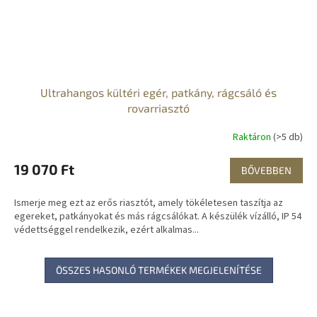
Ultrahangos kültéri egér, patkány, rágcsáló és
rovarriasztó
Raktáron
(>5 db)
19 070 Ft
BŐVEBBEN
Ismerje meg ezt az erős riasztót, amely tökéletesen taszítja az
egereket, patkányokat és más rágcsálókat. A készülék vízálló, IP 54
védettséggel rendelkezik, ezért alkalmas...
ÖSSZES HASONLÓ TERMÉKEK MEGJELENÍTÉSE