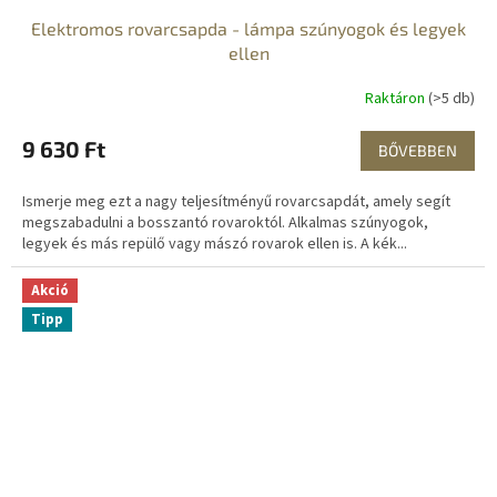
Elektromos rovarcsapda - lámpa szúnyogok és legyek
ellen
Raktáron
(>5 db)
9 630 Ft
BŐVEBBEN
Ismerje meg ezt a nagy teljesítményű rovarcsapdát, amely segít
megszabadulni a bosszantó rovaroktól. Alkalmas szúnyogok,
legyek és más repülő vagy mászó rovarok ellen is. A kék...
Akció
Tipp