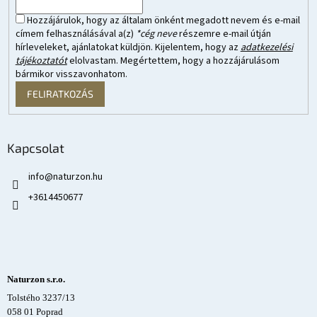
Hozzájárulok, hogy az általam önként megadott nevem és e-mail
címem felhasználásával a(z)
*cég neve
részemre e-mail útján
hírleveleket, ajánlatokat küldjön. Kijelentem, hogy az
adatkezelési
tájékoztatót
elolvastam. Megértettem, hogy a hozzájárulásom
bármikor visszavonhatom.
FELIRATKOZÁS
Kapcsolat
info
@
naturzon.hu
+3614450677
Naturzon s.r.o.
Tolstého 3237/13
058 01 Poprad