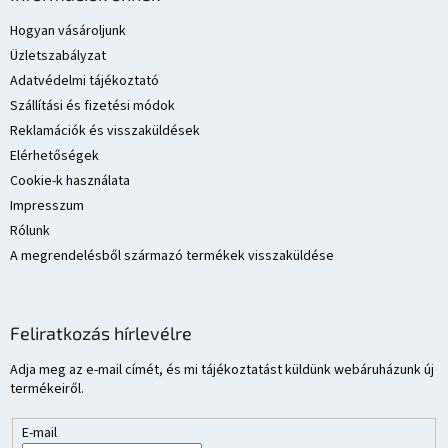
b
l
Hogyan vásároljunk
é
Üzletszabályzat
c
Adatvédelmi tájékoztató
Szállítási és fizetési módok
Reklamációk és visszaküldések
Elérhetőségek
Cookie-k használata
Impresszum
Rólunk
A megrendelésből származó termékek visszaküldése
Feliratkozás hírlevélre
Adja meg az e-mail címét, és mi tájékoztatást küldünk webáruházunk új
termékeiről.
E-mail