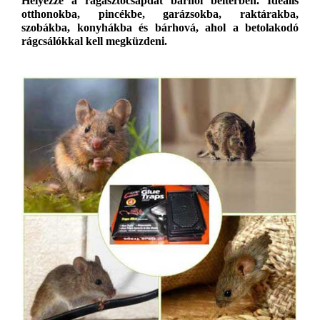
Helyezze a
ragasztócsapdát bárhol beltérben
. Ideális
otthonokba, pincékbe, garázsokba, raktárakba,
szobákba, konyhákba és bárhová,
ahol a betolakodó
rágcsálókkal kell megküzdeni.