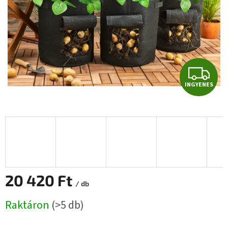
I
INGYENES
N
G
Y
E
N
20 420 Ft
/ db
E
Egységár:
Raktáron
(>5 db)
S