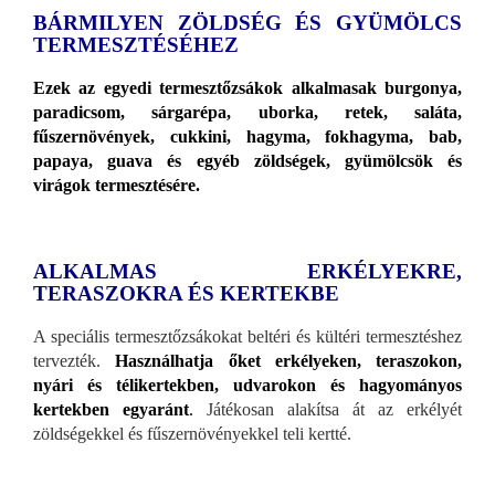
BÁRMILYEN ZÖLDSÉG ÉS GYÜMÖLCS
TERMESZTÉSÉHEZ
Ezek az egyedi termesztőzsákok alkalmasak burgonya,
paradicsom, sárgarépa, uborka, retek, saláta,
fűszernövények, cukkini, hagyma, fokhagyma, bab,
papaya, guava és egyéb zöldségek, gyümölcsök és
virágok termesztésére.
ALKALMAS ERKÉLYEKRE,
TERASZOKRA ÉS KERTEKBE
A speciális termesztőzsákokat beltéri és kültéri termesztéshez
tervezték.
Használhatja őket erkélyeken, teraszokon,
nyári és télikertekben, udvarokon és hagyományos
kertekben egyaránt
.
Játékosan alakítsa át az erkélyét
zöldségekkel és fűszernövényekkel teli kertté.