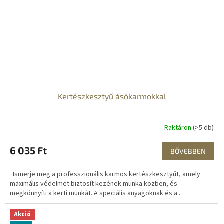
Kertészkesztyű ásókarmokkal
Raktáron
(>5 db)
6 035 Ft
BŐVEBBEN
Ismerje meg a professzionális karmos kertészkesztyűt, amely
maximális védelmet biztosít kezének munka közben, és
megkönnyíti a kerti munkát. A speciális anyagoknak és a...
Akció