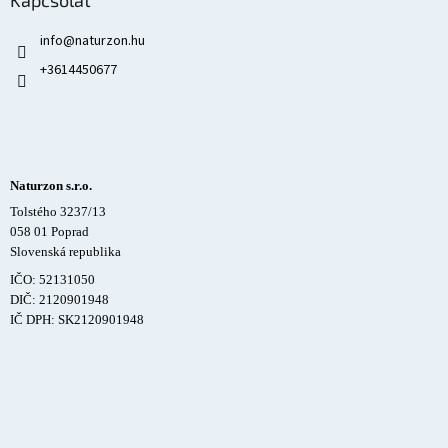
Kapcsolat
info
@
naturzon.hu
+3614450677
Naturzon s.r.o.
Tolstého 3237/13
058 01 Poprad
Slovenská republika
IČO: 52131050
DIČ: 2120901948
IČ DPH: SK2120901948