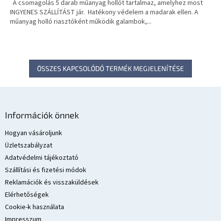
A csomagolás 5 darab műanyag hollót tartalmaz, amelyhez most
E
INGYENES SZÁLLÍTÁST jár. Hatékony védelem a madarak ellen. A
műanyag holló riasztóként működik galambok,...
S
ÖSSZES KAPCSOLÓDÓ TERMÉK MEGJELENÍTÉSE
L
á
Információk önnek
b
l
Hogyan vásároljunk
é
Üzletszabályzat
c
Adatvédelmi tájékoztató
Szállítási és fizetési módok
Reklamációk és visszaküldések
Elérhetőségek
Cookie-k használata
Impresszum