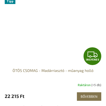
Tipp
I
INGYENES
N
ÖTÖS CSOMAG - Madárriasztó - műanyag holló
G
Y
Raktáron
(>5 db)
E
22 215 Ft
BŐVEBBEN
N