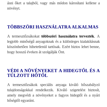
ásni őket a talajból, vagy más módon károsítani kellene a
növényt.
TÖBBSZÖRI HASZNÁLATRA ALKALMAS
A termesztőzsákokat
többszöri használatra tervezték
.
A
legjobb minőségű anyagoknak és a különleges kialakításnak
köszönhetően hihetetlenül tartósak. Ezért biztos lehet benne,
hogy hosszú éveken át szolgálják Önt.
VÉDI A NÖVÉNYEKET A HIDEGTŐL ÉS A
TÚLZOTT HŐTŐL
A termesztőzsákok speciális anyaga kiváló hőszabályzó
tulajdonságokkal rendelkezik. Kiváló szigetelést biztosít,
amely megvédi a növényeket a fagyos hidegtől és a nyári
hőségtől egyaránt.