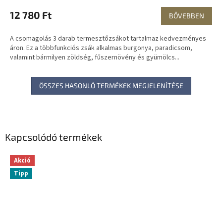
12 780 Ft
BŐVEBBEN
A csomagolás 3 darab termesztőzsákot tartalmaz kedvezményes
áron. Ez a többfunkciós zsák alkalmas burgonya, paradicsom,
valamint bármilyen zöldség, fűszernövény és gyümölcs...
ÖSSZES HASONLÓ TERMÉKEK MEGJELENÍTÉSE
Kapcsolódó termékek
Akció
Tipp