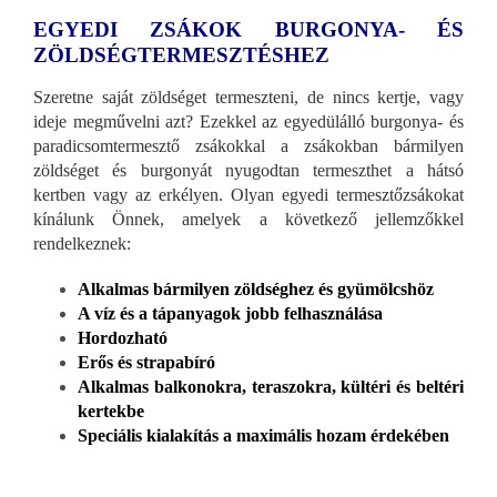
EGYEDI ZSÁKOK BURGONYA- ÉS
ZÖLDSÉGTERMESZTÉSHEZ
Szeretne saját zöldséget termeszteni, de nincs kertje, vagy
ideje megművelni azt? Ezekkel az egyedülálló burgonya- és
paradicsomtermesztő zsákokkal a zsákokban bármilyen
zöldséget és burgonyát nyugodtan termeszthet a hátsó
kertben vagy az erkélyen. Olyan egyedi termesztőzsákokat
kínálunk Önnek, amelyek a következő jellemzőkkel
rendelkeznek:
Alkalmas bármilyen zöldséghez és gyümölcshöz
A víz és a tápanyagok jobb felhasználása
Hordozható
Erős és strapabíró
Alkalmas balkonokra, teraszokra, kültéri és beltéri
kertekbe
Speciális kialakítás a maximális hozam érdekében