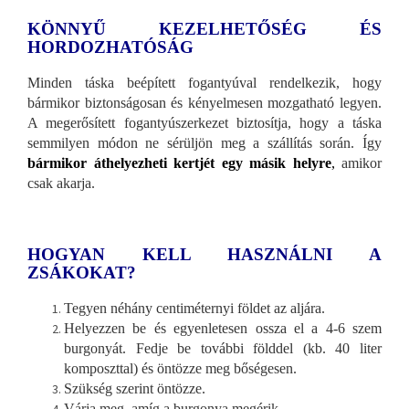
KÖNNYŰ KEZELHETŐSÉG ÉS
HORDOZHATÓSÁG
Minden táska beépített fogantyúval rendelkezik, hogy
bármikor biztonságosan és kényelmesen mozgatható legyen.
A megerősített fogantyúszerkezet biztosítja, hogy a táska
semmilyen módon ne sérüljön meg a szállítás során. Így
bármikor áthelyezheti kertjét egy másik helyre
,
amikor
csak akarja.
HOGYAN KELL HASZNÁLNI A
ZSÁKOKAT?
Tegyen néhány centiméternyi földet az aljára.
Helyezzen be és egyenletesen ossza el a 4-6 szem
burgonyát. Fedje be további földdel (kb. 40 liter
komposzttal) és öntözze meg bőségesen.
Szükség szerint öntözze.
Várja meg, amíg a burgonya megérik.