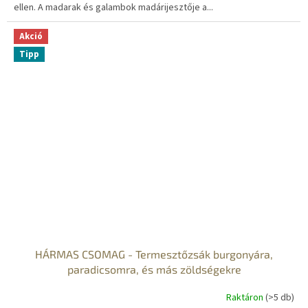
ellen. A madarak és galambok madárijesztője a...
Akció
Tipp
HÁRMAS CSOMAG - Termesztőzsák burgonyára,
paradicsomra, és más zöldségekre
Raktáron
(>5 db)