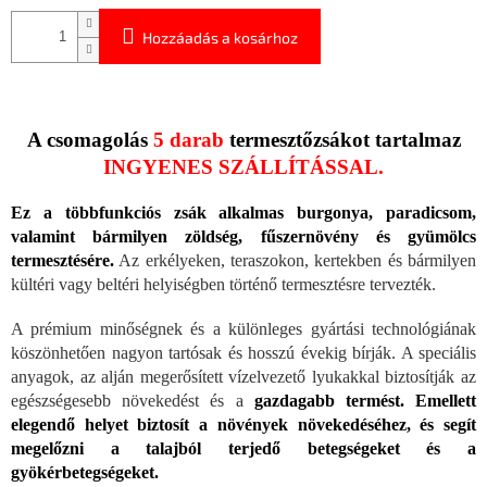
Hozzáadás a kosárhoz
A csomagolás
5 darab
termesztőzsákot tartalmaz
INGYENES SZÁLLÍTÁSSAL.
Ez a többfunkciós zsák alkalmas burgonya, paradicsom,
valamint bármilyen zöldség, fűszernövény és gyümölcs
termesztésére.
Az erkélyeken, teraszokon, kertekben és bármilyen
kültéri vagy beltéri helyiségben történő termesztésre tervezték.
A prémium minőségnek és a különleges gyártási technológiának
köszönhetően nagyon tartósak és hosszú évekig bírják. A speciális
anyagok, az alján megerősített vízelvezető lyukakkal biztosítják az
egészségesebb növekedést és a
gazdagabb termést. Emellett
elegendő helyet biztosít a növények növekedéséhez, és segít
megelőzni a talajból terjedő betegségeket és a
gyökérbetegségeket.