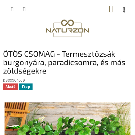
Ugrás
KOSÁR
a
fő
tartalomhoz
ÖTÖS CSOMAG - Termesztőzsák
burgonyára, paradicsomra, és más
zöldségekre
DS99964659
Akció
Tipp