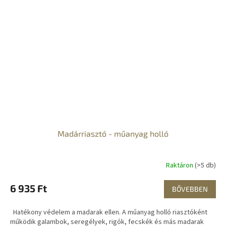
Madárriasztó - műanyag holló
Raktáron
(>5 db)
6 935 Ft
BŐVEBBEN
Hatékony védelem a madarak ellen. A műanyag holló riasztóként
működik galambok, seregélyek, rigók, fecskék és más madarak