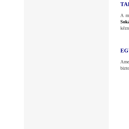
TA
A mo
Soká
kézn
EG
Amel
bizt