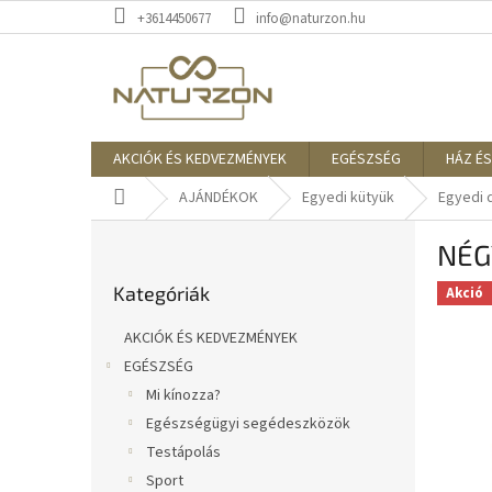
Ugrás
+3614450677
info@naturzon.hu
a
fő
tartalomhoz
AKCIÓK ÉS KEDVEZMÉNYEK
EGÉSZSÉG
HÁZ ÉS
Kezdőlap
AJÁNDÉKOK
Egyedi kütyük
Egyedi 
O
NÉG
l
Kategóriák
d
Kategóriák
átugrása
Akció
a
l
AKCIÓK ÉS KEDVEZMÉNYEK
s
EGÉSZSÉG
ó
Mi kínozza?
p
a
Egészségügyi segédeszközök
n
Testápolás
e
Sport