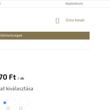
KOZTATÓ
SZÁLLÍTÁSI ÉS FIZETÉSI MÓDOK
Bejelentkezés
REKLAMÁCIÓK ÉS VISSZAKÜ
KOSÁR
Üres kosár
Elérhetőségek
70 Ft
/ db
:
at kiválasztása