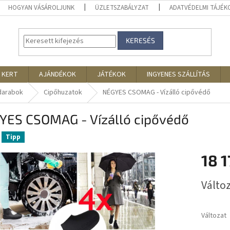
HOGYAN VÁSÁROLJUNK
ÜZLETSZABÁLYZAT
ADATVÉDELMI TÁJÉ
KERESÉS
 KERT
AJÁNDÉKOK
JÁTÉKOK
INGYENES SZÁLLÍTÁS
darabok
Cipőhuzatok
NÉGYES CSOMAG - Vízálló cipővédő
YES CSOMAG - Vízálló cipővédő
Tipp
18 1
Egységár
Változ
Változat