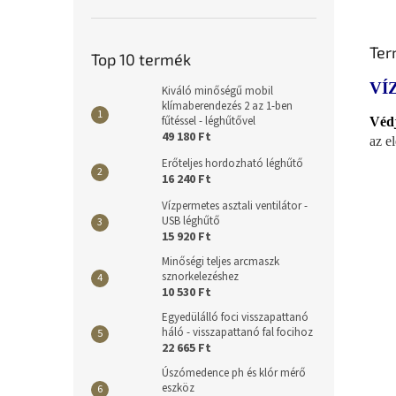
Ter
Top 10 termék
VÍ
Kiváló minőségű mobil
klímaberendezés 2 az 1-ben
fűtéssel - léghűtővel
Védj
49 180 Ft
az el
Erőteljes hordozható léghűtő
16 240 Ft
Vízpermetes asztali ventilátor -
USB léghűtő
15 920 Ft
Minőségi teljes arcmaszk
sznorkelezéshez
10 530 Ft
Egyedülálló foci visszapattanó
háló - visszapattanó fal focihoz
22 665 Ft
Úszómedence ph és klór mérő
eszköz