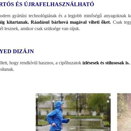
RTÓS ÉS ÚJRAFELHASZNÁLHATÓ
dern gyártási technológiának és a legjobb minőségű anyagoknak kö
ig kitartanak. Ráadásul bárhová magával viheti őket
.
Csak tegy
él lesznek, amikor csak szüksége van rájuk.
YED DIZÁJN
lett, hogy rendkívül hasznos, a cipőhuzatok
ízlésesek és stílusosak is.
osítanak.