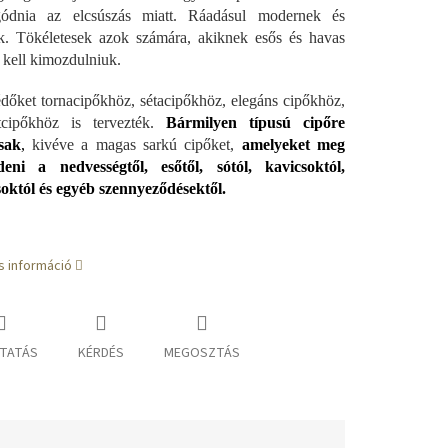
gódnia az elcsúszás miatt. Ráadásul modernek és
ak. Tökéletesek azok számára, akiknek esős és havas
kell kimozdulniuk.
dőket tornacipőkhöz, sétacipőkhöz, elegáns cipőkhöz,
tcipőkhöz is tervezték.
Bármilyen típusú cipőre
sak
,
kivéve a magas sarkú cipőket,
amelyeket meg
deni a nedvességtől, esőtől, sótól, kavicsoktól,
októl és egyéb szennyeződésektől.
s információ
TATÁS
KÉRDÉS
MEGOSZTÁS