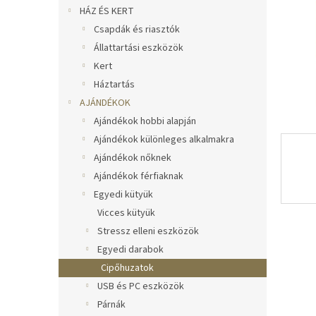
l
HÁZ ÉS KERT
Csapdák és riasztók
Állattartási eszközök
Kert
Háztartás
AJÁNDÉKOK
Ajándékok hobbi alapján
Ajándékok különleges alkalmakra
Ajándékok nőknek
Ajándékok férfiaknak
Egyedi kütyük
Vicces kütyük
Stressz elleni eszközök
Egyedi darabok
Cipőhuzatok
USB és PC eszközök
Párnák