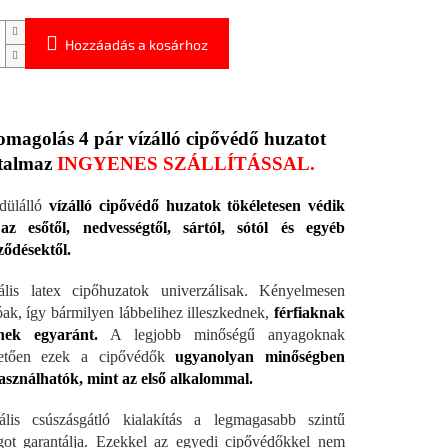
Hozzáadás a kosárhoz
omagolás 4 pár vízálló cipővédő huzatot
talmaz
INGYENES SZÁLLÍTÁSSAL.
dülálló
vízálló cipővédő huzatok tökéletesen védik
 az esőtől, nedvességtől, sártól, sótól és egyéb
ődésektől.
ális latex cipőhuzatok univerzálisak. Kényelmesen
óak, így bármilyen lábbelihez illeszkednek,
férfiaknak
nek egyaránt.
A legjobb minőségű anyagoknak
etően ezek a cipővédők
ugyanolyan minőségben
asználhatók, mint az első alkalommal.
ális csúszásgátló kialakítás a legmagasabb szintű
got garantálja. Ezekkel az egyedi cipővédőkkel nem