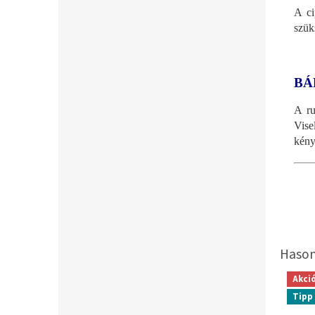
A ci
szük
BÁ
A ru
Vise
kény
Akci
Tipp