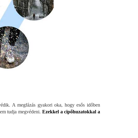
 védik. A megfázás gyakori oka, hogy esős időben
t nem tudja megvédeni.
Ezekkel a cipőhuzatokkal a