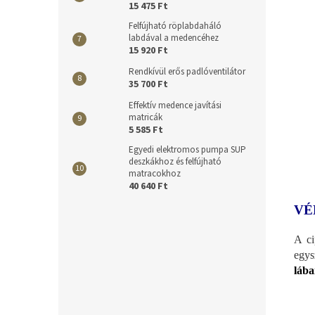
15 475 Ft
Felfújható röplabdaháló
labdával a medencéhez
15 920 Ft
Rendkívül erős padlóventilátor
35 700 Ft
Effektív medence javítási
matricák
5 585 Ft
Egyedi elektromos pumpa SUP
deszkákhoz és felfújható
matracokhoz
40 640 Ft
VÉ
A ci
egys
lába