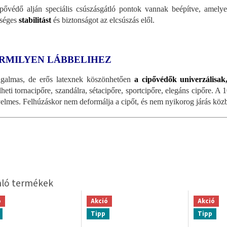
pővédő alján speciális csúszásgátló pontok vannak beépítve, amelye
séges
stabilitást
és biztonságot az elcsúszás elől.
RMILYEN LÁBBELIHEZ
galmas, de erős latexnek köszönhetően
a cipővédők univerzálisak
lheti tornacipőre, szandálra, sétacipőre, sportcipőre, elegáns cipőre. 
elmes. Felhúzáskor nem deformálja a cipőt, és nem nyikorog járás köz
ó
Akció
Akció
Tipp
Tipp