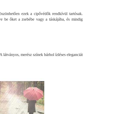
szönhetően ezek a cipővédők rendkívül tartósak.
e be őket a zsebébe vagy a táskájába, és mindig
A látványos, merész színek bárhol ízléses eleganciát