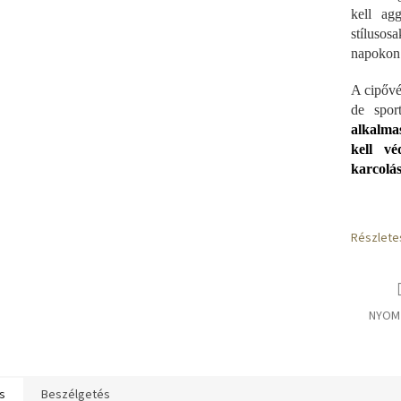
kell ag
E
stílusos
napokon 
A cipővé
S
de spor
alkalma
kell vé
karcolás
Részlete
NYOM
s
Beszélgetés