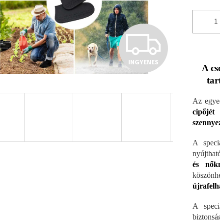
I
INGYENES
N
A cs
tar
G
Az egye
cipőjét
szennyez
Y
A speci
nyújthat
és nők
E
köszönh
újrafelh
N
A speci
biztonsá