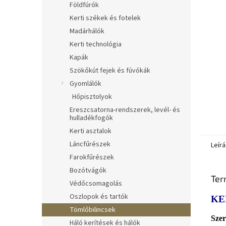
Földfúrók
Kerti székek és fotelek
Madárhálók
Kerti technológia
Kapák
Szökőkút fejek és fúvókák
Gyomlálók
Hőpisztolyok
Ereszcsatorna-rendszerek, levél- és
hulladékfogók
Kerti asztalok
Láncfűrészek
Leírá
Farokfűrészek
Bozótvágók
Ter
Védőcsomagolás
Oszlopok és tartók
KE
Tömlőbilincsek
Szer
Háló kerítések és hálók