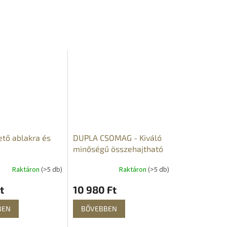
tő ablakra és
DUPLA CSOMAG - Kiváló
minőségű összehajtható
vizeskanna
Raktáron
(>5 db)
Raktáron
(>5 db)
t
10 980 Ft
BEN
BŐVEBBEN