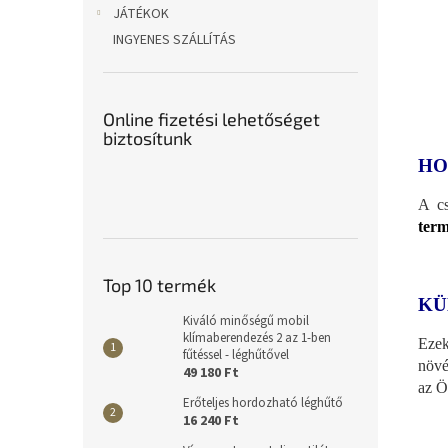
JÁTÉKOK
INGYENES SZÁLLÍTÁS
Online fizetési lehetőséget
biztosítunk
HO
A c
term
Top 10 termék
KÜ
Kiváló minőségű mobil
klímaberendezés 2 az 1-ben
Ezek
fűtéssel - léghűtővel
növé
49 180 Ft
az Ö
Erőteljes hordozható léghűtő
16 240 Ft