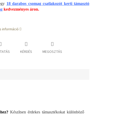
 egy
18 darabos csomag csatlakozót kerti támasztó
oz
kedvezményes áron.
s információ
TATÁS
KÉRDÉS
MEGOSZTÁS
éhez?
Készítsen érdekes támasztékokat különböző