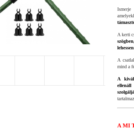
Ismerje
amelye
támasztó
A kerti 
szögben
lehessen
A csatl
mind a f
A kivá
ellenál
szolgál
tartalma
A MI 