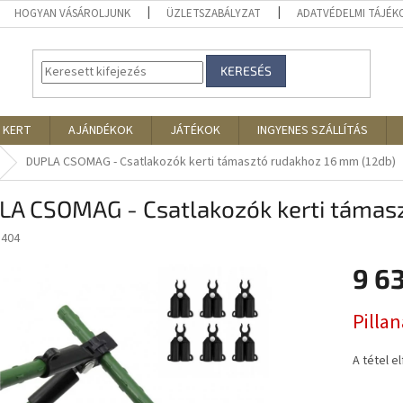
HOGYAN VÁSÁROLJUNK
ÜZLETSZABÁLYZAT
ADATVÉDELMI TÁJÉ
KERESÉS
 KERT
AJÁNDÉKOK
JÁTÉKOK
INGYENES SZÁLLÍTÁS
DUPLA CSOMAG - Csatlakozók kerti támasztó rudakhoz 16 mm (12db)
LA CSOMAG - Csatlakozók kerti támas
3404
9 6
Egységár
Pilla
A tétel e