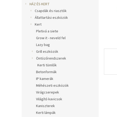
l
HÁZ ÉS KERT
Csapdák és riasztók
Állattartási eszközök
Kert
Pletivá a siete
Grow it - neveld fel
Lazy bag
Grill eszközök
Öntözőrendszerek
Kerti tömlők
Betonformák
IP kamerák
Méhészeti eszközök
Virágcserepek
Világító kavicsok
Kaniszterek
Kerti lámpák