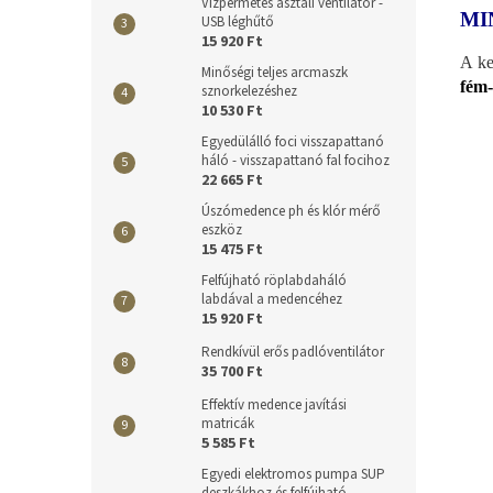
Vízpermetes asztali ventilátor -
MI
USB léghűtő
15 920 Ft
A ke
Minőségi teljes arcmaszk
fém
sznorkelezéshez
10 530 Ft
Egyedülálló foci visszapattanó
háló - visszapattanó fal focihoz
22 665 Ft
Úszómedence ph és klór mérő
eszköz
15 475 Ft
Felfújható röplabdaháló
labdával a medencéhez
15 920 Ft
Rendkívül erős padlóventilátor
35 700 Ft
Effektív medence javítási
matricák
5 585 Ft
Egyedi elektromos pumpa SUP