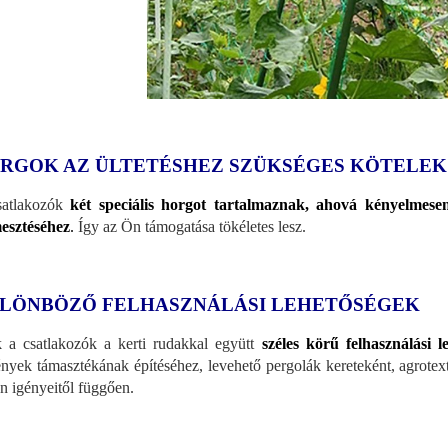
RGOK AZ ÜLTETÉSHEZ SZÜKSÉGES KÖTELEK
satlakozók
két speciális horgot tartalmaznak, ahová kényelmesen
esztéséhez
.
Így az Ön támogatása tökéletes lesz.
LÖNBÖZŐ FELHASZNÁLÁSI LEHETŐSÉGEK
 a csatlakozók a kerti rudakkal együtt
széles körű felhasználási l
nyek támasztékának építéséhez, levehető pergolák kereteként, agrote
n igényeitől függően.