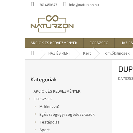
Ugrás
+3614450677
info@naturzon.hu
a
fő
tartalomhoz
AKCIÓK ÉS KEDVEZMÉNYEK
EGÉSZSÉG
HÁZ ÉS
Kezdőlap
HÁZ ÉS KERT
Kert
Tömlőbilincsek
O
DUP
l
Kategóriák
d
DA7925
Kategóriák
átugrása
a
l
AKCIÓK ÉS KEDVEZMÉNYEK
s
EGÉSZSÉG
ó
Mi kínozza?
p
a
Egészségügyi segédeszközök
n
Testápolás
e
Sport