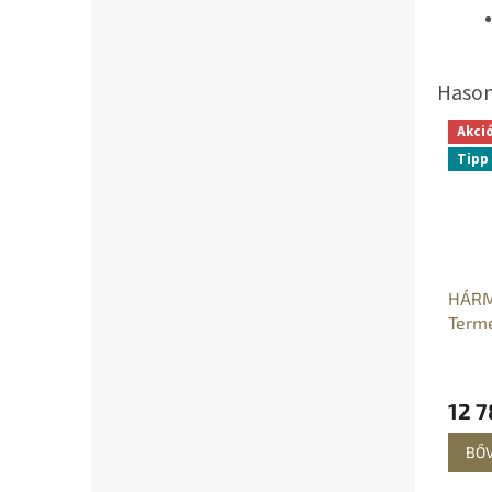
Akci
Tipp
HÁRM
Term
burgo
parad
zöld
12 7
BŐ