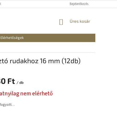
KOZTATÓ
SZÁLLÍTÁSI ÉS FIZETÉSI MÓDOK
Bejelentkezés
REKLAMÁCIÓK ÉS VISSZAKÜ
KOSÁR
Üres kosár
Elérhetőségek
ztó rudakhoz 16 mm (12db)
30 Ft
/ db
:
natnyilag nem elérhető
lfogyott…