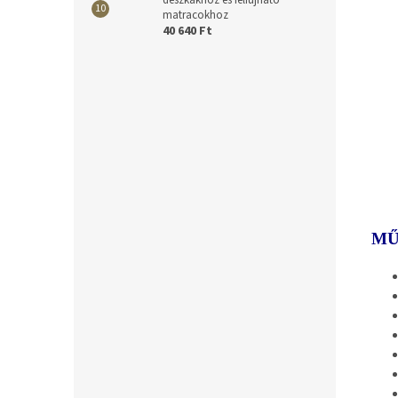
deszkákhoz és felfújható
matracokhoz
40 640 Ft
MŰ