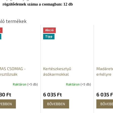
rögzítőelemek száma a csomagban: 12 db
ó
Akció
Tipp
AS CSOMAG -
Kertészkesztyű
Madárete
esztőzsák
ásókarmokkal
erkélyre
nyára,
Raktáron
(>5 db)
Raktáron
(>5 db)
icsomra, és más
ségekre
80 Ft
6 035 Ft
6 035 F
VEBBEN
BŐVEBBEN
BŐVEB