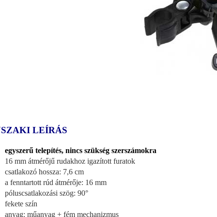
SZAKI LEÍRÁS
egyszerű telepítés, nincs szükség szerszámokra
16 mm átmérőjű rudakhoz igazított furatok
csatlakozó hossza: 7,6 cm
a fenntartott rúd átmérője: 16 mm
póluscsatlakozási szög: 90°
fekete szín
anyag: műanyag + fém mechanizmus