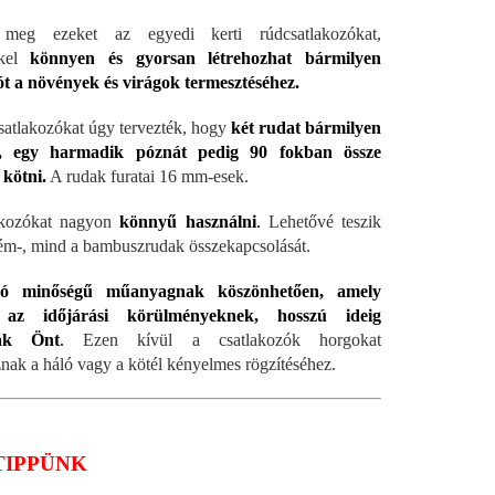
 meg ezeket az egyedi kerti rúdcsatlakozókat,
kkel
könnyen és gyorsan létrehozhat bármilyen
t a növények és virágok termesztéséhez.
csatlakozókat úgy tervezték, hogy
két rudat bármilyen
, egy harmadik póznát pedig 90 fokban össze
 kötni.
A rudak furatai 16 mm-esek.
akozókat nagyon
könnyű használni
.
Lehetővé teszik
ém-, mind a bambuszrudak összekapcsolását.
ló minőségű műanyagnak köszönhetően, amely
l az időjárási körülményeknek, hosszú ideig
ják Önt
.
Ezen kívül a csatlakozók horgokat
znak a háló vagy a kötél kényelmes rögzítéséhez.
TIPPÜNK