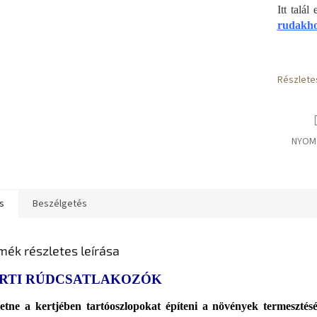
Itt talál
rudakh
Részlete
NYOM
s
Beszélgetés
mék részletes leírása
RTI RÚDCSATLAKOZÓK
etne a kertjében tartóoszlopokat építeni a növények termesztés