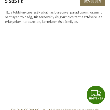
5 585 Ft
BŐVEBBEN
Ez a többfunkciós zsák alkalmas burgonya, paradicsom, valamint
bármilyen zöldség, fűszernövény és gyümölcs termesztésére. Az
erkélyeken, teraszokon, kertekben és bármilyen...
I
INGYENES
N
DUPLA CSOMAG - Kültéri napelemes rovarcsapda