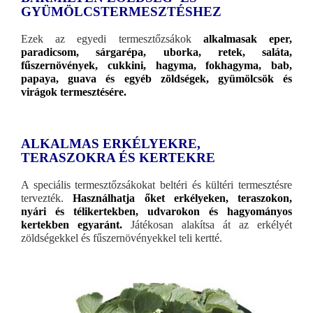
GYÜMÖLCSTERMESZTÉSHEZ
Ezek az egyedi termesztőzsákok
alkalmasak eper,
paradicsom, sárgarépa, uborka, retek, saláta,
fűszernövények, cukkini, hagyma, fokhagyma, bab,
papaya, guava és egyéb zöldségek, gyümölcsök és
virágok termesztésére.
ALKALMAS ERKÉLYEKRE,
TERASZOKRA ÉS KERTEKRE
A speciális termesztőzsákokat beltéri és kültéri termesztésre
tervezték.
Használhatja őket erkélyeken, teraszokon,
nyári és télikertekben, udvarokon és hagyományos
kertekben egyaránt.
Játékosan alakítsa át az erkélyét
zöldségekkel és fűszernövényekkel teli kertté.