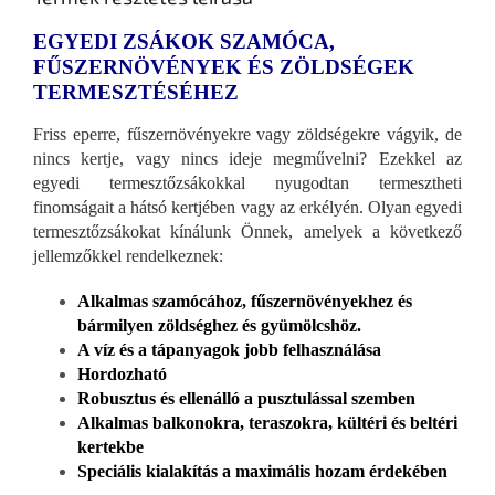
EGYEDI ZSÁKOK SZAMÓCA,
FŰSZERNÖVÉNYEK ÉS ZÖLDSÉGEK
TERMESZTÉSÉHEZ
Friss eperre, fűszernövényekre vagy zöldségekre vágyik, de
nincs kertje, vagy nincs ideje megművelni? Ezekkel az
egyedi termesztőzsákokkal nyugodtan termesztheti
finomságait a hátsó kertjében vagy az erkélyén. Olyan egyedi
termesztőzsákokat kínálunk Önnek, amelyek a következő
jellemzőkkel rendelkeznek:
Alkalmas szamócához, fűszernövényekhez és
bármilyen zöldséghez és gyümölcshöz.
A víz és a tápanyagok jobb felhasználása
Hordozható
Robusztus és ellenálló a pusztulással szemben
Alkalmas balkonokra, teraszokra, kültéri és beltéri
kertekbe
Speciális kialakítás a maximális hozam érdekében