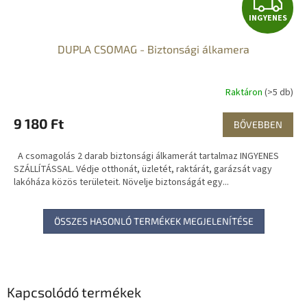
I
INGYENES
N
DUPLA CSOMAG - Biztonsági álkamera
G
Y
Raktáron
(>5 db)
E
9 180 Ft
BŐVEBBEN
N
A csomagolás 2 darab biztonsági álkamerát tartalmaz INGYENES
E
SZÁLLÍTÁSSAL. Védje otthonát, üzletét, raktárát, garázsát vagy
lakóháza közös területeit. Növelje biztonságát egy...
S
ÖSSZES HASONLÓ TERMÉKEK MEGJELENÍTÉSE
Kapcsolódó termékek