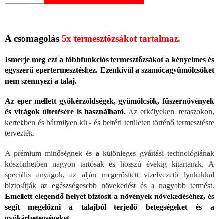
A csomagolás
5x termesztőzsákot tartalmaz.
Ismerje meg ezt a többfunkciós termesztőzsákot a kényelmes és
egyszerű epertermesztéshez. Ezenkívül a szamócagyümölcsöket
nem szennyezi a talaj.
Az eper mellett gyökérzöldségek, gyümölcsök, fűszernövények
és virágok ültetésére is használható.
Az erkélyeken, teraszokon,
kertekben és bármilyen kül- és beltéri területen történő termesztésre
tervezték.
A prémium minőségnek és a különleges gyártási technológiának
köszönhetően nagyon tartósak és hosszú évekig kitartanak. A
speciális anyagok, az alján megerősített vízelvezető lyukakkal
biztosítják az egészségesebb növekedést és a nagyobb termést.
Emellett elegendő helyet biztosít a növények növekedéséhez, és
segít megelőzni a talajból terjedő betegségeket és a
gyökérbetegségeket.