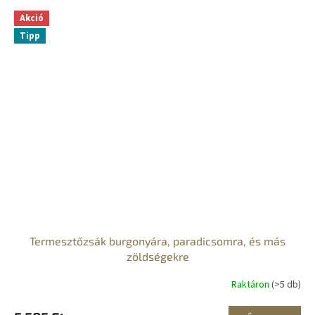
Akció
Tipp
Termesztőzsák burgonyára, paradicsomra, és más
zöldségekre
Raktáron
(>5 db)