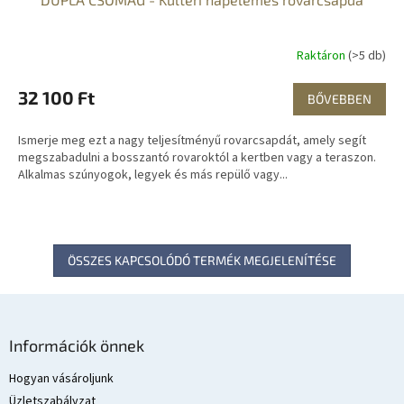
G
Y
Raktáron
(>5 db)
E
32 100 Ft
BŐVEBBEN
N
Ismerje meg ezt a nagy teljesítményű rovarcsapdát, amely segít
E
megszabadulni a bosszantó rovaroktól a kertben vagy a teraszon.
Alkalmas szúnyogok, legyek és más repülő vagy...
S
ÖSSZES KAPCSOLÓDÓ TERMÉK MEGJELENÍTÉSE
L
á
Információk önnek
b
l
Hogyan vásároljunk
é
Üzletszabályzat