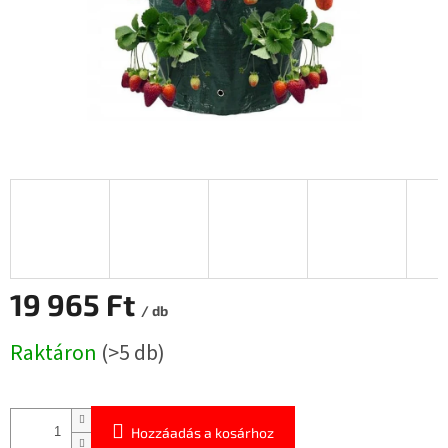
19 965 Ft
/ db
Egységár:
Raktáron
(>5 db)
Hozzáadás a kosárhoz