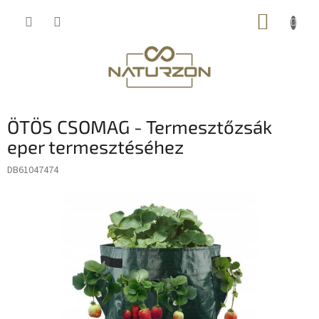
Ugrás
KOSÁR
a
fő
tartalomhoz
ÖTÖS CSOMAG - Termesztőzsák
eper termesztéséhez
DB61047474