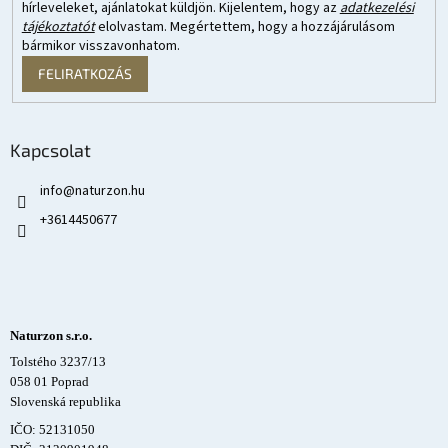
hírleveleket, ajánlatokat küldjön. Kijelentem, hogy az
adatkezelési
tájékoztatót
elolvastam. Megértettem, hogy a hozzájárulásom
bármikor visszavonhatom.
FELIRATKOZÁS
Kapcsolat
info
@
naturzon.hu
+3614450677
Naturzon s.r.o.
Tolstého 3237/13
058 01 Poprad
Slovenská republika
IČO: 52131050