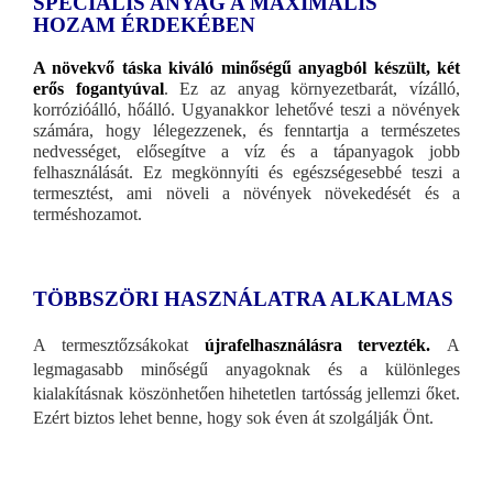
SPECIÁLIS ANYAG A MAXIMÁLIS
HOZAM ÉRDEKÉBEN
A növekvő táska kiváló minőségű anyagból készült, két
erős fogantyúval
. Ez az anyag környezetbarát, vízálló,
korrózióálló, hőálló. Ugyanakkor lehetővé teszi a növények
számára, hogy lélegezzenek, és fenntartja a természetes
nedvességet, elősegítve a víz és a tápanyagok jobb
felhasználását. Ez megkönnyíti és egészségesebbé teszi a
termesztést, ami növeli a növények növekedését és a
terméshozamot.
TÖBBSZÖRI HASZNÁLATRA ALKALMAS
A termesztőzsákokat
újrafelhasználásra tervezték.
A
legmagasabb minőségű anyagoknak és a különleges
kialakításnak köszönhetően hihetetlen tartósság jellemzi őket.
Ezért biztos lehet benne, hogy sok éven át szolgálják Önt.