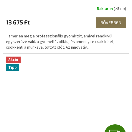
Raktáron
(>5 db)
13 675 Ft
BŐVEBBEN
Ismerjen meg a professzionális gyomirtót, amivel rendkívül
egyszerűvé válik a gyomeltávolítás, és amennyire csak lehet,
csökkenti a munkával töltött időt. Az innovatív...
Akció
Tipp