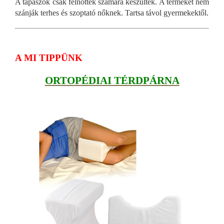
A tapaszok csak felnőttek számára készültek. A terméket nem
szánják terhes és szoptató nőknek. Tartsa távol gyermekektől.
A MI TIPPÜNK
ORTOPÉDIAI TÉRDPÁRNA