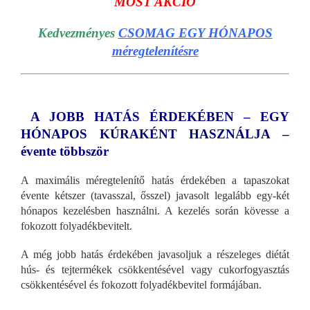
MOST AKCIÓ
Kedvezményes
CSOMAG EGY HÓNAPOS
méregtelenítésre
A JOBB HATÁS ÉRDEKÉBEN – EGY
HÓNAP
OS KÚRAKÉNT HASZNÁLJA –
évente többször
A maximális méregtelenítő hatás érdekében a tapaszokat
évente kétszer (tavasszal, ősszel) javasolt legalább egy-két
hónapos kezelésben használni. A kezelés során kövesse a
fokozott folyadékbevitelt.
A még jobb hatás érdekében javasoljuk a részeleges diétát
hús- és tejtermékek csökkentésével vagy cukorfogyasztás
csökkentésével és fokozott folyadékbevitel formájában.