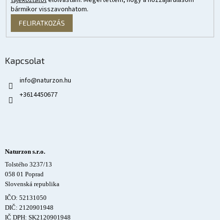
bármikor visszavonhatom.
FELIRATKOZÁS
Kapcsolat
info
@
naturzon.hu
+3614450677
Naturzon s.r.o.
Tolstého 3237/13
058 01 Poprad
Slovenská republika
IČO: 52131050
DIČ: 2120901948
IČ DPH: SK2120901948