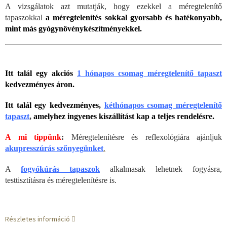
A vizsgálatok azt mutatják, hogy ezekkel a méregtelenítő
tapaszokkal
a méregtelenítés sokkal gyorsabb és hatékonyabb,
mint más gyógynövénykészítményekkel.
Itt talál egy akciós
1 hónapos csomag méregtelenítő tapaszt
kedvezményes áron.
Itt talál egy kedvezményes,
kéthónapos csomag méregtelenítő
tapaszt
,
amelyhez ingyenes kiszállítást kap a teljes rendelésre.
A mi tippünk
:
Méregtelenítésre és reflexológiára ajánljuk
akupresszúrás szőnyegünket
.
A
fogyókúrás tapaszok
alkalmasak lehetnek fogyásra,
testtisztításra és méregtelenítésre is.
Részletes információ