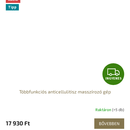
Tipp
I
INGYENES
N
Többfunkciós anticellulitisz masszírozó gép
G
Y
Raktáron
(>5 db)
E
17 930 Ft
BŐVEBBEN