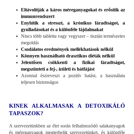
Eltávolítják a káros méreganyagokat és erősítik az
immunrendszert
Enyhítik a stresszt, a krónikus fáradtságot, a
gyulladásokat és a különféle fájdalmakat
Nincs több tabletta vagy vegyszer – tisztán természetes
megoldás
Csodálatos eredmények mellékhatások nélkül
Könnyen használható drasztikus diéták nélkül
Jelentősen csökkenti a fizikai fáradtságot,
megszünteti a fej-, ízületi és hátfájást
Azonnal észreveszi a pozitív hatást, a használata
teljesen biztonságos
KINEK ALKALMASAK A DETOXIKÁLÓ
TAPASZOK?
A szervezetünkben az élet során felhalmozódó salakanyagok
és méreganyagok megterhelik szervezetünket, és különféle