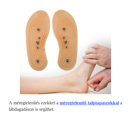
A méregtelenítés ezekkel a
méregtelenítő talptapaszokkal
a
lábdagadáson is segíthet.