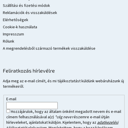
Szállítási és fizetési módok
Reklamációk és visszaküldések
Elérhetőségek
Cookie-k használata
Impresszum
Rólunk
A megrendelésből származó termékek visszaküldése
Feliratkozás hírlevélre
Adja meg az e-mail címét, és mi tájékoztatást küldünk webáruházunk új
termékeiről.
E-mail
Hozzájárulok, hogy az általam önként megadott nevem és e-mail
címem felhasználásával a(z)
*cég neve
részemre e-mail útján
hírleveleket, ajánlatokat küldjön. Kijelentem, hogy az
adatkezelési
tájékoztatót
elolvastam. Megértettem, hogy a hozzájárulásom