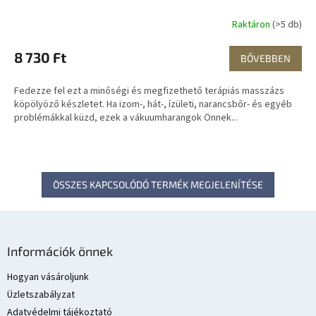
Raktáron
(>5 db)
8 730 Ft
BŐVEBBEN
Fedezze fel ezt a minőségi és megfizethető terápiás masszázs
köpölyöző készletet. Ha izom-, hát-, ízületi, narancsbőr- és egyéb
problémákkal küzd, ezek a vákuumharangok Önnek...
ÖSSZES KAPCSOLÓDÓ TERMÉK MEGJELENÍTÉSE
L
á
Információk önnek
b
l
Hogyan vásároljunk
é
Üzletszabályzat
c
Adatvédelmi tájékoztató