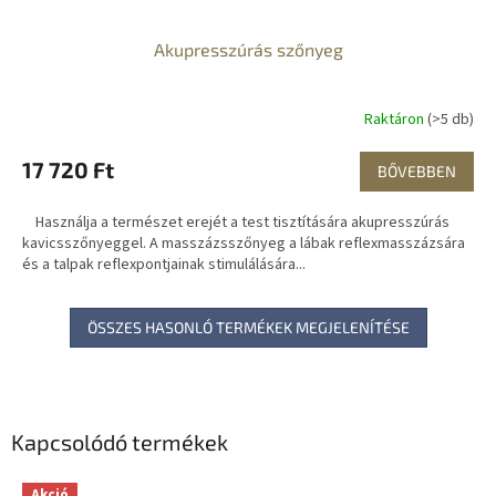
Akupresszúrás szőnyeg
Raktáron
(>5 db)
17 720 Ft
BŐVEBBEN
Használja a természet erejét a test tisztítására akupresszúrás
kavicsszőnyeggel. A masszázsszőnyeg a lábak reflexmasszázsára
és a talpak reflexpontjainak stimulálására...
ÖSSZES HASONLÓ TERMÉKEK MEGJELENÍTÉSE
Kapcsolódó termékek
Akció