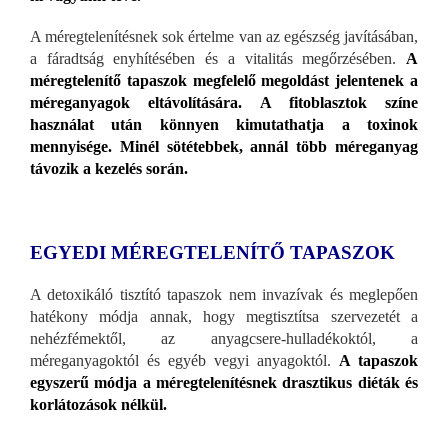
A méregtelenítésnek sok értelme van az egészség javításában,
a fáradtság enyhítésében és a vitalitás megőrzésében.
A
méregtelenítő tapaszok megfelelő megoldást jelentenek a
méreganyagok eltávolítására. A fitoblasztok színe
használat után könnyen kimutathatja a toxinok
mennyisége. Minél sötétebbek, annál több méreganyag
távozik a kezelés során.
EGYEDI MÉREGTELENÍTŐ TAPASZOK
A detoxikáló tisztító tapaszok nem invazívak és meglepően
hatékony módja annak, hogy megtisztítsa szervezetét a
nehézfémektől, az anyagcsere-hulladékoktól, a
méreganyagoktól és egyéb vegyi anyagoktól.
A tapaszok
egyszerű módja a méregtelenítésnek drasztikus diéták és
korlátozások nélkül.