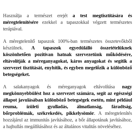
Használja a természet erejét
a test megtisztítására és
méregtelenítésére
ezekkel a tapaszokkal végzett természetes
terápiával.
A méregtelenítő tapaszok 100%-ban természetes összetevőkből
készülnek.
A tapaszok egyedülálló összetételüknek
köszönhetően pozitívan hatnak szervezetünk működésére,
eltávolítják a méreganyagokat, káros anyagokat és segítik a
szervezet tisztítását, enyhítik, és egyben megelőzik a különböző
betegségeket.
A salakanyagok és méreganyagok eltávolítása
nagy
megkönnyebbülést hoz a szervezet számára,
segít az egészségi
állapot javulásában különböző betegségek esetén, mint például
reuma, ízületi gyulladás, álmatlanság, fáradtság,
bőrproblémák, székrekedés, pikkelysömör
.
A méregtelenítés
hozzájárul az immunitás javításához, a bőr állapotának javításához,
a hajhullás megállításához és az általános vitalitás növeléséhez.