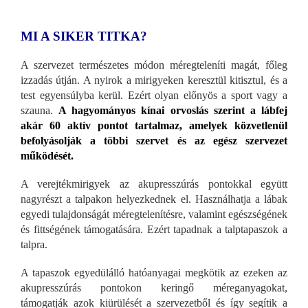
MI A SIKER TITKA?
A szervezet természetes módon méregteleníti magát, főleg
izzadás útján. A nyirok a mirigyeken keresztül kitisztul, és a
test egyensúlyba kerül. Ezért olyan előnyös a sport vagy a
szauna.
A hagyományos kínai orvoslás szerint a lábfej
akár 60 aktív pontot tartalmaz, amelyek közvetlenül
befolyásolják a többi szervet és az egész szervezet
működését.
A verejtékmirigyek az akupresszúrás pontokkal együtt
nagyrészt a talpakon helyezkednek el. Használhatja a lábak
egyedi tulajdonságát méregtelenítésre, valamint egészségének
és fittségének támogatására. Ezért tapadnak a talptapaszok a
talpra.
A tapaszok egyedülálló hatóanyagai megkötik az ezeken az
akupresszúrás pontokon keringő méreganyagokat,
támogatják azok kiürülését a szervezetből és így segítik a