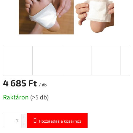
4 685 Ft
/ db
Egységár:
Raktáron
(>5 db)
Hozzáadás a kosárhoz