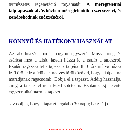
természetes regeneráció folyamatát.
A méregtelenítő
talptapaszok alvás közben méregtelenítik a szervezetet, és
gondoskodnak egészségéről.
KÖNNYŰ ÉS HATÉKONY HASZNÁLAT
Az alkalmazás módja nagyon egyszerű. Mossa meg és
szárítsa meg a lábát, lassan húzza le a papírt a tapaszról.
Ezután ragassza fel a tapaszt a talpára. 8-10 óra múlva húzza
le. Törölje le a felületet nedves törülközővel, hogy a talpak ne
maradjanak ragacsosak. Dobja el a tapaszt. Addig használja,
amíg a tapasz el nem kezd sötétedni. Ezután elég hetente
egyszer alkalmazni a tapaszt.
Javasoljuk, hogy a tapaszt legalább 30 napig használja.