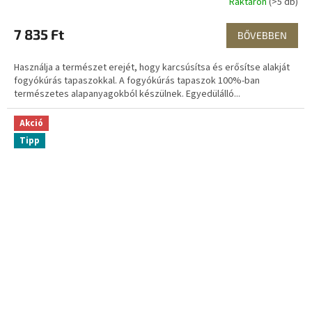
Raktáron
(>5 db)
7 835 Ft
BŐVEBBEN
Használja a természet erejét, hogy karcsúsítsa és erősítse alakját
fogyókúrás tapaszokkal. A fogyókúrás tapaszok 100%-ban
természetes alapanyagokból készülnek. Egyedülálló...
Akció
Tipp