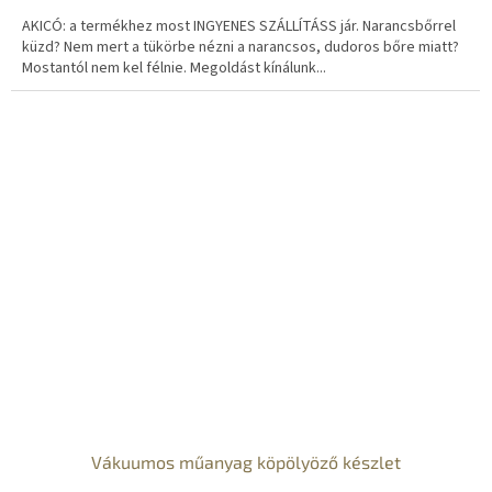
N
AKICÓ: a termékhez most INGYENES SZÁLLÍTÁSS jár. Narancsbőrrel
E
küzd? Nem mert a tükörbe nézni a narancsos, dudoros bőre miatt?
Mostantól nem kel félnie. Megoldást kínálunk...
S
Vákuumos műanyag köpölyöző készlet