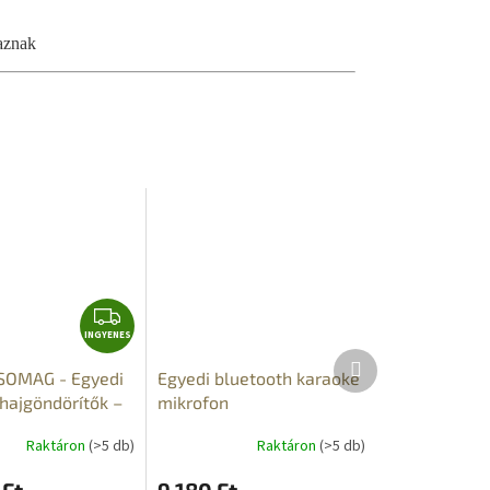
aznak
I
INGYENES
N
Következő
G
SOMAG - Egyedi
Egyedi bluetooth karaoke
termék
Y
hajgöndörítők –
mikrofon
E
ró szett
+
N
Raktáron
(>5 db)
Raktáron
(>5 db)
S SZÁLLÍTÁS
E
 Ft
9 180 Ft