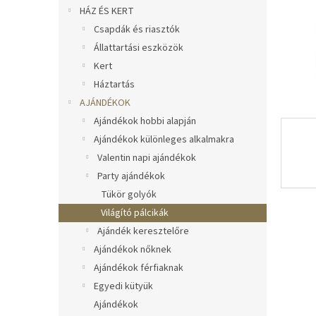
l
HÁZ ÉS KERT
Csapdák és riasztók
Állattartási eszközök
Kert
Háztartás
AJÁNDÉKOK
Ajándékok hobbi alapján
Ajándékok különleges alkalmakra
Valentin napi ajándékok
Party ajándékok
Tükör golyók
Világító pálcikák
Ajándék keresztelőre
Ajándékok nőknek
Ajándékok férfiaknak
Egyedi kütyük
Ajándékok