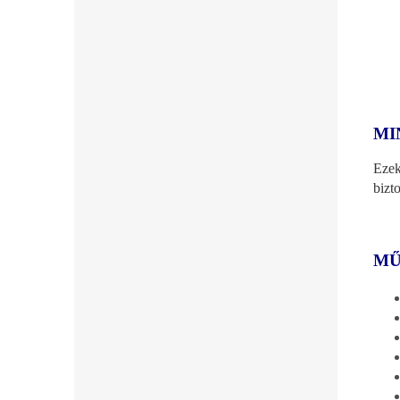
MI
Ezek
bizt
MŰ