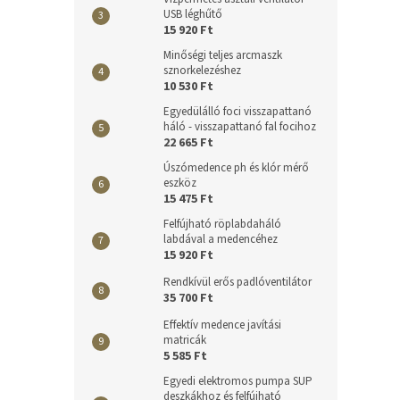
USB léghűtő
15 920 Ft
Minőségi teljes arcmaszk
sznorkelezéshez
10 530 Ft
Egyedülálló foci visszapattanó
háló - visszapattanó fal focihoz
22 665 Ft
Úszómedence ph és klór mérő
eszköz
15 475 Ft
Felfújható röplabdaháló
labdával a medencéhez
15 920 Ft
Rendkívül erős padlóventilátor
35 700 Ft
Effektív medence javítási
matricák
5 585 Ft
Egyedi elektromos pumpa SUP
deszkákhoz és felfújható