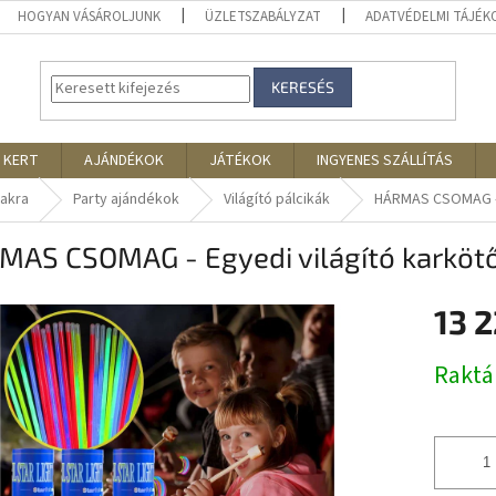
HOGYAN VÁSÁROLJUNK
ÜZLETSZABÁLYZAT
ADATVÉDELMI TÁJÉ
KERESÉS
 KERT
AJÁNDÉKOK
JÁTÉKOK
INGYENES SZÁLLÍTÁS
makra
Party ajándékok
Világító pálcikák
HÁRMAS CSOMAG - E
AS CSOMAG - Egyedi világító karkötők
13 
Egységár
Rakt