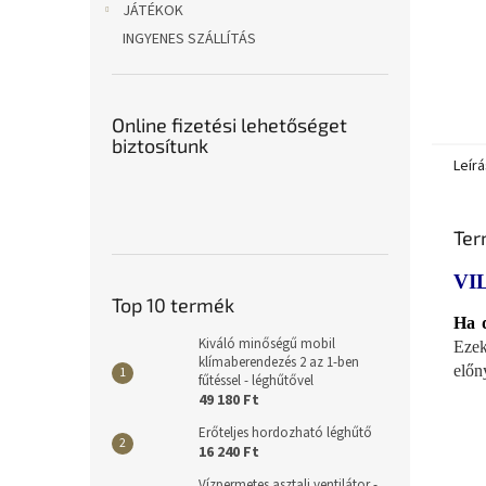
JÁTÉKOK
INGYENES SZÁLLÍTÁS
Online fizetési lehetőséget
biztosítunk
Leírá
Ter
VI
Top 10 termék
Ha d
Kiváló minőségű mobil
Ezek
klímaberendezés 2 az 1-ben
előn
fűtéssel - léghűtővel
49 180 Ft
Erőteljes hordozható léghűtő
16 240 Ft
Vízpermetes asztali ventilátor -