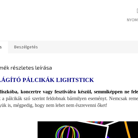
NYOM
s
Beszélgetés
mék részletes leírása
LÁGÍTÓ PÁLCIKÁK LIGHTSTICK
iszkóba, koncertre vagy fesztiválra készül, semmiképpen ne fele
 a pálcikák szó szerint feldobnak bármilyen eseményt. Nemcsak reme
yük is, mégpedig, hogy nem lehet nem észrevenni őket!