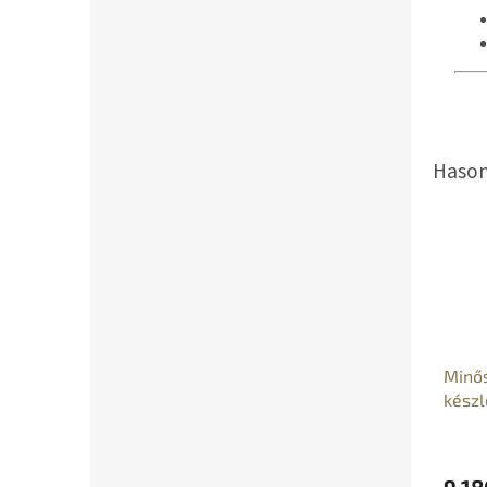
Minős
készl
9 18