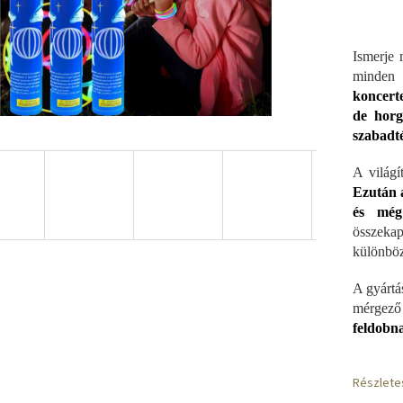
Ismerje 
minden
koncert
de horg
szabadté
A világí
Ezután 
és még
összeka
különböz
A gyártá
mérgező
feldobn
Részlete