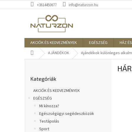
Ugrás
+3614450677
info@naturzon.hu
a
fő
tartalomhoz
AKCIÓK ÉS KEDVEZMÉNYEK
EGÉSZSÉG
HÁZ ÉS
Kezdőlap
AJÁNDÉKOK
Ajándékok különleges alkal
O
HÁRM
l
Kategóriák
d
Kategóriák
átugrása
a
l
AKCIÓK ÉS KEDVEZMÉNYEK
s
EGÉSZSÉG
ó
Mi kínozza?
p
a
Egészségügyi segédeszközök
n
Testápolás
e
Sport