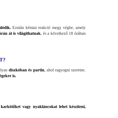
lódik.
Ezután kémiai reakció megy végbe, amely
órán át is világíthatnak
,
és a következő 18 órában
T?
olyan
diszkóban és partin
,
ahol ragyogni szeretne.
gekre is.
karkötőket vagy nyakláncokat lehet készíteni,