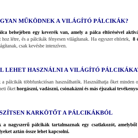
GYAN MŰKÖDNEK A VILÁGÍTÓ PÁLCIKÁK?
lca belsejében egy keverék van, amely a pálca eltörésével aktivá
t hoz létre, és a pálcikák fényesen világítanak. Ha egyszer eltörtek,
8 
ilágítanak, csak kevésbe intenzíven.
L LEHET HASZNÁLNI A VILÁGÍTÓ PÁLCIKÁKA
 a pálcikák többfunkciósan használhatók. Használhatja őket minden 
heti őket
horgászni, vadászni, csónakázni és más éjszakai tevékenysé
SZÍTSEN KARKÖTŐT A PÁLCIKÁKBÓL
 a nagyszerű pálcikák tartalmaznak egy csatlakozót, amelyből 
yeket aztán össze lehet kapcsolni.