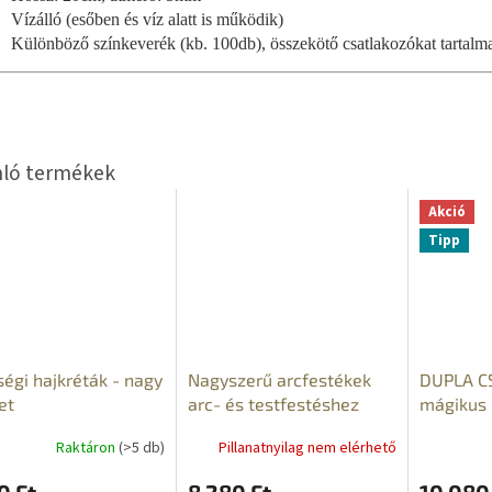
Vízálló (esőben és víz alatt is működik)
Különböző színkeverék (kb. 100db), összekötő csatlakozókat tartalm
Akció
Tipp
égi hajkréták - nagy
Nagyszerű arcfestékek
DUPLA C
et
arc- és testfestéshez
mágikus 
hajcsava
Raktáron
(>5 db)
Pillanatnyilag nem elérhető
INGYENE
0 Ft
8 280 Ft
10 080