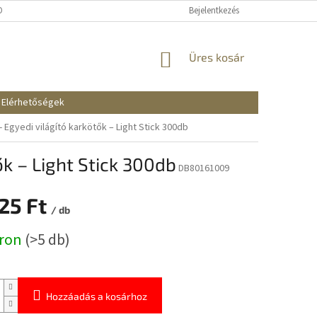
KOZTATÓ
SZÁLLÍTÁSI ÉS FIZETÉSI MÓDOK
Bejelentkezés
REKLAMÁCIÓK ÉS VISSZAKÜ
KOSÁR
Üres kosár
Elérhetőségek
gyedi világító karkötők – Light Stick 300db
 – Light Stick 300db
DB80161009
225 Ft
/ db
:
áron
(>5 db)
Hozzáadás a kosárhoz