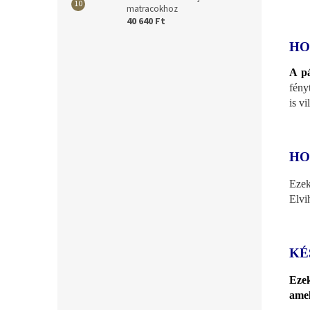
matracokhoz
40 640 Ft
HO
A pá
fény
is v
HO
Ezek
Elvi
KÉ
Ezek
amel