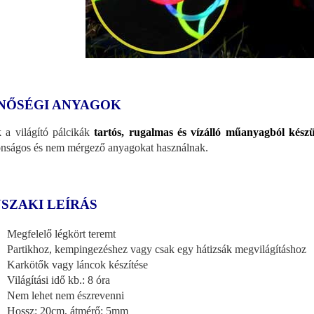
NŐSÉGI ANYAGOK
 a világító pálcikák
tartós, rugalmas és vízálló műanyagból kész
onságos és nem mérgező anyagokat használnak.
SZAKI LEÍRÁS
Megfelelő légkört teremt
Partikhoz, kempingezéshez vagy csak egy hátizsák megvilágításhoz
Karkötők vagy láncok készítése
Világítási idő kb.: 8 óra
Nem lehet nem észrevenni
Hossz: 20cm, átmérő: 5mm