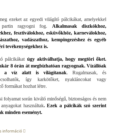
meg ezeket az egyedi világító pálcikákat, amelyekkel
 partin ragyogni fog.
Alkalmasak diszkókhoz,
ekhez, fesztiválokhoz, esküvőkhöz, karneválokhoz,
ászathoz, vadászathoz, kempingezéshez és egyéb
ri tevékenységekhez is.
tó pálcikákat
úgy aktiválhatja, hogy megtöri őket.
akár 8 órán át megbízhatóan ragyognak. Vízállóak
 a víz alatt is világítanak
.
Rugalmasak, és
pcsolhatók, így karkötőket, nyakláncokat vagy
ő formákat hozhat létre.
si folyamat során kiváló minőségű, biztonságos és nem
 anyagokat használtak
.
Ezek a pálcikák szó szerint
ak minden eseményt.
s információ