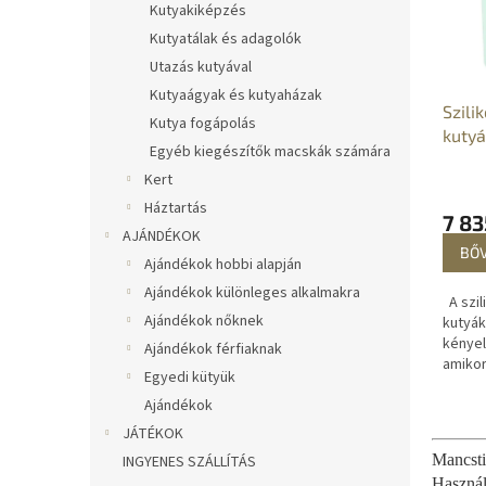
m
k
Kutyakiképzés
é
r
Kutyatálak és adagolók
k
e
Utazás kutyával
e
n
Kutyaágyak és kutyaházak
k
d
Szili
l
Kutya fogápolás
e
kuty
i
z
Egyéb kiegészítők macskák számára
szám
s
é
Kert
t
s
Háztartás
á
e
7 83
AJÁNDÉKOK
j
BŐ
Ajándékok hobbi alapján
a
Ajándékok különleges alkalmakra
A szil
Ajándékok nőknek
kutyá
kénye
Ajándékok férfiaknak
amikor
Egyedi kütyük
szenny
kutya 
Ajándékok
kénye
JÁTÉKOK
Mancsti
INGYENES SZÁLLÍTÁS
Használa