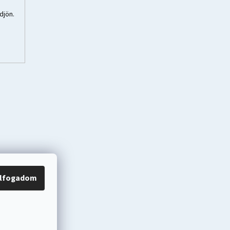
djön.
lfogadom