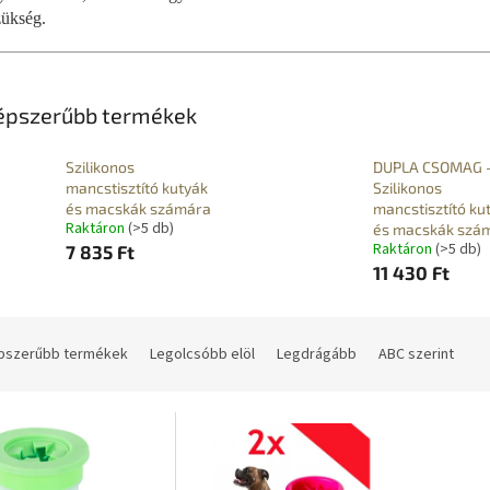
zükség.
épszerűbb termékek
Szilikonos
DUPLA CSOMAG 
mancstisztító kutyák
Szilikonos
és macskák számára
mancstisztító ku
Raktáron
(>5 db)
és macskák szá
Raktáron
(>5 db)
7 835 Ft
11 430 Ft
pszerűbb termékek
Legolcsóbb elöl
Legdrágább
ABC szerint