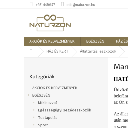
Ugrás
+3614450677
info@naturzon.hu
a
fő
tartalomhoz
AKCIÓK ÉS KEDVEZMÉNYEK
EGÉSZSÉG
HÁZ ÉS
Kezdőlap
HÁZ ÉS KERT
Állattartási eszközök
O
Manc
l
Kategóriák
d
Kategóriák
átugrása
a
HATÉ
l
AKCIÓK ÉS KEDVEZMÉNYEK
Üdvözöl
s
EGÉSZSÉG
belefár
ó
az Ön s
Mi kínozza?
p
a
Egészségügyi segédeszközök
Az állat
n
Testápolás
után me
e
Sport
a szenn