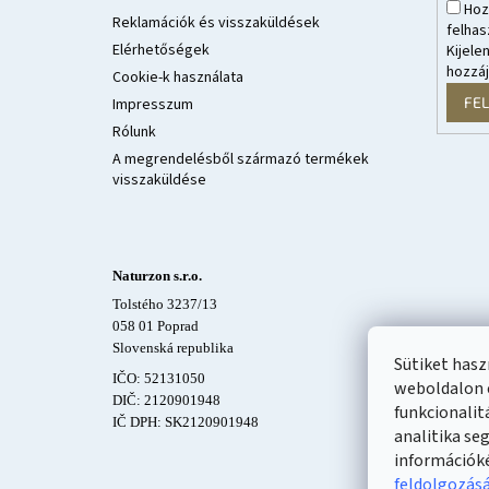
Hoz
Reklamációk és visszaküldések
felhas
Elérhetőségek
Kijele
hozzá
Cookie-k használata
FE
Impresszum
Rólunk
A megrendelésből származó termékek
visszaküldése
Naturzon s.r.o.
Tolstého 3237/13
058 01 Poprad
Slovenská republika
Sütiket has
IČO: 52131050
weboldalon 
DIČ: 2120901948
funkcionalit
IČ DPH: SK2120901948
analitika se
információk
feldolgozás