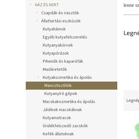
l
HÁZ ÉS KERT
lenne s
Csapdák és riasztók
Állattartási eszközök
Kutyahámok
Legn
Egyéb kutyafelszerelés
Kutyanyakörvek
Kutyapórázok
Pihenők és kaparófák
Madáretetők
Kutyakozmetika és ápolás
Mancstisztítók
T
Kutyanyíró gépek
e
Legné
Macskakozmetika és ápolás
r
Játékok macskáknak
m
Kutyamatracok
T
é
Ürülékfelszedő zacskók
e
k
r
e
Kefék állatoknak