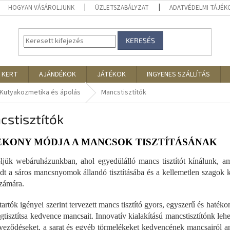
HOGYAN VÁSÁROLJUNK
ÜZLETSZABÁLYZAT
ADATVÉDELMI TÁJÉ
KERESÉS
 KERT
AJÁNDÉKOK
JÁTÉKOK
INGYENES SZÁLLÍTÁS
Kutyakozmetika és ápolás
Mancstisztítók
stisztítók
KONY MÓDJA A MANCSOK TISZTÍTÁSÁNAK
jük webáruházunkban, ahol egyedülálló mancs tisztítót kínálunk, a
adt a sáros mancsnyomok állandó tisztításába és a kellemetlen szagok 
zámára.
tartók igényei szerint tervezett mancs tisztító gyors, egyszerű és hatéko
gtisztítsa kedvence mancsait. Innovatív kialakítású mancstisztítónk lehe
yeződéseket, a sarat és egyéb törmelékeket kedvencének mancsairól an