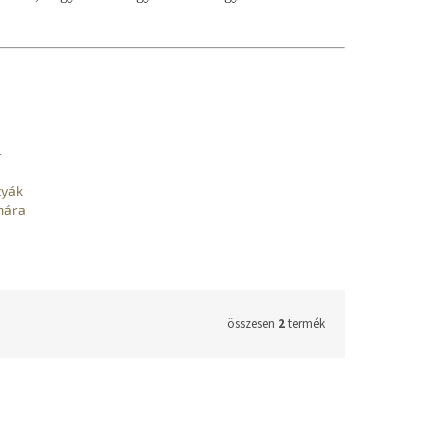
-
tyák
mára
összesen
2
termék