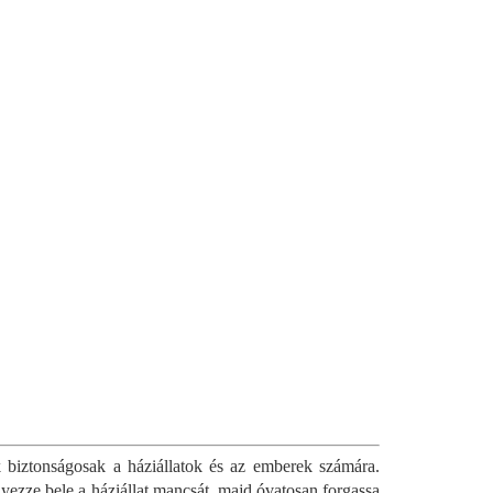
biztonságosak a háziállatok és az emberek számára.
elyezze bele a háziállat mancsát, majd óvatosan forgassa