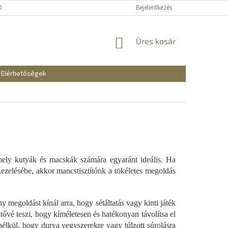
KOZTATÓ
SZÁLLÍTÁSI ÉS FIZETÉSI MÓDOK
Bejelentkezés
REKLAMÁCIÓK ÉS VISSZAKÜ
KOSÁR
Üres kosár
Elérhetőségek
mely kutyák és macskák számára egyaránt ideális. Ha
kezelésébe, akkor mancstisztítónk a tökéletes megoldás
ny megoldást kínál arra, hogy sétáltatás vagy kinti játék
tővé teszi, hogy kíméletesen és hatékonyan távolítsa el
élkül, hogy durva vegyszerekre vagy túlzott súrolásra