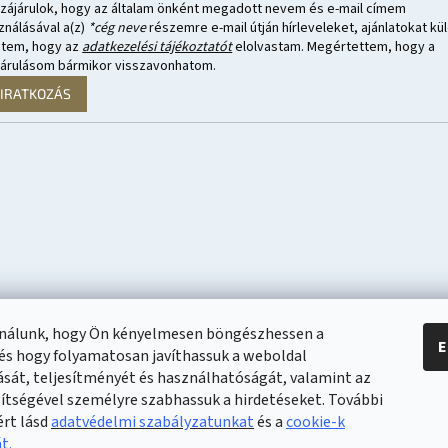
zájárulok, hogy az általam önként megadott nevem és e-mail címem
ználásával a(z)
*cég neve
részemre e-mail útján hírleveleket, ajánlatokat kül
ntem, hogy az
adatkezelési tájékoztatót
elolvastam. Megértettem, hogy a
járulásom bármikor visszavonhatom.
LIRATKOZÁS
ználunk, hogy Ön kényelmesen böngészhessen a
E
és hogy folyamatosan javíthassuk a weboldal
ását, teljesítményét és használhatóságát, valamint az
gítségével személyre szabhassuk a hirdetéseket. További
ért lásd
adatvédelmi szabályzatunkat
és a
cookie-k
át
.