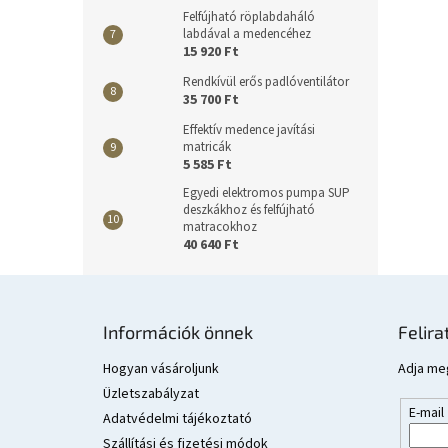
Felfújható röplabdaháló
labdával a medencéhez
15 920 Ft
Rendkívül erős padlóventilátor
35 700 Ft
Effektív medence javítási
matricák
5 585 Ft
Egyedi elektromos pumpa SUP
deszkákhoz és felfújható
matracokhoz
40 640 Ft
L
á
Információk önnek
Felira
b
l
Hogyan vásároljunk
Adja meg
é
Üzletszabályzat
E-mail
c
Adatvédelmi tájékoztató
Szállítási és fizetési módok