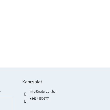
Kapcsolat
.
info
@
naturzon.hu
+3614450677