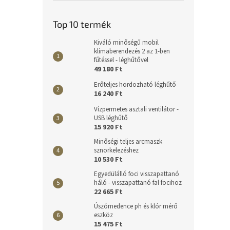
Top 10 termék
Kiváló minőségű mobil
klímaberendezés 2 az 1-ben
fűtéssel - léghűtővel
49 180 Ft
Erőteljes hordozható léghűtő
16 240 Ft
Vízpermetes asztali ventilátor -
USB léghűtő
15 920 Ft
Minőségi teljes arcmaszk
sznorkelezéshez
10 530 Ft
Egyedülálló foci visszapattanó
háló - visszapattanó fal focihoz
22 665 Ft
Úszómedence ph és klór mérő
eszköz
15 475 Ft