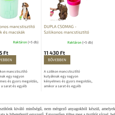
konos mancstisztító
DUPLA CSOMAG -
ák és macskák
Szilikonos mancstisztító
ára
kutyák és macskák
Raktáron
(>5 db)
Raktáron
(>5 db)
számára
5 Ft
11 430 Ft
VEBBEN
BŐVEBBEN
ikon mancstisztító
A szilikon mancstisztító
knak egy nagyon
kutyáknak egy nagyon
lmes és gyors megoldás,
kényelmes és gyors megoldás,
 a sarat és egyéb
amikor a sarat és egyéb
eződések kell lemosni a
szennyeződések kell lemosni a
lábáról. Gyors és
kutya lábáról. Gyors és
L
lmes megoldás nem...
kényelmes megoldás nem...
i
s
sztítónk kiváló minőségű, nem mérgező anyagokból készül, amelyek 
t
ta is hihetetlenül egyszerű. Egyszerűen töltse meg a tisztítót vízzel, h