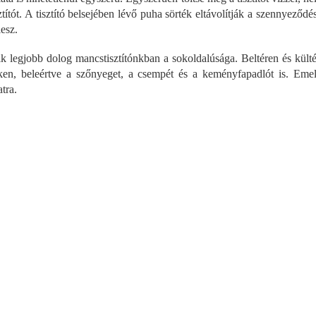
a
sztítót. A tisztító belsejében lévő puha sörték eltávolítják a szennyező
i
lesz.
r
á
k legjobb dolog mancstisztítónkban a sokoldalúsága. Beltéren és külté
n
y
eken, beleértve a szőnyeget, a csempét és a keményfapadlót is. Emell
í
tra.
t
á
s
e
l
e
m
e
i