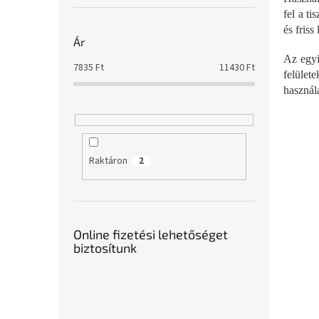
fel a ti
és friss 
Ár
Az egyi
7835
Ft
11430
Ft
felület
használa
Raktáron
2
Online fizetési lehetőséget
biztosítunk