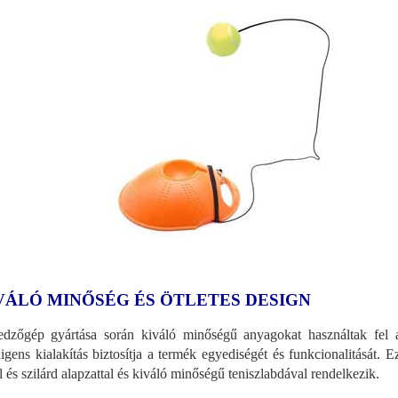
VÁLÓ MINŐSÉG ÉS ÖTLETES DESIGN
dzőgép gyártása során kiváló minőségű anyagokat használtak fel 
lligens kialakítás biztosítja a termék egyediségét és funkcionalitását. 
il és szilárd alapzattal és kiváló minőségű teniszlabdával rendelkezik.