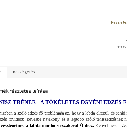
Részlete
NYOM
s
Beszélgetés
mék részletes leírása
NISZ TRÉNER - A TÖKÉLETES EGYÉNI EDZÉS 
niszben a szóló edzés fő problémája az, hogy a labda elrepül, és senki 
dzés rövidebb, kevésbé hatékony, és a legtöbb szóló teniszedzésnek n
 vesztegetnie, a labda mindig visszakerül Önhöz.
Kényelmesen gyako