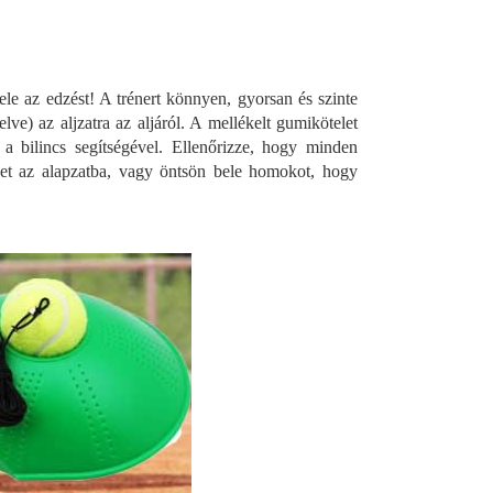
ele az edzést! A trénert könnyen, gyorsan és szinte
ve) az aljzatra az aljáról. A mellékelt gumikötelet
 bilincs segítségével. Ellenőrizze, hogy minden
izet az alapzatba, vagy öntsön bele homokot, hogy