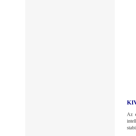
KI
Az e
inte
stab