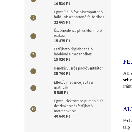
10 530 Ft
Egyedülálló foci visszapattanó
háló - visszapattanó fal focihoz
22 665 Ft
Úszómedence ph és klór mérő
eszköz
15 475 Ft
Felfújható röplabdaháló
labdával a medencéhez
15 920 Ft
FE
Rendkívül erős padlóventilátor
Az e
35 700 Ft
sebe
Effektív medence javítási
irán
matricák
5 585 Ft
Egyedi elektromos pumpa SUP
deszkákhoz és felfújható
AL
matracokhoz
40 640 Ft
Ezt 
talp