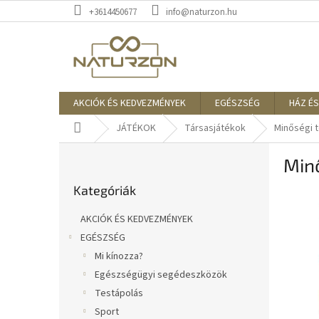
Ugrás
+3614450677
info@naturzon.hu
a
fő
tartalomhoz
AKCIÓK ÉS KEDVEZMÉNYEK
EGÉSZSÉG
HÁZ ÉS
Kezdőlap
JÁTÉKOK
Társasjátékok
Minőségi t
O
Minő
l
Kategóriák
d
Kategóriák
átugrása
a
l
AKCIÓK ÉS KEDVEZMÉNYEK
s
EGÉSZSÉG
ó
Mi kínozza?
p
a
Egészségügyi segédeszközök
n
Testápolás
e
Sport