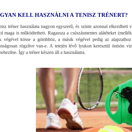
GYAN KELL HASZNÁLNI A TENISZ TRÉNERT?
nisz tréner használata nagyon egyszerű, és szinte azonnal elkezdheti v
ol maga is működtetheti. Ragassza a csúszásmentes alátéteket (mellékel
k végével kösse a gömbhöz, a másik végével pedig az alapzathoz a
onságosan rögzítve van-e. A tetején lévő lyukon keresztül öntsön v
ehezítse. Így a tréner készen áll a használatra.