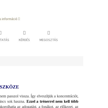
s információ
TATÁS
KÉRDÉS
MEGOSZTÁS
ESZKÖZE
nem passzol vissza. Így elveszítjük a koncentrációt,
incs sok haszna.
Ezzel a trénerrel nem kell több
rolhatja az adogatást, a fonákot, az előkezet, az