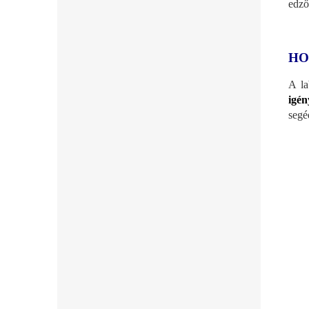
edző
HO
A la
igén
segé