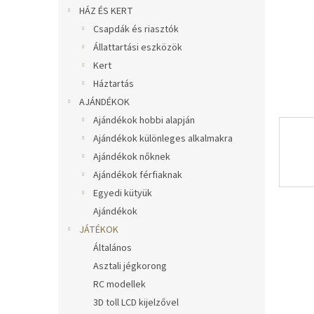
l
HÁZ ÉS KERT
Csapdák és riasztók
Állattartási eszközök
Kert
Háztartás
AJÁNDÉKOK
Ajándékok hobbi alapján
Ajándékok különleges alkalmakra
Ajándékok nőknek
Ajándékok férfiaknak
Egyedi kütyük
Ajándékok
JÁTÉKOK
Általános
Asztali jégkorong
RC modellek
3D toll LCD kijelzővel