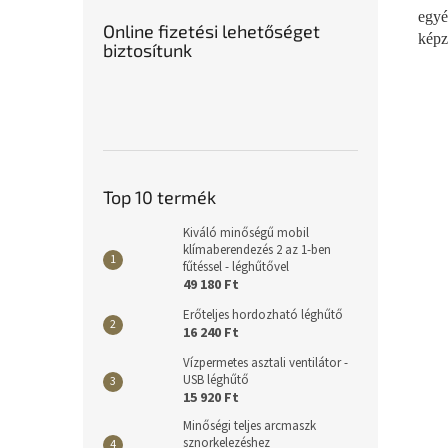
egyé
Online fizetési lehetőséget
képz
biztosítunk
Top 10 termék
Kiváló minőségű mobil
klímaberendezés 2 az 1-ben
fűtéssel - léghűtővel
49 180 Ft
Erőteljes hordozható léghűtő
16 240 Ft
Vízpermetes asztali ventilátor -
USB léghűtő
15 920 Ft
Minőségi teljes arcmaszk
sznorkelezéshez