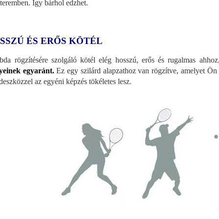
teremben. Így bárhol edzhet.
SSZÚ ÉS ERŐS KÖTÉL
bda rögzítésére szolgáló kötél elég hosszú, erős és rugalmas ahho
yeinek egyaránt.
Ez egy szilárd alapzathoz van rögzítve, amelyet Ön 
deszközzel az egyéni képzés tökéletes lesz.