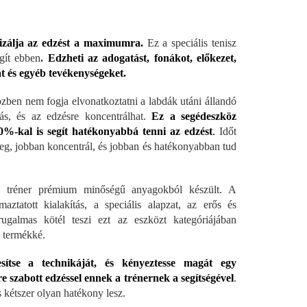
izálja az edzést a maximumra.
Ez a speciális tenisz
egít ebben
.
Edzheti az adogatást, fonákot, előkezet,
t és egyéb tevékenységeket.
zben nem fogja elvonatkoztatni a labdák utáni állandó
ás, és az edzésre koncentrálhat.
Ez a segédeszköz
0%-kal is segít hatékonyabbá tenni az edzést
.
Időt
meg, jobban koncentrál, és jobban és hatékonyabban tud
z tréner prémium minőségű anyagokból készült. A
maztatott kialakítás, a speciális alapzat, az erős és
ugalmas kötél teszi ezt az eszközt kategóriájában
 termékké.
esítse a technikáját, és kényeztesse magát egy
e szabott edzéssel ennek a trénernek a segítségével
.
 kétszer olyan hatékony lesz.