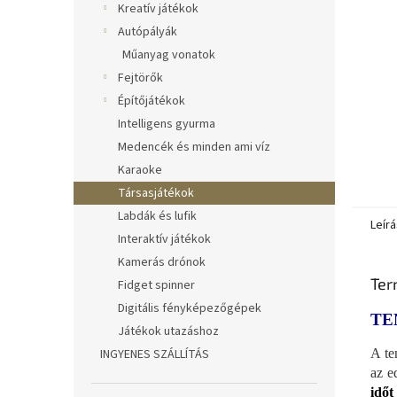
Kreatív játékok
Autópályák
Műanyag vonatok
Fejtörők
Építőjátékok
Intelligens gyurma
Medencék és minden ami víz
Karaoke
Társasjátékok
Labdák és lufik
Leírá
Interaktív játékok
Kamerás drónok
Ter
Fidget spinner
Digitális fényképezőgépek
TE
Játékok utazáshoz
A te
INGYENES SZÁLLÍTÁS
az e
időt