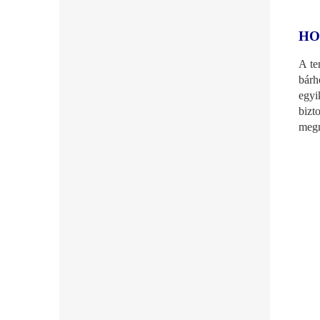
HO
A te
bárh
egyi
bizt
megn