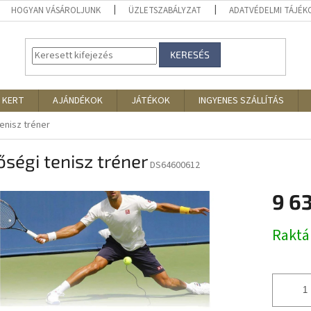
HOGYAN VÁSÁROLJUNK
ÜZLETSZABÁLYZAT
ADATVÉDELMI TÁJÉ
KERESÉS
 KERT
AJÁNDÉKOK
JÁTÉKOK
INGYENES SZÁLLÍTÁS
enisz tréner
ségi tenisz tréner
DS64600612
9 6
Egységár
Rakt