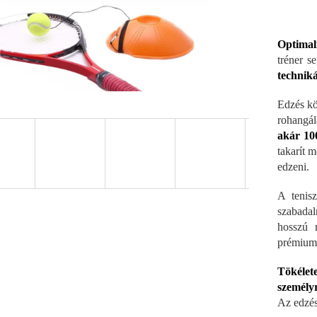
Optimal
tréner s
techniká
Edzés kö
rohangál
akár 10
takarít 
edzeni.
A tenis
szabadal
hosszú r
prémium
Tökélet
személyr
Az edzés