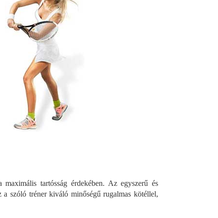
a maximális tartósság érdekében. Az egyszerű és
Ez a szóló tréner kiváló minőségű rugalmas kötéllel,