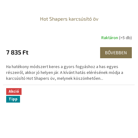
Hot Shapers karcsúsító öv
Raktáron
(>5 db)
7 835 Ft
BŐVEBBEN
Ha hatékony módszert keres a gyors fogyáshoz a has egyes
részeiről, akkor jó helyen jár. A kívánt hatás elérésének módja a
karcsúsító Hot Shapers öv, melynek köszönhetően...
Akció
Tipp