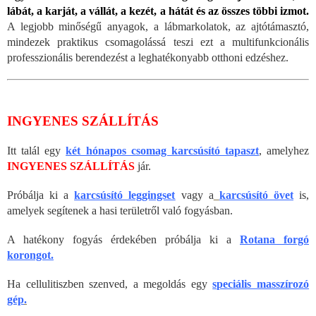
lábát, a karját, a vállát, a kezét, a hátát és az összes többi izmot.
A legjobb minőségű anyagok, a lábmarkolatok, az ajtótámasztó,
mindezek praktikus csomagolássá teszi ezt a multifunkcionális
professzionális berendezést a leghatékonyabb otthoni edzéshez.
INGYENES SZÁLLÍTÁS
Itt talál egy
két hónapos csomag karcsúsító tapaszt
, amelyhez
INGYENES SZÁLLÍTÁS
jár.
Próbálja ki a
karcsúsító leggingset
vagy a
karcsúsító övet
is,
amelyek segítenek a hasi területről való fogyásban.
A hatékony fogyás érdekében próbálja ki a
Rotana forgó
korongot.
Ha cellulitiszben szenved, a megoldás egy
speciális masszírozó
gép
.