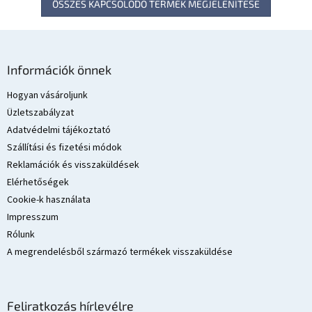
ÖSSZES KAPCSOLÓDÓ TERMÉK MEGJELENÍTÉSE
L
á
Információk önnek
b
l
Hogyan vásároljunk
é
Üzletszabályzat
c
Adatvédelmi tájékoztató
Szállítási és fizetési módok
Reklamációk és visszaküldések
Elérhetőségek
Cookie-k használata
Impresszum
Rólunk
A megrendelésből származó termékek visszaküldése
Feliratkozás hírlevélre