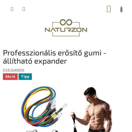
Ugrás
KOSÁR
a
fő
tartalomhoz
Professzionális erősítő gumi -
állítható expander
DS82649009
Akció
Tipp