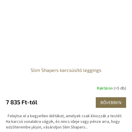
Slim Shapers karcsúsító leggings
Raktáron
(>5 db)
7 835 Ft-tól
BŐVEBBEN
Felejtse el a kegyetlen diétákat, amelyek csak kínozzák a testét.
Ha karcsú vonalakra vágyik, és nincs ideje vagy pénze arra, hogy
edzőterembe járjon, vásároljon Slim Shapers...