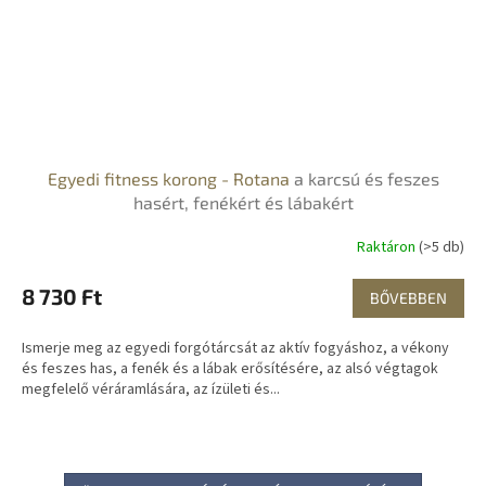
Egyedi fitness korong - Rotana
a karcsú és feszes
hasért, fenékért és lábakért
Raktáron
(>5 db)
8 730 Ft
BŐVEBBEN
Ismerje meg az egyedi forgótárcsát az aktív fogyáshoz, a vékony
és feszes has, a fenék és a lábak erősítésére, az alsó végtagok
megfelelő véráramlására, az ízületi és...