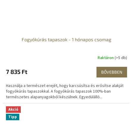
Fogyókúrás tapaszok - 1 hónapos csomag
Raktáron
(>5 db)
7 835 Ft
BŐVEBBEN
Használja a természet erejét, hogy karcsúsítsa és erősítse alakját
fogyókúrás tapaszokkal. A fogyókúrás tapaszok 100%-ban
természetes alapanyagokból készülnek. Egyedülálló...
Akció
Tipp