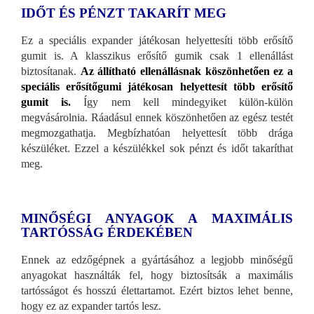
IDŐT ÉS PÉNZT TAKARÍT MEG
Ez a speciális expander játékosan helyettesíti több erősítő
gumit is. A klasszikus erősítő gumik csak 1 ellenállást
biztosítanak.
Az állítható ellenállásnak köszönhetően ez a
speciális erősítőgumi játékosan helyettesít több erősítő
gumit is.
Így nem kell mindegyiket külön-külön
megvásárolnia. Ráadásul ennek köszönhetően az egész testét
megmozgathatja. Megbízhatóan helyettesít több drága
készüléket. Ezzel a készülékkel sok pénzt és időt takaríthat
meg.
MINŐSÉGI ANYAGOK A MAXIMÁLIS
TARTÓSSÁG ÉRDEKÉBEN
Ennek az edzőgépnek a gyártásához a legjobb minőségű
anyagokat használták fel, hogy biztosítsák a maximális
tartósságot és hosszú élettartamot. Ezért biztos lehet benne,
hogy ez az expander tartós lesz.