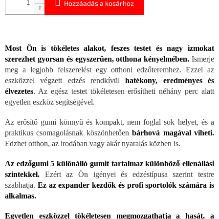
Hozzáadás a kosárhoz
Most Ön is tökéletes alakot, feszes testet és nagy izmokat
szerezhet gyorsan és egyszerűen, otthona kényelmében.
Ismerje
meg a legjobb felszerelést egy otthoni edzőteremhez. Ezzel az
eszközzel végzett edzés rendkívül
hatékony, eredményes és
élvezetes
.
Az egész testet tökéletesen erősítheti néhány perc alatt
egyetlen eszköz segítségével.
Az erősítő gumi könnyű és kompakt, nem foglal sok helyet, és a
praktikus csomagolásnak köszönhetően
bárhová magával viheti.
Edzhet otthon, az irodában vagy akár nyaralás közben is.
Az edzőgumi 5 különálló gumit tartalmaz különböző ellenállási
szintekkel.
Ezért az Ön igényei és edzéstípusa szerint testre
szabhatja.
Ez az expander kezdők és profi sportolók számára is
alkalmas.
Egyetlen eszközzel tökéletesen megmozgathatja a hasát, a