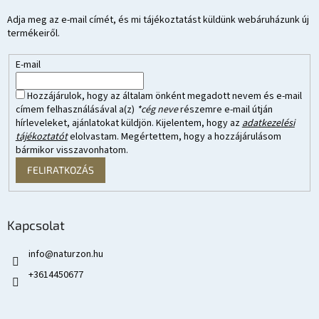
Adja meg az e-mail címét, és mi tájékoztatást küldünk webáruházunk új
termékeiről.
E-mail
Hozzájárulok, hogy az általam önként megadott nevem és e-mail
címem felhasználásával a(z)
*cég neve
részemre e-mail útján
hírleveleket, ajánlatokat küldjön. Kijelentem, hogy az
adatkezelési
tájékoztatót
elolvastam. Megértettem, hogy a hozzájárulásom
bármikor visszavonhatom.
FELIRATKOZÁS
Kapcsolat
info
@
naturzon.hu
+3614450677