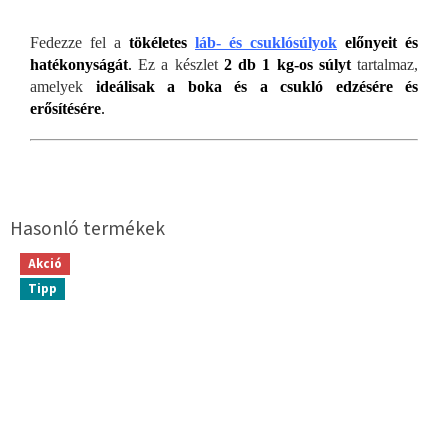
Fedezze fel a
tökéletes
láb- és csuklósúlyok
előnyeit
és
hatékonyságát
.
Ez a készlet
2 db 1 kg-os súlyt
tartalmaz,
amelyek
ideálisak a boka és a csukló edzésére és
erősítésére
.
Akció
Tipp