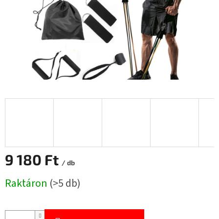
9 180 Ft
/ db
Egységár:
Raktáron
(>5 db)