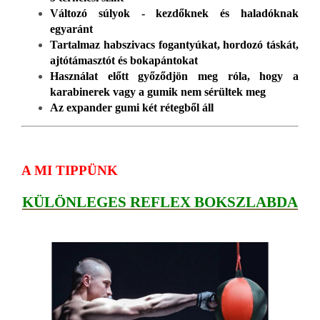
Változó súlyok - kezdőknek és haladóknak
egyaránt
Tartalmaz habszivacs fogantyúkat, hordozó táskát,
ajtótámasztót és bokapántokat
Használat előtt győződjön meg róla, hogy a
karabinerek vagy a gumik nem sérültek meg
Az expander gumi két rétegből áll
A MI TIPPÜNK
KÜLÖNLEGES REFLEX BOKSZLABDA