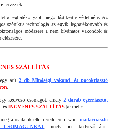
re tervezték.
fel a leghatékonyabb megoldást kertje védelmére. Az
gos szónikus technológia az egyik leghatékonyabb és
 biztonságos módszere a nem kívánatos vakondok és
k elűzésére.
ENES SZÁLLÍTÁS
l egy árú
2 db Minőségi vakond- és pocokriasztó
áron
.
l egy kedvező csomagot, amely
2 darab egérriasztót
z,
és
INGYENES SZÁLLÍTÁS
jár mellé.
 meg a madarak elleni védelemre szánt
madárriasztó
A CSOMAGUNKAT
, amely most kedvező áron
ő.