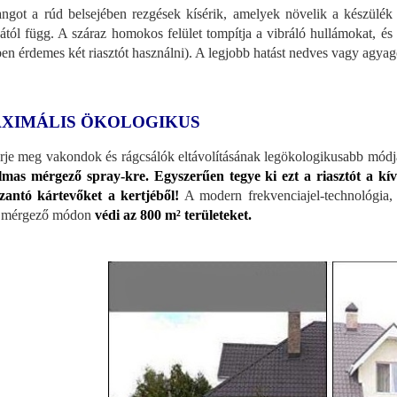
ngot a rúd belsejében rezgések kísérik, amelyek növelik a készülék h
sától függ. A száraz homokos felület tompítja a vibráló hullámokat, és 
ben érdemes két riasztót használni). A legjobb hatást nedves vagy agyagos
XIMÁLIS ÖKOLOGIKUS
rje meg vakondok és rágcsálók eltávolításának legökologikusabb módj
lmas mérgező spray-kre.
Egyszerűen tegye ki ezt a riasztót a kí
zantó kártevőket a kertjéből!
A modern frekvenciajel-technológia, 
 mérgező módon
védi az 800 m² területeket.