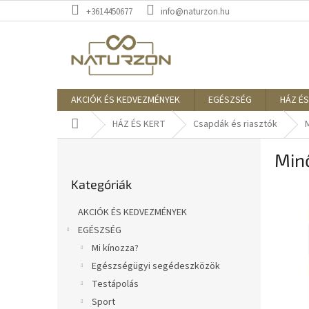
Ugrás
+3614450677
info@naturzon.hu
a
fő
tartalomhoz
AKCIÓK ÉS KEDVEZMÉNYEK
EGÉSZSÉG
HÁZ ÉS
Kezdőlap
HÁZ ÉS KERT
Csapdák és riasztók
O
Minő
l
Kategóriák
d
Kategóriák
átugrása
a
l
AKCIÓK ÉS KEDVEZMÉNYEK
s
EGÉSZSÉG
ó
Mi kínozza?
p
a
Egészségügyi segédeszközök
n
Testápolás
e
Sport