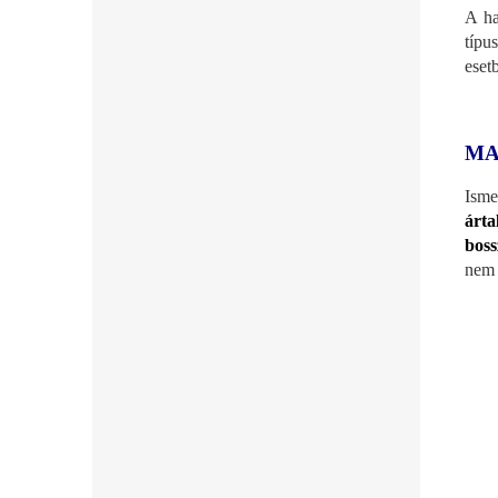
A ha
típu
eset
MA
Isme
árta
boss
nem