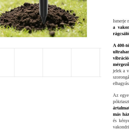
Ismerje 
a vakon
rágcsáló
A 400-t
ultraha
vibráci
mérgező
jelek a 
szorong
elhagyás
Az egyed
pókria
ártalma
más ház
és kény
vakondri