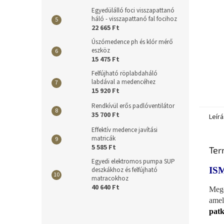
Egyedülálló foci visszapattanó
háló - visszapattanó fal focihoz
22 665 Ft
Úszómedence ph és klór mérő
eszköz
15 475 Ft
Felfújható röplabdaháló
labdával a medencéhez
15 920 Ft
Rendkívül erős padlóventilátor
35 700 Ft
Leírá
Effektív medence javítási
matricák
5 585 Ft
Ter
Egyedi elektromos pumpa SUP
IS
deszkákhoz és felfújható
matracokhoz
40 640 Ft
Mego
amel
patk