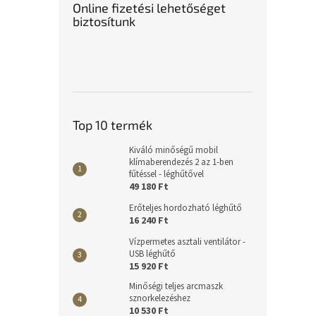
Online fizetési lehetőséget
biztosítunk
Top 10 termék
Kiváló minőségű mobil
klímaberendezés 2 az 1-ben
fűtéssel - léghűtővel
49 180 Ft
Erőteljes hordozható léghűtő
16 240 Ft
Vízpermetes asztali ventilátor -
USB léghűtő
15 920 Ft
Minőségi teljes arcmaszk
sznorkelezéshez
10 530 Ft