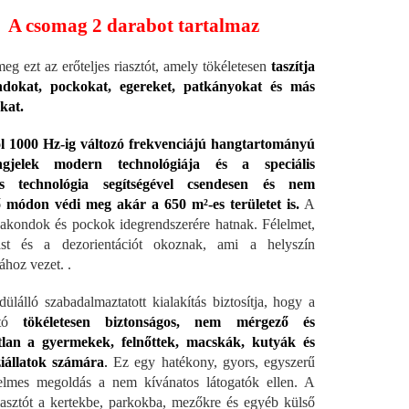
A csomag 2 darabot tartalmaz
meg ezt az erőteljes riasztót, amely tökéletesen
taszítja
dokat, pockokat, egereket, patkányokat és más
kat.
ól 1000 Hz-ig változó frekvenciájú hangtartományú
ngjelek modern technológiája és a speciális
ós technológia segítségével csendesen és nem
 módon védi meg akár a 650 m²-es területet is.
A
vakondok és pockok idegrendszerére hatnak. Félelmet,
ást és a dezorientációt okoznak, ami a helyszín
ához vezet. .
ülálló szabadalmaztatott kialakítás biztosítja, hogy a
sztó
tökéletesen biztonságos, nem mérgező és
tlan a gyermekek, felnőttek, macskák, kutyák és
iállatok számára
.
Ez egy hatékony, gyors, egyszerű
elmes megoldás a nem kívánatos látogatók ellen. A
asztót a kertekbe, parkokba, mezőkre és egyéb külső