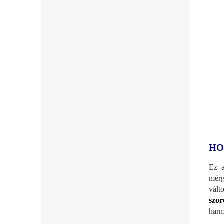
HO
Ez a
mérg
vált
szor
harm