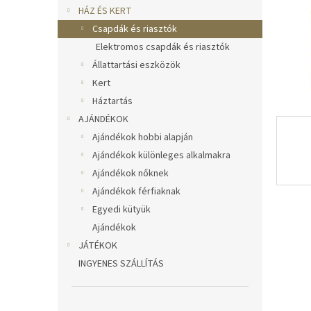
l
HÁZ ÉS KERT
Csapdák és riasztók
Elektromos csapdák és riasztók
Állattartási eszközök
Kert
Háztartás
AJÁNDÉKOK
Ajándékok hobbi alapján
Ajándékok különleges alkalmakra
Ajándékok nőknek
Ajándékok férfiaknak
Egyedi kütyük
Ajándékok
JÁTÉKOK
INGYENES SZÁLLÍTÁS