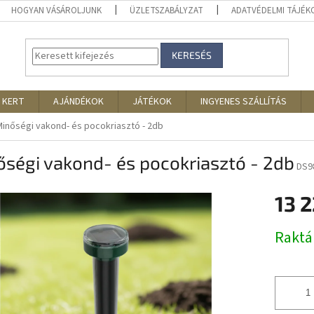
HOGYAN VÁSÁROLJUNK
ÜZLETSZABÁLYZAT
ADATVÉDELMI TÁJÉ
KERESÉS
 KERT
AJÁNDÉKOK
JÁTÉKOK
INGYENES SZÁLLÍTÁS
Minőségi vakond- és pocokriasztó - 2db
ségi vakond- és pocokriasztó - 2db
DS9
13 
Egységár
Rakt