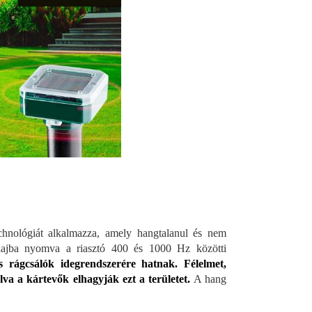
chnológiát alkalmazza, amely hangtalanul és nem
lajba nyomva a riasztó 400 és 1000 Hz közötti
 rágcsálók idegrendszerére hatnak. Félelmet,
a a kártevők elhagyják ezt a területet.
A hang