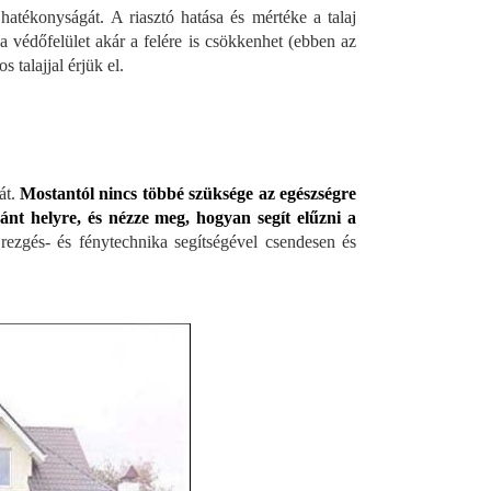
atékonyságát. A riasztó hatása és mértéke a talaj
a védőfelület akár a felére is csökkenhet (ebben az
 talajjal érjük el.
át.
Mostantól nincs többé szüksége az egészségre
vánt helyre, és nézze meg, hogyan segít elűzni a
rezgés- és fénytechnika segítségével csendesen és