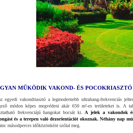
GYAN MŰKÖDIK VAKOND- ÉS POCOKRIASZTÓ
z egyedi vakondriasztó a legmodernebb ultrahang-frekvenciás jelte
ező módon képes megvédeni akár 650 m²-es területeket is. A ta
oztatható frekvenciájú hangokat bocsát ki.
A jelek a vakondok és
ongást és a terepen való dezorientációt okoznak. Néhány nap múlv
inc másodperces időközönként szólal meg.