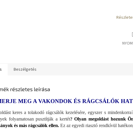
Részlete
NYOM
s
Beszélgetés
mék részletes leírása
MERJE MEG A VAKONDOK ÉS RÁGCSÁLÓK HA
ldást keres a tolakodó rágcsálók kezelésére, egyszer s mindenkorra
yek folyamatosan pusztítják a kertét
?
Olyan megoldást hozunk Önn
ányok és más rágcsálók ellen.
Ez az egyedi riasztó rendkívül hatékon