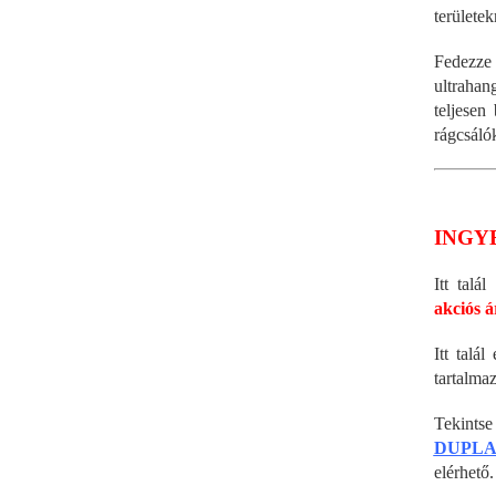
területek
Fedezze 
ultrahan
teljesen
rágcsáló
INGY
Itt talá
akciós 
Itt talá
tartalma
Tekintse
DUPL
elérhet