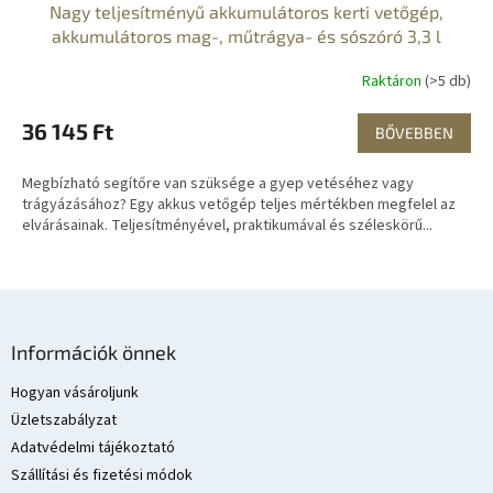
Nagy teljesítményű akkumulátoros kerti vetőgép,
akkumulátoros mag-, műtrágya- és sószóró 3,3 l
Raktáron
(>5 db)
36 145 Ft
BŐVEBBEN
Megbízható segítőre van szüksége a gyep vetéséhez vagy
trágyázásához? Egy akkus vetőgép teljes mértékben megfelel az
elvárásainak. Teljesítményével, praktikumával és széleskörű...
L
á
Információk önnek
b
l
Hogyan vásároljunk
é
Üzletszabályzat
c
Adatvédelmi tájékoztató
Szállítási és fizetési módok