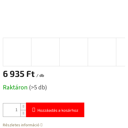
6 935 Ft
/ db
Egységár:
Raktáron
(>5 db)
Hozzáadás a kosárhoz
Részletes információ