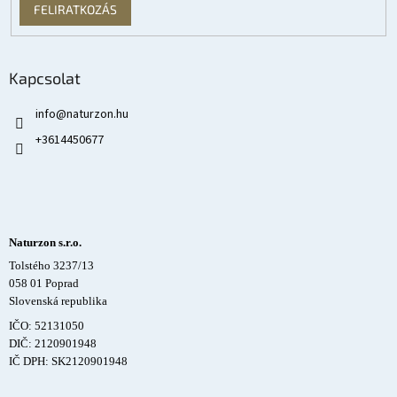
FELIRATKOZÁS
Kapcsolat
info
@
naturzon.hu
+3614450677
Naturzon s.r.o.
Tolstého 3237/13
058 01 Poprad
Slovenská republika
IČO: 52131050
DIČ: 2120901948
IČ DPH: SK2120901948