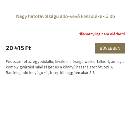
Nagy hatótávolságú adó-vevő készülékek 2 db
Pillanatnyilag nem elérhető
20 415 Ft
BŐVEBBEN
Fedezze fel az egyedülálló, kiváló minőségű walkie-talkie-t, amely a
komoly gyártási minőséget és a könnyű használatot ötvözi. A
Baofeng adó lenyűgöző, tereptől függően akár 5-8...