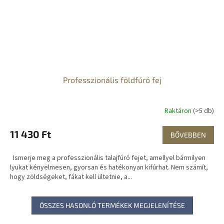
Professzionális földfúró fej
Raktáron
(>5 db)
11 430 Ft
BŐVEBBEN
Ismerje meg a professzionális talajfúró fejet, amellyel bármilyen
lyukat kényelmesen, gyorsan és hatékonyan kifúrhat. Nem számít,
hogy zöldségeket, fákat kell ültetnie, a...
ÖSSZES HASONLÓ TERMÉKEK MEGJELENÍTÉSE