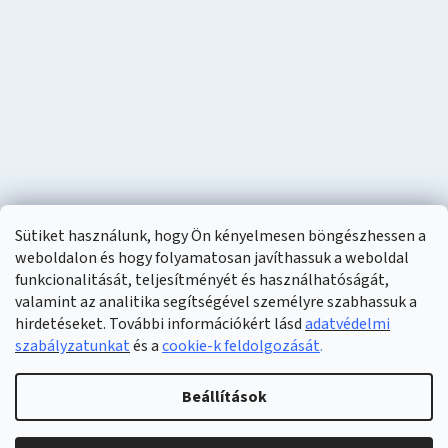
Sütiket használunk, hogy Ön kényelmesen böngészhessen a
weboldalon és hogy folyamatosan javíthassuk a weboldal
funkcionalitását, teljesítményét és használhatóságát,
valamint az analitika segítségével személyre szabhassuk a
hirdetéseket. További információkért lásd
adatvédelmi
szabályzatunkat
és a
cookie-k feldolgozását
.
Shoptet készítette
Beállítások
Copyright 2026
Naturzon
. Minden jog fenntartva.