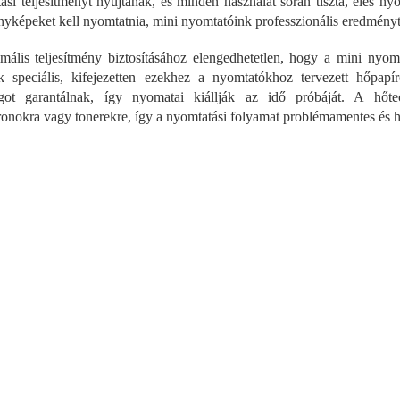
ási teljesítményt nyújtanak, és minden használat során tiszta, éles 
a
nyképeket kell nyomtatnia, mini nyomtatóink professzionális eredményt
i
r
mális teljesítmény biztosításához elengedhetetlen, hogy a mini nyo
á
k speciális, kifejezetten ezekhez a nyomtatókhoz tervezett hőpapí
n
y
ságot garantálnak, így nyomatai kiállják az idő próbáját. A hőt
í
tronokra vagy tonerekre, így a nyomtatási folyamat problémamentes és 
t
á
s
e
l
e
m
e
i