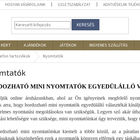
HOGYAN VÁSÁROLJUNK
ÜZLETSZABÁLYZAT
ADATVÉDELMI TÁJÉ
KERESÉS
 KERT
AJÁNDÉKOK
JÁTÉKOK
INGYENES SZÁLLÍTÁS
lefon tartozékok
Nyomtatók
mtatók
DOZHATÓ MINI NYOMTATÓK EGYEDÜLÁLLÓ 
jük online áruházunkban, ahol az Ön igényeinek megfelelő nyomta
 arra, hogy hordozható mini nyomtatók egyedülálló választékát kínál
elmes nyomtatási megoldásokra van szükségük. Legyen szó akár útba
ási lehetőségre van szüksége, mini nyomtatóinkat úgy terveztük, hogy
rdozható mini nyomtatóinkat kiemeli a többi közül, az a páratl
tásuknak köszönhetően ezek a nyomtatók könnyen elférnek egy táskában