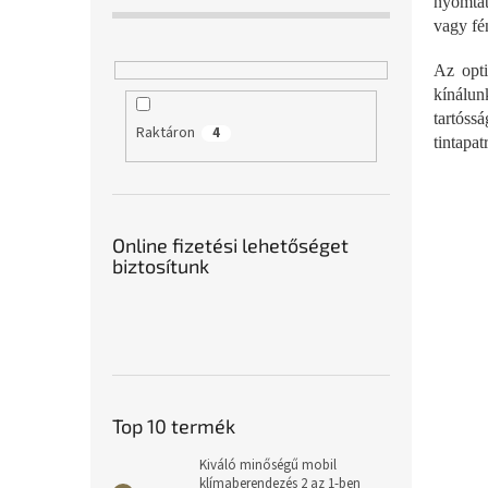
nyomtat
vagy fé
Az opti
kínálun
tartós
Raktáron
4
tintapa
Online fizetési lehetőséget
biztosítunk
Top 10 termék
Kiváló minőségű mobil
klímaberendezés 2 az 1-ben