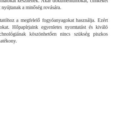
nyomatokat készítenek. Akár dokumentumokat, címkéket
 nyújtanak a minőség rovására.
mtatóhoz a megfelelő fogyóanyagokat használja. Ezért
rokat. Hőpapírjaink egyenletes nyomtatást és kiváló
echnológiának köszönhetően nincs szükség piszkos
hatékony.