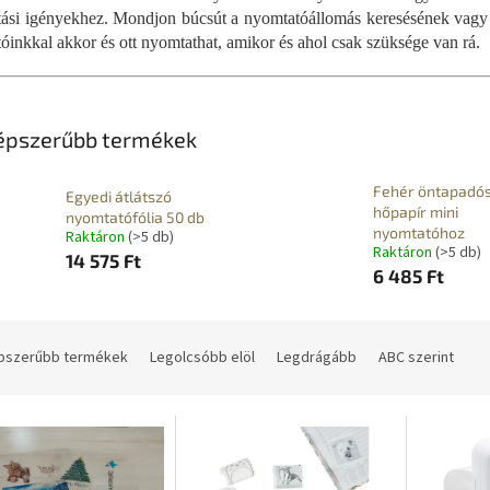
ási igényekhez. Mondjon búcsút a nyomtatóállomás keresésének vagy 
óinkkal akkor és ott nyomtathat, amikor és ahol csak szüksége van rá.
épszerűbb termékek
Fehér öntapadó
Egyedi átlátszó
hőpapír mini
nyomtatófólia 50 db
nyomtatóhoz
Raktáron
(>5 db)
Raktáron
(>5 db)
14 575 Ft
6 485 Ft
pszerűbb termékek
Legolcsóbb elöl
Legdrágább
ABC szerint