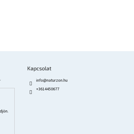
Kapcsolat
.
info
@
naturzon.hu
+3614450677
djön.