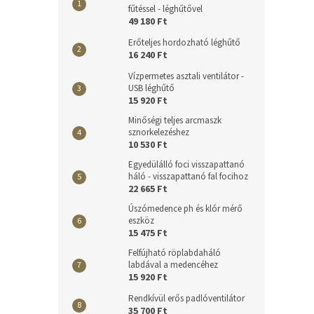
fűtéssel - léghűtővel
49 180 Ft
Erőteljes hordozható léghűtő
16 240 Ft
Vízpermetes asztali ventilátor -
USB léghűtő
15 920 Ft
Minőségi teljes arcmaszk
sznorkelezéshez
10 530 Ft
Egyedülálló foci visszapattanó
háló - visszapattanó fal focihoz
22 665 Ft
Úszómedence ph és klór mérő
eszköz
15 475 Ft
Felfújható röplabdaháló
labdával a medencéhez
15 920 Ft
Rendkívül erős padlóventilátor
35 700 Ft