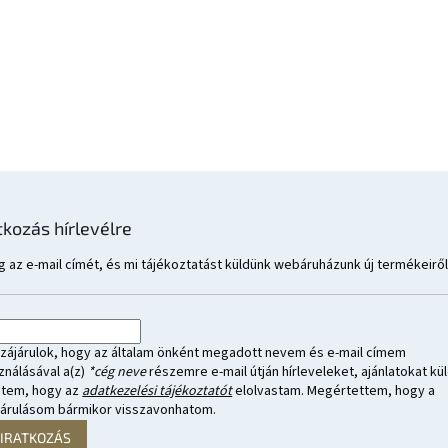
tkozás hírlevélre
 az e-mail címét, és mi tájékoztatást küldünk webáruházunk új termékeiről
zájárulok, hogy az általam önként megadott nevem és e-mail címem
ználásával a(z)
*cég neve
részemre e-mail útján hírleveleket, ajánlatokat kül
ntem, hogy az
adatkezelési tájékoztatót
elolvastam. Megértettem, hogy a
járulásom bármikor visszavonhatom.
LIRATKOZÁS