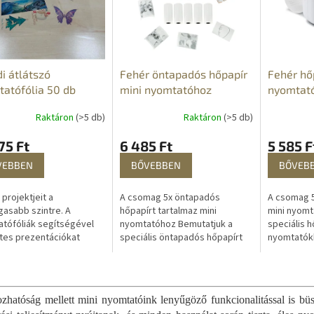
i átlátszó
Fehér öntapadós hőpapír
Fehér hő
atófólia 50 db
mini nyomtatóhoz
nyomtat
Raktáron
(>5 db)
Raktáron
(>5 db)
75 Ft
6 485 Ft
5 585 F
VEBBEN
BŐVEBBEN
BŐVEB
 projektjeit a
A csomag 5x öntapadós
A csomag 5
asabb szintre. A
hőpapírt tartalmaz mini
mini nyomt
tófóliák segítségével
nyomtatóhoz Bemutatjuk a
speciális h
tes prezentációkat
speciális öntapadós hőpapírt
nyomtatók
 létre nemcsak a
mini nyomtatókhoz. A
hőnyomtat
helyen, hanem az
hőnyomtatópapír, más néven
hőpapír, eg
L
ban is. Számítson az
hőpapír, egy speciális...
papírtípus,
i
s
zhatóság mellett mini nyomtatóink lenyűgöző funkcionalitással is bü
t