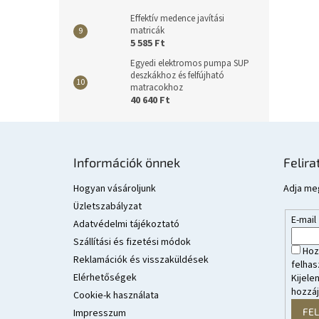
Effektív medence javítási
matricák
5 585 Ft
Egyedi elektromos pumpa SUP
deszkákhoz és felfújható
matracokhoz
40 640 Ft
L
á
Információk önnek
Felira
b
l
Hogyan vásároljunk
Adja meg
é
Üzletszabályzat
E-mail
c
Adatvédelmi tájékoztató
Szállítási és fizetési módok
Hoz
Reklamációk és visszaküldések
felhas
Elérhetőségek
Kijele
hozzá
Cookie-k használata
FE
Impresszum