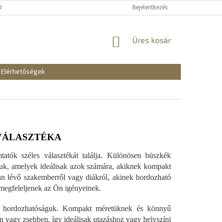
KOZTATÓ
SZÁLLÍTÁSI ÉS FIZETÉSI MÓDOK
Bejelentkezés
REKLAMÁCIÓK ÉS VISSZAKÜ
KOSÁR
Üres kosár
Elérhetőségek
VÁLASZTÉKA
tók széles választékát találja. Különösen büszkék
juk, amelyek ideálisak azok számára, akiknek kompakt
n lévő szakemberről vagy diákról, akinek hordozható
 megfeleljenek az Ön igényeinek.
an hordozhatóságuk. Kompakt méretüknek és könnyű
 vagy zsebben, így ideálisak utazáshoz vagy helyszíni