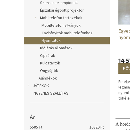
m
k
Szerencse lampionok
é
r
Éjszakai égbolt projektor
k
e
Mobiltelefon tartozékok
e
n
Mobiltelefon állványok
k
d
Egyed
Távirányítók mobiltelefonhoz
l
e
nyomt
i
z
Nyomtatók
s
é
Időjárás állomások
t
s
Cipzárak
á
e
14 5
Kulcstartók
j
BŐ
Öngyújtók
a
Ajándékok
Emelje
JÁTÉKOK
legmag
nyomta
INGYENES SZÁLLÍTÁS
tökéle
hozhat
munka
iskolá
Ár
első...
A hordo
5585
Ft
16820
Ft