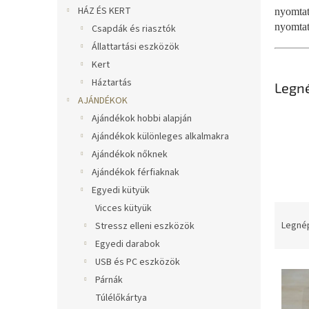
l
HÁZ ÉS KERT
nyomtat
nyomtat
Csapdák és riasztók
Állattartási eszközök
Kert
Háztartás
Legn
AJÁNDÉKOK
Ajándékok hobbi alapján
Ajándékok különleges alkalmakra
Ajándékok nőknek
Ajándékok férfiaknak
Egyedi kütyük
T
Vicces kütyük
e
Legné
Stressz elleni eszközök
r
Egyedi darabok
m
USB és PC eszközök
T
é
Párnák
e
k
Túlélőkártya
r
e