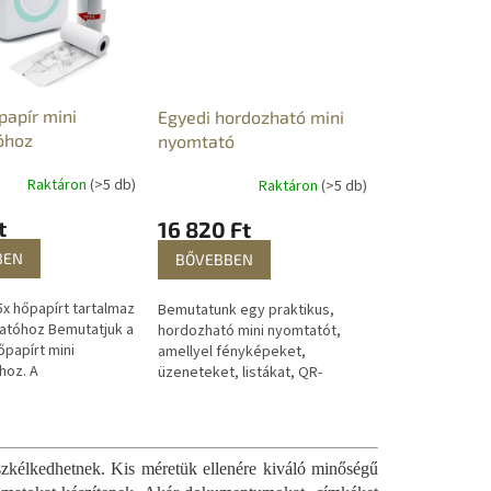
papír mini
Egyedi hordozható mini
óhoz
nyomtató
Raktáron
(>5 db)
Raktáron
(>5 db)
t
16 820 Ft
BEN
BŐVEBBEN
x hőpapírt tartalmaz
Bemutatunk egy praktikus,
atóhoz Bemutatjuk a
hordozható mini nyomtatót,
őpapírt mini
amellyel fényképeket,
hoz. A
üzeneteket, listákat, QR-
ópapír, más néven
kódokat és egyebeket
y speciális
nyomtathat, bárhol és
 amely reagál...
bármikor, közvetlenül az...
szkélkedhetnek. Kis méretük ellenére kiváló minőségű