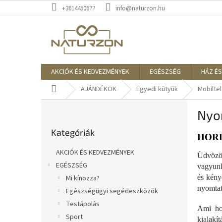
Ugrás
+3614450677
info@naturzon.hu
a
fő
tartalomhoz
AKCIÓK ÉS KEDVEZMÉNYEK
EGÉSZSÉG
HÁZ ÉS
Kezdőlap
AJÁNDÉKOK
Egyedi kütyük
Mobilte
O
Nyo
l
Kategóriák
d
Kategóriák
átugrása
a
HOR
l
AKCIÓK ÉS KEDVEZMÉNYEK
Üdvözöl
s
EGÉSZSÉG
vagyunk
ó
és kény
Mi kínozza?
p
nyomtat
a
Egészségügyi segédeszközök
n
Testápolás
Ami ho
e
Sport
kialakí