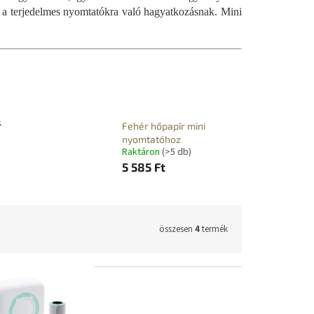
a terjedelmes nyomtatókra való hagyatkozásnak. Mini
s
Fehér hőpapír mini
nyomtatóhoz
Raktáron
(>5 db)
5 585 Ft
összesen
4
termék