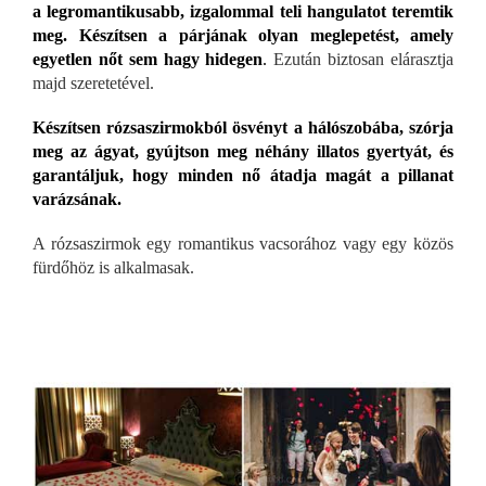
a legromantikusabb, izgalommal teli hangulatot teremtik
meg. Készítsen a párjának olyan meglepetést, amely
egyetlen nőt sem hagy hidegen
.
Ezután biztosan elárasztja
majd szeretetével.
Készítsen rózsaszirmokból ösvényt a hálószobába, szórja
meg az ágyat, gyújtson meg néhány illatos gyertyát, és
garantáljuk, hogy minden nő átadja magát a pillanat
varázsának.
A rózsaszirmok egy romantikus vacsorához vagy egy közös
fürdőhöz is alkalmasak.