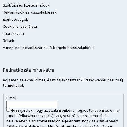
Szállítási és fizetési módok
Reklamációk és visszaküldések
Elérhetőségek
Cookie-k használata
Impresszum
Rólunk
A megrendelésből származó termékek visszaküldése
Feliratkozás hírlevélre
Adja meg az e-mail címét, és mi tájékoztatást küldünk webáruházunk új
termékeiről.
E-mail
Hozzájárulok, hogy az általam önként megadott nevem és e-mail
címem felhasználásával a(z)
*cég neve
részemre e-mail útján
hírleveleket, ajánlatokat küldjön. Kijelentem, hogy az
adatkezelési
tájékoztatót
elolvastam. Megértettem, hogy a hozzájárulásom