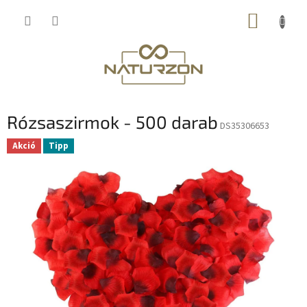
Ugrás
KOSÁR
a
fő
tartalomhoz
Rózsaszirmok - 500 darab
DS35306653
Akció
Tipp