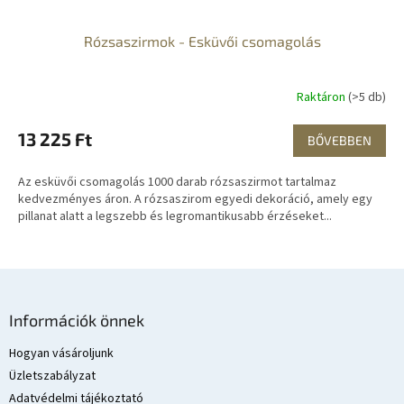
Rózsaszirmok - Esküvői csomagolás
Raktáron
(>5 db)
13 225 Ft
BŐVEBBEN
Az esküvői csomagolás 1000 darab rózsaszirmot tartalmaz
kedvezményes áron. A rózsaszirom egyedi dekoráció, amely egy
pillanat alatt a legszebb és legromantikusabb érzéseket...
L
á
Információk önnek
b
l
Hogyan vásároljunk
é
Üzletszabályzat
c
Adatvédelmi tájékoztató