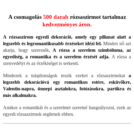
A csomagolás
500 darab
rózsaszirmot tartalmaz
kedvezményes áron.
A rózsaszirom egyedi dekoráció, amely egy pillanat alatt a
legszebb és legromantikusabb érzéseket idézi fel.
Minden nő azt
akarja, hogy szeressék
.
A rózsa a szerelem szimbóluma, az
egyediség, a romantika és a szerelem érzését adja.
A rózsa a
szenvedélyt és az érzékiséget is serkenti.
Mindezek a tulajdonságok teszik ezeket a rózsaszirmokat
a
legszebb dekorációvá egy romantikus estére, esküvőkre,
Valentin-napra, ünnepi asztalokra, fotózásokra, partikra és
más alkalmakra.
Amikor a romantikát és a szerelmet szeretné hangsúlyozni, ezek az
egyedi rózsaszirmok segítenek ebben.