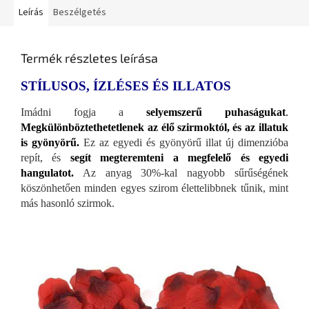
Leírás
Beszélgetés
Termék részletes leírása
STÍLUSOS, ÍZLÉSES ÉS ILLATOS
Imádni fogja a
selyemszerű puhaságukat
.
Megkülönböztethetetlenek az élő szirmoktól, és az illatuk
is gyönyörű.
Ez az egyedi és gyönyörű illat új dimenzióba
repít, és
segít megteremteni a megfelelő és egyedi
hangulatot.
Az anyag 30%-kal nagyobb sűrűségének
köszönhetően minden egyes szirom élettelibbnek tűnik, mint
más hasonló szirmok.