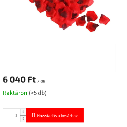
6 040 Ft
/ db
Egységár:
Raktáron
(>5 db)
Hozzáadás a kosárhoz