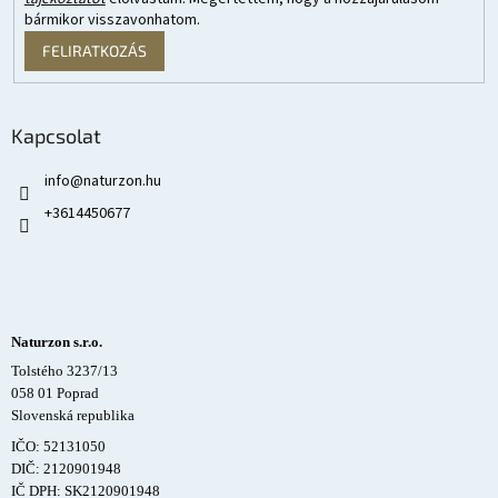
bármikor visszavonhatom.
FELIRATKOZÁS
Kapcsolat
info
@
naturzon.hu
+3614450677
Naturzon s.r.o.
Tolstého 3237/13
058 01 Poprad
Slovenská republika
IČO: 52131050
DIČ: 2120901948
IČ DPH: SK2120901948