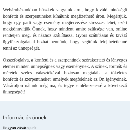
í
t
Webáruházunkban büszkék vagyunk arra, hogy kiváló minőségű
á
s
konfettit és szerpentineket kínálunk megfizethető áron. Megértjük,
e
hogy egy parti vagy esemény megtervezése stresszes lehet, ezért
l
megkönnyítjük Önnek, hogy mindent, amire szüksége van, online
e
rendeljen meg, és házhoz szállíttassa. Gyors szállítással és kiváló
m
ügyfélszolgálattal bízhat bennünk, hogy segítünk felejthetetlenné
e
tenni az ünnepségét.
i
Összefoglalva, a konfetti és a szerpentinek szórakoztató és lényeges
elemei minden ünnepségnek vagy eseménynek. A színek, formák és
méretek széles választékával biztosan megtalálja a tökéletes
konfettit és szerpentineket, amelyek megfelelnek az Ön igényeinek.
Vásároljon nálunk még ma, és tegye emlékezetessé a következő
ünnepségét!
L
á
Információk önnek
b
l
Hogyan vásároljunk