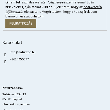
címem felhasználásával a(z)
*cég neve
részemre e-mail útján
hírleveleket, ajánlatokat küldjön. Kijelentem, hogy az
adatkezelési
tájékoztatót
elolvastam. Megértettem, hogy a hozzájárulásom
bármikor visszavonhatom.
FELIRATKOZÁS
Kapcsolat
info
@
naturzon.hu
+3614450677
Naturzon s.r.o.
Tolstého 3237/13
058 01 Poprad
Slovenská republika