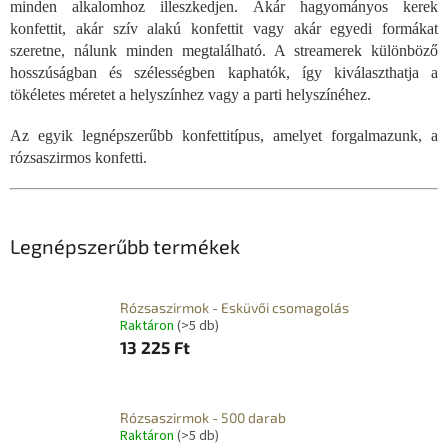
minden alkalomhoz illeszkedjen. Akár hagyományos kerek
konfettit, akár szív alakú konfettit vagy akár egyedi formákat
szeretne, nálunk minden megtalálható. A streamerek különböző
hosszúságban és szélességben kaphatók, így kiválaszthatja a
tökéletes méretet a helyszínhez vagy a parti helyszínéhez.
Az egyik legnépszerűbb konfettitípus, amelyet forgalmazunk, a
rózsaszirmos konfetti.
Legnépszerűbb termékek
Rózsaszirmok - Esküvői csomagolás
Raktáron
(>5 db)
13 225 Ft
Rózsaszirmok - 500 darab
Raktáron
(>5 db)