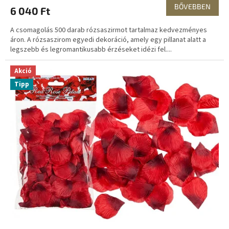
BŐVEBBEN
6 040 Ft
A csomagolás 500 darab rózsaszirmot tartalmaz kedvezményes
áron. A rózsaszirom egyedi dekoráció, amely egy pillanat alatt a
legszebb és legromantikusabb érzéseket idézi fel....
Akció
Tipp