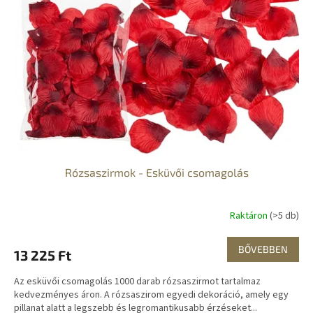
e
é
z
k
é
e
s
k
e
l
i
s
t
á
j
a
Rózsaszirmok - Esküvői csomagolás
Raktáron
(>5 db)
BŐVEBBEN
13 225 Ft
Az esküvői csomagolás 1000 darab rózsaszirmot tartalmaz
kedvezményes áron. A rózsaszirom egyedi dekoráció, amely egy
pillanat alatt a legszebb és legromantikusabb érzéseket...