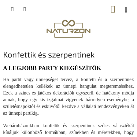
Ugrás
KOSÁR
a
fő
tartalomhoz
Konfettik és szerpentinek
A LEGJOBB PARTY KIEGÉSZÍTŐK
Ha partit vagy ünnepséget tervez, a konfetti és a szerpentinek
elengedhetetlen kellékek az ünnepi hangulat megteremtéséhez.
Ezek a színes és játékos dekorációk egyszerű, de hatékony módja
annak, hogy egy kis izgalmat vigyenek bármilyen eseménybe, a
születésnapoktól és esküvőtől kezdve a vállalati rendezvényeken át
az ünnepi partikig.
Webáruházunkban konfettik és szerpentinek széles választékát
kínáljuk különböző formákban, színekben és méretekben, hogy