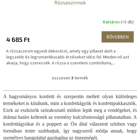
Rózsaszirmok
Raktáron
(>5 db)
BŐVEBBEN
4 685 Ft
A rózsaszirom egyedi dekoráció, amely egy pillanat alatt a
legszebb és legromantikusabb érzéseket idézi fel. Minden nő azt
akarja, hogy szeressék. A rózsa a szerelem szimbóluma,...
összesen
3
termék
L
i
s
A
hagyományos konfetti és szerpentin mellett olyan különleges
t
termékeket is kínálunk, mint a konfettiágyúk és konfettipukkasztók.
a
i
Ezek az eszközök szórakoztató módon lepik meg a vendégeket, és
r
drámai hatást keltenek az esemény kulcsfontosságú pillanataiban. A
á
konfettiágyúkat és a poppert az Ön által választott színben vagy
n
formában testre szabhatjuk, így nagyszerű módja annak, hogy
y
személyes hangulattal gazdagítsa az ünnepségét.