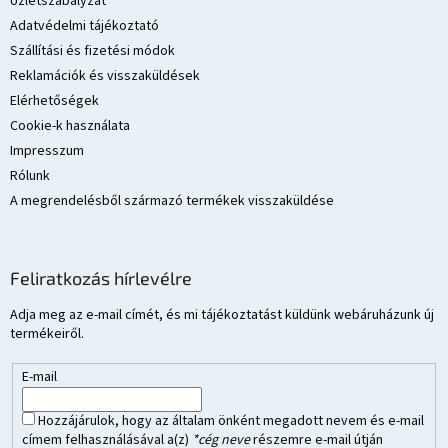
Üzletszabályzat
c
Adatvédelmi tájékoztató
Szállítási és fizetési módok
Reklamációk és visszaküldések
Elérhetőségek
Cookie-k használata
Impresszum
Rólunk
A megrendelésből származó termékek visszaküldése
Feliratkozás hírlevélre
Adja meg az e-mail címét, és mi tájékoztatást küldünk webáruházunk új
termékeiről.
E-mail
Hozzájárulok, hogy az általam önként megadott nevem és e-mail
címem felhasználásával a(z)
*cég neve
részemre e-mail útján