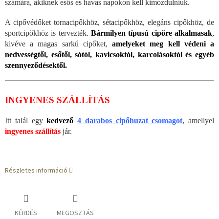
számára, akiknek esős és havas napokon kell kimozdulniuk.
A cipővédőket tornacipőkhöz, sétacipőkhöz, elegáns cipőkhöz, de
sportcipőkhöz is tervezték.
Bármilyen típusú cipőre alkalmasak
,
kivéve a magas sarkú cipőket,
amelyeket meg kell védeni a
nedvességtől, esőtől, sótól, kavicsoktól, karcolásoktól és egyéb
szennyeződésektől.
INGYENES SZÁLLÍTÁS
Itt talál egy
kedvező
4 darabos cipőhuzat csomagot
, amellyel
ingyenes szállítás
jár.
Részletes információ
KÉRDÉS
MEGOSZTÁS