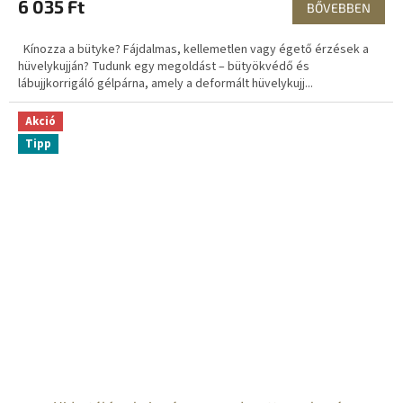
6 035 Ft
BŐVEBBEN
Kínozza a bütyke? Fájdalmas, kellemetlen vagy égető érzések a
hüvelykujján? Tudunk egy megoldást – bütyökvédő és
lábujjkorrigáló gélpárna, amely a deformált hüvelykujj...
Akció
Tipp