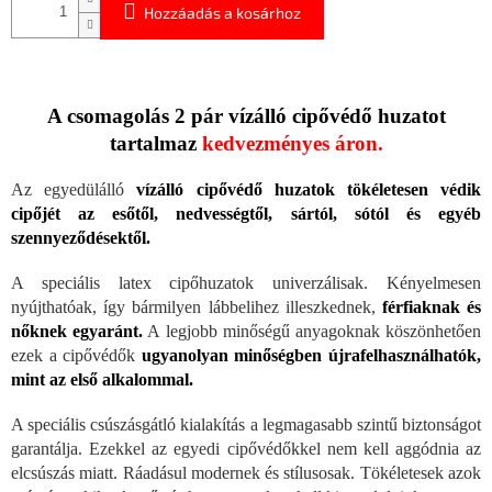
Hozzáadás a kosárhoz
A csomagolás 2 pár vízálló cipővédő huzatot
tartalmaz
kedvezményes áron.
Az egyedülálló
vízálló cipővédő huzatok tökéletesen védik
cipőjét az esőtől, nedvességtől, sártól, sótól és egyéb
szennyeződésektől.
A speciális latex cipőhuzatok univerzálisak. Kényelmesen
nyújthatóak, így bármilyen lábbelihez illeszkednek,
férfiaknak és
nőknek egyaránt.
A legjobb minőségű anyagoknak köszönhetően
ezek a cipővédők
ugyanolyan minőségben
újrafelhasználhatók,
mint az első alkalommal.
A speciális csúszásgátló kialakítás a legmagasabb szintű biztonságot
garantálja. Ezekkel az egyedi cipővédőkkel nem kell aggódnia az
elcsúszás miatt. Ráadásul modernek és stílusosak. Tökéletesek azok