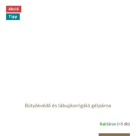
Akció
Tipp
Bütyökvédő és lábujjkorrigáló gélpárna
Raktáron
(>5 db)