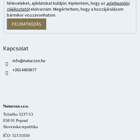
hírleveleket, ajánlatokat küldjön. Kijelentem, hogy az
adatkezelési
tájékoztatót
elolvastam. Megértettem, hogy a hozzájárulásom
bármikor visszavonhatom.
FELIRATKOZÁS
Kapcsolat
info
@
naturzon.hu
+3614450677
Naturzon s.r.o.
Tolstého 3237/13
058 01 Poprad
Slovenská republika
IČO: 52131050