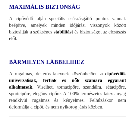
MAXIMÁLIS BIZTONSÁG
A cipővédő alján speciális csúszásgátló pontok vannak
beépítve, amelyek minden időjárási viszonyok között
biztosítják a szükséges
stabilitást
és biztonságot az elcsúszás
elől.
BÁRMILYEN LÁBBELIHEZ
A rugalmas, de erős latexnek köszönhetően
a cipővédők
univerzálisak, férfiak és nők számára egyaránt
alkalmasak.
Viselheti tornacipőre, szandálra, sétacipőre,
sportcipőre, elegáns cipőre. A 100% természetes latex anyag
rendkívül rugalmas és kényelmes. Felhúzáskor nem
deformálja a cipőt, és nem nyikorog járás közben.