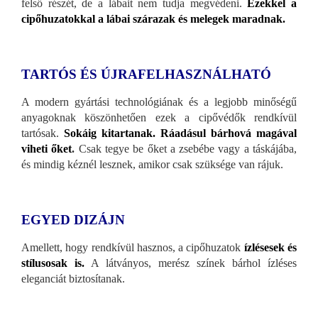
felső részét, de a lábait nem tudja megvédeni.
Ezekkel a
cipőhuzatokkal a lábai szárazak és melegek maradnak.
TARTÓS ÉS ÚJRAFELHASZNÁLHATÓ
A modern gyártási technológiának és a legjobb minőségű
anyagoknak köszönhetően ezek a cipővédők rendkívül
tartósak.
Sokáig kitartanak. Ráadásul bárhová magával
viheti őket
.
Csak tegye be őket a zsebébe vagy a táskájába,
és mindig kéznél lesznek, amikor csak szüksége van rájuk.
EGYED DIZÁJN
Amellett, hogy rendkívül hasznos, a cipőhuzatok
ízlésesek és
stílusosak is.
A látványos, merész színek bárhol ízléses
eleganciát biztosítanak.