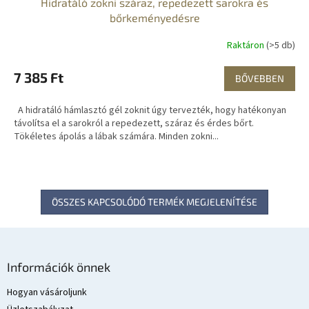
Hidratáló zokni száraz, repedezett sarokra és
bőrkeményedésre
Raktáron
(>5 db)
7 385 Ft
BŐVEBBEN
A hidratáló hámlasztó gél zoknit úgy tervezték, hogy hatékonyan
távolítsa el a sarokról a repedezett, száraz és érdes bőrt.
Tökéletes ápolás a lábak számára. Minden zokni...
ÖSSZES KAPCSOLÓDÓ TERMÉK MEGJELENÍTÉSE
L
á
Információk önnek
b
l
Hogyan vásároljunk
é