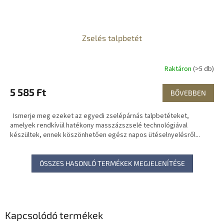
Zselés talpbetét
Raktáron
(>5 db)
5 585 Ft
BŐVEBBEN
Ismerje meg ezeket az egyedi zselépárnás talpbetéteket,
amelyek rendkívül hatékony masszázszselé technológiával
készültek, ennek köszönhetően egész napos ütéselnyelésről...
ÖSSZES HASONLÓ TERMÉKEK MEGJELENÍTÉSE
Kapcsolódó termékek