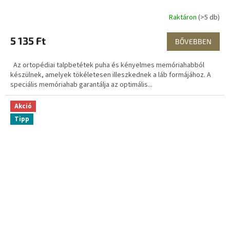
Raktáron
(>5 db)
5 135 Ft
BŐVEBBEN
Az ortopédiai talpbetétek puha és kényelmes memóriahabból
készülnek, amelyek tökéletesen illeszkednek a láb formájához. A
speciális memóriahab garantálja az optimális...
Akció
Tipp