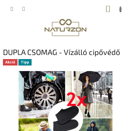
Ugrás
KOSÁR
a
fő
tartalomhoz
DUPLA CSOMAG - Vízálló cipővédő
Akció
Tipp