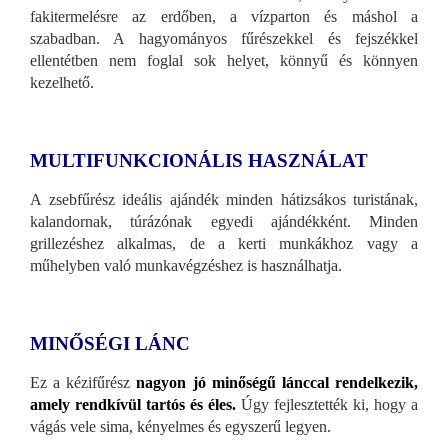
fakitermelésre az erdőben, a vízparton és máshol a
szabadban. A hagyományos fűrészekkel és fejszékkel
ellentétben nem foglal sok helyet, könnyű és könnyen
kezelhető.
MULTIFUNKCIONÁLIS HASZNÁLAT
A zsebfűrész ideális ajándék minden hátizsákos turistának,
kalandornak, túrázónak egyedi ajándékként. Minden
grillezéshez alkalmas, de a kerti munkákhoz vagy a
műhelyben való munkavégzéshez is használhatja.
MINŐSÉGI LÁNC
Ez a kézifűrész
nagyon jó minőségű lánccal rendelkezik,
amely rendkívül tartós és éles.
Úgy fejlesztették ki, hogy a
vágás vele sima, kényelmes és egyszerű legyen.