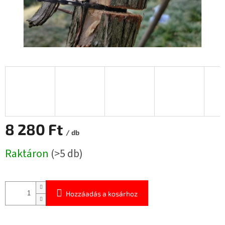
8 280 Ft
/ db
Egységár:
Raktáron
(>5 db)
Hozzáadás a kosárhoz