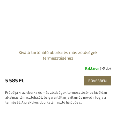
Kiváló tartóháló uborka és más zöldségek
termesztéséhez
Raktáron
(>5 db)
5 585 Ft
BŐVEBBEN
Próbálja ki az uborka és más zöldségek termesztéséhez kiválóan
alkalmas támasztóhálót, és garantáltan javítani és növelni fogja a
termését. A praktikus uborkatámasztó hálót úgy...