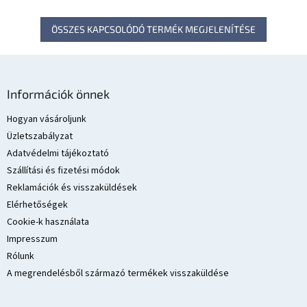
ÖSSZES KAPCSOLÓDÓ TERMÉK MEGJELENÍTÉSE
L
á
Információk önnek
b
l
Hogyan vásároljunk
é
Üzletszabályzat
c
Adatvédelmi tájékoztató
Szállítási és fizetési módok
Reklamációk és visszaküldések
Elérhetőségek
Cookie-k használata
Impresszum
Rólunk
A megrendelésből származó termékek visszaküldése