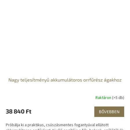
Nagy teljesítményű akkumulátoros orrfűrész ágakhoz
Raktáron
(>5 db)
38 840 Ft
BŐVEBBEN
Próbálja ki a praktikus, csúszásmentes fogantyúval ellátott