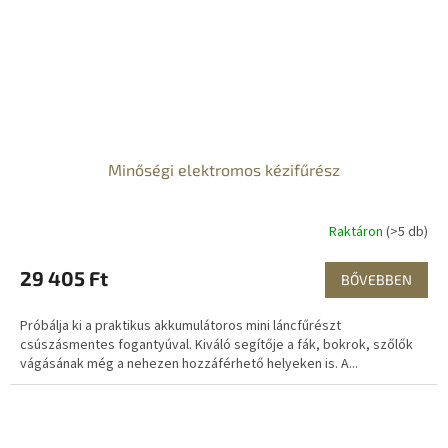
Minőségi elektromos kézifűrész
Raktáron
(>5 db)
29 405 Ft
BŐVEBBEN
Próbálja ki a praktikus akkumulátoros mini láncfűrészt
csúszásmentes fogantyúval. Kiváló segítője a fák, bokrok, szőlők
vágásának még a nehezen hozzáférhető helyeken is. A...