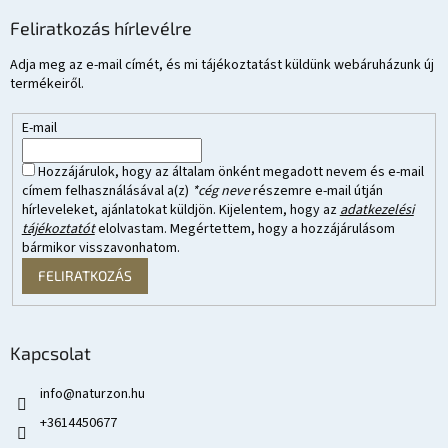
Feliratkozás hírlevélre
Adja meg az e-mail címét, és mi tájékoztatást küldünk webáruházunk új
termékeiről.
E-mail
Hozzájárulok, hogy az általam önként megadott nevem és e-mail
címem felhasználásával a(z)
*cég neve
részemre e-mail útján
hírleveleket, ajánlatokat küldjön. Kijelentem, hogy az
adatkezelési
tájékoztatót
elolvastam. Megértettem, hogy a hozzájárulásom
bármikor visszavonhatom.
FELIRATKOZÁS
Kapcsolat
info
@
naturzon.hu
+3614450677