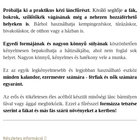
Próbálja ki a praktikus kézi láncfűrészt
. Kiváló segítője
a fák,
bokrok, szőlőtőkék vágásának még a nehezen hozzáférhető
helyeken is
.
Bárhol használhatja kempingezéskor, túrázáskor,
bivakoláskor, de otthon vagy a házban is.
Egyedi formájának és nagyon könnyű súlyának
köszönhetően
kényelmesen bepakolhatja a hátizsákjába, ahol nem foglal sok
helyet. Nagyon könnyű, kényelmes és hatékony vele a munka.
Ez az egyik legkényelmesebb és legjobban használható eszköz
minden kalandor, ezermester számára - férfiak és nők számára
egyaránt.
Az erős és tökéletesen éles acélból készült minőségi lánc bármilyen
fával vagy ággal megbirkózik. Ezzel a fűrésszel
formázza tetszése
szerint a fákat és más fás szárú növényeket a kertben!
Részletes információ