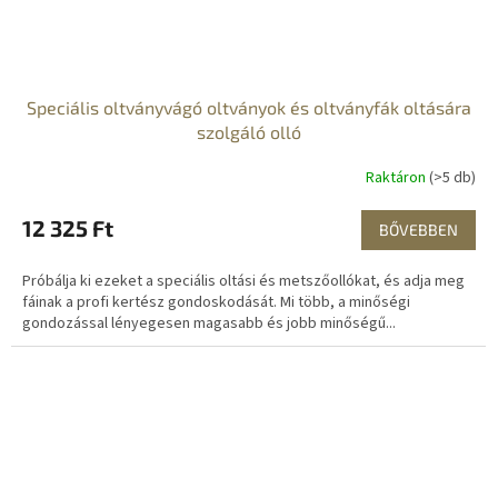
Speciális oltványvágó oltványok és oltványfák oltására
szolgáló olló
Raktáron
(>5 db)
12 325 Ft
BŐVEBBEN
Próbálja ki ezeket a speciális oltási és metszőollókat, és adja meg
fáinak a profi kertész gondoskodását. Mi több, a minőségi
gondozással lényegesen magasabb és jobb minőségű...