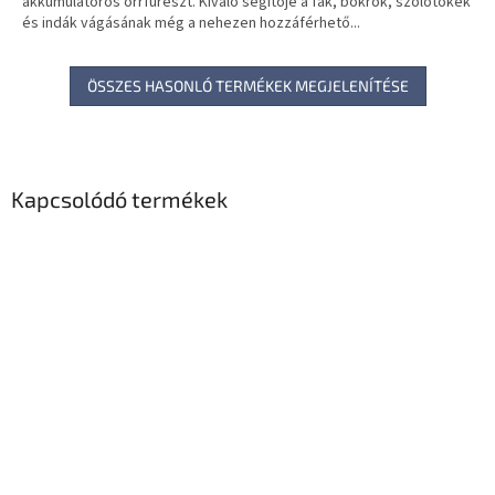
akkumulátoros orrfűrészt. Kiváló segítője a fák, bokrok, szőlőtőkék
és indák vágásának még a nehezen hozzáférhető...
ÖSSZES HASONLÓ TERMÉKEK MEGJELENÍTÉSE
Kapcsolódó termékek