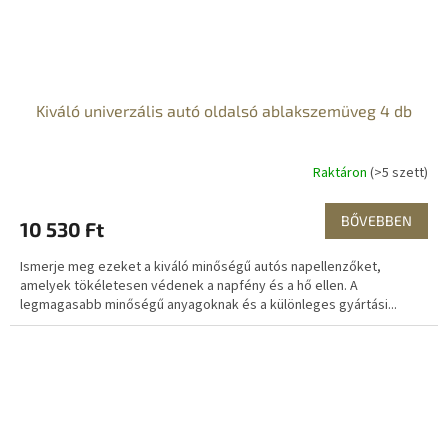
Kiváló univerzális autó oldalsó ablakszemüveg 4 db
Raktáron
(>5 szett)
BŐVEBBEN
10 530 Ft
Ismerje meg ezeket a kiváló minőségű autós napellenzőket,
amelyek tökéletesen védenek a napfény és a hő ellen. A
legmagasabb minőségű anyagoknak és a különleges gyártási...