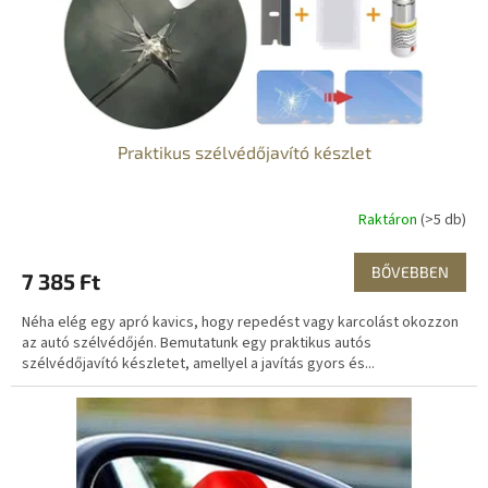
i
s
t
á
j
a
Praktikus szélvédőjavító készlet
Raktáron
(>5 db)
BŐVEBBEN
7 385 Ft
Néha elég egy apró kavics, hogy repedést vagy karcolást okozzon
az autó szélvédőjén. Bemutatunk egy praktikus autós
szélvédőjavító készletet, amellyel a javítás gyors és...