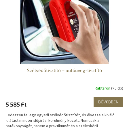
Szélvédőtisztító – autóüveg-tisztító
Raktáron
(>5 db)
BŐVEBBEN
5 585 Ft
Fedezzen fel egy egyedi szélvédőtisztítót, és élvezze a kiváló
kilátást minden időjárási körülmény között. Nemcsak a
hatékonyságát, hanem a praktikumát és a széleskörű...