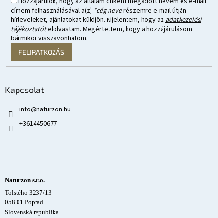
Hozzájárulok, hogy az általam önként megadott nevem és e-mail
címem felhasználásával a(z)
*cég neve
részemre e-mail útján
hírleveleket, ajánlatokat küldjön. Kijelentem, hogy az
adatkezelési
tájékoztatót
elolvastam. Megértettem, hogy a hozzájárulásom
bármikor visszavonhatom.
FELIRATKOZÁS
Kapcsolat
info
@
naturzon.hu
+3614450677
Naturzon s.r.o.
Tolstého 3237/13
058 01 Poprad
Slovenská republika