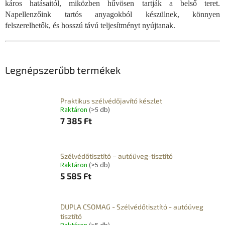
káros hatásaitól, miközben hűvösen tartják a belső teret.
Napellenzőink tartós anyagokból készülnek, könnyen
felszerelhetők, és hosszú távú teljesítményt nyújtanak.
Legnépszerűbb termékek
Praktikus szélvédőjavító készlet
Raktáron
(>5 db)
7 385 Ft
Szélvédőtisztító – autóüveg-tisztító
Raktáron
(>5 db)
5 585 Ft
DUPLA CSOMAG - Szélvédőtisztító - autóüveg
tisztító