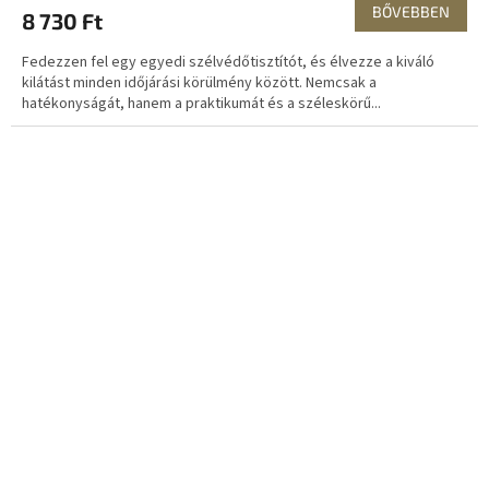
BŐVEBBEN
8 730 Ft
Fedezzen fel egy egyedi szélvédőtisztítót, és élvezze a kiváló
kilátást minden időjárási körülmény között. Nemcsak a
hatékonyságát, hanem a praktikumát és a széleskörű...