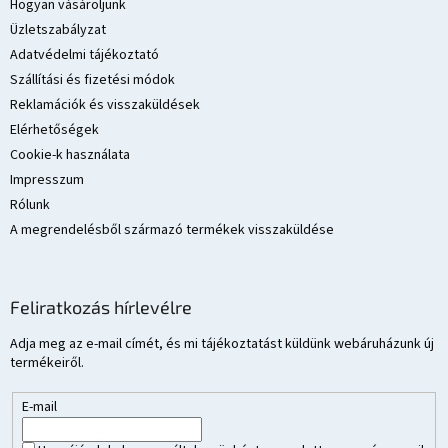
l
Hogyan vásároljunk
é
Üzletszabályzat
c
Adatvédelmi tájékoztató
Szállítási és fizetési módok
Reklamációk és visszaküldések
Elérhetőségek
Cookie-k használata
Impresszum
Rólunk
A megrendelésből származó termékek visszaküldése
Feliratkozás hírlevélre
Adja meg az e-mail címét, és mi tájékoztatást küldünk webáruházunk új
termékeiről.
E-mail