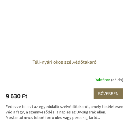
Téli-nyári okos szélvédőtakaró
Raktáron
(>5 db)
BŐVEBBEN
9 630 Ft
Fedezze fel ezt az egyedülálló szélvédőtakarót, amely tökéletesen
véd a fagy, a szennyeződés, a nap és az UV-sugarak ellen.
Mostantól nincs többé forró ülés vagy percekig tartó...