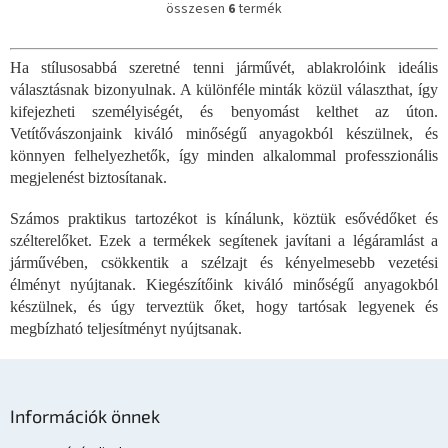
összesen
6
termék
L
i
s
Ha stílusosabbá szeretné tenni járművét, ablakrolóink ideális
t
választásnak bizonyulnak. A különféle minták közül választhat, így
a
i
kifejezheti személyiségét, és benyomást kelthet az úton.
r
Vetítővászonjaink kiváló minőségű anyagokból készülnek, és
á
könnyen felhelyezhetők, így minden alkalommal professzionális
n
megjelenést biztosítanak.
y
í
Számos praktikus tartozékot is kínálunk, köztük esővédőket és
t
szélterelőket. Ezek a termékek segítenek javítani a légáramlást a
á
s
járművében, csökkentik a szélzajt és kényelmesebb vezetési
e
élményt nyújtanak. Kiegészítőink kiváló minőségű anyagokból
l
készülnek, és úgy terveztük őket, hogy tartósak legyenek és
e
megbízható teljesítményt nyújtsanak.
m
e
i
L
á
Információk önnek
b