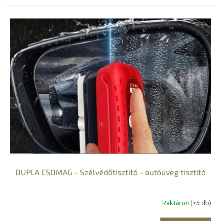
DUPLA CSOMAG - Szélvédőtisztító - autóüveg tisztító
Raktáron
(>5 db)