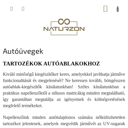
Ugrás
KOSÁR
a
fő
tartalomhoz
Autóüvegek
TARTOZÉKOK AUTÓABLAKOKHOZ
Kiváló minőségű kiegészítőket keres, amelyekkel javíthatja járműve
funkcionalitását és megjelenését? Ne keressen tovább, böngésszen
autóablak-kiegészítők kínálatunkban! Széles kínálatunkban a
praktikus napellenzőktől a stílusos matricákig minden megtalálható,
így garantáltan megtalálja az igényeinek és költségvetésének
megfelelő termékeket.
Napellenzőink minden autótulajdonos számára nélkülözhetetlen
tartozékot jelentenek, amelyek megvédik járművét az UV-sugarak