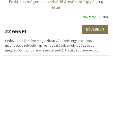
Praktikus mágneses szélvédő árnyékoló fagy és nap
ellen
Raktáron
(>5 db)
BŐVEBBEN
22 665 Ft
Fedezze fel járműve megbízható védelmét egy praktikus
mágneses szélvédő nap- és fagyállóval, amely egész évben
megvédi Önt az időjárás szeszélyeitől. A szélvédő árnyékoló...